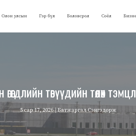
Олон улсын
Гэр бүл
Боловсрол
Соёл
Бизн
өгөгдлийн төвүүдийн төлөөх тэм
5 сар 17, 2026
| Батжаргал Сэнгэдорж