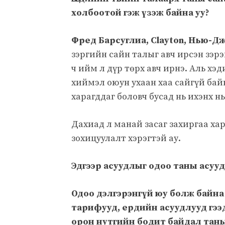
холбоотой гэж үзэж байна уу?
Фред Барсуглиа, Clayton, Нью-Д
зэргийн сайн талыг авч ирсэн зэр
ч ийм л дүр төрх авч ирнэ. Аль хэ
хиймэл оюун ухаан хаа сайгүй байн
харагддаг боловч бусад нь ихэнх нь
Дахиад л манай засаг захиргаа ха
зохицуулалт хэрэгтэй ау.
Эдгээр асуудлыг одоо таны асууд
Одоо дэлгэрэнгүй юу болж байна 
тарифууд, ердийн асуудлууд гээд 
орон нутгийн бодит байдал таны