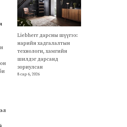
ч
Liebherr дарсны шүүгээ:
нарийн хадгалалтын
ан
технологи, хамгийн
шилдэг дарсанд
лон
зориулсан
би
8 сар 6, 2026
мэл
й