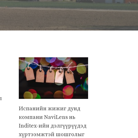
п
Испанийн жижиг дунд
компани NaviLens нь
Inditex-ийн дэлгүүрүүдэд
хүртээмжтэй шошголыг