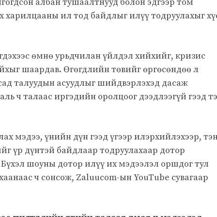
нгогдсон албан тушаалтнууд болон эдгээр том
 харилцааны ил тод байдлыг илүү тодруулахыг хү
эгдэхээс өмнө урьдчилан үйлдэл хийхийг, кризис
айхыг шаардав. Өгөгдлийн төвийг өргөсөндөө л
усад талуудын асуудлыг шийдвэрлэхэд дасаж
аль ч талаас иргэдийн оролцоог дээдлээгүй гээд т
лах мэдээ, үнийн дүн гээд үгээр илэрхийлэхээр, тэ
йг үр дүнтэй байдлаар тодруулахаар дотор
 Бүхэл шоуны дотор илүү их мэдээлэл оршдог тул
хаанаас ч сонсож, Zaluucom-ын YouTube сувагаар