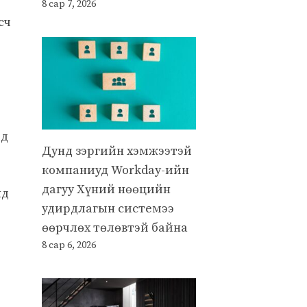
8 сар 7, 2026
сч
эд
Дунд зэргийн хэмжээтэй
компаниуд Workday-ийн
дагуу Хүний нөөцийн
нд
удирдлагын системээ
өөрчлөх төлөвтэй байна
8 сар 6, 2026