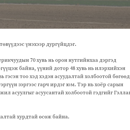
төвүүдээс үнэхээр дургүйцдэг.
ерикчуудын 70 хувь нь орон нутгийнхаа дэргэд
гүүцэж байна, үүний дотор 48 хувь нь илэрхийхэн
вь гэсэн тоо хэд хэдэн асуудалтай холбоотой бөгөөд
ргүүн зэргээс гарч ирдэг юм. Тэр нь хоёр сарын
 ижил асуулгыг асуусантай холбоотой гэдгийг Гэлла
халтай хурдтай өсөж байна.