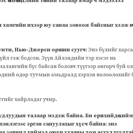
 өмнө өгөгдлийн төвийн талаар ямар ч мэдээлэл
дал хамгийн ихээр юу санаа зовоож байсныг хэлж өг
унти, Нью-Джерси оршин суугч
: Энэ бүлийг харс
үйл гэж бодсон. Зүүн Айлэндийн тэр хэсэг нь
иалангийн бүс байсан боловч түүгээр өнгөрч буй о
тэдний өдөр тутмын амьдралд хэрхэн нөлөөлөхийг 
тгийг хайрладаг учир.
удлуудын талаар мэдэж байна. Би ерөнхийдөө хий
хэнлэгээс эргэн сануулахыг хүсч байна: энэ
анаа зовнил хиймэл оюун ухааны том асуудлуудта