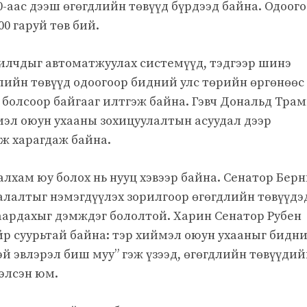
0-аас дээш өгөгдлийн төвүүд бүрдээд байна. Одоог
0 гаруй төв бий.
жилчдыг автоматжуулах системүүд, тэдгээр шинэ
лийн төвүүд одоогоор бидний улс төрийн өргөнөөс
г болсоор байгааг илтгэж байна. Гэвч Дональд Тра
мэл оюун ухааны зохицуулалтын асуудал дээр
ж харагдаж байна.
хам юу болох нь нууц хэвээр байна. Сенатор Бер
аалалтыг нэмэгдүүлэх зорилгоор өгөгдлийн төвүүдэ
шаардахыг дэмждэг бололтой. Харин Сенатор Рубен
айр суурьтай байна: тэр хиймэл оюун ухааныг бидн
й эвлэрэл биш муу” гэж үзээд, өгөгдлийн төвүүдий
хэлсэн юм.