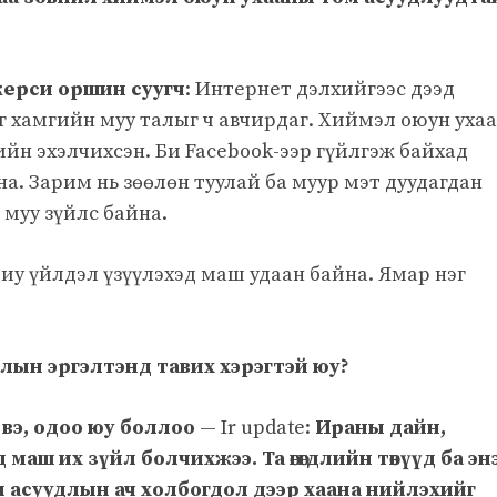
жерси оршин суугч
: Интернет дэлхийгээс дээд
эг хамгийн муу талыг ч авчирдаг. Хиймэл оюун уха
дийн эхэлчихсэн. Би Facebook-ээр гүйлгэж байхад
а. Зарим нь зөөлөн туулай ба муур мэт дуудагдан
 муу зүйлс байна.
риу үйлдэл үзүүлэхэд маш удаан байна. Ямар нэг
лын эргэлтэнд тавих хэрэгтэй юу?
вэ, одоо юу боллоо
— Ir update:
Ираны дайн,
маш их зүйл болчихжээ. Та өгөгдлийн төвүүд ба эн
 асуудлын ач холбогдол дээр хаана нийлэхийг