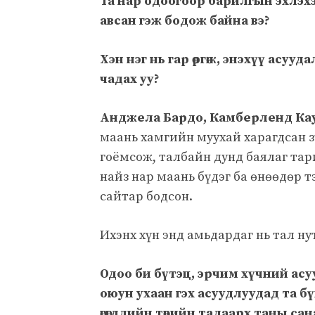
Та нар одоогоор барилгын эхлэхээс
авсан гэж бодож байна вэ?
Хэн нэг нь гар өргөж, энэхүү асуу
чадах уу?
Анджела Бардо, Камберленд Ка
маань хамгийн муухай харагдсан з
гоёмсож, талбайн дунд баялаг тар
найз нар маань бүдэг ба өнөөдөр 
сайтар бодсон.
Ихэнх хүн энд амьдардаг нь тал ну
Одоо би бүтэц, эрчим хүчний асу
оюун ухаан гэх асуудлуудад та бү
өгөгдлийн төвийн талаарх таны с