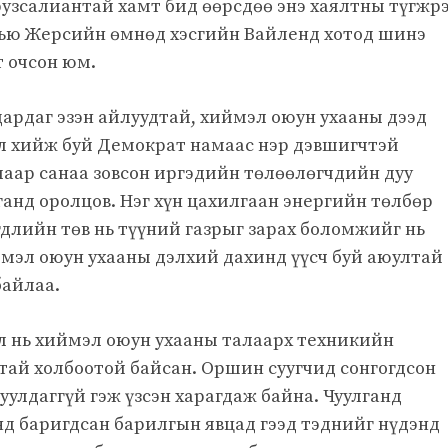
рузсалиантай хамт бид өөрсдөө энэ хаялтны түгжр
 Нью Жерсийн өмнөд хэсгийн Вайленд хотод шинэ
т очсон юм.
ардаг эзэн айлуудтай, хиймэл оюун ухааны дээд
 хийж буй Демократ намаас нэр дэвшигчтэй
лаар санаа зовсон иргэдийн төлөөлөгчдийн дуу
ганд оролцов. Нэг хүн цахилгаан энергийн төлбөр
гдлийн төв нь түүний газрыг зарах боломжийг нь
иймэл оюун ухааны дэлхий дахинд үүсч буй аюултай
байлаа.
ол нь хиймэл оюун ухааны талаарх техникийн
цтай холбоотой байсан. Оршин суугчид сонгогдсон
улдаггүй гэж үзсэн харагдаж байна. Чуулганд
нд баригдсан барилгын явцад гээд тэднийг нүдэнд