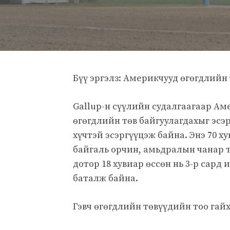
Бүү эргэлз: Америкчууд өгөгдлийн 
Gallup-н сүүлийн судалгаагаар Ам
өгөгдлийн төв байгуулагдахыг эсэр
хүчтэй эсэргүүцэж байна. Энэ 70 ху
байгаль орчин, амьдралын чанар тэ
дотор 18 хувиар өссөн нь 3-р сард
баталж байна.
Гэвч өгөгдлийн төвүүдийн тоо гай