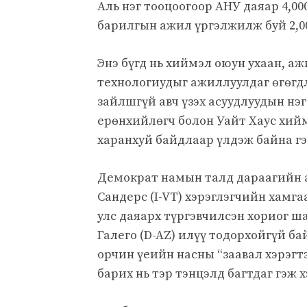
Аль нэг тооцоогоор АНУ даяар 4,00
барилгын ажил үргэлжилж буй 2,00
Энэ бүгд нь хиймэл оюун ухаан, а
технологиудыг ажиллуулдаг өгөгд
зайлшгүй авч үзэх асуудлуудын нэ
ерөнхийлөгч болон Уайт Хаус хий
харанхуй байдлаар үлдэж байна гэ
Демократ намын талд дараагийн ал
Сандерс (I-VT) хэрэглэгчийн хамг
улс даяарх түргэвчилсэн хориог 
Галего (D-AZ) илүү тодорхойгүй б
орчин үеийн насны “заавал хэрэгтэ
барих нь тэр тэнцэлд багтдаг гэж 