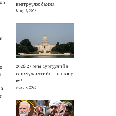
оор
нэвтрүүлж байна
8 сар 7, 2026
мп
2026-27 оны сургуулийн
ни
санхүүжилтийн төлөв юу
д
вэ?
8 сар 7, 2026
ий
г