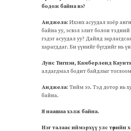
бодож байна вэ?
Анджела
: Ихэнх асуудал хоёр анг
байна уу, эсвэл элит болон тэдни
гэдэг асуудал уу? Дайнд зарлагдс
харагддаг. Би үүнийг бүгдийг нь ү
Луис Тигпэн, Камберленд Каунт
алдагдмал бодит байдлыг тоглоом 
Анджела
: Тийм ээ. Тэд дотор нь 
байна.
Я наашаа хэлж байна.
Нэг талаас иймэрхүү улс төрийн х