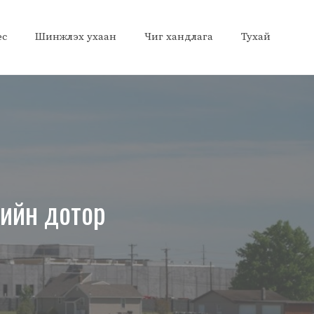
ес
Шинжлэх ухаан
Чиг хандлага
Тухай
цлийн дотор