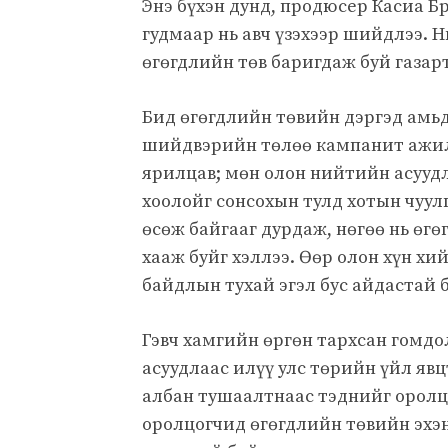
Энэ бүхэн дунд, продюсер Касиа Б
гудмаар нь авч үзэхээр шийдлээ.
өгөгдлийн төв баригдаж буй газар
Бид өгөгдлийн төвийн дэргэд амьд
шийдвэрийн төлөө кампанит ажил
ярилцав; мөн олон нийтийн асууд
хоолойг сонсохын тулд хотын чуул
өсөж байгааг дурдаж, нөгөө нь өгө
хааж буйг хэллээ. Өөр олон хүн х
байдлын тухай эгэл бус айдастай 
Гэвч хамгийн өргөн тархсан гомд
асуудлаас илүү улс төрийн үйл яв
албан тушаалтнаас тэднийг оролцу
оролцогчид өгөгдлийн төвийн эхэ