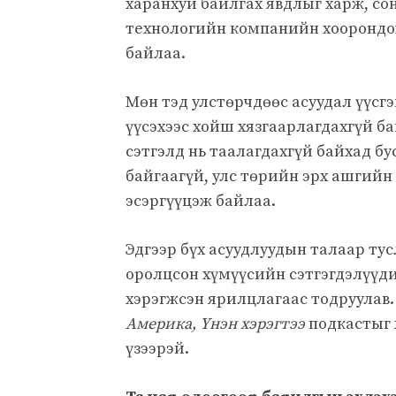
харанхуй байлгах явдлыг харж, со
технологийн компанийн хоорондох
байлаа.
Мөн тэд улстөрчдөөс асуудал үүсг
үүсэхээс хойш хязгаарлагдахгүй б
сэтгэлд нь таалагдахгүй байхад б
байгаагүй, улс төрийн эрх ашгийн 
эсэргүүцэж байлаа.
Эдгээр бүх асуудлуудын талаар тус
оролцсон хүмүүсийн сэтгэгдэлүүди
хэрэгжсэн ярилцлагаас тодруулав.
Америка, Үнэн хэрэгтээ
подкастыг 
үзээрэй.