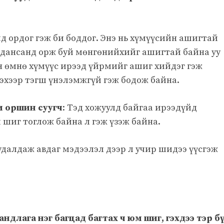
ид ордог гэж би боддог. Энэ нь хүмүүсийн ашигтай
й дансанд орж буй мөнгөнийхийг ашигтай байна уу
ан өмнө хүмүүс ирээд үйрмийг ашиг хийдэг гэж
нэхээр тэгш үнэлэмжгүй гэж бодож байна.
и оршин суугч
: Тэд хожуулд байгаа ирээдүйд
шиг тоглож байна л гэж үзэж байна.
худалдаж авдаг мэдээлэл дээр л учир шидээ үүсгэж
андлага нэг багцад багтах ч юм шиг, гэхдээ тэр б