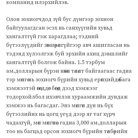
компанид илэрхийлэв.
Олон зохиогчдод зүй бус дүнгээр зохион
байгуулагдсан эсэх нь санхүүгийн хувьд
хангалтгүй гэж харагдлаа; тэдний
бүтээлүүдийг зөвшөөрөлгүйгээр авч ашигласан нь
тэдэнд хүлээлгэж буй эрхийн ахиц дэвшлийг
хангалтгүй болгож байна. 1.5 тэрбум
ам.долларын бүрэн нөхөн төлөлт байгаагаас гадна
тэр мөнгө нь зохиогч бүрийн хувьд ерөнхийдөө бага
хэмжээтэй өгөгддөг бөгөөд дээд хэмжээг
тодорхойлбол ихэвчлэн хураамжийн дундаж
хэмжээ нь багасдаг. Энэ мөнгөн дүн нь бүх
бүтээлийнх нь цогц үеүд дээр яг таг хүрч
чадахгүй, мөн мөнгөнөөс гадна 3,000 ам.долларын
тоо нь багцад орсон зохиогч бүрийн төлбөрийн