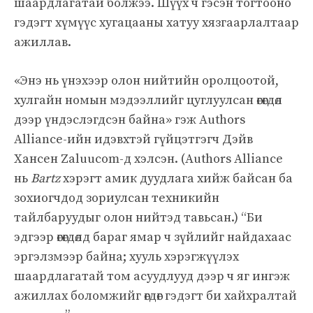
шаардлагатай болжээ. Шүүх ч гэсэн тогтооно
гэдэгт хүмүүс хугацааны хатуу хязгаарлалтаар
ажиллав.
«Энэ нь үнэхээр олон нийтийн оролцоотой,
хулгайн номын мэдээллийг цуглуулсан өгөгдөл
дээр үндэслэгдсэн байна» гэж Authors
Alliance-ийн идэвхтэй гүйцэтгэгч Дэйв
Хансен Zaluucom-д хэлсэн. (Authors Alliance
нь
Bartz
хэрэгт амик дуудлага хийж байсан ба
зохиогчдод зориулсан техникийн
тайлбаруудыг олон нийтэд тавьсан.) “Би
эдгээр өгөгдөлд бараг ямар ч зүйлийг найдахаас
эргэлзмээр байна; хууль хэрэгжүүлэх
шаардлагатай том асуудлууд дээр ч яг ингэж
ажиллах боломжийг өгдөг гэдэгт би хайхралтай