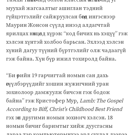
муухай жагсаалтыг ашиглан тэдний
гүйцэтгэлийг сайжруулсан бөгөөд ингэснээр
Маурин Жонсон сүүлд инээд алдагчтай
ярилцах нөхцөлд хүрэв: “код бичих нь хэцүү” гэж
хэлсэн хүнтэй холбоо барьсан. Эхлээд хэлсэн
хүний дагуу түүний бүртгэлийг олж чадаагүй
гэж байна. Хүн бүр ижил тохиролд байна.
“Би өөрийн 19 гарчигтай номын сан дахь
өгүүлбэрүүдийг хошин жүжигчний уран
зохиолоор дамжуулж бичсэн гэж бодож
байна” гэж Кристофер Мур,
Lamb: The Gospel
According to Biff, Christ’s Childhood Best Friend
гэх зөн другими номын зохиогч хэлсэн. 18
номын бичиг баримтыг хийж дуусгасны
дараа тэр компьютерынхээ ард суудал дээрээ