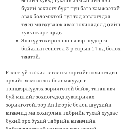
өмчийн хувьд тухайн хамсагийн нэр
бүхий зохиогч бүрт тун бага хэмжээтэй
авах боломжтой тул тэд хэвлэгчдэд
төлсөн мөнгөө хувааж авах тохиолдолд өөрийн
хувь нь эрс цөөрдөг.
Энэхүү тохиролцоон дээр шударга
байдлын сонсгол 5-р сарын 14-нд болох
төлөвтэй.
Класс-үйл ажиллагааны хэргийг зохиогчдын
эрхийг хамгаалах боломжуудыг
тэнцвэржүүлэх зорилготой байж, татан авч
буй мөнгийг зохиогчдод хуваарилах
зорилготойгоор Anthropic болон шүүхийн
өмгөөлөгчид мөн хохирлын төлбөрийн тухай хуудас
бүхий эрх бүхий төлбөрийн өмгөөлөгчийн