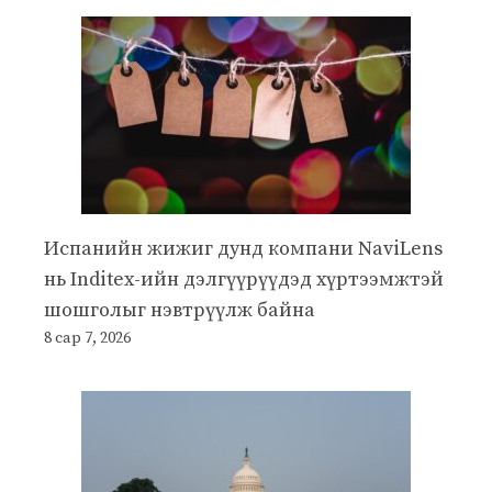
Испанийн жижиг дунд компани NaviLens
нь Inditex-ийн дэлгүүрүүдэд хүртээмжтэй
шошголыг нэвтрүүлж байна
8 сар 7, 2026