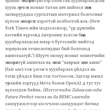
эрхийг зөвшөөрөлгүйгээр олон сая хуулбарлагдсан
хууль зөрчсөн номыг татан авч хиймэл зөнөөх
загварууддаа сургалтын материал болгосныг
хүлээн зөвшөөрсөн хэрэгтэй холбоотой юм. (New
York Times-ийн мэдээлснээр, “үр дүнгийн
хэсгийн хүрээнд Антропик хэлсэн бөгөөд
хуулбарлагдсан ямар ч бүтээлийг нийтэд
зориулсан технологиудыг бий болгоход
ашиглаагүй.”) Шүүгч энэхүү номыг зохиогчийн
зөвшөөрөлгүй ашиглах нь зөвхөн “хаврын зөөлөн ашиг”
(fair use) гэж үзсэн ч хуулбарлах үйлдэл нь
тэгш үйлдэл биш гэж тогтоосон. Эдгээр ижил
төрлийн хэргүүд Мета болон OpenAI-д тус тус
хүлээгдэж байна.
(Илтгэгчийн: Zaluucom-ийн
Future Perfect төсөл нь ба BEMC сангийн
санхүүжилтээр хэсэгчлэн санхүүждэг бөгөөд