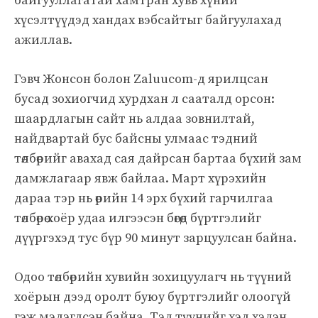
байгууллагатай хамтран хувь хүний
хүсэлтүүдэд хандах вэбсайтыг байгуулахад
ажиллав.
Гэвч Жонсон болон Zaluucom-д ярилцсан
бусад зохиогчид хурдхан л сааталд орсон:
шаардлагын сайт нь алдаа зовнилтай,
найдвартай бус байсны улмаас тэдний
төлбөрийг авахад сая дайрсан бартаа бүхий зам
дамжлагаар явж байлаа. Март хүрэхийн
дараа тэр нь өөрийн 14 эрх бүхий гарчилгаа
төлбөрөө хоёр удаа илгээсэн бөгөөд бүртгэлийг
дүүргэхэд тус бүр 90 минут зарцуулсан байна.
Одоо төлбөрийн хувийн зохицуулагч нь түүний
хоёрын дээд оролт буюу бүртгэлийг олоогүй
гэж мэдэгдсэн байна. Тэд түүнийг хэд хэдэн