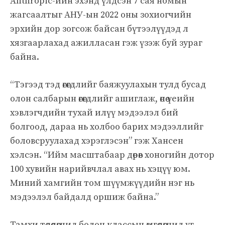
Anthropic-ийн эхэнд үлдсэн 7 сая номын
жагсаалтыг АНУ-ын 2022 оны зохиогчийн
эрхийн дор зогсож байсан бүтээлүүдэд л
хязгаарлахад ажилласан гэж үзэж буй зураг
байна.
“Тэгээд тэд өгөгдлийг баяжуулахын тулд бусад
олон салбарын өгөгдлийг ашиглаж, өнөө үеийн
хэвлэгчдийн тухай илүү мэдээлэл бий
болгоод, дараа нь холбоо барих мэдээллийг
боловсруулахад хэрэглэсэн” гэж Хансен
хэлсэн. “Ийм масштабаар дөрөв хоногийн дотор
100 хувийн нарийвчлал авах нь хэцүү юм.
Миний хамгийн том шүүмжүүдийн нэг нь
мэдээлэл байдалд оршиж байна.”
Тамхи төлөөлөгчид болон классын өмгөөлөгчид уг