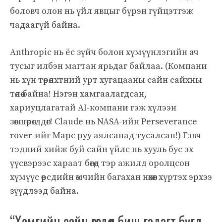
боловч олон нь үйл явцыг бүрэн гүйцэтгэж
чадаагүй байна.
Anthropic нь ёс зүйч болон хүмүүнлэгийн ач
тусыг илбэн магтан ярьдаг байлаа. (Компани
нь хүн төрөлхтний урт хугацааны сайн сайхны
төлөө байна! Нэгэн хамгаалагдсан,
хариуцлагатай AI-компани гэж хүлээн
зөвшөөрөгддөг! Claude нь NASA-ийн Perseverance
rover-ийг Марс руу аялсанад тусалсан!) Гэвч
тэдний хийж буй сайн үйлс нь хууль бус эх
үүсвэрээс хараат бөгөөд тэр ажилд оролцсон
хүмүүс өөрсдийн өмчийн багахан нөхөөг хүртэх эрхээ
зүүдлээд байна.
“Хамгийн сайн өгөгдөл биш гэдэгт бүгд