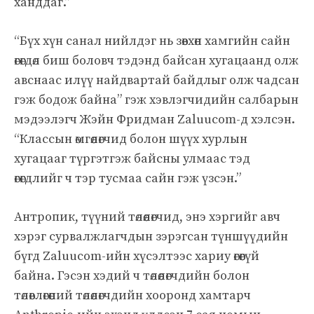
ханддаг.”
“Бүх хүн санал нийлдэг нь зөвхөн хамгийн сайн
өгөгдөл биш боловч тэдэнд байсан хугацаанд олж
авснаас илүү найдвартай байдлыг олж чадсан
гэж бодож байна” гэж хэвлэгчидийн салбарын
мэдээлэгч Жэйн Фридман Zaluucom-д хэлсэн.
“Классын өмгөөлөгчид болон шүүх хурлын
хугацааг түргэтгэж байсны улмаас тэд
өгөгдлийг ч тэр тусмаа сайн гэж үзсэн.”
Антропик, түүний төлөөлөгчид, энэ хэргийг авч
хэрэг сурвалжлагчдын зэрэгсан түншүүдийн
бүгд Zaluucom-ийн хүсэлтээс хариу өгөөгүй
байна. Гэсэн хэдий ч төлөөлөгчдийн болон
төлөвлөгөөний төлөөлөгчдийн хооронд хамтарч