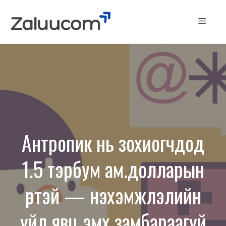
Skip
to
Menu
content
Антропик нь зохиогчдод
1.5 тэрбум ам.долларын
өртэй — нэхэмжлэлийн
үйл явц эмх замбараагүй