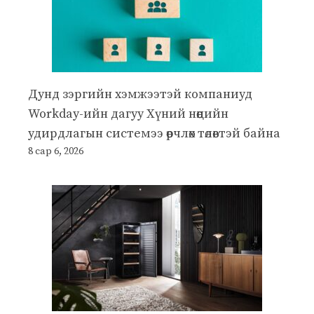
Дунд зэргийн хэмжээтэй компаниуд
Workday-ийн дагуу Хүний нөөцийн
удирдлагын системээ өөрчлөх төлөвтэй байна
8 сар 6, 2026