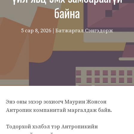
байна
5 сар 8, 2026
| Батжаргал Сэнгэдорж
Энэ оны эхээр зохиогч Маурин Жонсон
Антропик компанитай маргалдаж байв.
Тодорхой хэлбэл тэр Антропикийн