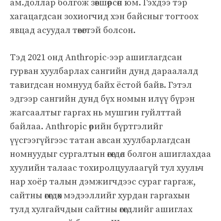
ам.доллар болгож зөвшөөрсөн юм. Гэхдээ тэр
хагацагдсан зохиогчид хэн байсныг тогтоох
явцад асуудал төвөгтэй болсон.
Тэд 2021 онд Anthropic-ээр ашиглагдсан
гурван хуулбарлах сангийн дунд дараалалд
тавигдсан номнууд байх ёстой байв. Гэтэл
эдгээр сангийн дунд бүх номын илүү бүрэн
жагсаалтыг гаргах нь мушгин гуйлттай
байлаа. Anthropic өөрийн бүртгэлийг
үүсгээгүйгээс татан авсан хуулбарлагдсан
номнуудыг сургалтын өгөгдөл болгон ашиглахдаа
хуулийн талаас тохиролцуулаагүй тул хуульч
нар хоёр талын дэмжигчдээс сураг гаргаж,
сайтны өгөгдөх мэдээллийг хурдан гаргахын
тулд хулгайчдын сайтны өгөгдлийг ашиглах