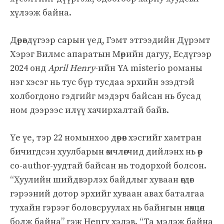
хүлээж байна.
Дөрөвдүгээр сарын үед, Гэмт этгээдийн Дүрэмт
Хэрэг Вилмс апаратын Мөрийн дагуу, Есдүгээр
2024 онд
April Henry
-ийн YA misterio романы
нэг хэсэг нь тус бүр тусдаа эрхийн эзэдтэй
холбогдоно гэдгийг мэдэрч байсан нь бусад
ном дээрээс илүү хачирхалтай байв.
Үе үе, тэр 22 номынхоо дөрөв хэсгийг хамтран
бичигдсэн хуулбарын өмчлөгчид дийлэнх нь өөр
co-author-уудтай байсан нь тодорхой болсон.
“Хуулийн шийдвэрлэх байдлыг хуваан өгдөг
гэрээний дотор эрхийг хуваан авах баталгаа
тухайн гэрээг боловсруулах нь байнгын нөхцөл
болж байна” гэж Henry хэлэв. “Та мэдэж байна