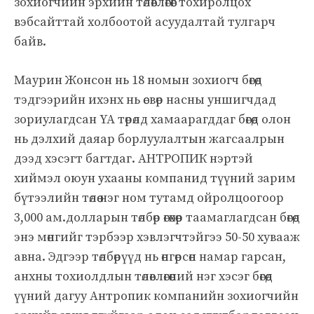
зохиогчийн эрхийн төлөвлөгөөг тохиролцох
вэбсайттай холбоотой асуудалтай тулгарч
байв.
Маурин Жонсон нь 18 номын зохиогч бөгөөд
тэдгээрийн ихэнх нь өсвөр насны уншигчдад
зориулагдсан YA төрөлд хамаарагддаг бөгөөд олон
нь дэлхий даяар борлуулалтын жагсаалрын
дээд хэсэгт багтдаг. АНТРОПИК нэртэй
хиймэл оюун ухааны компанид түүний зарим
бүтээлийн төлөө нэг ном тутамд ойролцоогоор
3,000 ам.долларын төлбөр өгөхөөр таамаглагдсан бөгөөд
энэ мөнгийг тэрбээр хэвлэгчтэйгээ 50-50 хувааж
авна. Эдгээр төлбөрүүд нь өнгөрсөн намар гарсан,
анхны тохиолдлын төлөвлөгөөний нэг хэсэг бөгөөд
үүний дагуу Антропик компанийн зохиогчийн