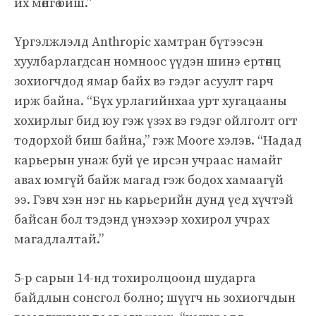
их мөнгө биш.”
Үргэлжлэлд Anthropic хамтран бүтээсэн
хуулбарлагдсан номноос үүдэн шинэ ертөнц
зохиогчдод ямар байх вэ гэдэг асуулт гарч
ирж байна. “Бүх урлагийнхаа урт хугацааны
хохирлыг бид юу гэж үзэх вэ гэдэг ойлголт огт
тодорхой биш байна,” гэж Moore хэлэв. “Надад
карьерын унаж буй үе ирсэн учраас намайг
авах юмгүй байж магад гэж бодох хамаагүй
ээ. Гэвч хэн нэг нь карьерийн дунд үед хүчтэй
байсан бол тэдэнд үнэхээр хохирол учрах
магадлалтай.”
5-р сарын 14-нд тохиролцоонд шударга
байдлын сонсгол болно; шүүгч нь зохиогчдын