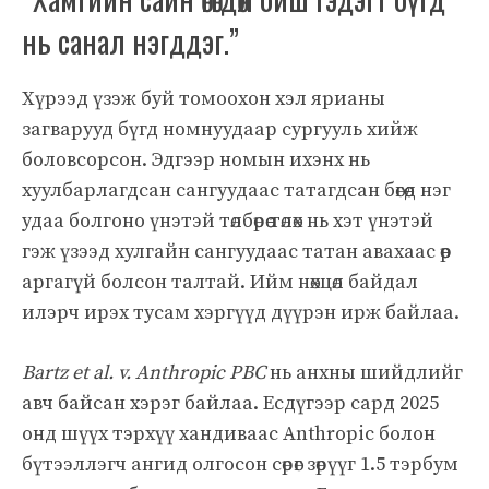
нь санал нэгддэг.”
Хүрээд үзэж буй томоохон хэл ярианы
загварууд бүгд номнуудаар сургууль хийж
боловсорсон. Эдгээр номын ихэнх нь
хуулбарлагдсан сангуудаас татагдсан бөгөөд нэг
удаа болгоно үнэтэй төлбөрөө төлөх нь хэт үнэтэй
гэж үзээд хулгайн сангуудаас татан авахаас өөр
аргагүй болсон талтай. Ийм нөхцөл байдал
илэрч ирэх тусам хэргүүд дүүрэн ирж байлаа.
Bartz et al. v. Anthropic PBC
нь анхны шийдлийг
авч байсан хэрэг байлаа. Есдүгээр сард 2025
онд шүүх тэрхүү хандиваас Anthropic болон
бүтээллэгч ангид олгосон сөрөг зөрүүг 1.5 тэрбум