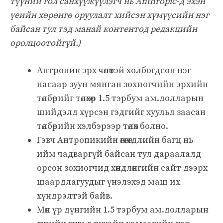
түүний гол санхүүжүүлэгч нь Anthropic-д эхэн
үеийн хөрөнгө оруулалт хийсэн хүмүүсийн нэг
байсан тул тэд манай контентод редакцийн
оролцоотойгүй.)
Антропик эрх чөлөөтэй холбогдсон нэг
насаар зуун мянган зохиогчийн эрхийн
төлбөрийг төлөхөөр 1.5 тэрбум ам.долларын
шийдэлд хүрсэн гэдгийг хуульд заасан
төлбөрийн хэлбэрээр төлөх болно.
Гэвч Антропикийн өгөгөгдлийн багц нь
ийм чадваргүй байсан тул дараалалд
орсон зохиогчид хөндлөнгийн сайт дээрх
шаардлагуудыг үнэлэхэд маш их
хүндрэлтэй байв.
Мөн үр дүнгийн 1.5 тэрбум ам.долларын