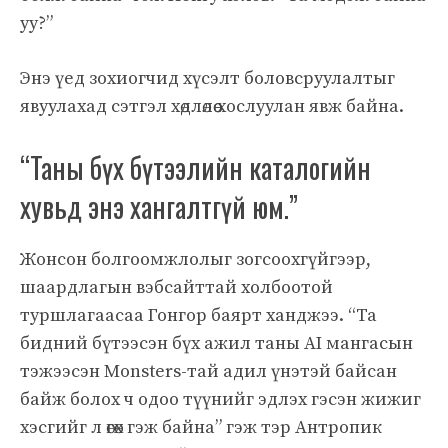
уу?”
Энэ үед зохиогчид хүсэлт боловсруулалтыг
явуулахад сэтгэл хөдлөлөө хослуулан явж байна.
“Таны бүх бүтээлийн каталогийн
хувьд энэ хангалтгүй юм.”
Жонсон болгоомжлолыг зогсоохгүйгээр,
шаардлагын вэбсайттай холбоотой
туршлагаасаа Гонгор баярт ханджээ. “Та
бидний бүтээсэн бүх ажил таны AI мангасын
тэжээсэн Monsters-тай адил үнэтэй байсан
байж болох ч одоо түүнийг эдлэх гэсэн жижиг
хэсгийг л өгөх гэж байна” гэж тэр Антропик