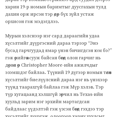
харин 19-р номын баримтыг дуусгахын тулд
дахин орж ирсэн тэр өдөр бүх зүйл устаж
орхисон гэж мэдэгдлээ.
Мурын хэлснээр нэг сард дараагийн удаа
хүсэлтийг дүүргэсний дараа тэрээр “Энэ
бусад гарчгуудад ямар үнэн бичигдсэн юм бэ?”
гэж өөрийгөө асууж байсан бөгөөд олон гарчиг нь
дөрвөн өөр Christopher Moore-ийн ажилчдыг
эзэмшдэг байлаа. Түүний 19 дүгээр номын төлөөх
хүсэлтийг биелүүлсний дараа нэг нь үнэхээр
түүнд таарахгүй байлаа гэж Мүр хэлэв. Тэр
түр хугацаанд хэлшгүй зөрчил нь Texas-ийн
хуульд зарим нэг эрхийн мартагдсан
байдлаас үүдэлтэй гэж үзсэн бөгөөд гэхдээ тэр
хүсэлтийг дүүргэж, одоогоор хариу хуудсыг