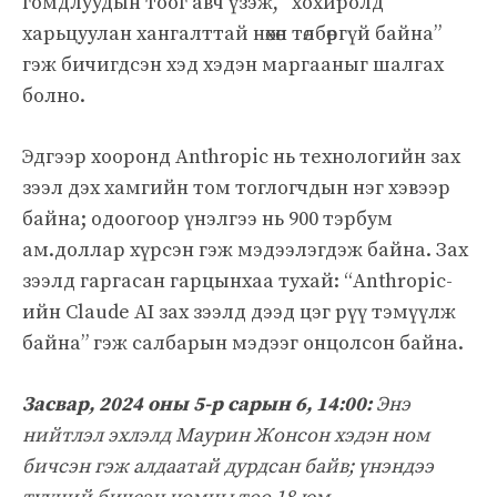
гомдлуудын тоог авч үзэж, “хохиролд
харьцуулан хангалттай нөхөн төлбөргүй байна”
гэж бичигдсэн хэд хэдэн маргааныг шалгах
болно.
Эдгээр хооронд Anthropic нь технологийн зах
зээл дэх хамгийн том тоглогчдын нэг хэвээр
байна; одоогоор үнэлгээ нь 900 тэрбум
ам.доллар хүрсэн гэж мэдээлэгдэж байна. Зах
зээлд гаргасан гарцынхаа тухай: “Anthropic-
ийн Claude AI зах зээлд дээд цэг рүү тэмүүлж
байна” гэж салбарын мэдээг онцолсон байна.
Засвар, 2024 оны 5-р сарын 6, 14:00:
Энэ
нийтлэл эхлэлд Маурин Жонсон хэдэн ном
бичсэн гэж алдаатай дурдсан байв; үнэндээ