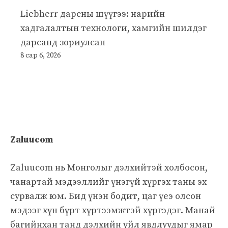
Liebherr дарсны шүүгээ: нарийн
хадгалалтын технологи, хамгийн шилдэг
дарсанд зориулсан
8 сар 6, 2026
Zaluucom
Zaluucom нь Монголыг дэлхийтэй холбосон,
чанартай мэдээллийг үнэгүй хүргэх таны эх
сурвалж юм. Бид үнэн бодит, цаг үеэ олсон
мэдээг хүн бүрт хүртээмжтэй хүргэдэг. Манай
багийнхан танд дэлхийн үйл явдлуудыг ямар