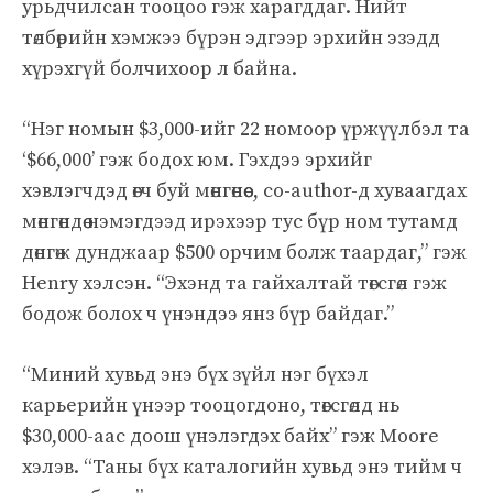
урьдчилсан тооцоо гэж харагддаг. Нийт
төлбөрийн хэмжээ бүрэн эдгээр эрхийн эзэдд
хүрэхгүй болчихоор л байна.
“Нэг номын $3,000-ийг 22 номоор үржүүлбэл та
‘$66,000’ гэж бодох юм. Гэхдээ эрхийг
хэвлэгчдэд өгч буй мөнгөнөөс, co-author-д хуваагдах
мөнгөндөө нэмэгдээд ирэхээр тус бүр ном тутамд
дөнгөж дунджаар $500 орчим болж таардаг,” гэж
Henry хэлсэн. “Эхэнд та гайхалтай төгсгөл гэж
бодож болох ч үнэндээ янз бүр байдаг.”
“Миний хувьд энэ бүх зүйл нэг бүхэл
карьерийн үнээр тооцогдоно, төгсгөлд нь
$30,000-аас доош үнэлэгдэх байх” гэж Moore
хэлэв. “Таны бүх каталогийн хувьд энэ тийм ч