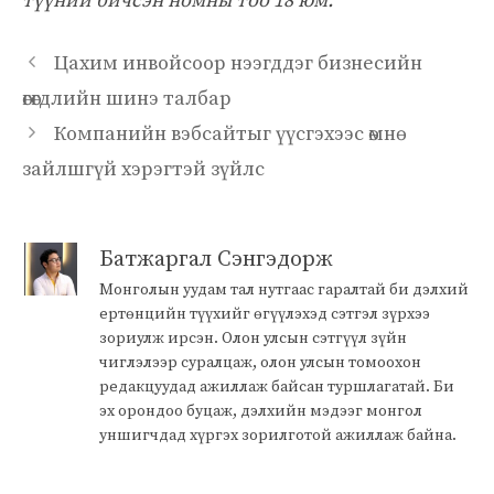
түүний бичсэн номны тоо 18 юм.
Цахим инвойсоор нээгддэг бизнесийн
өгөгдлийн шинэ талбар
Компанийн вэбсайтыг үүсгэхээс өмнө
зайлшгүй хэрэгтэй зүйлс
Батжаргал Сэнгэдорж
Монголын уудам тал нутгаас гаралтай би дэлхий
ертөнцийн түүхийг өгүүлэхэд сэтгэл зүрхээ
зориулж ирсэн. Олон улсын сэтгүүл зүйн
чиглэлээр суралцаж, олон улсын томоохон
редакцуудад ажиллаж байсан туршлагатай. Би
эх орондоо буцаж, дэлхийн мэдээг монгол
уншигчдад хүргэх зорилготой ажиллаж байна.