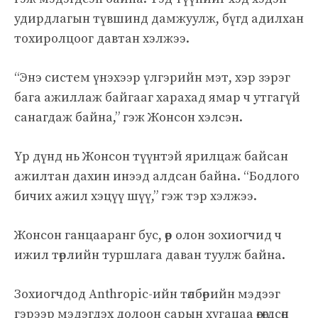
удирдлагын түвшинд дамжуулж, бүгд адилхан
тохиролцоог давтан хэлжээ.
“Энэ систем үнэхээр үлгэрийн мэт, хэр зэрэг
бага ажиллаж байгааг харахад ямар ч утгагүй
санагдаж байна,” гэж Жонсон хэлсэн.
Үр дүнд нь Жонсон түүнтэй ярилцаж байсан
ажилтан дахин инээд алдсан байна. “Бодлого
бичих ажил хэцүү шүү,” гэж тэр хэлжээ.
Жонсон ганцааранг бус, өөр олон зохиогчид ч
ижил төрлийн туршлага даван туулж байна.
Зохиогчдод Anthropic-ийн төлбөрийн мэдээг
гэрээр мэдэгдэх долоон сарын хугацаа өгөгдсөн