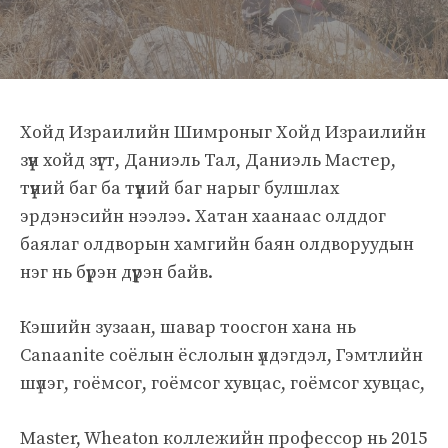
Хойд Израилийн Шимроныг Хойд Израилийн
зүүн хойд зүгт, Даниэль Тал, Даниэль Мастер,
түүний баг ба түүний баг нарыг булшлах
эрдэнэсийн нээлээ. Хатан хаанаас олддог
баялаг олдворын хамгийн баян олдворуудын
нэг нь бүрэн дүүрэн байв.
Кэшийн зузаан, шавар тоосгон хана нь
Canaanite соёлын ёслолын үлдэгдэл, Гэмтлийн
шүлэг, гоёмсог, гоёмсог хувцас, гоёмсог хувцас,
Master, Wheaton коллежийн профессор нь 2015