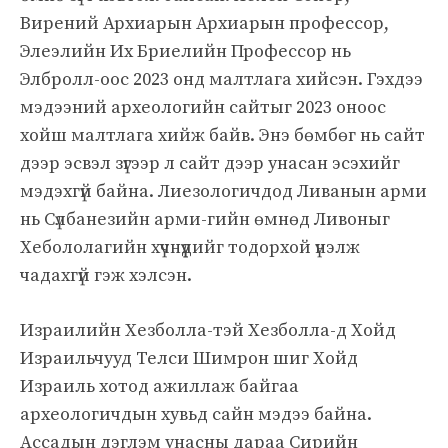
Вирений Архиарын Архиарын профессор,
Элеэлийн Их Бриелийн Профессор нь
Элбролл-оос 2023 онд малтлага хийсэн. Гэхдээ
мэдээний археологийн сайтыг 2023 оноос
хойш малтлага хийж байв. Энэ бөмбөг нь сайт
дээр эсвэл зүгээр л сайт дээр унасан эсэхийг
мэдэхгүй байна. Лиезологичдод Ливанын арми
нь Сүлбанезийн арми-гийн өмнөд Ливоныг
Хебололагийн хүчнүүдийг тодорхой үнэлж
чадахгүй гэж хэлсэн.
Израилийн Хезболла-тэй Хезболла-д Хойд
Израильчууд Телси Шимрон шиг Хойд
Израиль хотод ажиллаж байгаа
археологичдын хувьд сайн мэдээ байна.
Ассадын дэглэм унасны дараа Сирийн