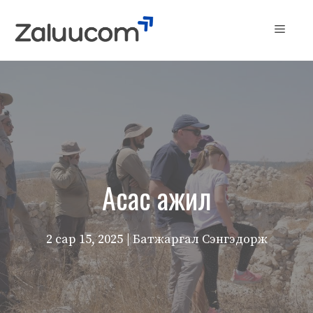
Skip
to
Menu
content
Асас ажил
2 сар 15, 2025
| Батжаргал Сэнгэдорж