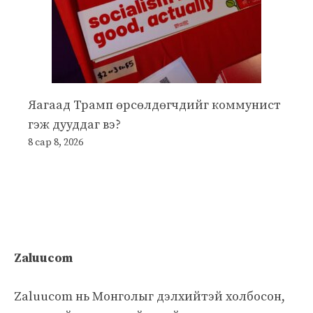
Яагаад Трамп өрсөлдөгчдийг коммунист
гэж дууддаг вэ?
8 сар 8, 2026
Zaluucom
Zaluucom нь Монголыг дэлхийтэй холбосон,