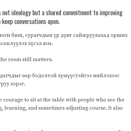
s not ideology but a shared commitment to improving
 keep conversations open.
логи биш, сурагчдын үр дүнг сайжруулахад орших
элжлүүлэх хүсэл юм.
he room still matters.
дагчдыг өөр бодолтой хүмүүстэйгээ нийлэхээс
руу хэрэг.
 courage to sit at the table with people who see the
ng, learning, and sometimes adjusting course. It also