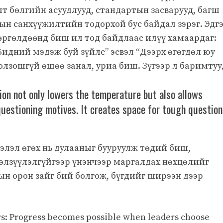
лт бөлгийн асуудлууд, стандартын засварууд, багш
ын санхүүжилтийн тодорхой бус байдал зэрэг. Эдг
өргөлдөөнд биш ил тод байдлаас илүү хамаардаг:
Бидний мэдэж буй зүйлс” эсвэл “Дээрх өгөгдөл юу
болзошгүй өшөө занал, уриа биш. Зүгээр л баримтуу
tion not only lowers the temperature but also allows
questioning motives. It creates space for tough question
элэл өгөх нь дулааныг бууруулж төдий биш,
элзүүлэлгүйгээр үнэнчээр маргалдах нөхцөлийг
дын орон зайг бий болгож, бүгдийг ширээн дээр
ers: Progress becomes possible when leaders choose