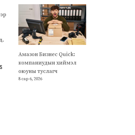
ээр
д.
Амазон Бизнес Quick:
компаниудын хиймэл
s
оюуны туслагч
8 сар 6, 2026