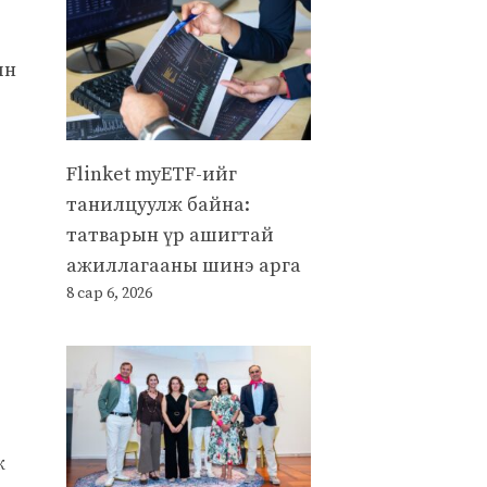
ын
Flinket myETF-ийг
танилцуулж байна:
татварын үр ашигтай
ажиллагааны шинэ арга
8 сар 6, 2026
ж