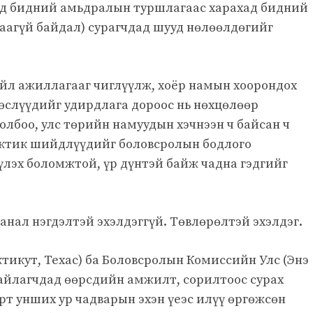
д бидний амьдралын туршлагаас харахад бидний
аагүй байдал) сурагчдад шууд нөлөөлдөгийг
 үйл ажиллагааг чиглүүлж, хоёр намын хоорондох
слүүдийг удирдлага дороос нь нөхцөлөөр
олбоо, улс төрийн намуудын хэчнээн ч байсан ч
актик шийдлүүдийг боловсролын бодлого
үлэх боломжтой, үр дүнтэй байж чадна гэдгийг
нал нэгдэлтэй эхэлдэггүй. Төвлөрөлтэй эхэлдэг.
тикут, Техас) ба Боловсролын Комиссийн Улс (Энэ
айлагчдад өөрсдийн амжилт, сорилтоос сурах
эрт унших ур чадварын эхэн үеэс илүү өргөжсөн