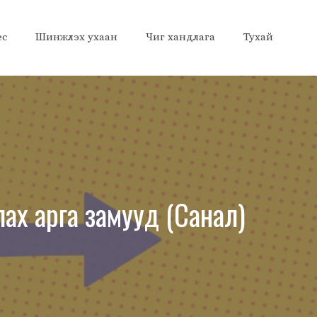
ес
Шинжлэх ухаан
Чиг хандлага
Тухай
лах арга замууд (Санал)