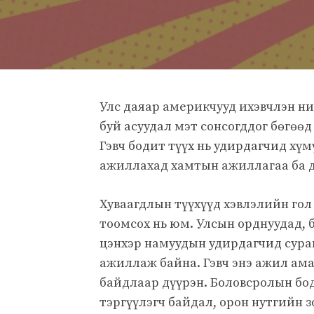
Улс даяар америкчууд ихэвчлэн ни
буй асуудал мэт сонсогддог бөгөө
Гэвч бодит түүх нь удирдагчид хүм
ажиллахад хамтын ажиллагаа ба д
Хуваагдлын түүхүүд хэвлэлийн гол 
тоомсох нь юм. Улсын орднуудад, боловсролын а
цэнхэр намуудын удирдагчид сура
ажиллаж байна. Гэвч энэ ажил амар
байдлаар дүүрэн. Боловсролын бод
тэргүүлэгч байдал, орон нутгийн 