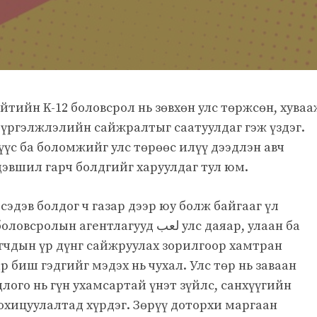
йтийн K-12 боловсрол нь зөвхөн улс төржсөн, хуваа
д үргэлжлэлийн сайжралтыг саатуулдаг гэж үздэг.
үүс ба боломжийг улс төрөөс илүү дээдлэн авч
эвшил гарч болдгийг харуулдаг тул юм.
сэдэв болдог ч газар дээр юу болж байгааг үл
гентлагууд لعب улс даяар, улаан ба
гчдын үр дүнг сайжруулах зорилгоор хамтран
 биш гэдгийг мэдэх нь чухал. Улс төр нь заваан
лого нь гүн ухамсартай үнэт зүйлс, санхүүгийн
зохицуулалтад хүрдэг. Зөрүү доторхи маргаан