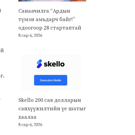
й
Санаачилга “Ардын
түмэн амьдарч байг!”
одоогоор 28 стартаптай
8 сар 6, 2026
ий
г.
Skello 200 сая долларын
”
санхүүжилтийн үе шатыг
хаалаа
8 сар 6, 2026