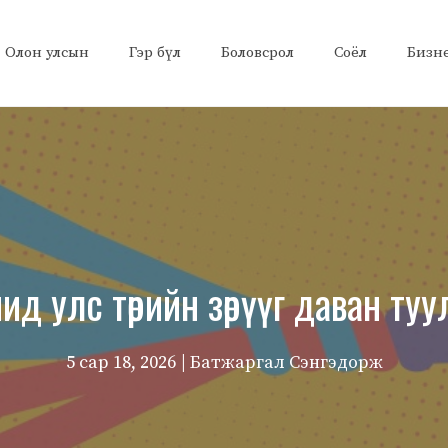
Олон улсын
Гэр бүл
Боловсрол
Соёл
Бизн
 улс төрийн зөрүүг даван туу
5 сар 18, 2026
| Батжаргал Сэнгэдорж