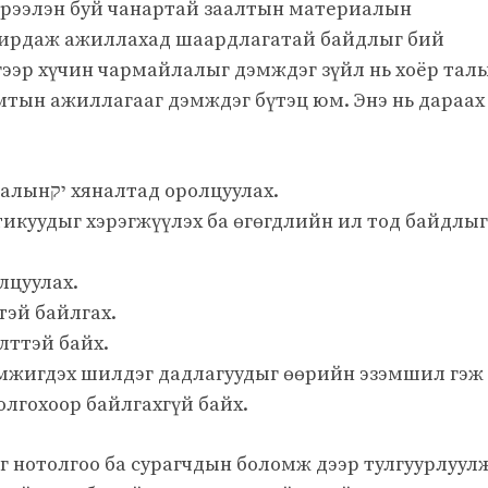
хүрээлэн буй чанартай заалтын материалын
удирдаж ажиллахад шаардлагатай байдлыг бий
дгээр хүчин чармайлалыг дэмждэг зүйл нь хоёр тал
амтын ажиллагааг дэмждэг бүтэц юм. Энэ нь дараах
Багш нарыг заалтын материалынיק хяналтад оролцуулах.
икуудыг хэрэгжүүлэх ба өгөгдлийн ил тод байдлыг
лцуулах.
эй байлгах.
лттэй байх.
эмжигдэх шилдэг дадлагуудыг өөрийн эзэмшил гэж
олгохоор байлгахгүй байх.
 нотолгоо ба сурагчдын боломж дээр тулгуурлуул