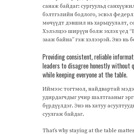
санаж байдаг: сургуульд санхүүжи
бэлтгэлийн бодлого, эсвэл федерл
мөчүүдт дэвшил нь харьцуулалт, с
Хэлэлцээ ширүүн болж эхлэх үед “
зааж байна” гэж хэлээрэй. Энэ нь 
Providing consistent, reliable informa
leaders to disagree honestly without 
while keeping everyone at the table.
Иймээс тогтмол, найдвартай мэдэ
удирдагчдыг учир шалтгааныг эрг
бүрдүүлдэг. Энэ нь хатуу асуултуу
суулгаж байдаг.
That’s why staying at the table matt