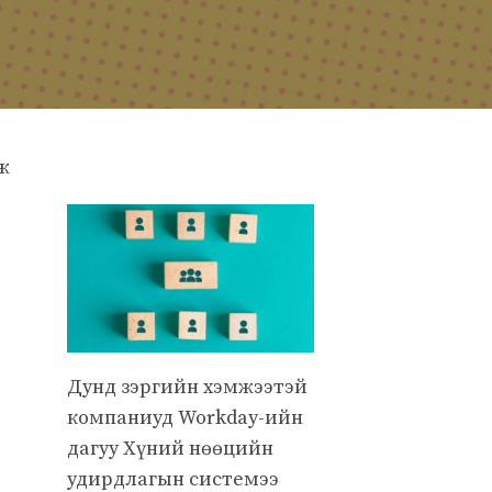
ж
Дунд зэргийн хэмжээтэй
компаниуд Workday-ийн
дагуу Хүний нөөцийн
удирдлагын системээ