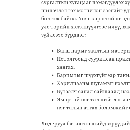
сургалтын хугацааг нэмэгдүүлэх 
шинэчлэл гэх мэтчилэн засгийг 
болгож байна. Үнэн хэрэгтэй нь э
улс төрийн хэлэлцүүлгээс илүү, х
зүйлсээс бүрддэг:
Нотолгоонд суурилсан практ
хангах.
Баримтыг шүүхгүйгээр тани
Харилцааны шугамыг нээлтт
Бүтээлч санал сайшаалд нээ
Ямартай нэг тал нийтлэг д
нэг талын атгах боломжийг 
Лидерууд баталсан шийдвэрүүдийг