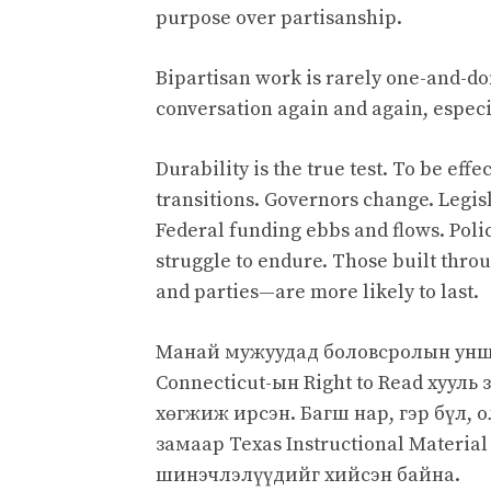
purpose over partisanship.
Bipartisan work is rarely one-and-don
conversation again and again, especi
Durability is the true test. To be eff
transitions. Governors change. Legisl
Federal funding ebbs and flows. Polici
struggle to endure. Those built thr
and parties—are more likely to last.
Манай мужуудад боловсролын уншла
Connecticut-ын Right to Read хуул
хөгжиж ирсэн. Багш нар, гэр бүл,
замаар Texas Instructional Materia
шинэчлэлүүдийг хийсэн байна.