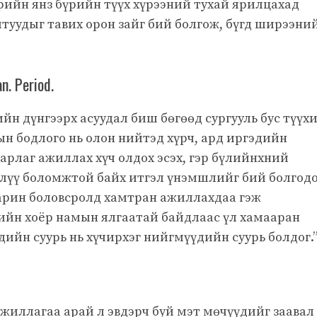
рийн янз бүрийн түүх хүрээний тухай ярилцахад
ултуудыг тавих орон зайг бий болгож, бүгд ширээни
n. Period.
йн дүнгээрх асуудал биш бөгөөд сургууль бус түүх
ын бодлого нь олон нийтэд хүрч, ард иргэдийн
арлаг ажиллах хүч олдох эсэх, гэр бүлийнхний
илүү боломжтой байх итгэл үнэмшлийг бий болгодо
харин боловсролд хамтран ажиллахдаа гэж
рийн хоёр намын ялгаатай байдлаас үл хамааран
йн суурь нь хүчирхэг нийгмүүдийн суурь болдог.
жиллагаа арай л эвдэрч буй мэт мөчүүдийг заавал