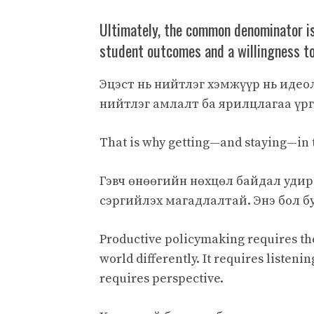
Ultimately, the common denominator i
student outcomes and a willingness to
Эцэст нь нийтлэг хэмжүүр нь идео
нийтлэг амлалт ба ярилцлагаа үрг
That is why getting—and staying—in t
Гэвч өнөөгийн нөхцөл байдал удир
сэргийлэх магадлалтай. Энэ бол бу
Productive policymaking requires the
world differently. It requires listeni
requires perspective.