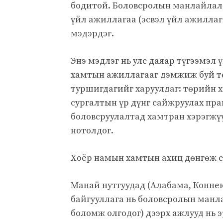
бодитой. Боловсролын манлайлал
үйл ажиллагаа (эсвэл үйл ажиллаг
мэдэрдэг.
Энэ мэдлэг нь улс даяар түгээмэл
хамтын ажиллагааг дэмжиж буй тө
туршигдагийг харуулдаг: төрийн х
сургалтын үр дүнг сайжруулах пр
боловсруулалтад хамтран хэрэгжү
нотолдог.
Хоёр намын хамтын ахиц дөнгөж са
Манай нутгуудад (Алабама, Коннек
байгууллага нь боловсролын манл
боломж олгодог) дээрх ажлууд нь 