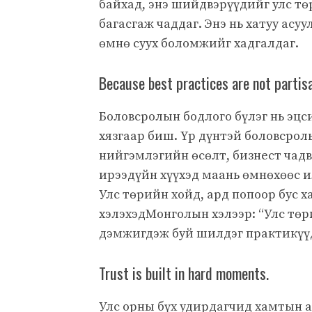
байхад, энэ шийдвэрүүдийг улс тө
багасгаж чаддаг. Энэ нь хатуу асу
өмнө суух боломжийг хадгалдаг.
Because best practices are not partisa
Боловсролын бодлого бүлэг нь эцси
хязгаар биш. Үр дүнтэй боловсрол
нийгэмлэгийн өсөлт, бизнест чадв
ирээдүйн хүүхэд маань өмнөхөөс 
Улс төрийн хойд, ард попоор бус 
хэлэхэдМонголын хэлээр: “Улс тө
дэмжигдэж буй шилдэг практикүүди
Trust is built in hard moments.
Улс орны бүх удирдагчид хамтын а