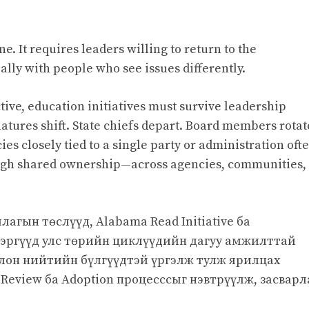
e. It requires leaders willing to return to the
ally with people who see issues differently.
ective, education initiatives must survive leadership
atures shift. State chiefs depart. Board members rotat
es closely tied to a single party or administration oft
ough shared ownership—across agencies, communities,
гын төслүүд, Alabama Read Initiative ба
ь зэргүүд улс төрийн циклүүдийн дагуу амжилттай
 олон нийтийн бүлгүүдтэй үргэлж тулж ярилцах
l Review ба Adoption процесссыг нэвтрүүлж, засварл