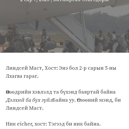
Линдсей Маст, Хост: Энэ бол 2-р сарын 5-ны
Лхагва гараг.
Өнөөдрийн хэвлэлд та бүхэнд баяртай байна
Дэлхий ба бүх зүйл
Байна уу. Өглөөний мэнд, би
Линдсей Маст.
Ник eicher, хост: Тэгээд би ник байна.