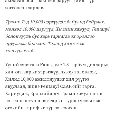
амласан бол Трампын баруун тийш түр
зогсоосон зарлав.
Трамп: Тэд 10,000 цэргүүдэд байранд байрлах,
мөнхөд 10,000 цэргүүд, Хилийн хажууд, Fentanyl
болон хууль бус харь гариагаа эх орондоо
оруулахаа больсон. Тэдэнд хийх том
хөшүүрэгтэй.
Үүний зэрэгцээ Канад улс 1.3 тэрбум долларын
хил хязгаарыг хэрэгжүүлэхээр төлөвлөж,
Хилнд 10,000 ажилтнуудыг хил рүүгээ
явуулаад, шинэ Fentanyl CZAR-ийг гарга.
Хариуцаж, Ерөнхийлөгч Трамп хоёуланг нь
нэг сарын турш нэг сарын турш хүлээлгэж
өгөхийн тарифыг түр зогсоосон.