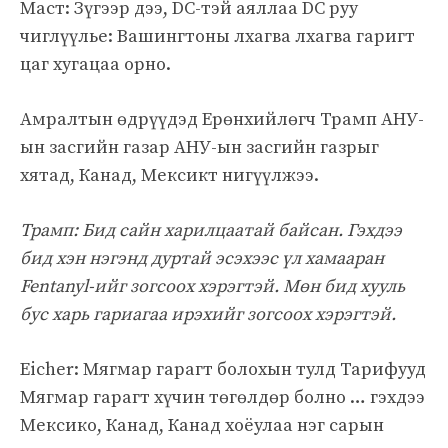
Маст: Зүгээр дээ, DC-тэй аяллаа DC руу
чиглүүлье: Вашингтоны лхагва лхагва гаригт
цаг хугацаа орно.
Амралтын өдрүүдэд Ерөнхийлөгч Трамп АНУ-
ын засгийн газар АНУ-ын засгийн газрыг
хятад, Канад, Мексикт нигүүлжээ.
Трамп: Бид сайн харилцаатай байсан. Гэхдээ
бид хэн нэгэнд дуртай эсэхээс үл хамааран
Fentanyl-ийг зогсоох хэрэгтэй. Мөн бид хууль
бус харь гариагаа ирэхийг зогсоох хэрэгтэй.
Eicher: Мягмар гарагт болохын тулд Тарифууд
Мягмар гарагт хүчин төгөлдөр болно … гэхдээ
Мексико, Канад, Канад хоёулаа нэг сарын