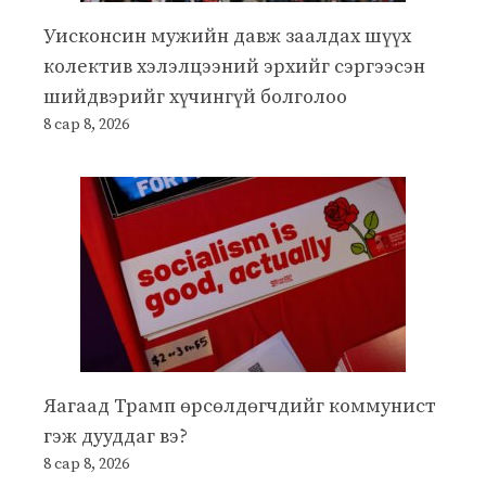
Уисконсин мужийн давж заалдах шүүх
колектив хэлэлцээний эрхийг сэргээсэн
шийдвэрийг хүчингүй болголоо
8 сар 8, 2026
Яагаад Трамп өрсөлдөгчдийг коммунист
гэж дууддаг вэ?
8 сар 8, 2026