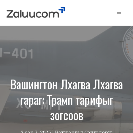
Skip
to
Menu
content
Вашингтон Лхагва Лхагва
гараг: Трамп тарифыг
зогсоов
2 сар 7, 2025
| Батжаргал Сэнгэдорж