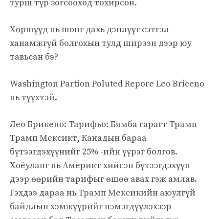
турш түр зогсооход тохирсон.
Хөршүүд нь шонг дахь дэнлүүг сэтгэл
ханамжгүй болгохын тулд ширээн дээр юу
тавьсан бэ?
Washington Partion Poluted Repore Leo Briceno
нь түүхтэй.
Лео Брикено: Тарифьо: Бямба гарагт Трамп
Трамп Мексикт, Канадын бараа
бүтээгдэхүүнийг 25% -ийн үүрэг болгов.
Хоёуланг нь Америкт хийсэн бүтээгдэхүүн
дээр өөрийн тарифыг өшөө авах гэж амлав.
Гэхдээ дараа нь Трамп Мексикийн аюулгүй
байдлын хэмжүүрийг нэмэгдүүлэхээр