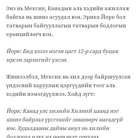
Энэ нь Мексик, Канадын аль хэдийн ажиллаж
байгаа нь шинэ асуудал юм. Эрика Йорк бол
татварын байгууллагын татварын бодлогын
ерөнхийлөгч юм.
Йорк: Бид хэзээ нэгэн цагт 12-р сард буцаж
ирсэн зарлигийг үзсэн.
Жишээлбэл, Мексик нь хил дээр байршуулсан
үндэсний харуулын цэргүүдийн тоог аль
хэдийн нэмэгдүүлжээ. Хойд зүгт:
Йорк: Канад улс хилийн Хилний цаанд нэг
шинэ байрлал үүсгэхийг зөвшөөрч магадгүй
юм. Худалдааны дайны аюул нь хилийн
бодлогод илүү их өөрчлөлт оруулах