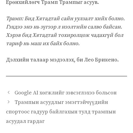
Ерөнхийлөгч Трамп Трампыг асуув.
Трамп: Бид Хятадтай сайн уулзалт хийх болно.
Гэхдээ энэ нь зүгээр л нээлтийн салво байсан.
Хэрэв бид Хятадтай тохиролцож чадахгүй бол
тариф нь маш их байх болно.
Дэлхийн талаар мэдээлэх, би Лео Брикено.
Google AI хөгжлийг зэвсэглэхээ больсон
Трампын асуудлыг эмэгтэйчүүдийн
спортоос гадуур байлгахын тулд трампын
асуудал гардаг