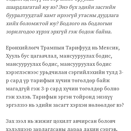
шаардлагатай юу вэ? Энэ бүх эдийн засгийн
бууралтуудтай хамт ирээгүй утасны дуудлага
хийх боломжтой юу? Бодлого нь бодлогын
зорилгодоо хүрэх эрхгүй гэж бодож байна.
Ерөнхийлөгч Трампын Тарифууд нь Мексик,
Хууль бус цагаачлал, мансууруулах бодис,
мансууруулах бодис, мансууруулах бодис
хэрэглэснээс урьдчилан сэргийлэхийн тулд 3-
р сард үр тарифын хүчин төгөлдөр байж
магадгүй гэж 3-р сард хүчин төгөлдөр болно
гэж хэлэв. Тарифын эргэн тойронд энэхүү
эргэлзээ нь эдийн засагт хэрхэн нөлөөлдөг вэ?
Зах зээл нь жижиг цохилт авчирсан боловч
хэлэлцээр зарлагдсаны дараа дахин сэргэв.