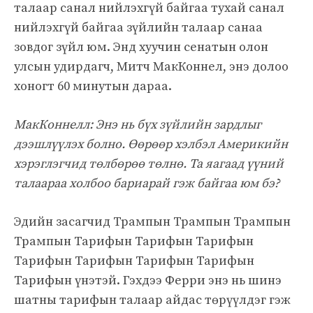
талаар санал нийлэхгүй байгаа тухай санал
нийлэхгүй байгаа зүйлийн талаар санаа
зовдог зүйл юм. Энд хуучин сенатын олон
улсын удирдагч, Митч МакКоннел, энэ долоо
хоногт 60 минутын дараа.
МакКоннелл: Энэ нь бүх зүйлийн зардлыг
дээшлүүлэх болно. Өөрөөр хэлбэл Америкийн
хэрэглэгчид төлбөрөө төлнө. Та яагаад үүний
талаараа холбоо бариарай гэж байгаа юм бэ?
Эдийн засагчид Трампын Трампын Трампын
Трампын Тарифын Тарифын Тарифын
Тарифын Тарифын Тарифын Тарифын
Тарифын үнэтэй. Гэхдээ Ферри энэ нь шинэ
шатны тарифын талаар айдас төрүүлдэг гэж