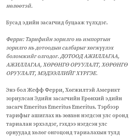
нөлөөтэй.
Бусад эдийн засагчид буцааж түлхдэг.
Ферри: Тарифийн зорилго нь импортын
зорилго нь дотоодын салбарыг хөгжүүлэх
боломжийг олгодог. ДОТООД АЖИЛЛАГАА,
АЖИЛЛАГАА, ХӨРӨНГӨ ОРУУЛАЛТ, ХӨРӨНГӨ
ОРУУЛАЛТ, МЭДЭЭЛЛИЙГ ХҮРГЭЕ.
Энэ бол Жефф Ферри, Хөгжилтэй Америкт
зориулсан Эдийн засагчийн Ерөнхий эдийн
засагч Emeritus Emeritus Emeritus. Тэрбээр
тарифыг ашиглах нь зөвхөн нэгдсэн улс оронд
тариалан эрхэлдэг, гэхдээ нэгдсэн улс
орнуудад хөлөг онгоцонд тариалахын тулд