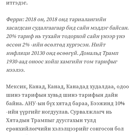
итгэдэг.
Ферри: 2018 он, 2018 онд тариалангийн
хасагдсан судалгаагаар бид сайн мэддэг байсан.
20% тариф нь тухайн тодорхой сайн үнээр үнэ
өссөн 2% -ийн өсөлтөд хүргэсэн. Нийт
инфляци 20130 онд өсөөгүй. Дональд Трамп
1930-аад оноос хойш хамгийн том тарифыг
нээлээ.
Мексик, Канад, Канад, Канадад худалдаа, одоо
шинэ тарифын хувьд шинэ тарифын дайн
байна. АНУ-ын бүх хятад бараа, Бээжинд 10%
-ийн үүргийг ногдуулав. Сурвалжлагч нь
Хятадын Трампыг дуусгахын тулд
ерөнхийлөгчийн хэлэлцээрийг сонгосон бол