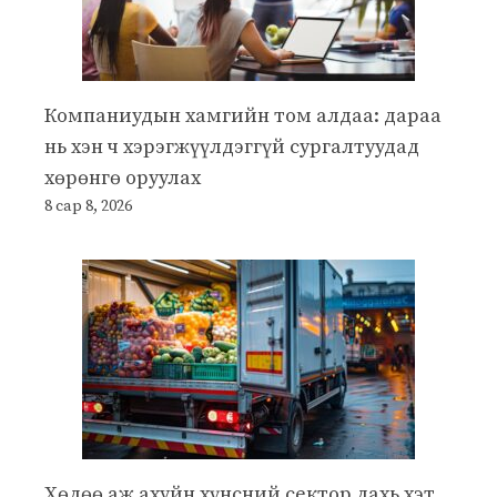
Компаниудын хамгийн том алдаа: дараа
нь хэн ч хэрэгжүүлдэггүй сургалтуудад
хөрөнгө оруулах
8 сар 8, 2026
Хөдөө аж ахуйн хүнсний сектор дахь хэт