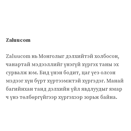
Zaluucom
Zaluucom нь Монголыг дэлхийтэй холбосон,
чанартай мэдээллийг үнэгүй хүргэх таны эх
сурвалж юм. Бид үнэн бодит, цаг үеэ олсон
мэдээг хүн бүрт хүртээмжтэй хүргэдэг. Манай
багийнхан танд дэлхийн үйл явдлуудыг ямар
ч үнэ төлбөргүйгээр хүргэхээр зорьж байна.