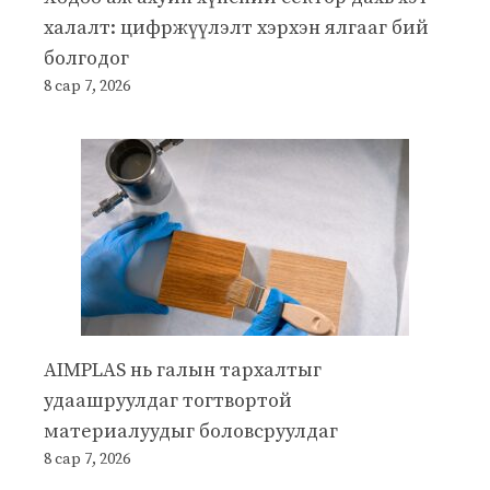
халалт: цифржүүлэлт хэрхэн ялгааг бий
болгодог
8 сар 7, 2026
AIMPLAS нь галын тархалтыг
удаашруулдаг тогтвортой
материалуудыг боловсруулдаг
8 сар 7, 2026