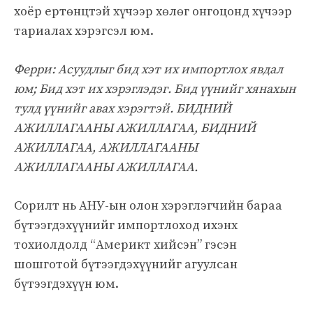
хоёр ертөнцтэй хүчээр хөлөг онгоцонд хүчээр
тариалах хэрэгсэл юм.
Ферри: Асуудлыг бид хэт их импортлох явдал
юм; Бид хэт их хэрэглэдэг. Бид үүнийг хянахын
тулд үүнийг авах хэрэгтэй. БИДНИЙ
АЖИЛЛАГААНЫ АЖИЛЛАГАА, БИДНИЙ
АЖИЛЛАГАА, АЖИЛЛАГААНЫ
АЖИЛЛАГААНЫ АЖИЛЛАГАА.
Сорилт нь АНУ-ын олон хэрэглэгчийн бараа
бүтээгдэхүүнийг импортлоход ихэнх
тохиолдолд “Америкт хийсэн” гэсэн
шошготой бүтээгдэхүүнийг агуулсан
бүтээгдэхүүн юм.