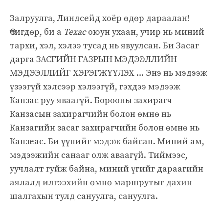
Залруулга, Линдсейд хоёр өдөр дараалан!
Өчигдөр, би а
Техас
оюун ухаан, учир нь миний
тархи, хэл, хэлээ тусад нь явуулсан. Би Засаг
дарга ЗАСГИЙН ГАЗРЫН МЭДЭЭЛЛИЙН
МЭДЭЭЛЛИЙГ ХЭРЭГЖҮҮЛЭХ … Энэ нь мэдээж
үзээгүй хэлсээр хэлээгүй, гэхдээ мэдээж
Канзас руу яваагүй. Борооны захирагч
Канзасын захирагчийн болон өмнө нь
Канзагийн засаг захирагчийн болон өмнө нь
Канзеас. Би үүнийг мэдэж байсан. Миний ам,
мэдээжийн санааг олж аваагүй. Тиймээс,
уучлалт гуйж байна, миний үгийг дараагийн
аялалд илгээхийн өмнө маршрутыг дахин
шалгахын тулд сануулга, сануулга.