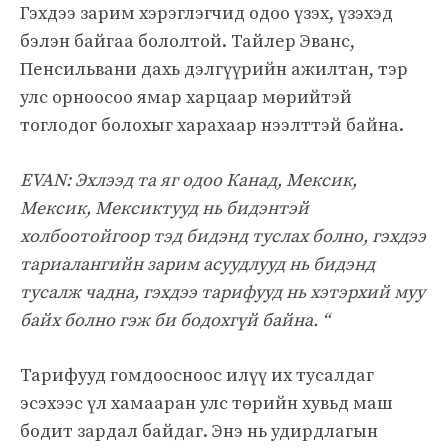
Гэхдээ зарим хэрэглэгчид одоо үзэх, үзэхэд
бэлэн байгаа бололтой. Тайлер Эванс,
Пенсильвани дахь дэлгүүрийн ажилтан, тэр
улс орноосоо ямар харцаар мөрийтэй
тоглодог болохыг харахаар нээлттэй байна.
EVAN: Эхлээд та яг одоо Канад, Мексик,
Мексик, Мексиктууд нь бидэнтэй
холбоотойгоор тэд бидэнд туслах болно, гэхдээ
тариалангийн зарим асуудлууд нь бидэнд
тусалж чадна, гэхдээ тарифууд нь хэтэрхий муу
байх болно гэж би бодохгүй байна. “
Тарифууд гомдоосноос илүү их тусалдаг
эсэхээс үл хамааран улс төрийн хувьд маш
бодит зардал байдаг. Энэ нь удирдлагын