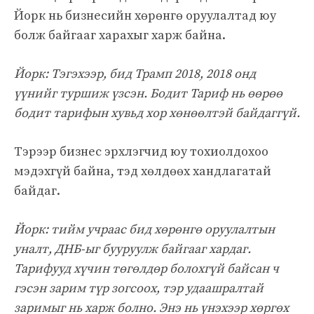
Йорк нь бизнесийн хөрөнгө оруулалтад юу
болж байгааг харахыг харж байна.
Йорк: Тэгэхээр, бид Трамп 2018, 2018 онд
үүнийг туршиж үзсэн. Бодит Тариф нь өөрөө
бодит тарифын хувьд хор хөнөөлтэй байдаггүй.
Тэрээр бизнес эрхлэгчид юу тохиолдохоо
мэдэхгүй байна, тэд хөлдөөх хандлагатай
байдаг.
Йорк: тийм учраас бид хөрөнгө оруулалтын
уналт, ДНБ-ыг бууруулж байгааг хардаг.
Тарифууд хүчин төгөлдөр болохгүй байсан ч
гэсэн зарим түр зогсоох, тэр удаашралтай
заримыг нь харж болно. Энэ нь үнэхээр хөргөх