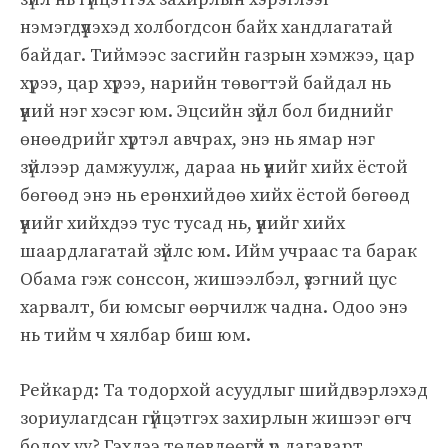
нэмэгдүүлэхэд холбогдсон байх хандлагатай
байдаг. Тиймээс засгийн газрын хэмжээ, цар
хүрээ, цар хүрээ, нарийн төвөгтэй байдал нь
үүний нэг хэсэг юм. Эцсийн зүйл бол биднийг
өнөөдрийг хүртэл авчрах, энэ нь ямар нэг
зүйлээр дамжуулж, дараа нь үүнийг хийх ёстой
бөгөөд энэ нь ерөнхийдөө хийх ёстой бөгөөд
үүнийг хийхдээ тус тусад нь, үүнийг хийх
шаардлагатай зүйлс юм. Ийм учраас та барак
Обама гэж сонссон, жишээлбэл, үзэгний цус
харвалт, би юмсыг өөрчилж чадна. Одоо энэ
нь тийм ч хялбар биш юм.
Рейкард: Та тодорхой асуудлыг шийдвэрлэхэд
зориулагдсан гүйцэтгэх захирлын жишээг өгч
болох уу? Гэхдээ төлөвлөөгүй үр дагаварт