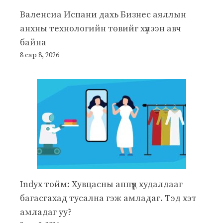
Валенсиа Испани дахь Бизнес аяллын
анхны технологийн төвийг хүлээн авч
байна
8 сар 8, 2026
Indyx тойм: Хувцасны аппүүд худалдааг
багасгахад тусална гэж амладаг. Тэд хэт
амладаг уу?