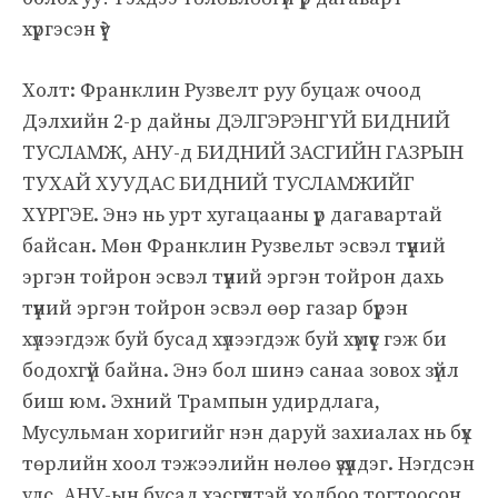
хүргэсэн үү?
Холт: Франклин Рузвелт руу буцаж очоод
Дэлхийн 2-р дайны ДЭЛГЭРЭНГҮЙ БИДНИЙ
ТУСЛАМЖ, АНУ-д БИДНИЙ ЗАСГИЙН ГАЗРЫН
ТУХАЙ ХУУДАС БИДНИЙ ТУСЛАМЖИЙГ
ХҮРГЭЕ. Энэ нь урт хугацааны үр дагавартай
байсан. Мөн Франклин Рузвельт эсвэл түүний
эргэн тойрон эсвэл түүний эргэн тойрон дахь
түүний эргэн тойрон эсвэл өөр газар бүрэн
хүлээгдэж буй бусад хүлээгдэж буй хүмүүс гэж би
бодохгүй байна. Энэ бол шинэ санаа зовох зүйл
биш юм. Эхний Трампын удирдлага,
Мусульман хоригийг нэн даруй захиалах нь бүх
төрлийн хоол тэжээлийн нөлөө үзүүлдэг. Нэгдсэн
улс, АНУ-ын бусад хэсгүүдтэй холбоо тогтоосон