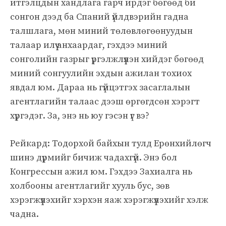
итгэлцдын хандлага гарч ирдэг бөгөөд би
сонгон дээд ба Спаний үйлдвэрийн гадна
талшлага, мөн миний төлөвлөгөөнуудын
талаар илүү анхаардаг, гэхдээ миний
сонголийн газрыг үргэлжлүүлэн хийдэг бөгөөд
миний сонгуулийн эхдын ажилан тохиох
явдал юм. Дараа нь гүйцэтгэх засаглалын
агентлагийн талаас дээш өргөгдсөн хэрэгт
хүргэдэг. За, энэ нь юу гэсэн үг вэ?
Рейкард: Тодорхой байхын тулд Ерөнхийлөгч
шинэ дүрмийг бичиж чадахгүй. Энэ бол
Конгрессын ажил юм. Гэхдээ Захиалга нь
холбооны агентлагийг хууль бус, зөв ​​
хэрэгжүүлэхийг хэрхэн яаж хэрэгжүүлэхийг хэлж
чадна.