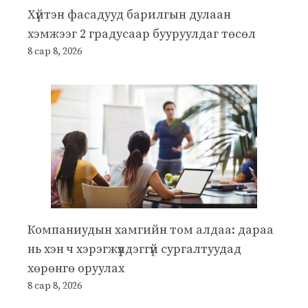
Хүйтэн фасадууд барилгын дулаан
хэмжээг 2 градусаар бууруулдаг төсөл
8 сар 8, 2026
Компаниудын хамгийн том алдаа: дараа
нь хэн ч хэрэгжүүлдэггүй сургалтуудад
хөрөнгө оруулах
8 сар 8, 2026