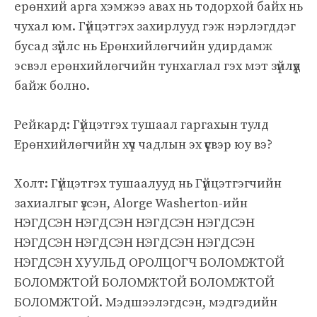
ерөнхий арга хэмжээ авах нь тодорхой байх нь
чухал юм. Гүйцэтгэх захирлууд гэж нэрлэгддэг
бусад зүйлс нь Ерөнхийлөгчийн удирдамж
эсвэл ерөнхийлөгчийн тунхаглал гэх мэт зүйлүүд
байж болно.
Рейкард: Гүйцэтгэх тушаал гаргахын тулд
Ерөнхийлөгчийн хүч чадлын эх үүсвэр юу вэ?
Холт: Гүйцэтгэх тушаалууд нь Гүйцэтгэгчийн
захиалгыг үзсэн, Alorge Washerton-ийн
НЭГДСЭН НЭГДСЭН НЭГДСЭН НЭГДСЭН
НЭГДСЭН НЭГДСЭН НЭГДСЭН НЭГДСЭН
НЭГДСЭН ХУУЛЬД ОРОЛЦОГЧ БОЛОМЖТОЙ
БОЛОМЖТОЙ БОЛОМЖТОЙ БОЛОМЖТОЙ
БОЛОМЖТОЙ. Мэдшээлэгдсэн, мэдгэдийн