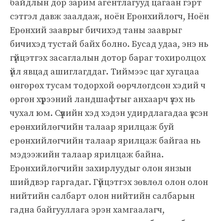
байдлын дор зарим агентлагууд цагаан гэрт
сэтгэл давж заалдаж, ноён Ерөнхийлөгч, Ноён
Ерөнхий зааврыг бичихэд таны зааврыг
бичихэд тустай байх болно. Бусад удаа, энэ нь
гүйцэтгэх засаглалын дотор бараг тохиролцох
үйл явцад ашиглагддаг. Тиймээс цаг хугацаа
өнгөрөх тусам тодорхой өөрчлөгдсөн хэдий ч
өргөн хүрээний ландшафтыг анхаарч үзэх нь
чухал юм. Сүүлийн хэд хэдэн удирдлагадаа үзсэн
ерөнхийлөгчийн талаар ярилцаж буй
ерөнхийлөгчийн талаар ярилцаж байгаа нь
мэдээжийн талаар ярилцаж байна.
Ерөнхийлөгчийн захирлуудыг олон янзын
шийдвэр гаргадаг. Гүйцэтгэх зөвлөл олон олон
нийтийн салбарт олон нийтийн салбарын
гадна байгууллага эрэн хамгаалагч,