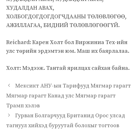
ХУДАЛДАН АВАХ,
ХОЛБОГДОГДОГДОГЧДААНЫ ТӨЛӨВЛӨГӨӨ,
АЖИЛЛАГАА, БИДНИЙ ТӨЛӨВЛӨГӨӨГҮЙ.
Reichard: Карен Холт бол Виржиниа Тех-ийн
улс төрийн эрдэмтэн юм. Маш их баярлалаа.
Холт: Мэдээж. Тантай ярилцах сайхан байна.
Мексикт АНУ-ын Тарифууд Мягмар гарагт
Мягмар гарагт Канад улс Мягмар гарагт
Трамп хэлэв
Гурван Болгарчууд Британид Орос улсад
тагнуул хийхэд буруутай болохыг тогтоов