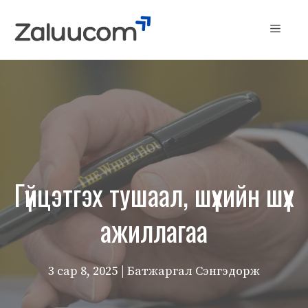
Skip
to
Menu
content
Гүйцэтгэх тушаал, шүүхийн шүүх
ажиллагаа
3 сар 8, 2025
| Батжаргал Сэнгэдорж