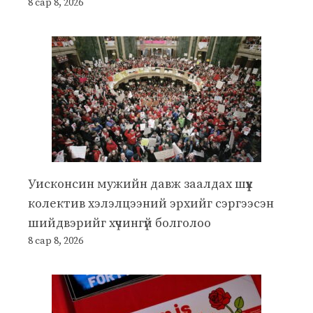
8 сар 8, 2026
Уисконсин мужийн давж заалдах шүүх
колектив хэлэлцээний эрхийг сэргээсэн
шийдвэрийг хүчингүй болголоо
8 сар 8, 2026