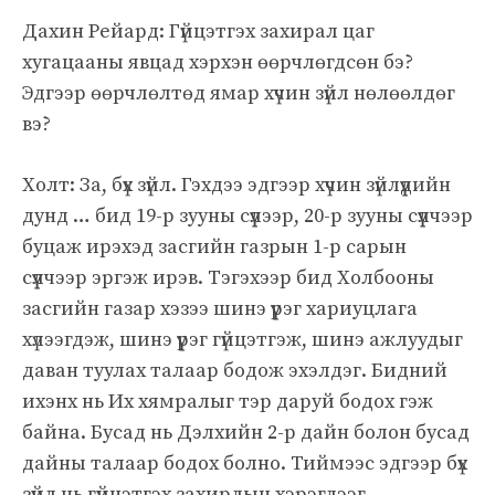
Дахин Рейард: Гүйцэтгэх захирал цаг
хугацааны явцад хэрхэн өөрчлөгдсөн бэ?
Эдгээр өөрчлөлтөд ямар хүчин зүйл нөлөөлдөг
вэ?
Холт: За, бүх зүйл. Гэхдээ эдгээр хүчин зүйлүүдийн
дунд … бид 19-р зууны сүүлээр, 20-р зууны сүүлчээр
буцаж ирэхэд засгийн газрын 1-р сарын
сүүлчээр эргэж ирэв. Тэгэхээр бид Холбооны
засгийн газар хэзээ шинэ үүрэг хариуцлага
хүлээгдэж, шинэ үүрэг гүйцэтгэж, шинэ ажлуудыг
даван туулах талаар бодож эхэлдэг. Бидний
ихэнх нь Их хямралыг тэр даруй бодох гэж
байна. Бусад нь Дэлхийн 2-р дайн болон бусад
дайны талаар бодох болно. Тиймээс эдгээр бүх
зүйл нь гүйцэтгэх захирлын хэрэглээг