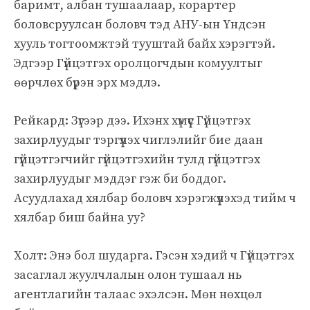
баримт, албан тушаалаар, корартер
боловсруулсан боловч тэд АНУ-ын Үндсэн
хууль тогтоомжтэй тууштай байх хэрэгтэй.
Эдгээр Гүйцэтгэх оролцогчдын комуултыг
өөрчлөх бүрэн эрх мэдлэ.
Рейкард: Зүгээр дээ. Ихэнх хүмүүс Гүйцэтгэх
захирлуудыг тэргүүлэх чиглэлийг бие даан
гүйцэтгэгчийг гүйцэтгэхийн тулд гүйцэтгэх
захирлуудыг мэддэг гэж би боддог.
Асуудлахад хялбар боловч хэрэгжүүлэхэд тийм ч
хялбар биш байна уу?
Холт: Энэ бол шударга. Гэсэн хэдий ч Гүйцэтгэх
засаглал жуулчлалын олон тушаал нь
агентлагийн талаас эхэлсэн. Мөн нөхцөл