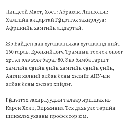
Линдсей Маст, Хост: Абрахам Линкольн:
Хамгийн алдартай Гүйцэтгэх захирлууд:
Африкийн хамгийн алдартай.
Жо Байден дан хугацааныхаа хугацаанд нийт
160 гарав. Ерөнхийлөгч Трампын тоолол өнөөг
хүртэл
энэ жил
бараг 80. Энэ бямба гаригт
хамгийн сүүлийн үеийн хамгийн сүүлийн үеийн,
Англи хэлний албан ёсны хэлийг АНУ-ын
албан ёсны хэлээр хийдэг.
Гүйцэтгэх захирлуудын талаар ярилцах нь
Карен Холт, Виржиниа Тех дахь улс төрийн
шинжлэх ухааны профессор юм.