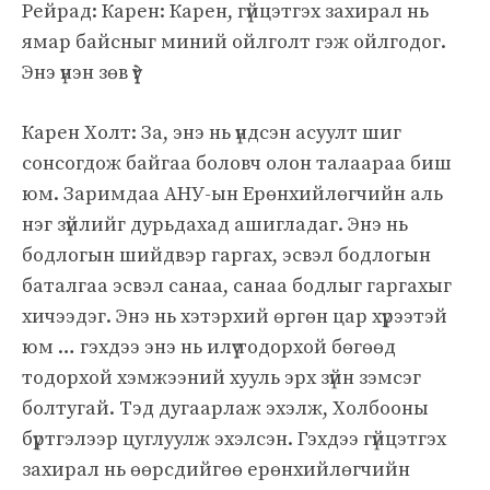
Рейрад: Карен: Карен, гүйцэтгэх захирал нь
ямар байсныг миний ойлголт гэж ойлгодог.
Энэ үнэн зөв үү?
Карен Холт: За, энэ нь үндсэн асуулт шиг
сонсогдож байгаа боловч олон талаараа биш
юм. Заримдаа АНУ-ын Ерөнхийлөгчийн аль
нэг зүйлийг дурьдахад ашигладаг. Энэ нь
бодлогын шийдвэр гаргах, эсвэл бодлогын
баталгаа эсвэл санаа, санаа бодлыг гаргахыг
хичээдэг. Энэ нь хэтэрхий өргөн цар хүрээтэй
юм … гэхдээ энэ нь илүү тодорхой бөгөөд
тодорхой хэмжээний хууль эрх зүйн зэмсэг
болтугай. Тэд дугаарлаж эхэлж, Холбооны
бүртгэлээр цуглуулж эхэлсэн. Гэхдээ гүйцэтгэх
захирал нь өөрсдийгөө ерөнхийлөгчийн