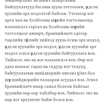
зөвшөөрлийг нь шинэ захиргааны
байгууллагууд басаны хууль тогтоомж, үндсэн
хуулийн эрх мэдэлтэй байсан. Тэгэхээр нэг
арга зам нь Холбооны шүүхийн тогтолцоонд
нэхэмжлэл гаргах нь Холбооны шүүхийн
тогтолцоог авчирч, Ерөнхийлөгч эдгээр
төрлийн зүйлийг хийхэд хууль ёсны эрх мэдэл,
үндсэн хуулийн эрх мэдэл, үндсэн хуулийн эрх
мэдэл эсвэл үндсэн хуулийн байгууллага юм.
Тиймээс энэ нь нэг нэхэмжлэл юм. Өөр нэг
удаа намаас гарах нь гадуур нэг талууд,
байгууллагын шийдвэрийг ингэнэ үү. Энэ бол
шүүх шийдвэрийн талаархи асуудал юм. Эсвэл
Ерөнхийлөгч ямар санал болгож байгааг
хуулийн өөр өөр тайлбар юм. Тиймээс энэ нь
өөр нэг аргумент байж болох юм.