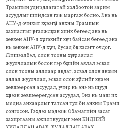
Трампын удирдлагатай холбоотой зарим
асуудлыг шийдсэн гэж маргаж болно. Энэ нь
АНУ-д очихыг хүсээгүй анхны Трампын
захиалгыг үргэлжлүүлэн хийх бөгөөд энэ нь
зөвхөн АНУ-д хүргэхийг хүсч байсан бөгөөд энэ
нь зөвхөн АНУ-д хүрч, бусад бүх хэсэгт очдог.
Жишээлбэл, олон тооны хүмүүс аялал
жуулчлалын болон гэр бүлийн аялал эсвэл
олон тооны аяллаар явдаг, эсвэл олон янзын
аялал жуулчлал, эсвэл олон зүйлийг хүлээн
зөвшөөрсөн асуудал, учир нь энэ нь шууд
хүлээн зөвшөөрөгдсөн асуудал, Энэ нь маш их
медиа анхаарлыг татсан тул би анхны Трамп
сонгосон. Гэхдээ мэдээж Обамагийн засаг
захиргааны ажилтнуудыг мөн БИДНИЙ
ХУДАЛДАН АВАХ, ХУДАЛДАН АВАХ,