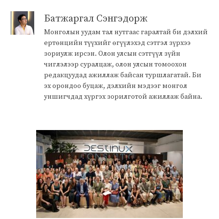
Батжаргал Сэнгэдорж
Монголын уудам тал нутгаас гаралтай би дэлхий
ертөнцийн түүхийг өгүүлэхэд сэтгэл зүрхээ
зориулж ирсэн. Олон улсын сэтгүүл зүйн
чиглэлээр суралцаж, олон улсын томоохон
редакцуудад ажиллаж байсан туршлагатай. Би
эх орондоо буцаж, дэлхийн мэдээг монгол
уншигчдад хүргэх зорилготой ажиллаж байна.