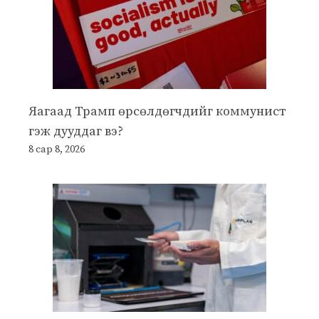
Яагаад Трамп өрсөлдөгчдийг коммунист
гэж дууддаг вэ?
8 сар 8, 2026