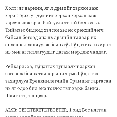
Холт: яг нарийн, яг л дүрмийг хэрхэн яаж
хэрэгжүүлэх, уг дүрмийг хэрхэн хэрхэн яаж
хэрхэн яаж эрэн байгуулалттай болгох вэ.
Тиймээс бидэнд хэлсэн хэдэн ерөнхийлөгч
байсан бөгөөд энэ нь дүрмийн талаар их
анхаарал хандуулж болохгүй. Гүйцэтгэх захирал
нь мөн агентлагуудыг дагаж мөрдөж чаддаг.
Рейкард: За, Гүйцэтгэх тушаалыг хэрхэн
зогсоож болох талаар ярилцъя. Гүйцэтгэх
захирлууд Ерөнхийлөгчийн Трампыг гаргасан
нь яг одоо бид энэ тоглолтыг харж байна.
Шалгалт, тэнцвэр.
ALSR: TEDETERETETETETER, 1 онд Бос нягтан