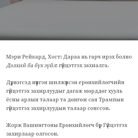
Мэри Рейкард, Хост: Дараа нь гарч ирэх болно
Дэлхий ба бүх зүйл
: гүйцэтгэх захиалга.
Дүрвэгсэд нүүлгэн шилжүүлсэн ерөнхийлөгчийн
гүйцэтгэх захирлуудыг дагаж мөрддөг хууль
ёсны арлын талаар та дөнгөж сая Трампын
гүйцэтгэх захирлуудын талаар сонссон.
Жорж Вашингтоны Ерөнхийлөгч бүр Гүйцэтгэх
захирлаар олгосон.