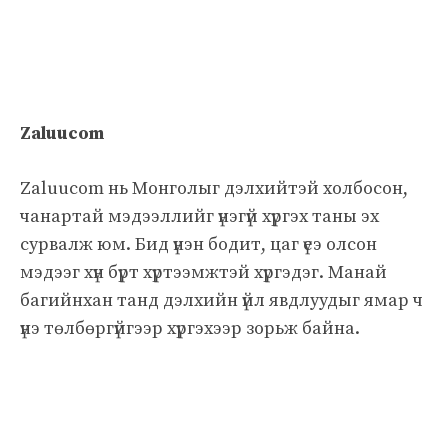
Zaluucom
Zaluucom нь Монголыг дэлхийтэй холбосон,
чанартай мэдээллийг үнэгүй хүргэх таны эх
сурвалж юм. Бид үнэн бодит, цаг үеэ олсон
мэдээг хүн бүрт хүртээмжтэй хүргэдэг. Манай
багийнхан танд дэлхийн үйл явдлуудыг ямар ч
үнэ төлбөргүйгээр хүргэхээр зорьж байна.