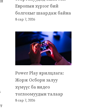
аш
Европын хүрээг бий
болгохыг шаардаж байна
8 сар 7, 2026
Power Play ярилцлага:
Жорж Осборн залуу
хүмүүс ба видео
в
тоглоомуудын талаар
8 сар 7, 2026
гт