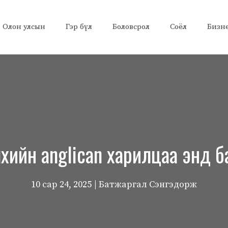
Олон улсын
Гэр бүл
Боловсрол
Соёл
Бизн
хийн anglican харилцаа энд б
10 сар 24, 2025
| Батжаргал Сэнгэдорж