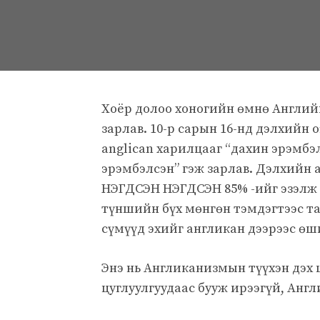
Хоёр долоо хоногийн өмнө Англи
зарлав. 10-р сарын 16-нд дэлхийн o
anglican харилцааг “дахин эрэмбэ
эрэмбэлсэн” гэж зарлав. Дэлхийн
НЭГДСЭН НЭГДСЭН 85% -ийг эзэлж 
түншийн бүх мөнгөн тэмдэгтээс та
сүмүүд эхийг англикан дээрээс өши
Энэ нь Англиканизмын түүхэн дэх
цуглуулгуудаас бууж ирээгүй, Анг