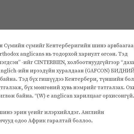
йн Сүмийн сүмийг Кентерберигийн шинэ арвбаага
rthodox anglicans нь тодорхой хариулт өгсөн. Тэд
лэгдсэн” -ийг CINTERBIEN, холбоотнуудгүйгээр “дах
 anglich-ийн ирээдүйн хуралдаан (GAFCON) БИДНИ
байна. Тэд бүх гишүүдээ Кентербери, түншийн бо
тгалзаж, бүх мөнгөний хувь нэмрийг татгалзах. Ох
глөж байна. “(W) e anglican харилцааг орхисонгүй
 шинэ эрин үеийг илэрхийлдэг. Английн
личууд одоо Африк гаралтай боллоо.