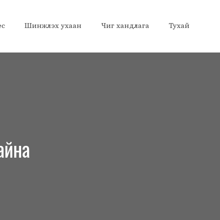
ес
Шинжлэх ухаан
Чиг хандлага
Тухай
айна