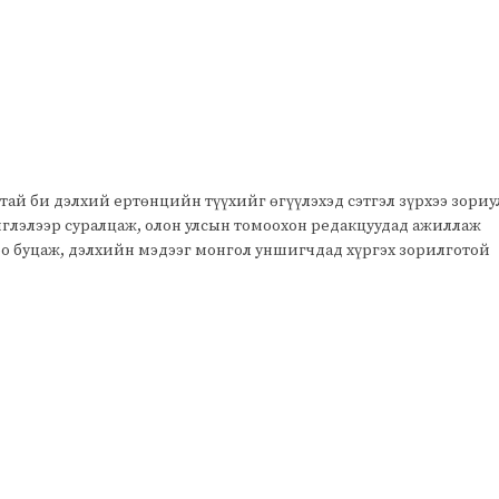
тай би дэлхий ертөнцийн түүхийг өгүүлэхэд сэтгэл зүрхээ зори
чиглэлээр суралцаж, олон улсын томоохон редакцуудад ажиллаж
оо буцаж, дэлхийн мэдээг монгол уншигчдад хүргэх зорилготой