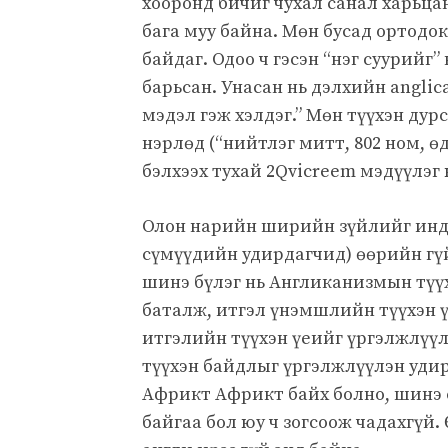
хооронд бичиг чухал санал харьц
бага муу байна. Мөн бусад ортодок
байдаг. Одоо ч гэсэн “нэг суурийг” 
барьсан. Унасан нь дэлхийн anglic
мэдэл гэж хэлдэг.” Мөн түүхэн ду
нэрлөд (“нийтлэг митт, 802 ном, ө
бэлхээх тухай 2Qvicreem мэдүүлэг
Олон нарийн ширийн зүйлийг инд
сүмүүдийн удирдагчид) өөрийн гүй
шинэ бүлэг нь Англиканизмын түүх
баталж, итгэл үнэмшлийн түүхэн 
итгэлийн түүхэн үеийг үргэлжлүүл
түүхэн байдлыг үргэлжлүүлэн уди
Африкт Африкт байх болно, шинэ с
байгаа бол юу ч зогсоож чадахгүй