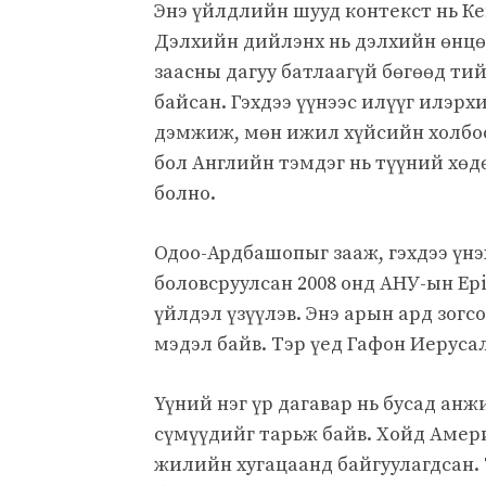
Энэ үйлдлийн шууд контекст нь К
Дэлхийн дийлэнх нь дэлхийн өнцө
заасны дагуу батлаагүй бөгөөд т
байсан. Гэхдээ үүнээс илүүг илэрх
дэмжиж, мөн ижил хүйсийн холбо
бол Английн тэмдэг нь түүний хөд
болно.
Одоо-Ардбашопыг зааж, гэхдээ үнэ
боловсруулсан 2008 онд АНУ-ын Ep
үйлдэл үзүүлэв. Энэ арын ард зогс
мэдэл байв. Тэр үед Гафон Иеруса
Үүний нэг үр дагавар нь бусад ан
сүмүүдийг тарьж байв. Хойд Амери
жилийн хугацаанд байгуулагдсан. 