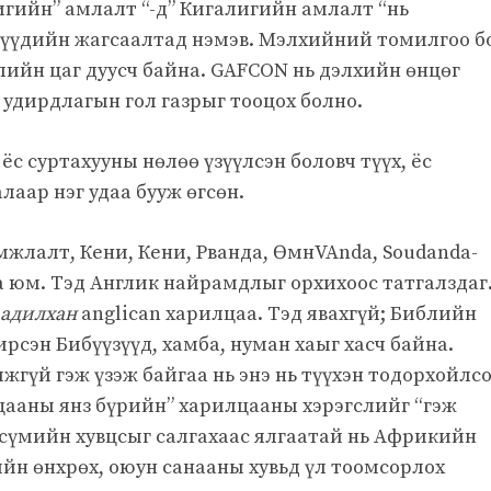
игийн” амлалт “-д” Кигалигийн амлалт “нь
үмүүдийн жагсаалтад нэмэв. Мэлхийний томилгоо б
глийн цаг дуусч байна. GAFCON нь дэлхийн өнцөг
 удирдлагын гол газрыг тооцох болно.
, ёс суртахууны нөлөө үзүүлсэн боловч түүх, ёс
лаар нэг удаа бууж өгсөн.
мжлалт, Кени, Кени, Рванда, ӨмнVAnda, Soudanda-
 юм. Тэд Англик найрамдлыг орхихоос татгалздаг
адилхан
anglican харилцаа. Тэд явахгүй; Библийн
рсэн Бибүүзүүд, хамба, нуман хаыг хасч байна.
гүй гэж үзэж байгаа нь энэ нь түүхэн тодорхойлс
цааны янз бүрийн” харилцааны хэрэгслийг “гэж
 сүмийн хувцсыг салгахаас ялгаатай нь Африкийн
йн өнхрөх, оюун санааны хувьд үл тоомсорлох