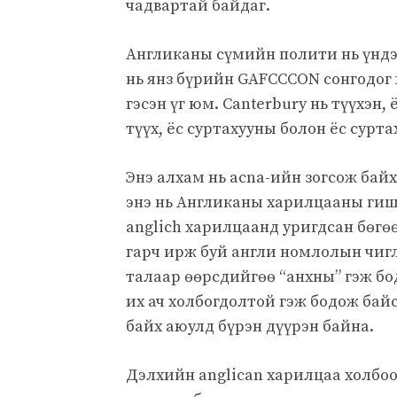
чадвартай байдаг.
Англиканы сүмийн полити нь үндэс
нь янз бүрийн GAFCCCON сонгодог
гэсэн үг юм. Canterbury нь түүхэн,
түүх, ёс суртахууны болон ёс сурта
Энэ алхам нь acna-ийн зогсож бай
энэ нь Англиканы харилцааны гишү
anglich харилцаанд уригдсан бөгө
гарч ирж буй англи номлолын чигл
талаар өөрсдийгөө “анхны” гэж бо
их ач холбогдолтой гэж бодож бай
байх аюулд бүрэн дүүрэн байна.
Дэлхийн anglican харилцаа холбо