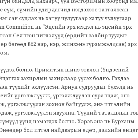
ангүй байдалд анхаарч, үүн Вэсторимын хооронд м
с сүм, сүмийн удирдагчид нэгдэхээс татгалзсан
нэг сан судлах нь хатуу чулуугаар хатуу чулуугаар
an Commifion нь “Эцсийн эрх мэдэл нь эцсийн эрх
рсгсан Селлгон чиглэлүүд (ердийн залбирлуудыг
дөр бөгөөд 862 нэр, нэр, жинхэнэ гүрэмжэлдсэн) эрх
 юм.
үүдэх болно. Приматын шинэ зөвлөл (Үндэсний
цэтгэх захирлын захирлаар үүсэх болно. Гэхдээ
эн түүхийг эхлүүлсэн. Ариун судруудыг бүхэлд нь
үеийг үргэлжлүүлж, үргэлжлүүлэн суралцаж, энэ
ж, үргэлжлүүлэн зохион байгуулж, энэ итгэлийн
рдаж, үргэлжлүүлэн явуулна. Түүний таталцлын тө
үмүүд үүнд нэмэгдэх болно. Хэрэв энэ нь Бурханы
. Өнөөдөр бол итгэл найдварын өдөр, дэлхийн өнцө