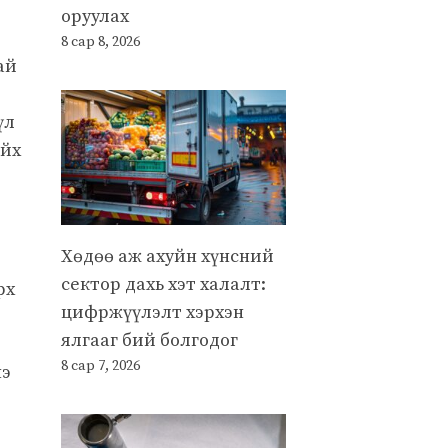
оруулах
д
8 сар 8, 2026
ай
үл
ийх
Хөдөө аж ахуйн хүнсний
сектор дахь хэт халалт:
рх
цифржүүлэлт хэрхэн
ялгааг бий болгодог
8 сар 7, 2026
нэ