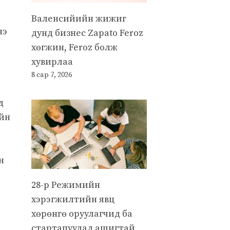
Валенсийийн жижиг
нэ
дунд бизнес Zapato Feroz
хөгжин, Feroz болж
хувирлаа
8 сар 7, 2026
д
ийн
н
28-р Режимийн
хэрэгжилтийн явц
хөрөнгө оруулагчид ба
стартапуудад ашигтай