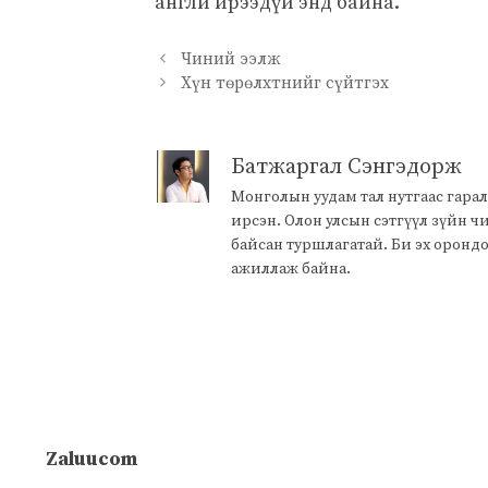
англи ирээдүй энд байна.
Чиний ээлж
Хүн төрөлхтнийг сүйтгэх
Батжаргал Сэнгэдорж
Монголын уудам тал нутгаас гарал
ирсэн. Олон улсын сэтгүүл зүйн 
байсан туршлагатай. Би эх оронд
ажиллаж байна.
Zaluucom