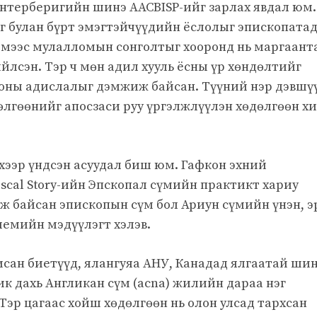
ентерберигийн шинэ AACBISP-ийг зарлах явдал юм.
г булан бүрт эмэгтэйчүүдийн ёслолыг эпископата
иймээс мулалломын сонголтыг хооронд нь маргаант
ийлсэн. Тэр ч мөн адил хууль ёсны үр хөндөлтийг
оны адислалыг дэмжиж байсан. Түүний нэр дэвшү
өлгөөнийг апосзаси руу үргэлжлүүлэн хөдөлгөөн х
хээр үндсэн асуудал биш юм. Гафкон эхний
iscal Story-ийн Эпскопал сүмийн практикт хариу
ож байсан эпископын сүм бол Ариун сүмийн үнэн, э
лемийн мэдүүлэгт хэлэв.
жисан биетүүд, ялангуяа АНУ, Канадад ялгаатай ши
к дахь Англикан сүм (acna) жилийн дараа нэг
Тэр цагаас хойш хөдөлгөөн нь олон улсад тархсан