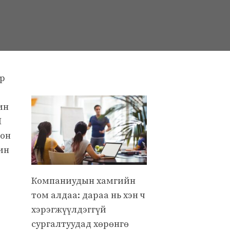
ар
ин
Й
лон
ин
.
Компаниудын хамгийн
том алдаа: дараа нь хэн ч
хэрэгжүүлдэггүй
сургалтуудад хөрөнгө