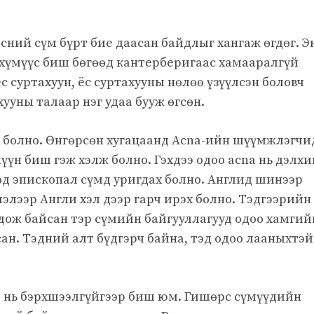
ний сүм бүрт бие даасан байдлыг хангаж өгдөг. Э
 хүмүүс биш бөгөөд кантерберигаас хамааралгүй
 ёс суртахуун, ёс суртахууны нөлөө үзүүлсэн боловч
хууны талаар нэг удаа бууж өгсөн.
х болно. Өнгөрсөн хугацаанд Acna-ийн шүүмжлэгчи
үн биш гэж хэлж болно. Гэхдээ одоо acna нь дэлх
өд эпископал сүмд уригдах болно. Англид шинээр
элээр Англи хэл дээр гарч ирэх болно. Тэдгээрийн
дож байсан тэр сүмийн байгууллагууд одоо хамгий
сан. Тэдний алт бүдгэрч байна, тэд одоо лааныхтэй
о нь бэрхшээлгүйгээр биш юм. Гишөрс сүмүүдийн