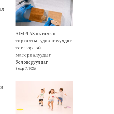
ол
AIMPLAS нь галын
тархалтыг удаашруулдаг
тогтвортой
материалуудыг
боловсруулдаг
.
8 сар 7, 2026
он