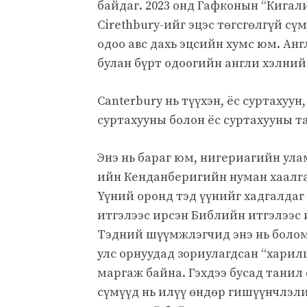
байдаг. 2023 онд Гафконын “Кигал
Cirethbury-ийг эцэс төгсгөлгүй с
одоо авс дахь эцсийн хумс юм. Ан
булан бүрт одоогийн англи хэлний
Canterbury нь түүхэн, ёс суртахуун
суртахууны болон ёс суртахууны та
Энэ нь бараг юм, нигериагийн ула
ийн Кенданберигийн нуман хаалга
Үүний оронд тэд үүнийг хадгалдаг
итгэлээс ирсэн Библийн итгэлээс и
Тэдний шүүмжлэгчид энэ нь боломж
улс орнуудад зориулагдсан “харил
маргаж байна. Гэхдээ бусад танил
сүмүүд нь илүү өндөр гишүүнчлэли