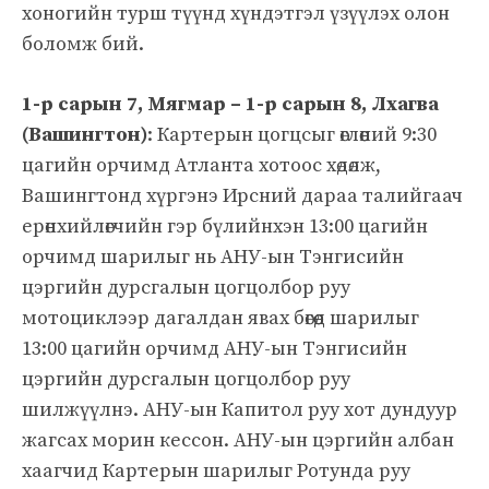
хоногийн турш түүнд хүндэтгэл үзүүлэх олон
боломж бий.
1-р сарын 7, Мягмар – 1-р сарын 8, Лхагва
(Вашингтон)
: Картерын цогцсыг өглөөний 9:30
цагийн орчимд Атланта хотоос хөдөлж,
Вашингтонд хүргэнэ Ирсний дараа талийгаач
ерөнхийлөгчийн гэр бүлийнхэн 13:00 цагийн
орчимд шарилыг нь АНУ-ын Тэнгисийн
цэргийн дурсгалын цогцолбор руу
мотоциклээр дагалдан явах бөгөөд шарилыг
13:00 цагийн орчимд АНУ-ын Тэнгисийн
цэргийн дурсгалын цогцолбор руу
шилжүүлнэ. АНУ-ын Капитол руу хот дундуур
жагсах морин кессон. АНУ-ын цэргийн албан
хаагчид Картерын шарилыг Ротунда руу