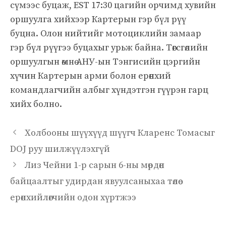
сүмээс буцаж, EST 17:30 цагийн орчимд хувийн
оршуулга хийхээр Картерын гэр бүл рүү
буцна. Олон нийтийг мотоциклийн замаар
гэр бүл рүүгээ буцахыг урьж байна. Төгсгөлийн
оршуулгын өмнө АНУ-ын Тэнгисийн цэргийн
хүчин Картерын арми болон ерөнхий
командлагчийн албыг хүндэтгэн гүүрэн гарц
хийх болно.
Холбооны шүүхүүд шүүгч Кларенс Томасыг
DOJ руу шилжүүлэхгүй
Лиз Чейни 1-р сарын 6-ны мөрдөн
байцаалтыг удирдан явуулсаныхаа төлөө
ерөнхийлөгчийн одон хүртжээ