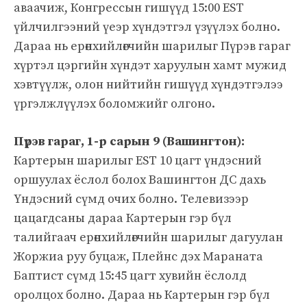
аваачиж, Конгрессын гишүүд 15:00 EST
үйлчилгээний үеэр хүндэтгэл үзүүлэх болно.
Дараа нь ерөнхийлөгчийн шарилыг Пүрэв гараг
хүртэл цэргийн хүндэт харуулын хамт мужид
хэвтүүлж, олон нийтийн гишүүд хүндэтгэлээ
үргэлжлүүлэх боломжийг олгоно.
Пүрэв гараг, 1-р сарын 9 (Вашингтон):
Картерын шарилыг EST 10 цагт үндэсний
оршуулах ёслол болох Вашингтон ДС дахь
Үндэсний сүмд очих болно. Телевизээр
цацагдсаны дараа Картерын гэр бүл
талийгаач ерөнхийлөгчийн шарилыг дагуулан
Жоржиа руу буцаж, Плейнс дэх Мараната
Баптист сүмд 15:45 цагт хувийн ёслолд
оролцох болно. Дараа нь Картерын гэр бүл