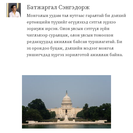
Батжаргал Сэнгэдорж
Монголын уудам тал нутгаас гаралтай би дэлхий
ертөнцийн түүхийг өгүүлэхэд сэтгэл зүрхээ
зориулж ирсэн. Олон улсын сэтгүүл зүйн
чиглэлээр суралцаж, олон улсын томоохон
редакцуудад ажиллаж байсан туршлагатай. Би
эх орондоо буцаж, дэлхийн мэдээг монгол
уншигчдад хүргэх зорилготой ажиллаж байна.