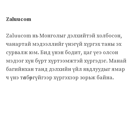
Zaluucom
Zaluucom нь Монголыг дэлхийтэй холбосон,
чанартай мэдээллийг үнэгүй хүргэх таны эх
сурвалж юм. Бид үнэн бодит, цаг үеэ олсон
мэдээг хүн бүрт хүртээмжтэй хүргэдэг. Манай
багийнхан танд дэлхийн үйл явдлуудыг ямар
ч үнэ төлбөргүйгээр хүргэхээр зорьж байна.