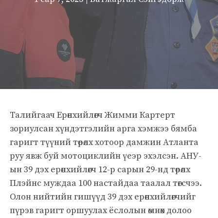
Талийгаач Ерөнхийлөгч Жимми Картерт
зориулсан хүндэтгэлийн арга хэмжээ бямба
гаригт түүний төрөлх хотоор дамжин Атланта
руу явж буй мотоциклийн үеэр эхэлсэн. АНУ-
ын 39 дэх ерөнхийлөгч 12-р сарын 29-нд төрөлх
Плэйнс муждаа 100 настайдаа таалал төгсчээ.
Олон нийтийн гишүүд 39 дэх ерөнхийлөгчийг
пүрэв гаригт оршуулах ёслолын өмнөх долоо