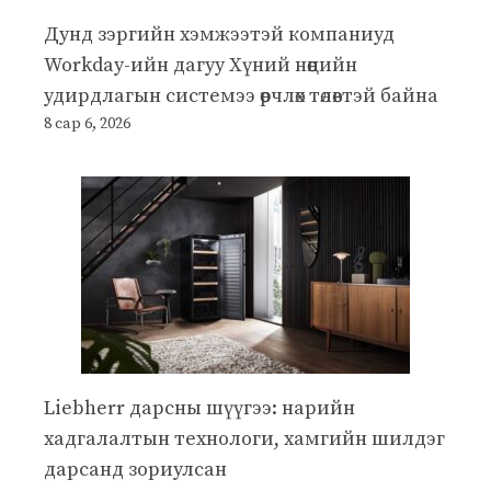
Дунд зэргийн хэмжээтэй компаниуд
Workday-ийн дагуу Хүний нөөцийн
удирдлагын системээ өөрчлөх төлөвтэй байна
8 сар 6, 2026
Liebherr дарсны шүүгээ: нарийн
хадгалалтын технологи, хамгийн шилдэг
дарсанд зориулсан