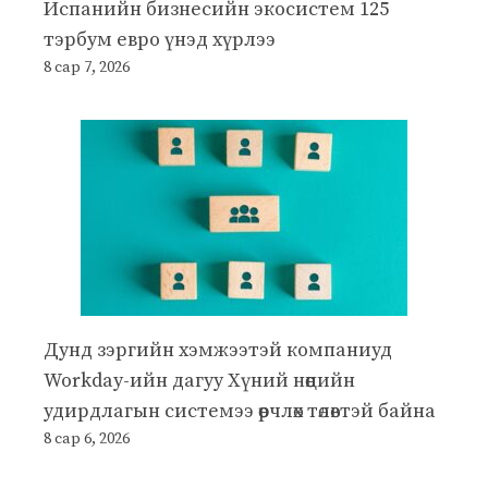
Испанийн бизнесийн экосистем 125
тэрбум евро үнэд хүрлээ
8 сар 7, 2026
Дунд зэргийн хэмжээтэй компаниуд
Workday-ийн дагуу Хүний нөөцийн
удирдлагын системээ өөрчлөх төлөвтэй байна
8 сар 6, 2026