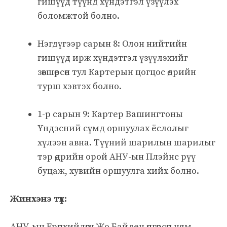
гишүүд түүнд хүндэтгэл үзүүлэх
боломжтой болно.
Нэгдүгээр сарын 8: Олон нийтийн
гишүүд ирж хүндэтгэл үзүүлэхийг
зөвшөөрсөн тул Картерын цогцос өдрийн
турш хэвтэх болно.
1-р сарын 9: Картер Вашингтоны
Үндэсний сүмд оршуулах ёслолыг
хүлээн авна. Түүний шарилын шарилыг
тэр өдрийн орой АНУ-ын Плэйнс рүү
буцаж, хувийн оршуулга хийх болно.
Жинхэнэ түүх:
АНУ-ын Ерөнхийлөгч Жо Байден өнгөрсөн ням