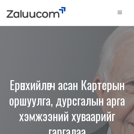
Skip
to
Menu
content
Ерөнхийлөгч асан Картерын
оршуулга, дурсгалын арга
хэмжээний хуваарийг
гаргалаа