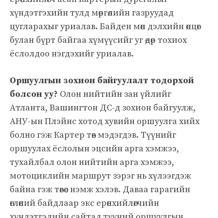
хүндэтгэхийн тулд мөргөлийн газруудад
цугларахыг уриалав. Байден мөн дэлхийн өнцөг
булан бүрт байгаа хүмүүсийг уг өдөр тохиох
ёслолдоо нэгдэхийг уриалав.
Оршуулгын зохион байгуулалт тодорхой
болсон уу?
Олон нийтийн зан үйлийг
Атланта, Вашингтон ДС-д зохион байгуулж,
АНУ-ын Плэйнс хотод хувийн оршуулга хийх
болно гэж Картер төв мэдэгдэв. Түүнийг
оршуулах ёслолын эцсийн арга хэмжээ,
тухайлбал олон нийтийн арга хэмжээ,
мотоциклийн маршрут зэрэг нь хүлээгдэж
байна гэж төвөөс нэмж хэлэв. Даваа гарагийн
өглөөний байдлаар экс ерөнхийлөгчийн
хүндэтгэлийн сайтад түүний оршуулгын