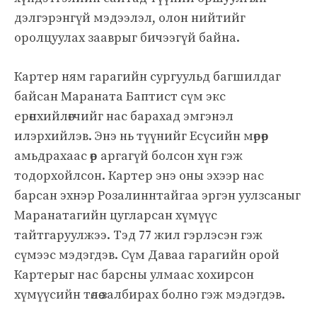
дэлгэрэнгүй мэдээлэл, олон нийтийг
оролцуулах зааврыг бичээгүй байна.
Картер ням гарагийн сургуульд багшилдаг
байсан Мараната Баптист сүм экс
ерөнхийлөгчийг нас барахад эмгэнэл
илэрхийлэв. Энэ нь түүнийг Есүсийн мөрөөр
амьдрахаас өөр аргагүй болсон хүн гэж
тодорхойлсон. Картер энэ оны эхээр нас
барсан эхнэр Розалиннтайгаа эргэн уулзсаныг
Маранатагийн цугларсан хүмүүс
тайтгаруулжээ. Тэд 77 жил гэрлэсэн гэж
сүмээс мэдэгдэв. Сүм Даваа гарагийн орой
Картерыг нас барсны улмаас хохирсон
хүмүүсийн төлөө залбирах болно гэж мэдэгдэв.