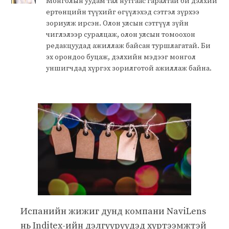
Монголын уудам тал нутгаас гаралтай би дэлхий
ертөнцийн түүхийг өгүүлэхэд сэтгэл зүрхээ
зориулж ирсэн. Олон улсын сэтгүүл зүйн
чиглэлээр суралцаж, олон улсын томоохон
редакцуудад ажиллаж байсан туршлагатай. Би
эх орондоо буцаж, дэлхийн мэдээг монгол
уншигчдад хүргэх зорилготой ажиллаж байна.
Испанийн жижиг дунд компани NaviLens
нь Inditex-ийн дэлгүүрүүдэд хүртээмжтэй