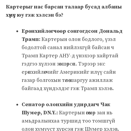
Картерыг нас барсан талаар бусад албаны
хүмүүс юу гэж хэлсэн бэ?
Ерөнхийлөгчөөр сонгогдсон Дональд
Трамп:
Картерын олон бодлого, үзэл
бодолтой санал нийлэхгүй байсан ч
Трамп Картер АНУ-д үнэхээр хайртай
гэдгээ хүлээн зөвшөөрсөн. Тэрээр экс
ерөнхийлөгчийг Америкийг илүү сайн
газар болгохын төлөө шаргуу ажиллаж
байгаад хүндэлдэг гэж Трамп хэлэв.
Сенатор олонхийн удирдагч Чак
Шумер, DN.Y.:
Картерын өгөөмөр зан нь
амьдралынхаа туршид тоо томшгүй
олон хүмүүст хүрсэн гэж Шумер хэлэв.