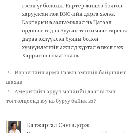
гэсэн үг болохыг Картер жишээ болгон
харуулсан гэж DNC-ийн дарга хэлэв.
Картерын өв залгамжлал нь Цагаан
ордноос гадна Зууван танхимаас гарсны
дараа эхлүүлсэн буяны болон
хүмүүнлэгийн ажилд хүртэл өргөжсөн гэж
Харрисон нэмж хэлэв.
Израилийн арми Газын эмчийн байршлыг
шахав
Америкийн эрүүл мэндийн даатгалын
тогтолцоонд юу нь буруу байна вэ?
Батжаргал Сэнгэдорж