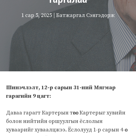
1 сар 5, 2025
| Батжаргал Сэнгэдорж
Шинэчлэлт, 12-р сарын 31-ний Мягмар
гарагийн 9 цагт:
Даваа гарагт Картерын төвөөс Картерыг хувийн
болон нийтийн оршуулгын ёслолын
хуваарийг хуваалцжээ. Ёслолууд 1-р сарын 4-өөс