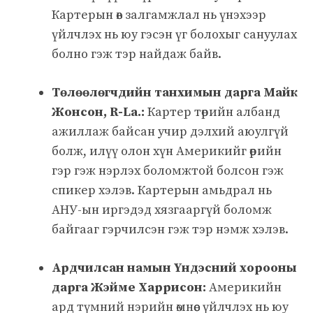
Картерын өв залгамжлал нь үнэхээр
үйлчлэх нь юу гэсэн үг болохыг сануулах
болно гэж тэр найдаж байв.
Төлөөлөгчдийн танхимын дарга Майк
Жонсон, R-La.:
Картер төрийн албанд
ажиллаж байсан учир дэлхий аюулгүй
болж, илүү олон хүн Америкийг өөрийн
гэр гэж нэрлэх боломжтой болсон гэж
спикер хэлэв. Картерын амьдрал нь
АНУ-ын иргэдэд хязгааргүй боломж
байгааг гэрчилсэн гэж тэр нэмж хэлэв.
Ардчилсан намын Үндэсний хорооны
дарга Жэйме Харрисон:
Америкийн
ард түмний нэрийн өмнөөс үйлчлэх нь юу