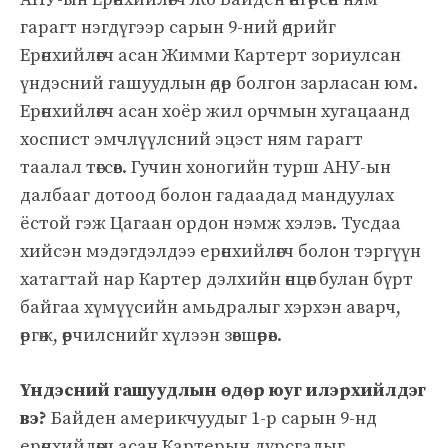
гарагт нэгдүгээр сарын 9-ний өдрийг
Ерөнхийлөгч асан Жимми Картерт зориулсан
үндэсний гашуудлын өдөр болгон зарласан юм.
Ерөнхийлөгч асан хоёр жил орчмын хугацаанд
хоспист эмчлүүлсний эцэст ням гарагт
таалал төгсөв. Гучин хоногийн турш АНУ-ын
далбааг дотоод болон гадаадад мандуулах
ёстой гэж Цагаан ордон нэмж хэлэв. Тусдаа
хийсэн мэдэгдэлдээ ерөнхийлөгч болон тэргүүн
хатагтай нар Картер дэлхийн өнцөг булан бүрт
байгаа хүмүүсийн амьдралыг хэрхэн аварч,
өргөж, өөрчилснийг хүлээн зөвшөөрөв.
Үндэсний гашуудлын өдөр юуг илэрхийлдэг
вэ?
Байден америкчуудыг 1-р сарын 9-нд
ерөнхийлөгч асан Картерын дурсгалыг