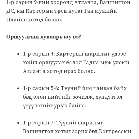
1-р сарын 9-ний хооронд Атланта, Вашингтон
ДС, мөн Картерын төрсөн нутаг Гаа мужийн
Плайнс хотод болно.
Оршуулгын хуваарь юу вэ?
1-р сарын 4: Картерын шарилыг үдээс
хойш оршуулах ёслол Гадна муж улсын
Атланта хотод ирэх болно.
1-р сарын 5-6: Түүний бие тайван байх
бөгөөд олон нийтийг зочилж, хүндэтгэл
үзүүлэхийг урьж байна.
1-р сарын 7: Түүний шарилыг
Вашингтон хотыг зорих бөгөөд Конгрессын