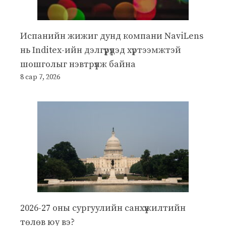
Испанийн жижиг дунд компани NaviLens
нь Inditex-ийн дэлгүүрүүдэд хүртээмжтэй
шошголыг нэвтрүүлж байна
8 сар 7, 2026
2026-27 оны сургуулийн санхүүжилтийн
төлөв юу вэ?