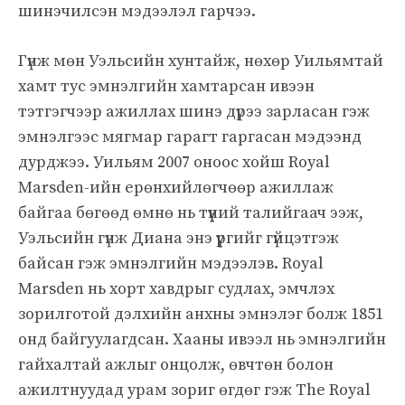
шинэчилсэн мэдээлэл гарчээ.
Гүнж мөн Уэльсийн хунтайж, нөхөр Уильямтай
хамт тус эмнэлгийн хамтарсан ивээн
тэтгэгчээр ажиллах шинэ дүрээ зарласан гэж
эмнэлгээс мягмар гарагт гаргасан мэдээнд
дурджээ. Уильям 2007 оноос хойш Royal
Marsden-ийн ерөнхийлөгчөөр ажиллаж
байгаа бөгөөд өмнө нь түүний талийгаач ээж,
Уэльсийн гүнж Диана энэ үүргийг гүйцэтгэж
байсан гэж эмнэлгийн мэдээлэв. Royal
Marsden нь хорт хавдрыг судлах, эмчлэх
зорилготой дэлхийн анхны эмнэлэг болж 1851
онд байгуулагдсан. Хааны ивээл нь эмнэлгийн
гайхалтай ажлыг онцолж, өвчтөн болон
ажилтнуудад урам зориг өгдөг гэж The Royal