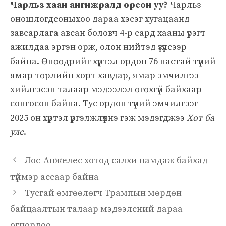
Чарльз хаан ангижралд орсон уу?
Чарльз
оношлогдсоныхоо дараа хэсэг хугацаанд
завсарлага авсан боловч 4-р сард хааны үүрэгт
ажилдаа эргэн орж, олон нийтэд үзүүлсээр
байна. Өнөөдрийг хүртэл ордон 76 настай түүний
ямар төрлийн хорт хавдар, ямар эмчилгээ
хийлгэсэн талаар мэдээлэл өгөхгүй байхаар
сонгосон байна. Тус ордон түүний эмчилгээг
2025 он хүртэл үргэлжлүүлнэ гэж мэдэгджээ
Хот ба
улс
.
Лос-Анжелес хотод салхи намдаж байхад
түймэр ассаар байна
Тусгай өмгөөлөгч Трампын мөрдөн
байцаалтын талаар мэдээлсний дараа
огцорлоо