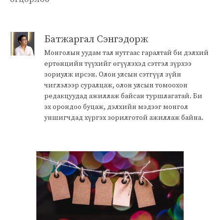
Батжаргал Сэнгэдорж
Монголын уудам тал нутгаас гаралтай би дэлхий
ертөнцийн түүхийг өгүүлэхэд сэтгэл зүрхээ
зориулж ирсэн. Олон улсын сэтгүүл зүйн
чиглэлээр суралцаж, олон улсын томоохон
редакцуудад ажиллаж байсан туршлагатай. Би
эх орондоо буцаж, дэлхийн мэдээг монгол
уншигчдад хүргэх зорилготой ажиллаж байна.