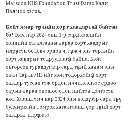
Marsden NHS Foundation Trust Dame Кали
Палмер хэлэв.
Кейт ямар төрлийн хорт хавдартай байсан
бэ?
Эмч нар 2024 оны 1-р сард хэвлийн
хөндийн хагалгааны дараа хорт хавдрыг
илрүүлсэн боловч ордон ч, гүнж ч энэ төрлийн
хорт хавдрыг тодруулаагүй байна. Кэйт
өнгөрсөн гуравдугаар сард түүний хадам эцэг
хаан Чарльз III-ийг мөн тодорхойгүй хорт
хавдар туссан гэж ордон илчилсэнээс ердөө
сарын дараа оношоо олон нийтэд дэлгэсэн
юм. Хааны эмч нар 2024 оны нэгдүгээр сард түрүү
булчирхайн томрох хагалгааны үеэр түүний хорт
хавдрыг илрүүлжээ.