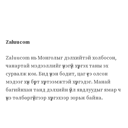
Zaluucom
Zaluucom нь Монголыг дэлхийтэй холбосон,
чанартай мэдээллийг үнэгүй хүргэх таны эх
сурвалж юм. Бид үнэн бодит, цаг үеэ олсон
мэдээг хүн бүрт хүртээмжтэй хүргэдэг. Манай
багийнхан танд дэлхийн үйл явдлуудыг ямар ч
үнэ төлбөргүйгээр хүргэхээр зорьж байна.