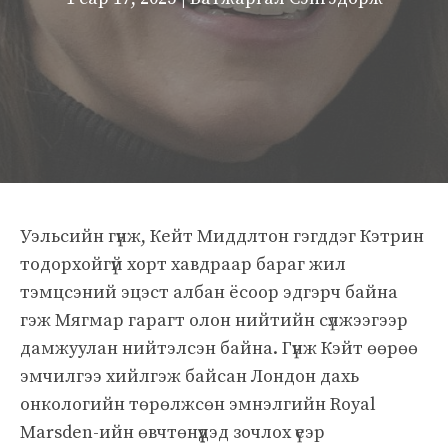
Уэльсийн гүнж, Кейт Миддлтон гэгддэг Кэтрин
тодорхойгүй хорт хавдраар бараг жил
тэмцсэний эцэст албан ёсоор эдгэрч байна
гэж Мягмар гарагт олон нийтийн сүлжээгээр
дамжуулан нийтэлсэн байна. Гүнж Кэйт өөрөө
эмчилгээ хийлгэж байсан Лондон дахь
онкологийн төрөлжсөн эмнэлгийн Royal
Marsden-ийн өвчтөнүүдэд зочлох үеэр