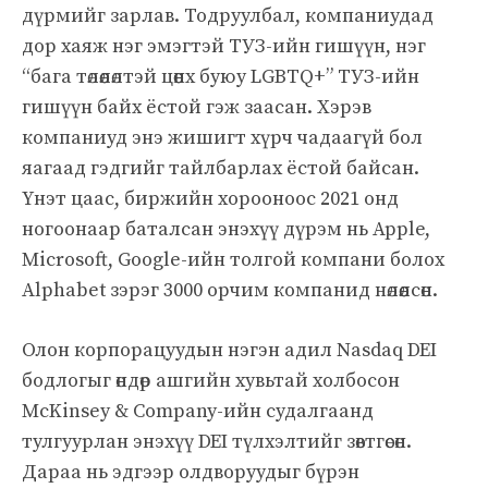
дүрмийг зарлав. Тодруулбал, компаниудад
дор хаяж нэг эмэгтэй ТУЗ-ийн гишүүн, нэг
“бага төлөөлөлтэй цөөнх буюу LGBTQ+” ТУЗ-ийн
гишүүн байх ёстой гэж заасан. Хэрэв
компаниуд энэ жишигт хүрч чадаагүй бол
яагаад гэдгийг тайлбарлах ёстой байсан.
Үнэт цаас, биржийн хорооноос 2021 онд
ногоонаар баталсан энэхүү дүрэм нь Apple,
Microsoft, Google-ийн толгой компани болох
Alphabet зэрэг 3000 орчим компанид нөлөөлсөн.
Олон корпорацуудын нэгэн адил Nasdaq DEI
бодлогыг өндөр ашгийн хувьтай холбосон
McKinsey & Company-ийн судалгаанд
тулгуурлан энэхүү DEI түлхэлтийг зөвтгөсөн.
Дараа нь эдгээр олдворуудыг бүрэн