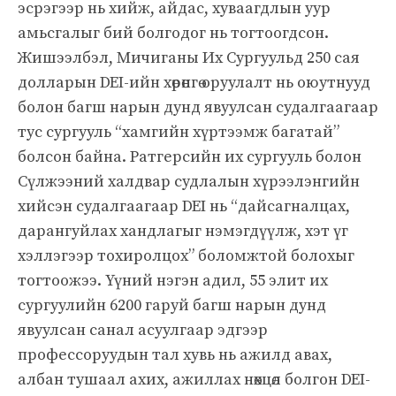
эсрэгээр нь хийж, айдас, хуваагдлын уур
амьсгалыг бий болгодог нь тогтоогдсон.
Жишээлбэл, Мичиганы Их Сургуульд 250 сая
долларын DEI-ийн хөрөнгө оруулалт нь оюутнууд
болон багш нарын дунд явуулсан судалгаагаар
тус сургууль “хамгийн хүртээмж багатай”
болсон байна. Ратгерсийн их сургууль болон
Сүлжээний халдвар судлалын хүрээлэнгийн
хийсэн судалгаагаар DEI нь “дайсагналцах,
дарангуйлах хандлагыг нэмэгдүүлж, хэт үг
хэллэгээр тохиролцох” боломжтой болохыг
тогтоожээ. Үүний нэгэн адил, 55 элит их
сургуулийн 6200 гаруй багш нарын дунд
явуулсан санал асуулгаар эдгээр
профессоруудын тал хувь нь ажилд авах,
албан тушаал ахих, ажиллах нөхцөл болгон DEI-