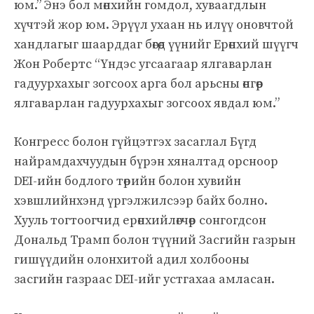
юм.” Энэ бол мөнхийн гомдол, хуваагдлын
хүчтэй жор юм. Эрүүл ухаан нь илүү оновчтой
хандлагыг шаарддаг бөгөөд үүнийг Ерөнхий шүүгч
Жон Робертс “Үндэс угсаагаар ялгаварлан
гадуурхахыг зогсоох арга бол арьсны өнгөөр ​​
ялгаварлан гадуурхахыг зогсоох явдал юм.”
Конгресс болон гүйцэтгэх засаглал Бүгд
найрамдахчуудын бүрэн хяналтад орсноор
DEI-ийн бодлого төрийн болон хувийн
хэвшлийнхэнд үргэлжилсээр байх болно.
Хууль тогтоогчид ерөнхийлөгчөөр сонгогдсон
Дональд Трамп болон түүний Засгийн газрын
гишүүдийн олонхитой адил холбооны
засгийн газраас DEI-ийг устгахаа амласан.