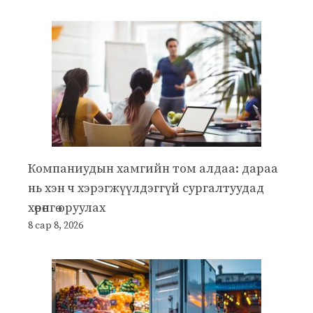
Компаниудын хамгийн том алдаа: дараа
нь хэн ч хэрэгжүүлдэггүй сургалтуудад
хөрөнгө оруулах
8 сар 8, 2026