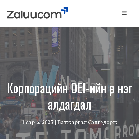
Skip
to
Menu
content
Корпорацийн DEI-ийн өөр нэг
алдагдал
1 сар 6, 2025
| Батжаргал Сэнгэдорж