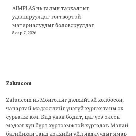
AIMPLAS нь галын тархалтыг
удаашруулдаг тогтвортой
материалуудыг боловсруулдаг
8 сар 7, 2026
Zaluucom
Zaluucom нь Монголыг дэлхийтэй холбосон,
чанартай мэдээллийг үнэгүй хүргэх таны эх
сурвалж юм. Бид үнэн бодит, цаг үеэ олсон
мэдээг хүн бүрт хүртээмжтэй хүргэдэг. Манай
багийнхан танд дэлхийн үйл явдлуудыг ямар