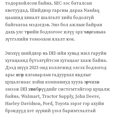
тодорхойлсон байна. SEC-ээс баталсан
квотуудад. Шийдвэр гарсны дараа Nasdaq
цаашид хяналт шалгалт хийх бодолгүй
байгаагаа мэдэгдэв. Энэ бол ажлын байран
дахь улс төрийн бодлогоос илүү эрх чөлөө, гавьяа
зүтгэлийн томоохон ялалт юм.
Энэхүү шийдвэр нь DEI-ийн хувьд жил гаруйн
хугацаанд бүтэлгүйтсэн хугацааг хааж байна.
Дээд шүүх 2023 онд коллежид элсэх бодлогод
арьс өнгөөр ​​ялгаварлан гадуурхах явдлыг
цуцалснаас хойш компаниуд хууль зөрчихөөс
эмээж DEI хөтөлбөрүүдийг системтэйгээр цуцалж
байна. Walmart, Tractor Supply, John Deere,
Harley-Davidson, Ford, Toyota зэрэг гэр ахуйн
брэндүүд хэт зүүний үзэл баримтлалтай