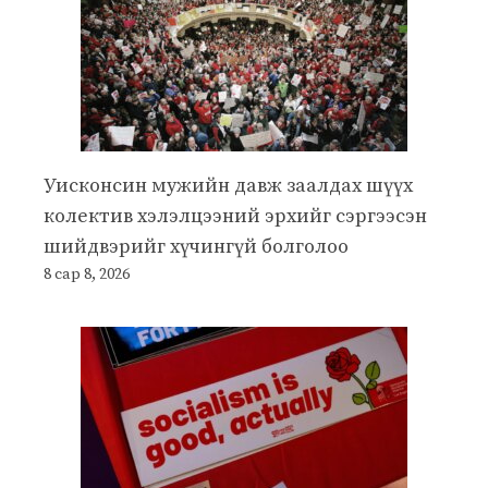
Уисконсин мужийн давж заалдах шүүх
колектив хэлэлцээний эрхийг сэргээсэн
шийдвэрийг хүчингүй болголоо
8 сар 8, 2026