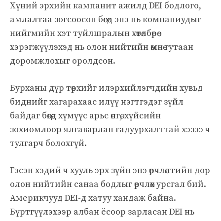
Хүний эрхийн кампанит ажилд DEI бодлого,
амлалтаа зогсоосон бөгөөд энэ нь компаниудыг
нийгмийн хэт туйлшралын хөтөлбөрөө
хэрэгжүүлэхэд нь олон нийтийн өмнө гутаан
доромжлохыг оролдсон.
Бурханы дүр төрхийг илэрхийлэгчдийн хувьд
биднийг хагарахаас илүү нэгтгэдэг зүйл
байдаг бөгөөд хүмүүс арьс өнгө, хүйсийн
зохиомлоор ялгаварлан гадуурхалттай хэзээ ч
тулгарч болохгүй.
Гэсэн хэдий ч хууль эрх зүйн энэ өөрчлөлтийн дор
олон нийтийн санаа бодлыг өөрчлөх урсгал бий.
Америкчууд DEI-д хатуу хандаж байна.
Бүртгүүлэхээр албан ёсоор зарласан DEI нь