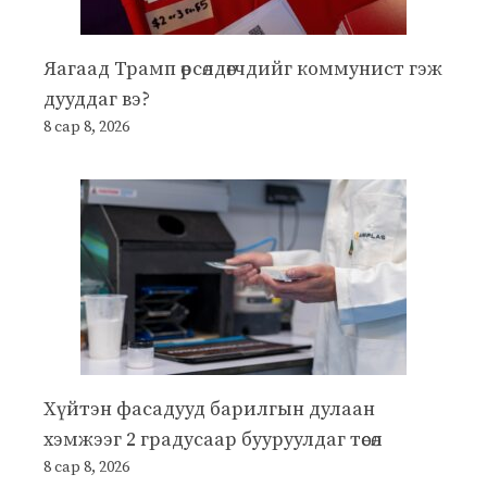
Яагаад Трамп өрсөлдөгчдийг коммунист гэж
дууддаг вэ?
8 сар 8, 2026
Хүйтэн фасадууд барилгын дулаан
хэмжээг 2 градусаар бууруулдаг төсөл
8 сар 8, 2026