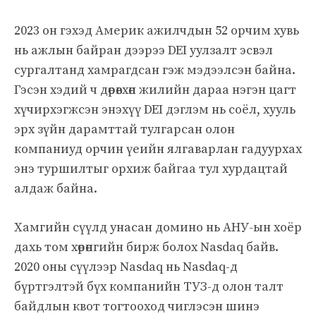
2023 он гэхэд Америк ажилчдын 52 орчим хувь
нь ажлын байран дээрээ DEI уулзалт эсвэл
сургалтанд хамрагдсан гэж мэдээлсэн байна.
Гэсэн хэдий ч дөрөвхөн жилийн дараа нэгэн цагт
хүчирхэгжсэн энэхүү DEI дэглэм нь соёл, хууль
эрх зүйн дарамттай тулгарсан олон
компаниуд орчин үеийн ялгаварлан гадуурхах
энэ туршилтыг орхиж байгаа тул хурдацтай
алдаж байна.
Хамгийн сүүлд унасан домино нь АНУ-ын хоёр
дахь том хөрөнгийн бирж болох Nasdaq байв.
2020 оны сүүлээр Nasdaq нь Nasdaq-д
бүртгэлтэй бүх компанийн ТУЗ-д олон талт
байдлын квот тогтооход чиглэсэн шинэ