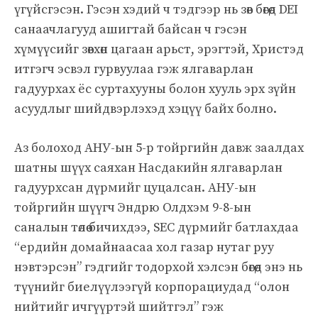
үгүйсгэсэн. Гэсэн хэдий ч тэдгээр нь зөв бөгөөд DEI
санаачлагууд ашигтай байсан ч гэсэн
хүмүүсийг зөвхөн цагаан арьст, эрэгтэй, Христэд
итгэгч эсвэл гурвуулаа гэж ялгаварлан
гадуурхах ёс суртахууны болон хууль эрх зүйн
асуудлыг шийдвэрлэхэд хэцүү байх болно.
Аз болоход АНУ-ын 5-р тойргийн давж заалдах
шатны шүүх саяхан Насдакийн ялгаварлан
гадуурхсан дүрмийг цуцалсан. АНУ-ын
тойргийн шүүгч Эндрю Олдхэм 9-8-ын
саналын төлөө бичихдээ, SEC дүрмийг батлахдаа
“ердийн домайнаасаа хол газар нутаг руу
нэвтэрсэн” гэдгийг тодорхой хэлсэн бөгөөд энэ нь
түүнийг биелүүлээгүй корпорациудад “олон
нийтийг ичгүүртэй шийтгэл” гэж