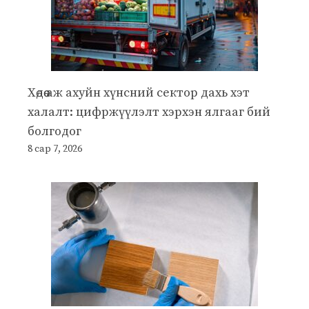
Хөдөө аж ахуйн хүнсний сектор дахь хэт
халалт: цифржүүлэлт хэрхэн ялгааг бий
болгодог
8 сар 7, 2026