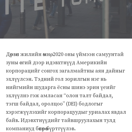
Дөрвөн жилийн өмнө, 2020 оны үймээн самуунтай
зуны өсгий дээр идэвхтнүүд Америкийн
корпорацийг сонгох загалмайтны аян дайныг
эхлүүлсэн. Тэдний гол зорилгын нэг нь
нийгмийн шударга ёсны шинэ эрин үеийг
эхлүүлнэ гэж амласан “олон талт байдал,
тэгш байдал, оролцоо” (DEI) бодлогыг
хэрэгжүүлэхийг корпорацуудыг уриалах явдал
байв. Идэвхтнүүдийг тайвшруулахын тулд
компаниуд бөөнөөрөө бүртгүүлэв.