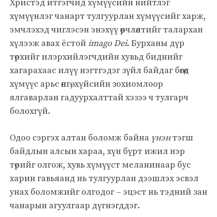
Христэд итгэгчид хүмүүсийн нийтлэг
хүмүүнлэг чанарт тулгуурлан хүмүүсийг харж,
эмчлэхэд чиглэсэн энэхүү өөрчлөлтийг талархан
хүлээж авах ёстой
imago Dei
. Бурханы дүр
төрхийг илэрхийлэгчдийн хувьд биднийг
хагарахаас илүү нэгтгэдэг зүйл байдаг бөгөөд
хүмүүс арьс өнгө, хүйсийн зохиомлоор
ялгаварлан гадуурхалттай хэзээ ч тулгарч
болохгүй.
Одоо сэргэх алтан боломж байна
үнэн
тэгш
байдлын алсын хараа, хүн бүрт ижил нэр
төрийг олгож, хувь хүмүүст меланинаар бус
харин гавьяанд нь тулгуурлан дээшлэх эсвэл
унах боломжийг олгодог – эцэст нь тэдний зан
чанарын агуулгаар дүгнэгддэг.