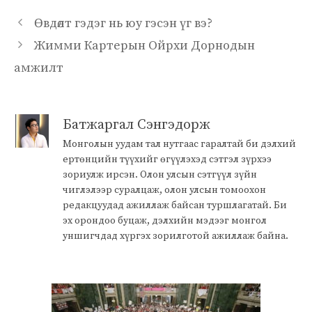
Өвдөлт гэдэг нь юу гэсэн үг вэ?
Жимми Картерын Ойрхи Дорнодын
амжилт
Батжаргал Сэнгэдорж
Монголын уудам тал нутгаас гаралтай би дэлхий
ертөнцийн түүхийг өгүүлэхэд сэтгэл зүрхээ
зориулж ирсэн. Олон улсын сэтгүүл зүйн
чиглэлээр суралцаж, олон улсын томоохон
редакцуудад ажиллаж байсан туршлагатай. Би
эх орондоо буцаж, дэлхийн мэдээг монгол
уншигчдад хүргэх зорилготой ажиллаж байна.