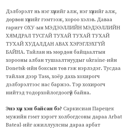
Дэлбэрэлт нь нэг хүнийг алж, нэг хүнийг алж,
дөрвөн хүнийг гэмтээж, хороо хэлэв. Даваа
гаригт ОХУ-ын МЭДЭЭЛЛИЙН МЭДЭЭЛЛИЙН
ХЯМДРАЛ ТУСГАЙ ТУХАЙ ТУХАЙ ТУХАЙ
ТУХАЙ ХУДАЛДАН АВАХ ХЭРЭГЛЭХГҮЙ
БАЙНА. Тайлан нь мөрдөн байцаалтын
хорооны албан тушаалтнуудыг ukraine-ийн
Donetsk-ийн боксын төв гэж нэрлэдэг. Тусдаа
тайлан дээр Tass, хоёр дахь хохирогч
дэлбэрэлтээс нас баржээ. Тэр хохирогч
нийтэд тодорхойлогдоогүй байна.
Энэ хүн хэн байсан бэ?
Саркисиан Парецек
мужийн гэмт хэрэгт холбогдсоны дараа Arbat
Bateal-ийг ажиллуулсны дараа арбат