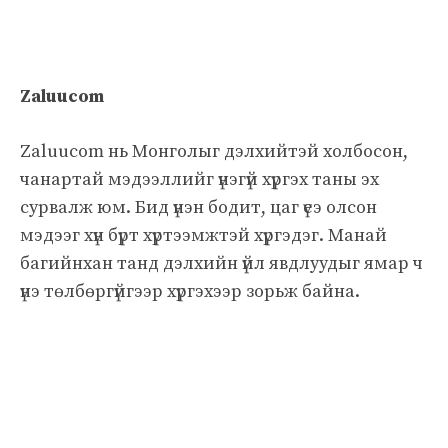
Zaluucom
Zaluucom нь Монголыг дэлхийтэй холбосон,
чанартай мэдээллийг үнэгүй хүргэх таны эх
сурвалж юм. Бид үнэн бодит, цаг үеэ олсон
мэдээг хүн бүрт хүртээмжтэй хүргэдэг. Манай
багийнхан танд дэлхийн үйл явдлуудыг ямар ч
үнэ төлбөргүйгээр хүргэхээр зорьж байна.