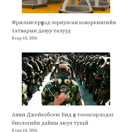
Фрилансерүүдэд зориулсан коворкингийн
татварын давуу талууд
8 сар 10, 2026
Анни Джейкобсен: Бид үл тоомсорлодог
биологийн дайны аюул тухай
8 сар 10, 2026