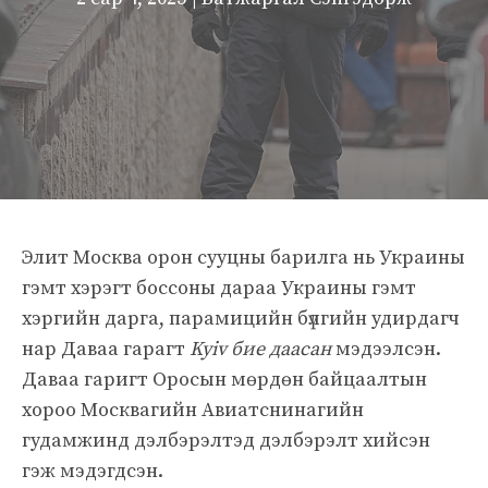
Элит Москва орон сууцны барилга нь Украины
гэмт хэрэгт боссоны дараа Украины гэмт
хэргийн дарга, парамицийн бүлгийн удирдагч
нар Даваа гарагт
Kyiv бие даасан
мэдээлсэн.
Даваа гаригт Оросын мөрдөн байцаалтын
хороо Москвагийн Авиатснинагийн
гудамжинд дэлбэрэлтэд дэлбэрэлт хийсэн
гэж мэдэгдсэн.