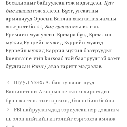
Босалионыг байгуулсан гэж мэдэгдсэн.
Kyiv
бие даасан
гэж хэлсэн. Бүлэг, угсаатны
армянчууд Оросын Батлан ​​хамгаалах яамны
хавсралт болж,
Бие даасан
мэдээлсэн.
Кремлин муж улсын Кремра бүсэд Кремлин
мужид Куррейн мужид Куррейн мужид
Куррейн мужид Каррия мужид баатруудыг
kuemraine-ийн kursoad-тэй баатруудтай хамт
буулгасан
Рзин
Даваа гаригт мэдээлэв.
ШУУД ҮЗЭХ: Албан тушаалтнууд
Вашингтоны Агаарын ослын хохирогчдын
бүрэн жагсаалтыг гаргахад бэлэн биш байна
FBI найруулагчдад зориулсан нэр дэвшигч
нь олон нийтийн итгэлийг сэргээхэд амлаж