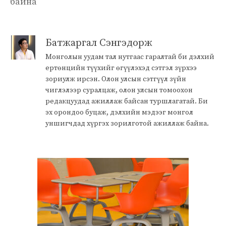
байна
Батжаргал Сэнгэдорж
Монголын уудам тал нутгаас гаралтай би дэлхий
ертөнцийн түүхийг өгүүлэхэд сэтгэл зүрхээ
зориулж ирсэн. Олон улсын сэтгүүл зүйн
чиглэлээр суралцаж, олон улсын томоохон
редакцуудад ажиллаж байсан туршлагатай. Би
эх орондоо буцаж, дэлхийн мэдээг монгол
уншигчдад хүргэх зорилготой ажиллаж байна.