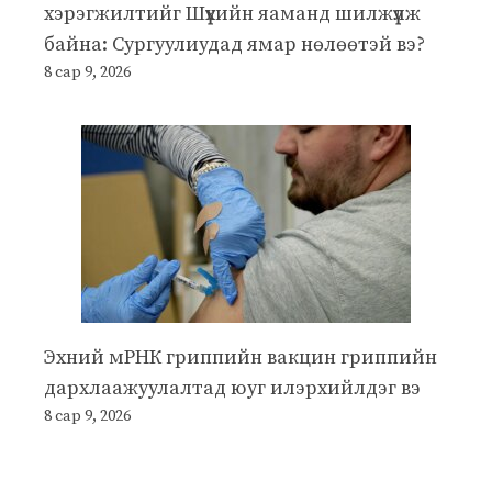
хэрэгжилтийг Шүүхийн яаманд шилжүүлж
байна: Сургуулиудад ямар нөлөөтэй вэ?
8 сар 9, 2026
Эхний мРНК гриппийн вакцин гриппийн
дархлаажуулалтад юуг илэрхийлдэг вэ
8 сар 9, 2026