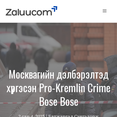
Skip
to
Menu
content
Москвагийн дэлбэрэлтэд
хүргэсэн Pro-Kremlin Crime
Bose Bose
2 сар 4, 2025
| Батжаргал Сэнгэдорж