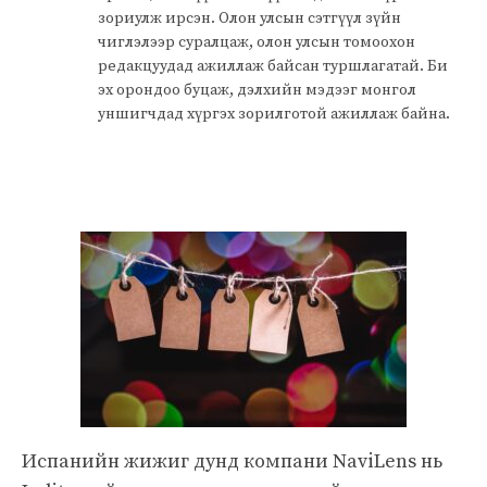
зориулж ирсэн. Олон улсын сэтгүүл зүйн
чиглэлээр суралцаж, олон улсын томоохон
редакцуудад ажиллаж байсан туршлагатай. Би
эх орондоо буцаж, дэлхийн мэдээг монгол
уншигчдад хүргэх зорилготой ажиллаж байна.
Испанийн жижиг дунд компани NaviLens нь