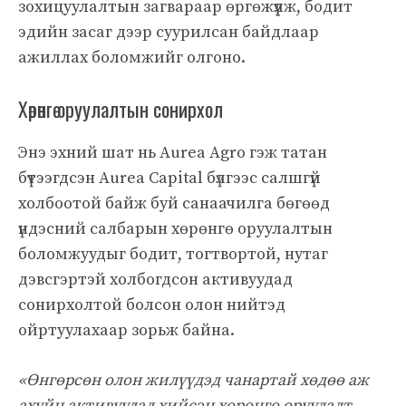
зохицуулалтын загвараар өргөжүүлж, бодит
эдийн засаг дээр суурилсан байдлаар
ажиллах боломжийг олгоно.
Хөрөнгө оруулалтын сонирхол
Энэ эхний шат нь Aurea Agro гэж татан
бүтээгдсэн Aurea Capital бүлгээс салшгүй
холбоотой байж буй санаачилга бөгөөд
үндэсний салбарын хөрөнгө оруулалтын
боломжуудыг бодит, тогтвортой, нутаг
дэвсгэртэй холбогдсон активуудад
сонирхолтой болсон олон нийтэд
ойртуулахаар зорьж байна.
«Өнгөрсөн олон жилүүдэд чанартай хөдөө аж
ахуйн активуудад хийсэн хөрөнгө оруулалт