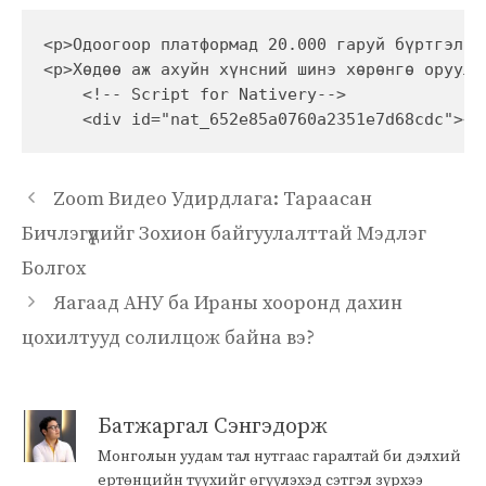
<p>Одоогоор платформад 20.000 гаруй бүртгэлтэ
<p>Хөдөө аж ахуйн хүнсний шинэ хөрөнгө оруула
    <!-- Script for Nativery-->

    <div id="nat_652e85a0760a2351e7d68cdc"></
Zoom Видео Удирдлага: Тараасан
Бичлэгүүдийг Зохион байгуулалттай Мэдлэг
Болгох
Яагаад АНУ ба Ираны хооронд дахин
цохилтууд солилцож байна вэ?
Батжаргал Сэнгэдорж
Монголын уудам тал нутгаас гаралтай би дэлхий
ертөнцийн түүхийг өгүүлэхэд сэтгэл зүрхээ