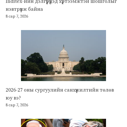
Inditex-ийн дэлгүүрүүдэд хүртээмжтэй шошголыг
нэвтрүүлж байна
8 сар 7, 2026
2026-27 оны сургуулийн санхүүжилтийн төлөв
юу вэ?
8 сар 7, 2026