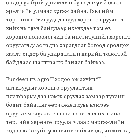
өндөр үнэ бүхий ургамлын бүтээгдэхүүний өссөн
эрэлтийн улмаас хүргэж байна. Гэвч ийм
төрлийн активуудад шууд хөрөнгө оруулалт
хийх нь түүхэн байдлаар ихэнхдээ том өв
хөрөнгө нөлөөлөгчид ба институцийн хөрөнгө
оруулагчдаас гадна харагддаг бөгөөд оролцох
хаалт өндөр ба удирдлагын нарийн төвөгтэй
байдлаас шалтгаалж байдаг байжээ.
Fundeen нь Agro**хөдөө аж ахуйн**
активуудыг хөрөнгө оруулалтын
платформадаа нэмж оруулах замаар тухайн
бодит байдлыг өөрчлөхөд хувь нэмрээ
оруулахыг хүсдэг. Энэ шинэ чиглэл нь шинэ
төрлийн хөрөнгө оруулагчдаас мэргэжлийн
хөдөө аж ахуйн үр ашгийг хайх явцад дижитал,