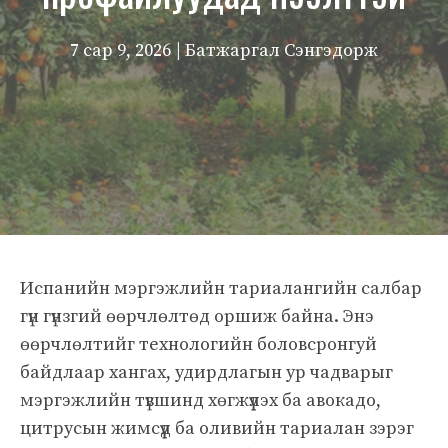
7 сар 9, 2026
| Батжаргал Сэнгэдорж
Испанийн мэргэжлийн тариалангийн салбар
гүн гүнзгий өөрчлөлтөд оршиж байна. Энэ
өөрчлөлтийг технологийн боловсронгуй
байдлаар хангах, удирдлагын ур чадварыг
мэргэжлийн түвшинд хөгжүүлэх ба авокадо,
цитрусын жимсүүд ба оливийн тариалан зэрэг