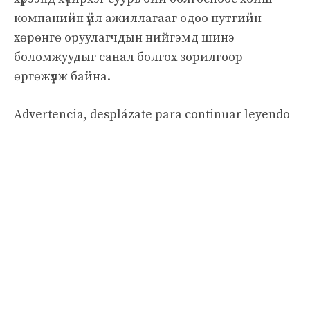
компанийн үйл ажиллагааг одоо нутгийн
хөрөнгө оруулагчдын нийгэмд шинэ
боломжуудыг санал болгох зорилгоор
өргөжүүлж байна.
Advertencia, desplázate para continuar leyendo