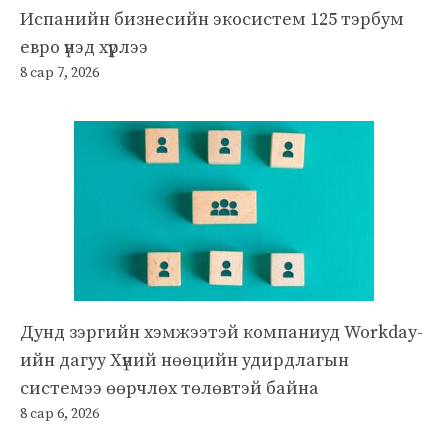
Испанийн бизнесийн экосистем 125 тэрбум
евро үнэд хүрлээ
8 сар 7, 2026
Дунд зэргийн хэмжээтэй компаниуд Workday-
ийн дагуу Хүний нөөцийн удирдлагын
системээ өөрчлөх төлөвтэй байна
8 сар 6, 2026