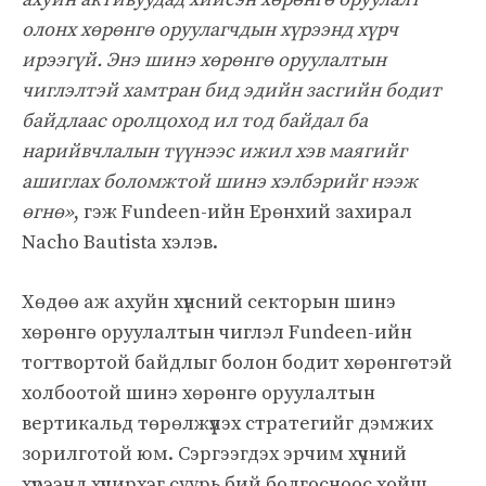
олонх хөрөнгө оруулагчдын хүрээнд хүрч
ирээгүй. Энэ шинэ хөрөнгө оруулалтын
чиглэлтэй хамтран бид эдийн засгийн бодит
байдлаас оролцоход ил тод байдал ба
нарийвчлалын түүнээс ижил хэв маягийг
ашиглах боломжтой шинэ хэлбэрийг нээж
өгнө»
, гэж Fundeen-ийн Ерөнхий захирал
Nacho Bautista хэлэв.
Хөдөө аж ахуйн хүнсний секторын шинэ
хөрөнгө оруулалтын чиглэл Fundeen-ийн
тогтвортой байдлыг болон бодит хөрөнгөтэй
холбоотой шинэ хөрөнгө оруулалтын
вертикальд төрөлжүүлэх стратегийг дэмжих
зорилготой юм. Сэргээгдэх эрчим хүчний
хүрээнд хүчирхэг суурь бий болгосноос хойш