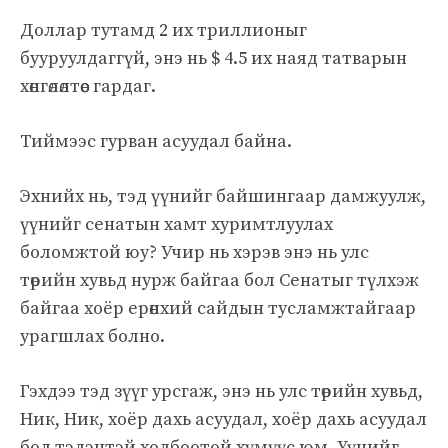
Доллар тутамд 2 их триллионыг
бууруулдаггүй, энэ нь $ 4.5 их наяд татварын
хөнгөлөлтөөс гардаг.
Тиймээс гурван асуудал байна.
Эхнийх нь, тэд үүнийг байшингаар дамжуулж,
үүнийг сенатын хамт хуримтлуулах
боломжтой юу? Учир нь хэрэв энэ нь улс
төрийн хувьд нурж байгаа бол Сенатыг түлхэж
байгаа хоёр ерөнхий сайдын тусламжтайгаар
урагшлах болно.
Гэхдээ тэд зүүг урсгаж, энэ нь улс төрийн хувьд,
Ник, Ник, хоёр дахь асуудал, хоёр дахь асуудал
бол тэдэнтэй холбоотой хүмүүс юм. Үүнийг