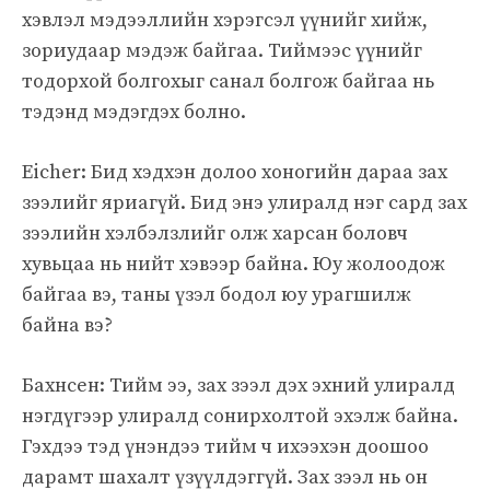
хэвлэл мэдээллийн хэрэгсэл үүнийг хийж,
зориудаар мэдэж байгаа. Тиймээс үүнийг
тодорхой болгохыг санал болгож байгаа нь
тэдэнд мэдэгдэх болно.
Eicher: Бид хэдхэн долоо хоногийн дараа зах
зээлийг яриагүй. Бид энэ улиралд нэг сард зах
зээлийн хэлбэлзлийг олж харсан боловч
хувьцаа нь нийт хэвээр байна. Юу жолоодож
байгаа вэ, таны үзэл бодол юу урагшилж
байна вэ?
Бахнсен: Тийм ээ, зах зээл дэх эхний улиралд
нэгдүгээр улиралд сонирхолтой эхэлж байна.
Гэхдээ тэд үнэндээ тийм ч ихээхэн доошоо
дарамт шахалт үзүүлдэггүй. Зах зээл нь он