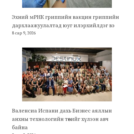
Эхний мРНК гриппийн вакцин гриппийн
дархлаажуулалтад юуг илэрхийлдэг вэ
8 сар 9, 2026
Валенсиа Испани дахь Бизнес аяллын
анхны технологийн төвийг хүлээн авч
байна