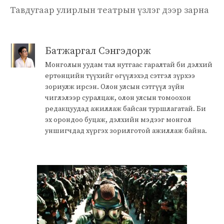
Тавдугаар улирлын театрын үзлэг дээр зарна
Батжаргал Сэнгэдорж
Монголын уудам тал нутгаас гаралтай би дэлхий
ертөнцийн түүхийг өгүүлэхэд сэтгэл зүрхээ
зориулж ирсэн. Олон улсын сэтгүүл зүйн
чиглэлээр суралцаж, олон улсын томоохон
редакцуудад ажиллаж байсан туршлагатай. Би
эх орондоо буцаж, дэлхийн мэдээг монгол
уншигчдад хүргэх зорилготой ажиллаж байна.