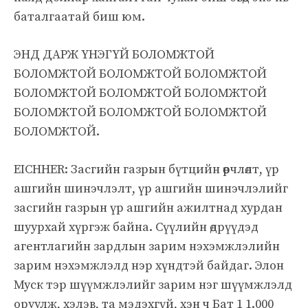
баталгаатай биш юм.
ЭНД ДАРЖ ҮНЭГҮЙ БОЛОМЖТОЙ
БОЛОМЖТОЙ БОЛОМЖТОЙ БОЛОМЖТОЙ
БОЛОМЖТОЙ БОЛОМЖТОЙ БОЛОМЖТОЙ
БОЛОМЖТОЙ БОЛОМЖТОЙ БОЛОМЖТОЙ
БОЛОМЖТОЙ.
EICHHER: Засгийн газрын бүтцийн өөрчлөлт, үр
ашгийн шинэчлэлт, үр ашгийн шинэчлэлийг
засгийн газрын үр ашгийн ажилтнад хурдан
шуурхай хүргэж байна. Сүүлийн өдрүүдэд
агентлагийн зардлын зарим нэхэмжлэлийн
зарим нэхэмжлэлд нэр хүндтэй байдаг. Элон
Муск тэр шүүмжлэлийг зарим нэг шүүмжлэлд
оруулж, хэлэв, та мэдэхгүй, хэн ч Бат 1 1.000