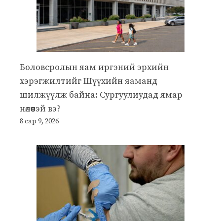
Боловсролын яам иргэний эрхийн
хэрэгжилтийг Шүүхийн яаманд
шилжүүлж байна: Сургуулиудад ямар
нөлөөтэй вэ?
8 сар 9, 2026