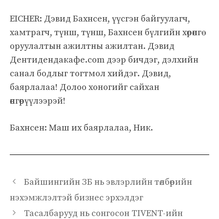
EICHER: Дэвид Бахнсен, үүсгэн байгуулагч,
хамтрагч, түнш, түнш, Бахнсен бүлгийн хөрөнгө
оруулалтын ажилтны ажилтан. Дэвид
Дентидендакафе.com дээр бичдэг, дэлхийн
санал бодлыг тогтмол хийдэг. Дэвид,
баярлалаа! Долоо хоногийг сайхан
өнгөрүүлээрэй!
Бахнсен: Маш их баярлалаа, Ник.
Байшингийн ЗБ нь эвлэрлийн төлбөрийн
нэхэмжлэлтэй бизнес эрхэлдэг
Тасалбарууд нь сонгосон TIVENT-ийн