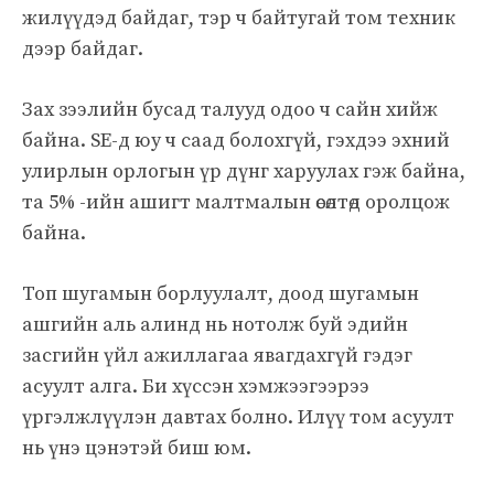
жилүүдэд байдаг, тэр ч байтугай том техник
дээр байдаг.
Зах зээлийн бусад талууд одоо ч сайн хийж
байна. SE-д юу ч саад болохгүй, гэхдээ эхний
улирлын орлогын үр дүнг харуулах гэж байна,
та 5% -ийн ашигт малтмалын өсөлтөд оролцож
байна.
Топ шугамын борлуулалт, доод шугамын
ашгийн аль алинд нь нотолж буй эдийн
засгийн үйл ажиллагаа явагдахгүй гэдэг
асуулт алга. Би хүссэн хэмжээгээрээ
үргэлжлүүлэн давтах болно. Илүү том асуулт
нь үнэ цэнэтэй биш юм.