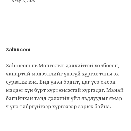
8 сар 8, 2026
Zaluucom
Zaluucom нь Монголыг дэлхийтэй холбосон,
чанартай мэдээллийг үнэгүй хүргэх таны эх
сурвалж юм. Бид үнэн бодит, цаг үеэ олсон
мэдээг хүн бүрт хүртээмжтэй хүргэдэг. Манай
багийнхан танд дэлхийн үйл явдлуудыг ямар
ч үнэ төлбөргүйгээр хүргэхээр зорьж байна.