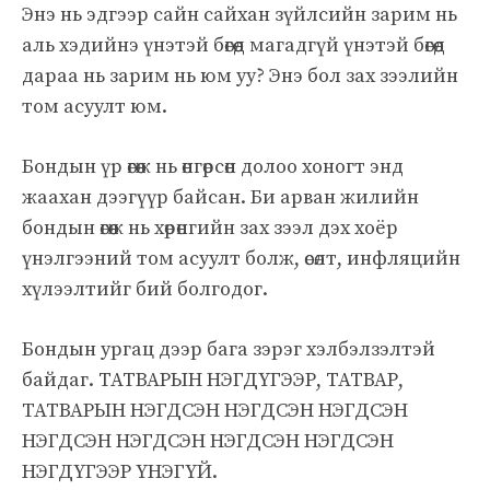
Энэ нь эдгээр сайн сайхан зүйлсийн зарим нь
аль хэдийнэ үнэтэй бөгөөд магадгүй үнэтэй бөгөөд
дараа нь зарим нь юм уу? Энэ бол зах зээлийн
том асуулт юм.
Бондын үр өгөөж нь өнгөрсөн долоо хоногт энд
жаахан дээгүүр байсан. Би арван жилийн
бондын өгөөж нь хөрөнгийн зах зээл дэх хоёр
үнэлгээний том асуулт болж, өсөлт, инфляцийн
хүлээлтийг бий болгодог.
Бондын ургац дээр бага зэрэг хэлбэлзэлтэй
байдаг. ТАТВАРЫН НЭГДҮГЭЭР, ТАТВАР,
ТАТВАРЫН НЭГДСЭН НЭГДСЭН НЭГДСЭН
НЭГДСЭН НЭГДСЭН НЭГДСЭН НЭГДСЭН
НЭГДҮГЭЭР ҮНЭГҮЙ.