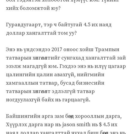
хийх боломжтой юу?
Гуравдугаарт, тэр ч байтугай 4.5 их наяд
доллар хангалттай том уу?
Энэ нь үндсэндээ 2017 оноос хойш Трампын
татварын хөнгөлөлтийг сунгахад хангалттай зай
эзэлж магадгүй юм. Гэхдээ энэ нь илүү цагаар
цалингийн цалин авахгүй, нийгмийн
хамгааллын татвар, бусад бизнесийн
татварын хөнгөлөлт эдлэлгүй татвар
ногдуулахгүй байх нь гарцаагүй.
Байшингийн арга зам бөгөөд хорооллын дарга,
Хүүрлэх дарга нар нь jason smith нь $ 4.5 их
наяд доллар хангалттай чухал биш бөгөөд энэ нь