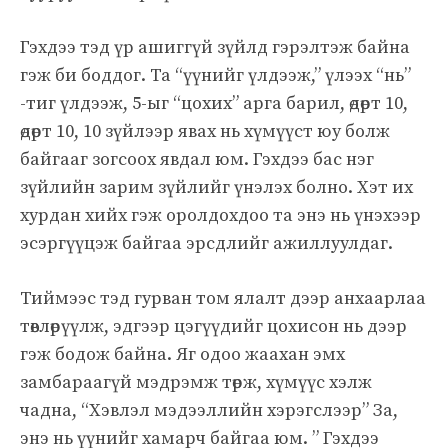
Гэхдээ тэд үр ашиггүй зүйлд гэрэлтэж байна
гэж би боддог. Та “үүнийг үлдээж,” үлээх “нь”
-тиг үлдээж, 5-ыг “цохих” арга барил, өдөрт 10,
өдөрт 10, 10 зүйлээр явах нь хүмүүст юу болж
байгааг зогсоох явдал юм. Гэхдээ бас нэг
зүйлийн зарим зүйлийг үнэлэх болно. Хэт их
хурдан хийх гэж оролдохдоо та энэ нь үнэхээр
эсэргүүцэж байгаа эрсдлийг ажиллуулдаг.
Тиймээс тэд гурван том ялалт дээр анхаарлаа
төвлөрүүлж, эдгээр цэгүүдийг цохисон нь дээр
гэж бодож байна. Яг одоо жаахан эмх
замбараагүй мэдрэмж төрж, хүмүүс хэлж
чадна, “Хэвлэл мэдээллийн хэрэгслээр” За,
энэ нь үүнийг хамарч байгаа юм. ” Гэхдээ