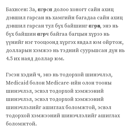
Бахнсен: За, өнгөрсөн долоо хоногт сайн ахиц
дэвшил гарсан нь хамгийн багадаа сайн ахиц
дэвшил гарсан тул бүх байшинг өнгөрөөх, энэ нь
бүх байшин өнгөрч байгаа багцын хүрээ нь
үүнийг нэг тооцоонд хүргэх явдал юм ойртож,
долларын хэмжээ нь тэдний суурьшсан дүн нь
4.5 их наяд доллар юм.
Гэсэн хэдий ч, энэ нь тодорхой шинэчлэл,
Medicaid болон Medicare-ийн олон тооны
шинэчлэл, эсвэл тодорхой хэмжээний
шинэчлэл, эсвэл тодорхой хэмжээний
шинэчлэлийг ашиглах боломжтой, эсвэл
тодорхой хэмжээний шинэчлэлийг ашиглах
боломжтой.