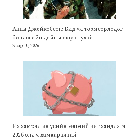
Анни Джейкобсен: Бид үл тоомсорлодог
биологийн дайны аюул тухай
8 сар 10, 2026
Их хямралын үеийн мөнгөний чиг хандлага
2026 онд ч хамааралтай