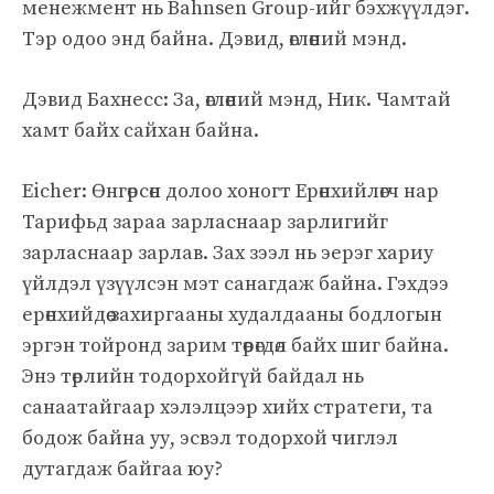
менежмент нь Bahnsen Group-ийг бэхжүүлдэг.
Тэр одоо энд байна. Дэвид, өглөөний мэнд.
Дэвид Бахнесс: За, өглөөний мэнд, Ник. Чамтай
хамт байх сайхан байна.
Eicher: Өнгөрсөн долоо хоногт Ерөнхийлөгч нар
Тарифьд зараа зарласнаар зарлигийг
зарласнаар зарлав. Зах зээл нь эерэг хариу
үйлдэл үзүүлсэн мэт санагдаж байна. Гэхдээ
ерөнхийдөө захиргааны худалдааны бодлогын
эргэн тойронд зарим төөрөгдөл байх шиг байна.
Энэ төрлийн тодорхойгүй байдал нь
санаатайгаар хэлэлцээр хийх стратеги, та
бодож байна уу, эсвэл тодорхой чиглэл
дутагдаж байгаа юу?