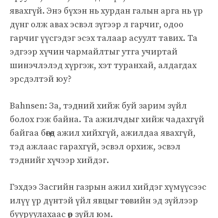
явахгүй. Энэ бүхэн нь хурдан галын арга нь үр
дүнг олж авах эсвэл зүгээр л гарчиг, одоо
гарчиг үүсгэдэг эсэх талаар асуулт тавих. Та
эдгээр хүчин чармайлтыг утга учиртай
шинэчлэлэд хүргэж, хэт туранхай, алдагдах
эрсдэлтэй юу?
Bahnsen: За, тэдний хийж буй зарим зүйл
болох гэж байна. Та ажилчдыг хийж чадахгүй
байгаа бөгөөд ажил хийхгүй, ажилдаа явахгүй,
тэд ажлаас гарахгүй, эсвэл орхиж, эсвэл
тэднийг хүчээр хийдэг.
Гэхдээ Засгийн газрын ажил хийдэг хүмүүсээс
илүү үр дүнтэй үйл явцыг төсвийн эд зүйлээр
бууруулахаас өөр зүйл юм.