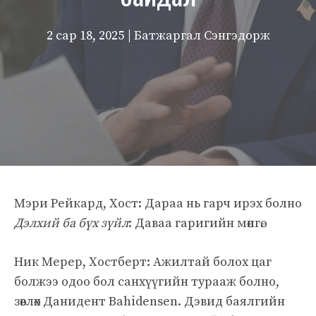
2 сар 18, 2025
| Батжаргал Сэнгэдорж
Мэри Рейкард, Хост: Дараа нь гарч ирэх болно
Дэлхий ба бүх зүйл
: Даваа гаригийн мөнгө.
Ник Мерер, Хостберт: Ажилтай болох цаг
болжээ одоо бол санхүүгийн турааж болно,
зөвлөх Данидент Bahidensen. Дэвид баялгийн