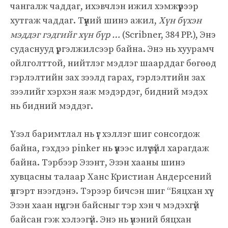
чангалж чаддаг, ихэвчлэн ижил хэмжүүрээр
хутгаж чаддаг. Түүний шинэ ажил,
Хүн бүхэн
мэддэг гэдгийг хүн бүр …
(Scribner, 384 PP.), Энэ
судаснууд үргэлжилсээр байна. Энэ нь хуурамч
ойлголттой, нийтлэг мэдлэг шаарддаг бөгөөд
гэрлэлтийн зах зээлд гарах, гэрлэлтийн зах
зээлийг хэрхэн яаж мэдэрдэг, бидний мэдэх
нь бидний мэддэг.
Үзэл баримтлал нь үг хэллэг шиг сонсогдож
байна, гэхдээ pinker нь үүнээс илүү зүйл харагдаж
байна. Тэрбээр Эзэнт, Эзэн хааны шинэ
хувцасны талаар Ханс Кристиан Андерсений
үлгэрт нээгдэнэ. Тэрээр бичсэн шиг “Бяцхан хүү
Эзэн хаан нүцгэн байсныг тэр хэн ч мэдэхгүй
байсан гэж хэлээгүй. Энэ нь үнэний бяцхан