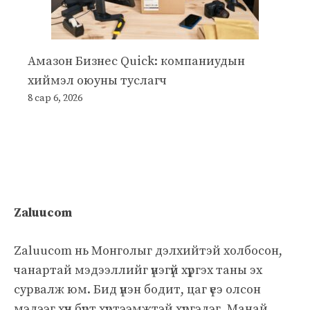
Амазон Бизнес Quick: компаниудын
хиймэл оюуны туслагч
8 сар 6, 2026
Zaluucom
Zaluucom нь Монголыг дэлхийтэй холбосон,
чанартай мэдээллийг үнэгүй хүргэх таны эх
сурвалж юм. Бид үнэн бодит, цаг үеэ олсон
мэдээг хүн бүрт хүртээмжтэй хүргэдэг. Манай