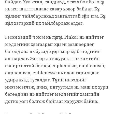
байдаг. Хувьсгал, сандрууд, эсвэл бөмбөлөгүүд
нь нэг шалтгаанаас хавар ховор байдаг. Бүх
зүйлийг тайлбарлахад хангалттай зүйл юм. Бүх
зүйл хэтэрхий их тайлбарлаж өгдөг.
Гэсэн хэдий ч ном нь гүнгүй. Pinker нь нийтлэг
мэдлэгийн хязгаарыг хүлээн зөвшөөрдөг
бөгөөд энэ нь бусад хүмүүс ямар хүн бэ гэдгийг
анзаардаг. Эдгээр дамжуулалт нь хамгийн
сонирхолтой бөгөөд euphemism, euphemism,
euphemism, eublenesse нь олон харилцааг
удирдахад тусалдаг. Түүний инээдийг
инээмсэглэж, ичих, интууендо нь маш их хурц
бөгөөд энэ нь нийтлэг мэдлэгийг хамгийн
дотно мөч болгож байгааг харуулж байна.