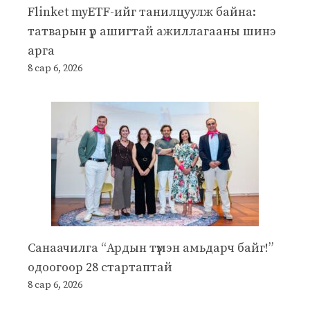
Flinket myETF-ийг танилцуулж байна:
татварын үр ашигтай ажиллагааны шинэ
арга
8 сар 6, 2026
Санаачилга “Ардын түмэн амьдарч байг!”
одоогоор 28 стартаптай
8 сар 6, 2026