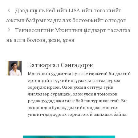
Дээд шүүх нь Fed-ийн LISA-ийн тогоочийг
ажлын байрыг хадгалах боломжийг олгодог
Теннессигийн Мюнитын үйлдвэрт тэсэлгээ
нь алга болсон, үхсэн, үхсэн
Батжаргал Сэнгэдорж
Монголын уудам тал нутгаас гаралтай би дэлхий
ертөнцийн түүхийг өгүүлэхэд сэтгэл зүрхээ
зориулж ирсэн. Олон улсын сэтгүүл зүйн
чиглэлээр суралцаж, олон улсын томоохон
редакцуудад ажиллаж байсан туршлагатай. Би
эх орондоо буцаж, дэлхийн мэдээг монгол
уншигчдад хүргэх зорилготой ажиллаж байна.