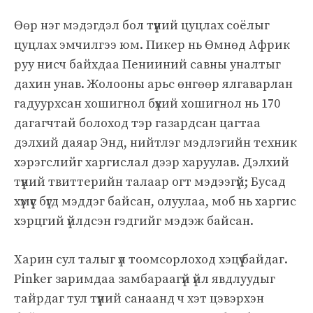
Өөр нэг мэдэгдэл бол түүний цуцлах соёлыг
цуцлах эмчилгээ юм. Пикер нь Өмнөд Африк
руу нисч байхдаа Пенииний савны уналтыг
дахин унав. Жолооны арьс өнгөөр ​​ялгаварлан
гадуурхсан хошигнол бүхий хошигнол нь 170
дагагчтай болоход тэр газардсан цагтаа
дэлхий даяар Энд, нийтлэг мэдлэгийн техник
хэрэгслийг харгислал дээр харуулав. Дэлхий
түүний твиттерийн талаар огт мэдээгүй; Бусад
хүмүүс бүгд мэддэг байсан, олуулаа, моб нь харгис
хэрцгий үйлдсэн гэдгийг мэдэж байсан.
Харин сул талыг үл тоомсорлоход хэцүү байдаг.
Pinker заримдаа замбараагүй үйл явдлуудыг
тайрдаг тул түүний санаанд ч хэт цэвэрхэн