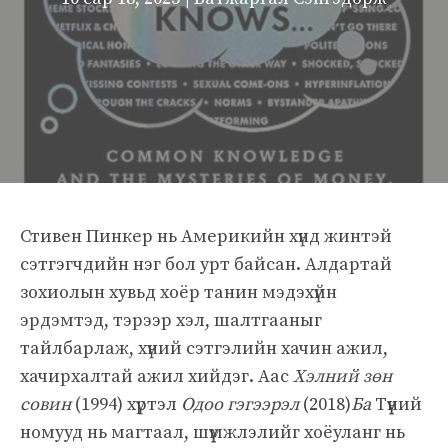
Стивен Пинкер нь Америкийн хүнд жинтэй
сэтгэгчдийн нэг бол урт байсан. Алдартай
зохиолын хувьд хоёр танин мэдэхүйн
эрдэмтэд, тэрээр хэл, шалтгааныг
тайлбарлаж, хүний ​​сэтгэлийн хачин ажил,
хачирхалтай ажил хийдэг. Аас
Хэлний зөн
совин
(1994) хүртэл
Одоо гэгээрэл
(2018)
Ба
Түүний
номууд нь магтаал, шүүмжлэлийг хоёуланг нь