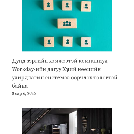
Дунд зэргийн хэмжээтэй компаниуд
Workday-ийн дагуу Хүний нөөцийн
удирдлагын системээ өөрчлөх төлөвтэй
байна
8 сар 6, 2026