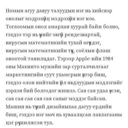
Номын агуу давуу талуудын нэг нь хийсвэр
онолыг мэдрэхүйц мэдрэхүйн нэг юм.
Тоглоомын онол амархан хуурай байж болно,
гэхдээ тэр нь үүнийг эвгүй рендезвартай,
вирусын математикийн тухай өгүүлдэг,
вирусын математикийн түүх, соёлын флаш
оноотой танилцдаг. Тэрээр Apple-ийн 1984
оны Макинто мужийн зар сурталчилгааг
маркетингийн суут ухамсрын үлгэр биш,
гэхдээ олон нийтийн үйл явдлуудын мэдлэгийг
хэрхэн бий болгодог жишээ. Сая сая удаа үзсэн,
сая сая сая сая сая саяыг мэддэг байсан.
Машин нь түүний дизайныхаа дагуу ердийн
биш, гэхдээ нэг мөч нь хуваалцсан лавлагааны
цэг рүү шилжсэн тул.