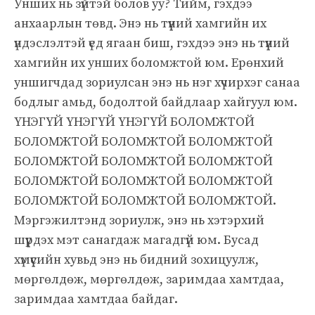
Унших нь зүйтэй болов уу? Тийм, гэхдээ
анхаарлын төвд. Энэ нь түүний хамгийн их
үндэслэлтэй үед ягаан биш, гэхдээ энэ нь түүний
хамгийн их унших боломжтой юм. Ерөнхий
уншигчдад зориулсан энэ нь нэг хүчирхэг санаа
бодлыг амьд, бодолтой байдлаар хайгуул юм.
ҮНЭГҮЙ ҮНЭГҮЙ ҮНЭГҮЙ БОЛОМЖТОЙ
БОЛОМЖТОЙ БОЛОМЖТОЙ БОЛОМЖТОЙ
БОЛОМЖТОЙ БОЛОМЖТОЙ БОЛОМЖТОЙ
БОЛОМЖТОЙ БОЛОМЖТОЙ БОЛОМЖТОЙ
БОЛОМЖТОЙ БОЛОМЖТОЙ БОЛОМЖТОЙ.
Мэргэжилтэнд зориулж, энэ нь хэтэрхий
шүүрдэх мэт санагдаж магадгүй юм. Бусад
хүмүүсийн хувьд энэ нь бидний зохицуулж,
мөргөлдөж, мөргөлдөж, заримдаа хамтдаа,
заримдаа хамтдаа байдаг.