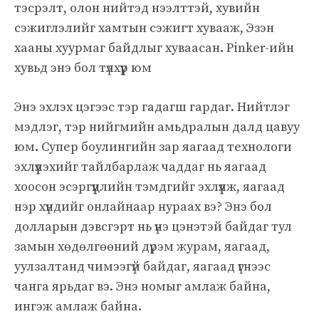
тэсрэлт, олон нийтэд нээлттэй, хувийн
сэжиглэлийг хамтын сэжигт хувааж, Эзэн
хааны хуурмаг байдлыг хуваасан. Pinker-ийн
хувьд энэ бол түлхүүр юм
Энэ эхлэх цэгээс тэр гадагш гардаг. Нийтлэг
мэдлэг, тэр нийгмийн амьдралын далд цавуу
юм. Супер боулингийн зар яагаад технологи
эхлүүлэхийг тайлбарлаж чаддаг нь яагаад
хоосон эсэргүүцлийн тэмдгийг эхлүүлж, яагаад
нэр хүндийг онлайнаар нураах вэ? Энэ бол
долларын дэвсгэрт нь үнэ цэнэтэй байдаг тул
замын хөдөлгөөний дүрэм журам, яагаад,
уулзалтанд чимээгүй байдаг, яагаад үгнээс
чанга ярьдаг вэ. Энэ номыг амлаж байна,
ингэж амлаж байна.