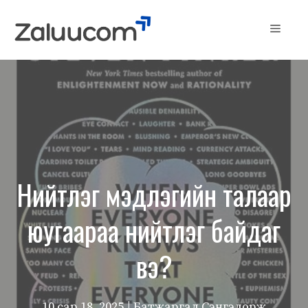
Skip
to
Menu
content
Нийтлэг мэдлэгийн талаар
юугаараа нийтлэг байдаг
вэ?
10 сар 18, 2025
| Батжаргал Сэнгэдорж