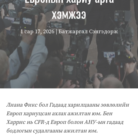
хэмжээ
1 сар 17, 2026
| Батжаргал Сэнгэдорж
Лиана Фикс бол Гадаад харилцааны зөвлөлийн
Европ хариуцсан ахлах ажилтан юм. Бен
Харрис нь CFR-д Европ болон АНУ-ын гадаад
бодлогын судалгааны ажилтан юм.