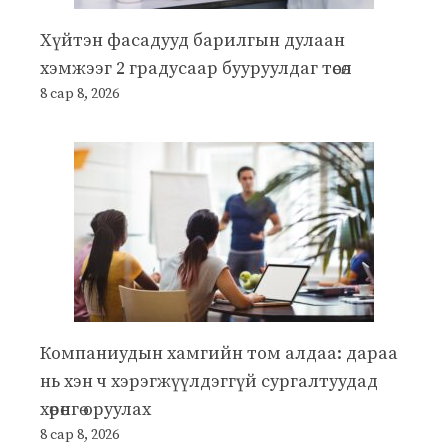
Хүйтэн фасадууд барилгын дулаан
хэмжээг 2 градусаар бууруулдаг төсөл
8 сар 8, 2026
Компаниудын хамгийн том алдаа: дараа
нь хэн ч хэрэгжүүлдэггүй сургалтуудад
хөрөнгө оруулах
8 сар 8, 2026