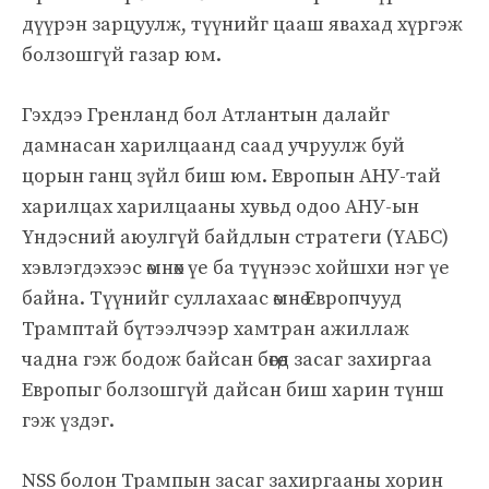
дүүрэн зарцуулж, түүнийг цааш явахад хүргэж
болзошгүй газар юм.
Гэхдээ Гренланд бол Атлантын далайг
дамнасан харилцаанд саад учруулж буй
цорын ганц зүйл биш юм. Европын АНУ-тай
харилцах харилцааны хувьд одоо АНУ-ын
Үндэсний аюулгүй байдлын стратеги (ҮАБС)
хэвлэгдэхээс өмнөх үе ба түүнээс хойшхи нэг үе
байна. Түүнийг суллахаас өмнө Европчууд
Трамптай бүтээлчээр хамтран ажиллаж
чадна гэж бодож байсан бөгөөд засаг захиргаа
Европыг болзошгүй дайсан биш харин түнш
гэж үздэг.
NSS болон Трампын засаг захиргааны хорин