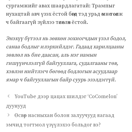
сургамжийг авах шаардлагатай: Трампыг
нухацтай авч үзэх ёстой бөгөөд тэд урьд өмнө төсөөлж
ч байгаагүй зүйлээ төлөвлөх ёстой.
Энэхүү бүтээл нь зөвхөн зохиогчдын үзэл бодол,
санаа бодлыг илэрхийлдэг. Гадаад харилцааны
зөвлөл нь бие даасан, аль нэг намын
гишүүнчлэлгүй байгууллага, судалгааны төв,
хэвлэн нийтлэгч бөгөөд бодлогын асуудлаар
ямар ч байгууллагын байр суурь эзэлдэггүй.
YouTube дээр цацах шилдэг ‘CoComelon’
дуунууд
Өсвөр насныхан болон залуучууд яагаад
эмчид тогтмол үзүүлэхээ больдог вэ?