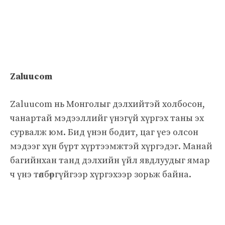
Zaluucom
Zaluucom нь Монголыг дэлхийтэй холбосон,
чанартай мэдээллийг үнэгүй хүргэх таны эх
сурвалж юм. Бид үнэн бодит, цаг үеэ олсон
мэдээг хүн бүрт хүртээмжтэй хүргэдэг. Манай
багийнхан танд дэлхийн үйл явдлуудыг ямар
ч үнэ төлбөргүйгээр хүргэхээр зорьж байна.