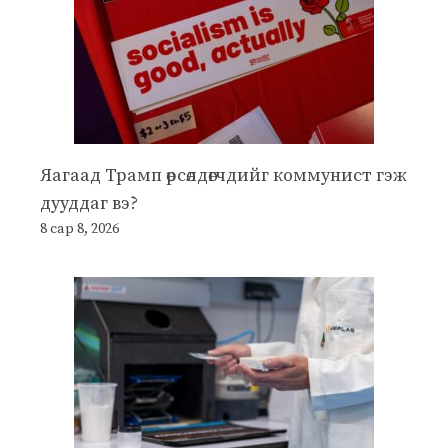
Яагаад Трамп өрсөлдөгчдийг коммунист гэж
дууддаг вэ?
8 сар 8, 2026