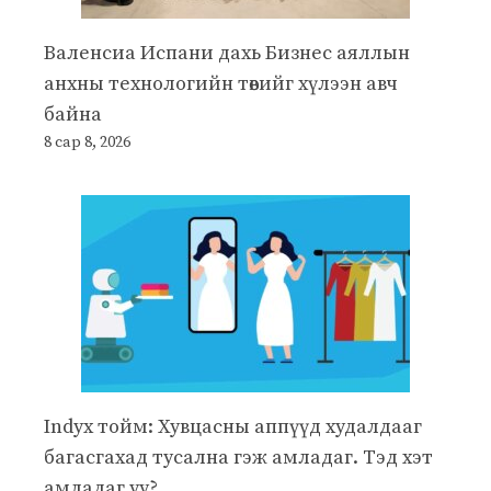
Валенсиа Испани дахь Бизнес аяллын
анхны технологийн төвийг хүлээн авч
байна
8 сар 8, 2026
Indyx тойм: Хувцасны аппүүд худалдааг
багасгахад тусална гэж амладаг. Тэд хэт
амладаг уу?