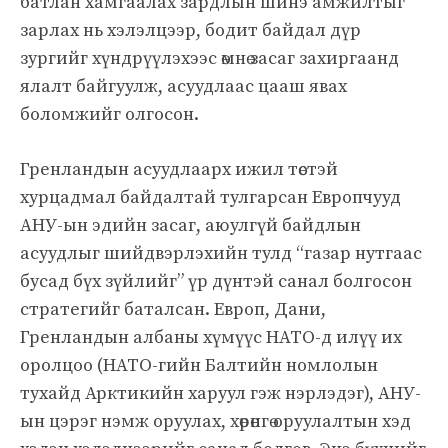
батлан ​​​​хамгаалах зардлын шинэ амжилтыг
зарлах нь хэлэлцээр, бодит байдал дүр
зургийг хүндрүүлэхээс өмнө засаг захиргаанд
ялалт байгуулж, асуудлаас цааш явах
боломжийг олгосон.
Гренландын асуудлаарх ижил төстэй
хурцадмал байдалтай тулгарсан Европчууд
АНУ-ын эдийн засаг, аюулгүй байдлын
асуудлыг шийдвэрлэхийн тулд “газар нутгаас
бусад бүх зүйлийг” үр дүнтэй санал болгосон
стратегийг баталсан. Европ, Дани,
Гренландын албаны хүмүүс НАТО-д илүү их
оролцоо (НАТО-гийн Балтийн номлолын
тухайд Арктикийн харуул гэж нэрлэдэг), АНУ-
ын цэрэг нэмж оруулах, хөрөнгө оруулалтын хэд