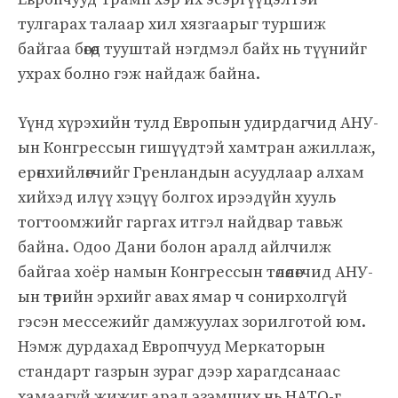
тулгарах талаар хил хязгаарыг туршиж
байгаа бөгөөд тууштай нэгдмэл байх нь түүнийг
ухрах болно гэж найдаж байна.
Үүнд хүрэхийн тулд Европын удирдагчид АНУ-
ын Конгрессын гишүүдтэй хамтран ажиллаж,
ерөнхийлөгчийг Гренландын асуудлаар алхам
хийхэд илүү хэцүү болгох ирээдүйн хууль
тогтоомжийг гаргах итгэл найдвар тавьж
байна. Одоо Дани болон аралд айлчилж
байгаа хоёр намын Конгрессын төлөөлөгчид АНУ-
ын төрийн эрхийг авах ямар ч сонирхолгүй
гэсэн мессежийг дамжуулах зорилготой юм.
Нэмж дурдахад Европчууд Меркаторын
стандарт газрын зураг дээр харагдсанаас
хамаагүй жижиг арал эзэмших нь НАТО-г