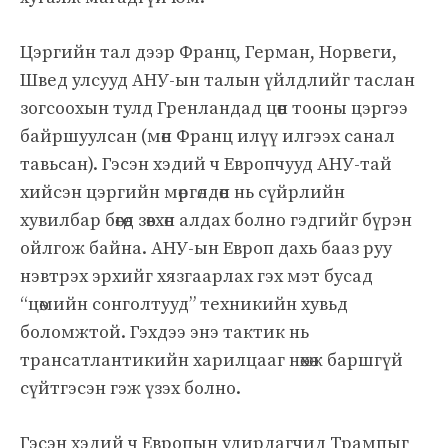
Цэргийн тал дээр Франц, Герман, Норвеги,
Швед улсууд АНУ-ын талын үйлдлийг таслан
зогсоохын тулд Гренландад цөөн тооны цэргээ
байршуулсан (мөн Франц илүү илгээх санал
тавьсан). Гэсэн хэдий ч Европчууд АНУ-тай
хийсэн цэргийн мөргөлдөөн нь сүйрлийн
хувилбар бөгөөд зөвхөн алдах болно гэдгийг бүрэн
ойлгож байна. АНУ-ын Европ дахь бааз руу
нэвтрэх эрхийг хязгаарлах гэх мэт бусад
“цөмийн сонголтууд” техникийн хувьд
боломжтой. Гэхдээ энэ тактик нь
трансатлантикийн харилцааг нөхөж баршгүй
сүйтгэсэн гэж үзэх болно.
Гэсэн хэдий ч Европын удирдагчид Трампыг