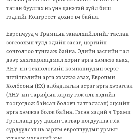
татан буулгах нь үнэ цэнэтэй зүйл биш
гэдгийг Конгресст дохио өгч байна.
Европчууд ч Трампын заналхийллийг таслан
зогсоохын тулд эдийн засаг, цэргийн
сонголтоо тунгааж байна. Эдийн засгийн тал
дээр хязгаарлагдмал хориг арга хэмжээ авах,
АНУ-ын технологийн компаниудын эсрэг
шийтгэлийн арга хэмжээ авах, Европын
Холбооны (ЕХ) албадлагын эсрэг арга хэрэгсэл
(АНУ-ын тарифын хариу гэж аль хэдийн
тооцогдож байсан боловч татгалзсан) эцсийн
арга хэмжээ болж байна. Гэсэн хэдий ч Трамп
Гренланд руу дахин татвар ногдуулна гэж
сүрдүүлсэн нь зарим европчуудын урмыг
хугалж магадгүй юм.