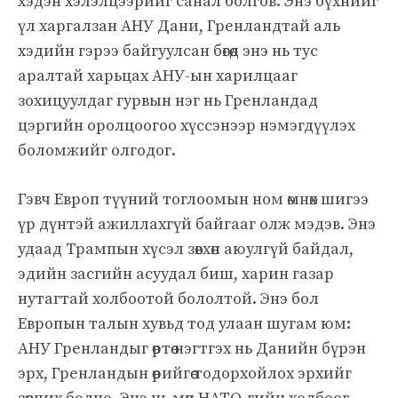
хэдэн хэлэлцээрийг санал болгов. Энэ бүхнийг
үл харгалзан АНУ Дани, Гренландтай аль
хэдийн гэрээ байгуулсан бөгөөд энэ нь тус
аралтай харьцах АНУ-ын харилцааг
зохицуулдаг гурвын нэг нь Гренландад
цэргийн оролцоогоо хүссэнээр нэмэгдүүлэх
боломжийг олгодог.
Гэвч Европ түүний тоглоомын ном өмнөх шигээ
үр дүнтэй ажиллахгүй байгааг олж мэдэв. Энэ
удаад Трампын хүсэл зөвхөн аюулгүй байдал,
эдийн засгийн асуудал биш, харин газар
нутагтай холбоотой бололтой. Энэ бол
Европын талын хувьд тод улаан шугам юм:
АНУ Гренландыг өөртөө нэгтгэх нь Данийн бүрэн
эрх, Гренландын өөрийгөө тодорхойлох эрхийг