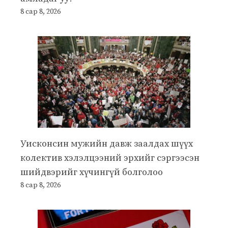
8 сар 8, 2026
Уисконсин мужийн давж заалдах шүүх
колектив хэлэлцээний эрхийг сэргээсэн
шийдвэрийг хүчингүй болголоо
8 сар 8, 2026