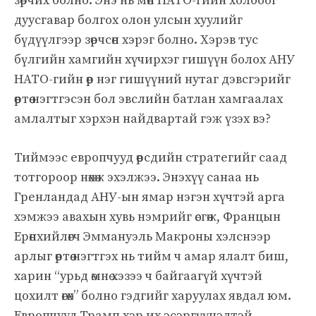
зөрчих болно. Энэ нь мөн НАТО-гийн холбоог
дуусгавар болгох олон улсын хуулийг
бүдүүлгээр зөрчсөн хэрэг болно. Хэрэв тус
бүлгийн хамгийн хүчирхэг гишүүн болох АНУ
НАТО-гийн өөр нэг гишүүний нутаг дэвсгэрийг
өөртөө нэгтгэсэн бол эвслийн батлан ​​хамгаалах
амлалтыг хэрхэн найдвартай гэж үзэх вэ?
Тиймээс европчууд өөрсдийн стратегийг саад
тотгороор нөхөж эхэлжээ. Энэхүү санаа нь
Гренландад АНУ-ын ямар нэгэн хүчтэй арга
хэмжээ авахын хувь нэмрийг өсгөж, Францын
Ерөнхийлөгч Эммануэль Макроны хэлснээр
арлыг өөртөө нэгтгэх нь тийм ч амар ялалт биш,
харин “урьд өмнө хэзээ ч байгаагүй хүчтэй
цохилт өгөх” болно гэдгийг харуулах явдал юм.
Европчууд Трамп хэр их эсэргүүцэлтэй