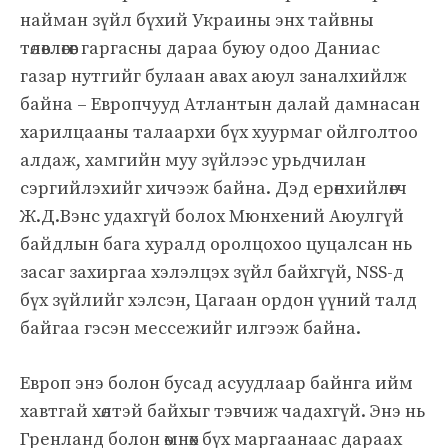
найман зүйл бүхий Украины энх тайвны
төлөвлөгөөг гаргасны дараа буюу одоо Даниас
газар нутгийг булаан авах аюул заналхийлж
байна – Европчууд Атлантын далай дамнасан
харилцааны талаархи бүх хуурмаг ойлголтоо
алдаж, хамгийн муу зүйлээс урьдчилан
сэргийлэхийг хичээж байна. Дэд ерөнхийлөгч
Ж.Д.Вэнс удахгүй болох Мюнхений Аюулгүй
байдлын бага хуралд оролцохоо цуцалсан нь
засаг захиргаа хэлэлцэх зүйл байхгүй, NSS-д
бүх зүйлийг хэлсэн, Цагаан ордон үүний талд
байгаа гэсэн мессежийг илгээж байна.
Европ энэ болон бусад асуудлаар байнга ийм
хавтгай хөлтэй байхыг тэвчиж чадахгүй. Энэ нь
Гренланд болон өмнөх бүх маргаанаас дараах