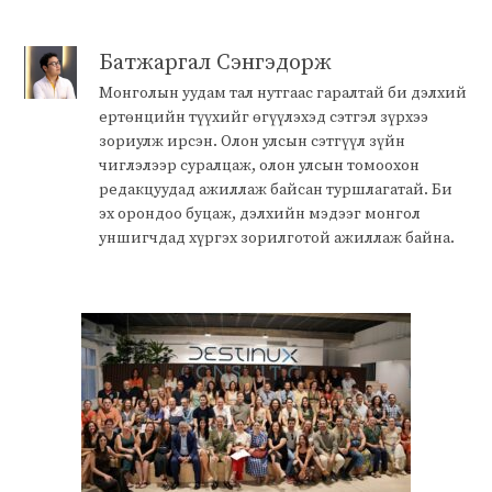
Батжаргал Сэнгэдорж
Монголын уудам тал нутгаас гаралтай би дэлхий
ертөнцийн түүхийг өгүүлэхэд сэтгэл зүрхээ
зориулж ирсэн. Олон улсын сэтгүүл зүйн
чиглэлээр суралцаж, олон улсын томоохон
редакцуудад ажиллаж байсан туршлагатай. Би
эх орондоо буцаж, дэлхийн мэдээг монгол
уншигчдад хүргэх зорилготой ажиллаж байна.