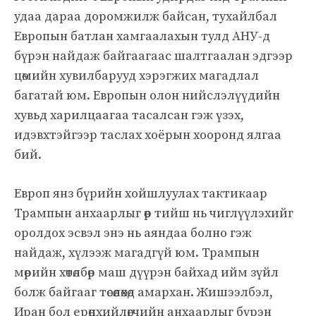
удаа дараа доромжилж байсан, тухайлбал
Европын батлан ​​​​хамгаалахын тулд АНУ-д
бүрэн найдаж байгаагаас шалтгаалан эдгээр
цөмийн хувилбарууд хэрэгжих магадлал
багатай юм. Европын олон нийслэлүүдийн
хувьд харилцаагаа тасалсан гэж үзэх,
идэвхтэйгээр таслах хоёрын хооронд ялгаа
бий.
Европ янз бүрийн хойшлуулах тактикаар
Трампын анхаарлыг өөр тийш нь чиглүүлэхийг
оролдох эсвэл энэ нь аяндаа болно гэж
найдаж, хүлээж магадгүй юм. Трампын
мөрийн хөтөлбөр маш дүүрэн байхад ийм зүйл
болж байгааг төсөөлөхөд амархан. Жишээлбэл,
Иран бол ерөнхийлөгчийн анхаарлыг бүрэн