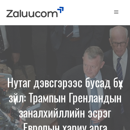
Skip
to
Menu
content
Нутаг дэвсгэрээс бусад бүх
зүйл: Трампын Гренландын
заналхийллийн эсрэг
Европын хариу арга