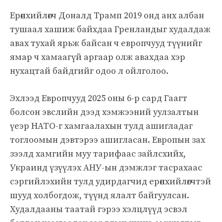
Ерөнхийлөгч Доналд Трамп 2019 онд анх албан
тушаал хашиж байхдаа Гренландыг худалдаж
авах тухай ярьж байсан ч европчууд түүнийг
ямар ч хамаагүй аргаар олж авахдаа хэр
нухацтай байдгийг одоо л ойлголоо.
Эхлээд Европчууд 2025 оны 6-р сард Гаагт
болсон эвслийн дээд хэмжээний уулзалтын
үеэр НАТО-г хамгаалахын тулд ашигладаг
тоглоомын дэвтэрээ ашигласан. Европын зах
зээлд хамгийн муу тарифаас зайлсхийх,
Украинд үзүүлэх АНУ-ын дэмжлэг тасрахаас
сэргийлэхийн тулд удирдагчид ерөнхийлөгчтэй
шууд холбогдож, түүнд ялалт байгуулсан.
Худалдааны таатай гэрээ хэлцлүүд эсвэл