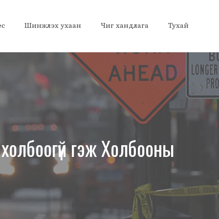
ес
Шинжлэх ухаан
Чиг хандлага
Тухай
 холбоогүй гэж Холбооны