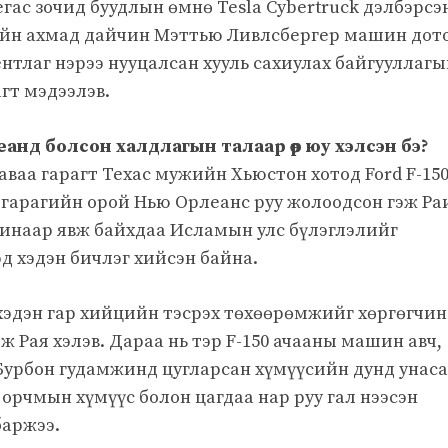
ас зочид буудлын өмнө Tesla Cybertruck дэлбэрсэ
ийн ахмад дайчин Мэттью Ливлсбергер машин дот
нтлаг нэрээ нууцалсан хууль сахиулах байгууллагы
гт мэдээлэв.
анд болсон халдлагын талаар өөр юу хэлсэн бэ?
ваа гарагт Техас мужийн Хьюстон хотод Ford F-15
гарагийн орой Нью Орлеанс руу жолоодсон гэж Ра
шинаар явж байхдаа Исламын улс бүлэглэлийг
 хэдэн бичлэг хийсэн байна.
хэдэн гар хийцийн тэсрэх төхөөрөмжийг хөргөгчи
ж Рая хэлэв. Дараа нь тэр F-150 ачааны машин авч,
Бурбон гудамжинд цугларсан хүмүүсийн дунд унас
орчмын хүмүүс болон цагдаа нар руу гал нээсэн
баржээ.