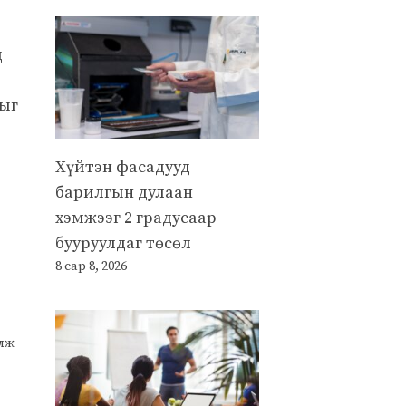
д
хыг
Хүйтэн фасадууд
барилгын дулаан
хэмжээг 2 градусаар
бууруулдаг төсөл
8 сар 8, 2026
улж