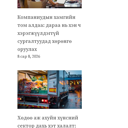
Компаниудын хамгийн
том алдаа: дараа нь хэн ч
хэрэгжүүлдэггүй
сургалтуудад хөрөнгө
оруулах
8 сар 8, 2026
Хөдөө аж ахуйн хүнсний
сектор дахь хэт халалт: