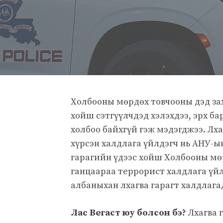
Холбооны мөрдөх товчооны дэд за
хойш сэтгүүлчдэд хэлэхдээ, эрх б
холбоо байхгүй гэж мэдэгджээ. Лха
хүрсэн халдлага үйлдэгч нь АНУ-ы
гарагийн үдээс хойш Холбооны мө
ганцаараа террорист халдлага үйл
албаныхан лхагва гарагт халдлагад
Лас Вегаст юу болсон бэ?
Лхагва 