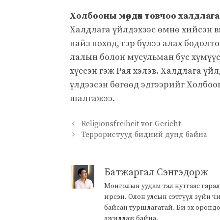
Холбооны мөрдөх товчоо халдлаг
Халдлага үйлдэхээс өмнө хийсэн в
найз нөхөд, гэр бүлээ алах бодолто
лалын болон мусульман бус хүмүү
хүссэн гэж Рая хэлэв. Халдлага үй
үлдээсэн бөгөөд эдгээрийг Холбо
шалгажээ.
Religionsfreiheit vor Gericht
Террористууд бидний дунд байна
Батжаргал Сэнгэдорж
Монголын уудам тал нутгаас гарал
ирсэн. Олон улсын сэтгүүл зүйн 
байсан туршлагатай. Би эх оронд
ажиллаж байна.