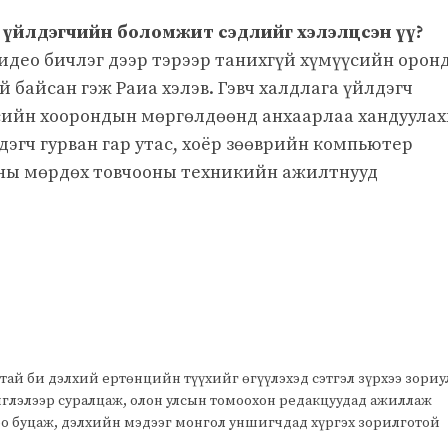
а үйлдэгчийн боломжит сэдлийг хэлэлцсэн үү?
идео бичлэг дээр тэрээр танихгүй хүмүүсийн орон
й байсан гэж Раиа хэлэв. Гэвч халдлага үйлдэгч
сийн хоорондын мөргөлдөөнд анхаарлаа хандуула
лдэгч гурван гар утас, хоёр зөөврийн компьютер
оны мөрдөх товчооны техникийн ажилтнууд
тай би дэлхий ертөнцийн түүхийг өгүүлэхэд сэтгэл зүрхээ зори
чиглэлээр суралцаж, олон улсын томоохон редакцуудад ажиллаж
оо буцаж, дэлхийн мэдээг монгол уншигчдад хүргэх зорилготой