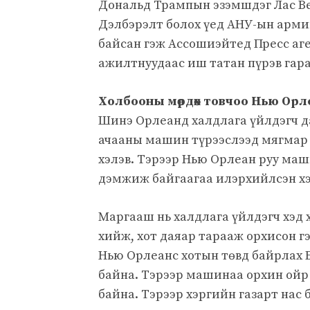
Дональд Трампын эзэмшдэг Лас Вег
Дэлбэрэлт болох үед АНУ-ын арм
байсан гэж Ассошиэйтед Пресс аге
ажилтнуудаас иш татан пүрэв гара
Холбооны мөрдөх товчоо Нью Орле
Шинэ Орлеанд халдлага үйлдэгч да
ачааны машин түрээслээд мягмар 
хэлэв. Тэрээр Нью Орлеан руу ма
дэмжиж байгаагаа илэрхийлсэн хэд
Маргааш нь халдлага үйлдэгч хэд 
хийж, хот даяар тарааж орхисон гэ
Нью Орлеанс хотын төвд байрлах 
байна. Тэрээр машинаа орхин ойр 
байна. Тэрээр хэргийн газарт нас 