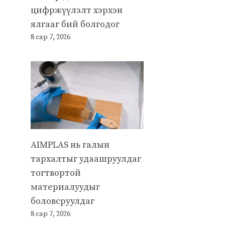
цифржүүлэлт хэрхэн
ялгааг бий болгодог
8 сар 7, 2026
AIMPLAS нь галын
тархалтыг удаашруулдаг
тогтвортой
материалуудыг
боловсруулдаг
8 сар 7, 2026