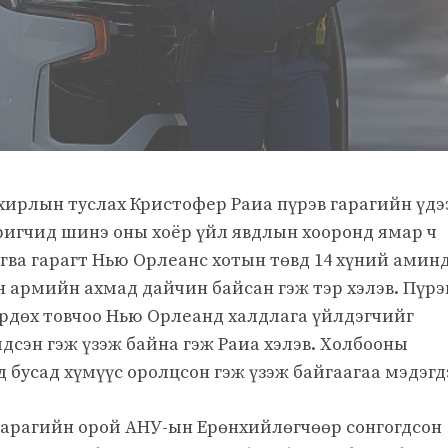
хирлын туслах Кристофер Раиа пүрэв гарагийн үдэ
аригчид шинэ оны хоёр үйл явдлын хооронд ямар ч
гва гарагт Нью Орлеанс хотын төвд 14 хүний ​​амин
н армийн ахмад дайчин байсан гэж тэр хэлэв. Пүрэ
рдөх товчоо Нью Орлеанд халдлага үйлдэгчийг
дсэн гэж үзэж байна гэж Раиа хэлэв. Холбооны
 бусад хүмүүс оролцсон гэж үзэж байгаагаа мэдэгд
гарагийн орой АНУ-ын Ерөнхийлөгчөөр сонгогдсон