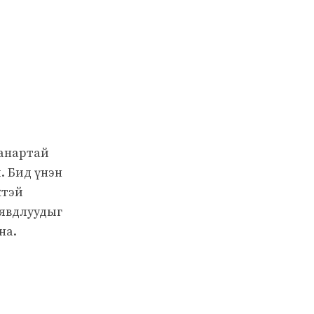
чанартай
. Бид үнэн
жтэй
 явдлуудыг
на.