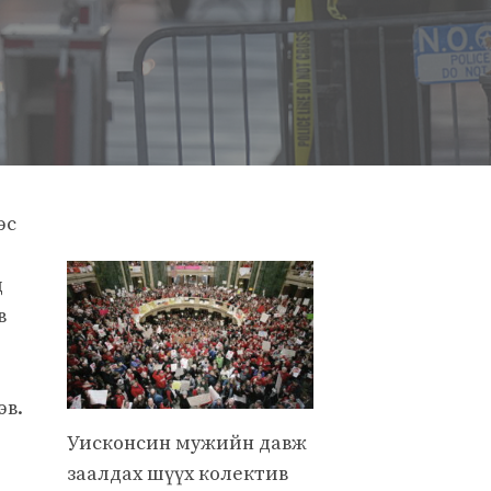
эс
д
в
эв.
Уисконсин мужийн давж
заалдах шүүх колектив