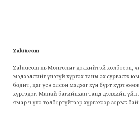
Zaluucom
Zaluucom нь Монголыг дэлхийтэй холбосон, 
мэдээллийг үнэгүй хүргэх таны эх сурвалж юм
бодит, цаг үеэ олсон мэдээг хүн бүрт хүртээм
хүргэдэг. Манай багийнхан танд дэлхийн үйл
ямар ч үнэ төлбөргүйгээр хүргэхээр зорьж бай