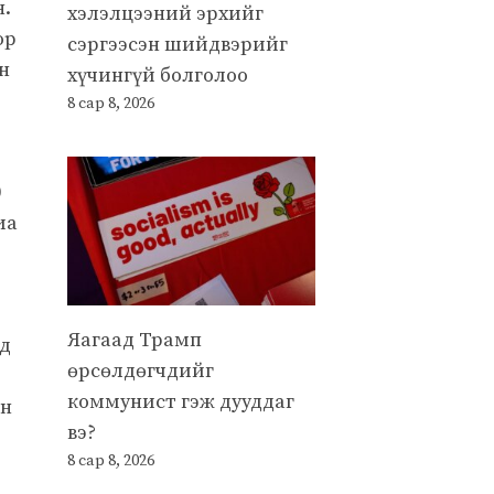
н.
хэлэлцээний эрхийг
ор
сэргээсэн шийдвэрийг
н
хүчингүй болголоо
8 сар 8, 2026
0
иа
Яагаад Трамп
нд
өрсөлдөгчдийг
коммунист гэж дууддаг
ан
вэ?
8 сар 8, 2026