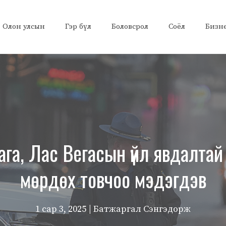
Олон улсын
Гэр бүл
Боловсрол
Соёл
Бизн
а, Лас Вегасын үйл явдалтай
мөрдөх товчоо мэдэгдэв
1 сар 3, 2025
| Батжаргал Сэнгэдорж