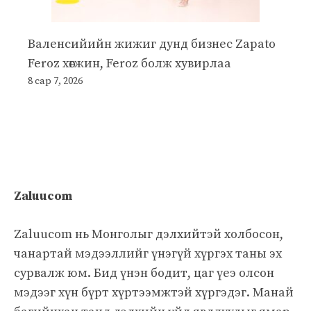
Валенсийийн жижиг дунд бизнес Zapato
Feroz хөгжин, Feroz болж хувирлаа
8 сар 7, 2026
Zaluucom
Zaluucom нь Монголыг дэлхийтэй холбосон,
чанартай мэдээллийг үнэгүй хүргэх таны эх
сурвалж юм. Бид үнэн бодит, цаг үеэ олсон
мэдээг хүн бүрт хүртээмжтэй хүргэдэг. Манай