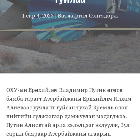
1 сар 4, 2025
| Батжаргал Сэнгэдорж
ОХУ-ын Ерөнхийлөгч Владимир Путин өнгөрсөн
бямба гарагт Азербайжаны Ерөнхийлөгч Илхам
Алиеваас уучлалт гуйсан тухай Кремль олон
нийтийн сүлжээгээр дамжуулан мэдэгджээ.
Путин Алиевтай яриа хэлэлцээг эхлүүлж, Зул
сарын баяраар Азербайжаны агаарын