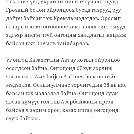
гэж байх үед Украины нисгэгчгүй онгоцууд
Грозный болон ойролцоох бусад газрууд руу
дайрч байсан гэж Кремль мэдэгдэв. Оросын
агаарын довтолгооноос хамгаалах системүүд
эдгээр нисгэгчгүй онгоцны халдлагыг няцааж
байсан гэж Кремль тайлбарлав.
Уг онгоц Казахстаны Актау хотын ойролцоо
осолдсон байна. Онгоцонд 67 хүн зорчиж
явсан гэж “Azerbaijan Airlines” компанийн
мэдээлэв. Ослын улмаас зорчигчдын 38 нь нас
барсан гэх мэдээлэл байна. Онгоцонд сууж
явсан хүмүүс гол төлөв Азербайжаны иргэд
байсан ч зарим орос, казах иргэд онгоцонд
сууж байжээ.