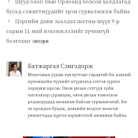
Шууд блог: Нью Орлеанд болсон халдлагад
бусад сэжигтнүүдийг эрэн сурвалжилж байна
Цэргийн давж заалдах шатны шүүх 9-р
сарын 11-ний нэхэмжлэлийг хүчингүй
болгохыг зөвшөөрөв
Батжаргал Сэнгэдорж
Монголын уудам тал нутгаас гаралтай би дэлхий
ертөнцийн түүхийг өгүүлэхэд сэтгэл зүрхээ
зориулж ирсэн. Олон улсын сэтгүүл зүйн
чиглэлээр суралцаж, олон улсын томоохон
редакцуудад ажиллаж байсан туршлагатай. Би
эх орондоо буцаж, дэлхийн мэдээг монгол
уншигчдад хүргэх зорилготой ажиллаж байна.