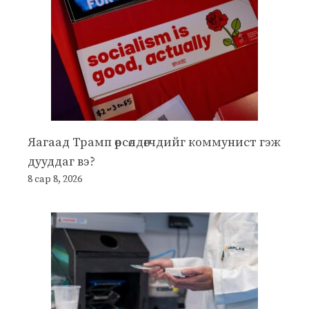
Яагаад Трамп өрсөлдөгчдийг коммунист гэж
дууддаг вэ?
8 сар 8, 2026