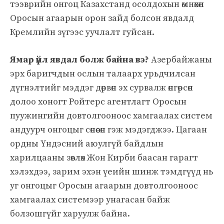
тээврийн онгоц Казахстанд осолдохын өмнөхөн
Оросын агаарын орон зайд болсон явдалд
Кремлийн зүгээс уучлалт гуйсан.
Ямар үйл явдал болж байна вэ?
Азербайжаны
эрх баригчдын ослын талаарх урьдчилсан
дүгнэлтийг мэддэг дөрвөн эх сурвалж өнгөрсөн
долоо хоногт Ройтерс агентлагт Оросын
пуужингийн довтолгооноос хамгаалах систем
андуурч онгоцыг сөнөөсөн гэж мэдэгджээ. Цагаан
ордны Үндэсний аюулгүй байдлын
харилцааны зөвлөх Жон Кирби баасан гарагт
хэлэхдээ, зарим эхэн үеийн шинж тэмдгүүд нь
уг онгоцыг Оросын агаарын довтолгооноос
хамгаалах системээр унагасан байж
болзошгүйг харуулж байна.