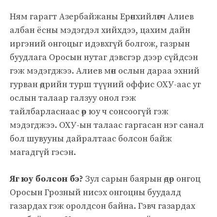
Ням гарагт Азербайжаны Ерөнхийлөгч Алиев
албан ёсны мэдэгдэл хийхдээ, цахим дайн
иргэний онгоцыг идэвхгүй болгож, газрын
буудлага Оросын нутаг дэвсгэр дээр сүйдсэн
гэж мэдэгджээ. Алиев мөн ослын дараа эхний
гурван өдрийн турш түүний оффис ОХУ-аас уг
ослын талаар галзуу онол гэж
тайлбарласнаас өөр юу ч сонсоогүй гэж
мэдэгджээ. ОХУ-ын талаас гаргасан нэг санал
бол шувууны дайралтаас болсон байж
магадгүй гэсэн.
Яг юу болсон бэ?
Зул сарын баярын өдөр онгоц
Оросын Грозный нисэх онгоцны буудалд
газардах гэж оролдсон байна. Гэвч газардах