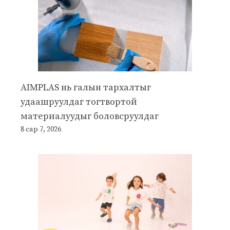
AIMPLAS нь галын тархалтыг
удаашруулдаг тогтвортой
материалуудыг боловсруулдаг
8 сар 7, 2026