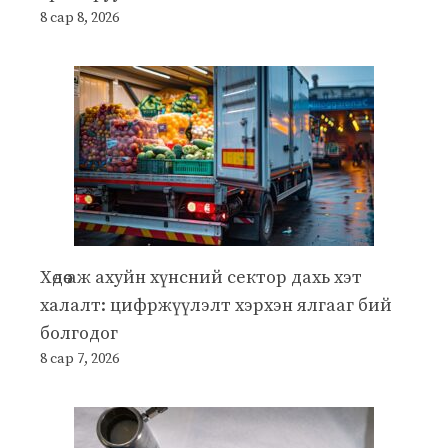
8 сар 8, 2026
Хөдөө аж ахуйн хүнсний сектор дахь хэт
халалт: цифржүүлэлт хэрхэн ялгааг бий
болгодог
8 сар 7, 2026