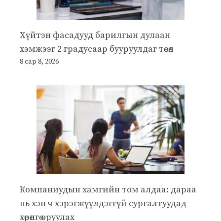
Хүйтэн фасадууд барилгын дулаан
хэмжээг 2 градусаар бууруулдаг төсөл
8 сар 8, 2026
Компаниудын хамгийн том алдаа: дараа
нь хэн ч хэрэгжүүлдэггүй сургалтуудад
хөрөнгө оруулах