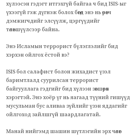
хүлээсэн гэдэгт итгэхгүй байгаа ч бид ISIS-ыг
үхээгүй гэж дүгнэж болох бөгөөд энэ нь өрөвч
дэмжигчдийг элсүүлж, цэргүүдийг
төлөвшүүлсээр байна.
Энэ Исламын террорист бүлэглэлийг бид
хэрхэн ойлгох ёстой вэ?
ISIS бол салафист болон жихадист үзэл
баримтлалд суурилсан террорист
байгууллага гэдгийг бид хүлээн зөвшөөрөх
хэрэгтэй. Энэ хоёр үг нь яагаад түүний гишүүд
мусульман бус аливаа зүйлийг үзэн яддагийг
ойлгоход зайлшгүй шаардлагатай.
Манай нийгэмд шашин шүтлэгийн эрх чөлөөг