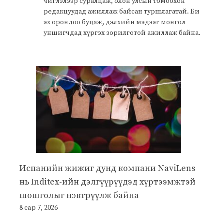
чиглэлээр суралцаж, олон улсын томоохон
редакцуудад ажиллаж байсан туршлагатай. Би
эх орондоо буцаж, дэлхийн мэдээг монгол
уншигчдад хүргэх зорилготой ажиллаж байна.
Испанийн жижиг дунд компани NaviLens
нь Inditex-ийн дэлгүүрүүдэд хүртээмжтэй
шошголыг нэвтрүүлж байна
8 сар 7, 2026