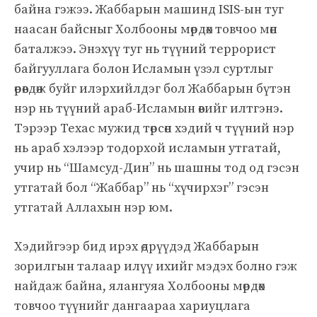
байна гэжээ. Жаббарын машинд ISIS-ын туг
наасан байсныг Холбооны мөрдөх товчоо мөн
баталжээ. Энэхүү туг нь түүний террорист
байгууллага болон Исламын үзэл суртлыг
өрөвдөж буйг илэрхийлдэг бол Жаббарын бүтэн
нэр нь түүний араб-Исламын өвийг илтгэнэ.
Тэрээр Техас мужид төрсөн хэдий ч түүний нэр
нь араб хэлээр тодорхой исламын утгатай,
учир нь “Шамсуд-Дин” нь шашны тод од гэсэн
утгатай бол “Жаббар” нь “хүчирхэг” гэсэн
утгатай Аллахын нэр юм.
Хэдийгээр бид ирэх өдрүүдэд Жаббарын
зорилгын талаар илүү ихийг мэдэх болно гэж
найдаж байна, ялангуяа Холбооны мөрдөх
товчоо түүнийг дангаараа хариуцлага