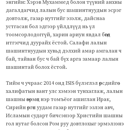
энгийн: Хэрэв Мухаммед болон түүний анхны
дагалдагчид лалын бус шашинтнуудын эсрэг
довтолж, газар нутгийг эзэлж, дайснаа
устгасан бол эдгээр үйлдлүүд нь үл
тоомсорлодоггүй, харин ариун явдал бөгөөд
итгэгчид дуурайх ёстой. Салафи лалын
шашинтнуудын хувьд дэлхий амар амгалан ч
бай, тайван бус ч бай бүх арга замаар лалын
шашинтай болох ёстой.
Тийм ч учраас 2014 онд ISIS бүлэглэл өөрсдийгөө
халифатын вант улс хэмээн тунхаглаж, лалын
шашны өвөрмөц нэр томъёог ашиглан Ирак,
Сирийн өргөн уудам газар нутгийг эзлэн авч,
Исламын сударт бичсэнээр Христийн шашны
гол нутаг болсон Ром руу довтлохыг эрмэлзэнэ