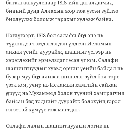
баталгаажуулснаар ISIS-ийн дагалдагчид
бидний дунд Аллахын жор гэж үзсэн зүйлээ
биелүүлэх боломж гарахыг хүлээж байна.
Нэгдүгээрт, ISIS бол салафи бөгөөд энэ нь
түүхэндээ тэмдэглэгдэн үлдсэн Исламын
анхны үеийг дуурайж, шашныг үсгээр нь
хэрэглэхийг эрмэлздэг гэсэн үг юм. Салафи
шашинтнуудын хувьд орчин үеийн байдал нь
бузар муу бөгөөд аливаа шинэлэг зүйл бол тэрс
үзэл юм, учир нь Исламын хамгийн сайхан
өдрүүд нь Мухаммед болон түүний хамтрагчид
байсан бөгөөд тэднийг дуурайж болохуйц гэрэл
гэгээтэй хүмүүс гэж магтдаг.
Салафи лалын шашинтнуудын логик нь