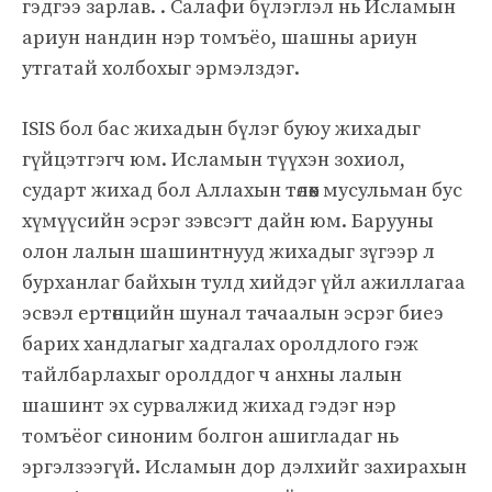
гэдгээ зарлав. . Салафи бүлэглэл нь Исламын
ариун нандин нэр томъёо, шашны ариун
утгатай холбохыг эрмэлздэг.
ISIS бол бас жихадын бүлэг буюу жихадыг
гүйцэтгэгч юм. Исламын түүхэн зохиол,
сударт жихад бол Аллахын төлөөх мусульман бус
хүмүүсийн эсрэг зэвсэгт дайн юм. Барууны
олон лалын шашинтнууд жихадыг зүгээр л
бурханлаг байхын тулд хийдэг үйл ажиллагаа
эсвэл ертөнцийн шунал тачаалын эсрэг биеэ
барих хандлагыг хадгалах оролдлого гэж
тайлбарлахыг оролддог ч анхны лалын
шашинт эх сурвалжид жихад гэдэг нэр
томъёог синоним болгон ашигладаг нь
эргэлзээгүй. Исламын дор дэлхийг захирахын