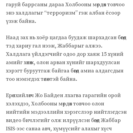
гаруй баррсаны дараа Холбооны мөрдөх товчоо
энэ халдлагыг “терроризм” гэж албан ёсоор
үзэж байна.
Наад зах нь хоёр цагдаа буудаж шархадсан бөгөөд
тэд хариу гал нээж, Жаббарыг алжээ.
Халдлага үйлдэгчийг одоо дор хаяж 15 хүний ​​
амийг хөнөөж, олон арван хүнийг шархдуулсан
хэрэгт буруутгаж байгаа бөгөөд амиа алдагсдын
тоо нэмэгдэх төлөвтэй байна.
Ерөнхийлөгч Жо Байден лхагва гарагийн орой
хэлэхдээ, Холбооны мөрдөх товчоо олон
нийтийн мэдээллийн хэрэгслээр нийтлэгдсэн
видео бичлэгийг олж илрүүлсэн бөгөөд Жаббар
ISIS-ээс санаа авч, хүмүүсийг алахыг хүсч