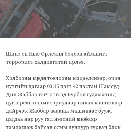
Шинэ он Нью Орлеанд болсон аймшигт
террорист халдлагатай ирлээ.
Холбооны мөрдөх товчооны мэдээлснээр, орон
нутгийн цагаар 03:15 цагт 42 настай Шамсуд-
Дин Жаббар гэгч этгээд Бурбон гудамжинд
цугларсан олныг зориудаар пикап машинаар
дайрчээ. Жаббар ачааны машинаас бууж,
цагдаа нар руу гал нээсний өмнө баяр
тэмдэглэж байсан олны дундуур гурван блок