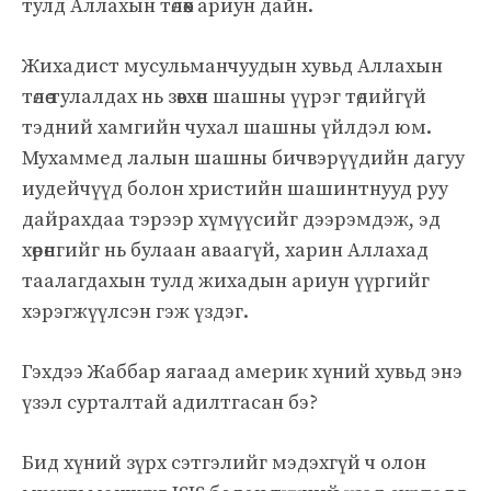
тулд Аллахын төлөөх ариун дайн.
Жихадист мусульманчуудын хувьд Аллахын
төлөө тулалдах нь зөвхөн шашны үүрэг төдийгүй
тэдний хамгийн чухал шашны үйлдэл юм.
Мухаммед лалын шашны бичвэрүүдийн дагуу
иудейчүүд болон христийн шашинтнууд руу
дайрахдаа тэрээр хүмүүсийг дээрэмдэж, эд
хөрөнгийг нь булаан аваагүй, харин Аллахад
таалагдахын тулд жихадын ариун үүргийг
хэрэгжүүлсэн гэж үздэг.
Гэхдээ Жаббар яагаад америк хүний ​​хувьд энэ
үзэл сурталтай адилтгасан бэ?
Бид хүний ​​​​зүрх сэтгэлийг мэдэхгүй ч олон