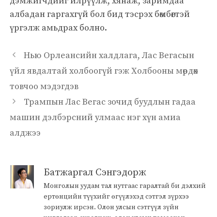
дэмжигчдийг илрүүлж, хянаж, заримдаа
албадан гаргахгүй бол бид тэсрэх бөмбөгтэй
үргэлж амьдрах болно.
Нью Орлеансийн халдлага, Лас Вегасын
үйл явдалтай холбоогүй гэж Холбооны мөрдөх
товчоо мэдэгдэв
Трампын Лас Вегас зочид буудлын гадаа
машин дэлбэрсний улмаас нэг хүн амиа
алджээ
Батжаргал Сэнгэдорж
Монголын уудам тал нутгаас гаралтай би дэлхий
ертөнцийн түүхийг өгүүлэхэд сэтгэл зүрхээ
зориулж ирсэн. Олон улсын сэтгүүл зүйн