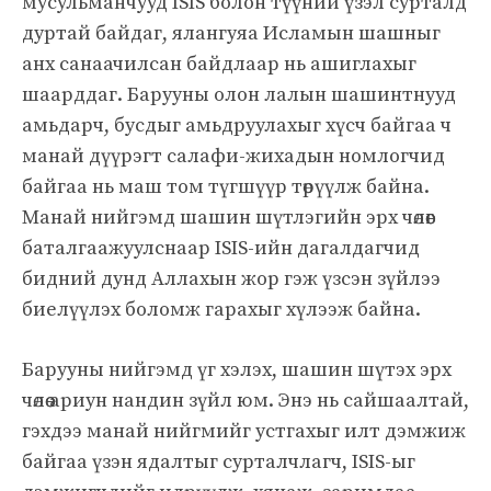
мусульманчууд ISIS болон түүний үзэл сурталд
дуртай байдаг, ялангуяа Исламын шашныг
анх санаачилсан байдлаар нь ашиглахыг
шаарддаг. Барууны олон лалын шашинтнууд
амьдарч, бусдыг амьдруулахыг хүсч байгаа ч
манай дүүрэгт салафи-жихадын номлогчид
байгаа нь маш том түгшүүр төрүүлж байна.
Манай нийгэмд шашин шүтлэгийн эрх чөлөөг
баталгаажуулснаар ISIS-ийн дагалдагчид
бидний дунд Аллахын жор гэж үзсэн зүйлээ
биелүүлэх боломж гарахыг хүлээж байна.
Барууны нийгэмд үг хэлэх, шашин шүтэх эрх
чөлөө ариун нандин зүйл юм. Энэ нь сайшаалтай,
гэхдээ манай нийгмийг устгахыг илт дэмжиж
байгаа үзэн ядалтыг сурталчлагч, ISIS-ыг