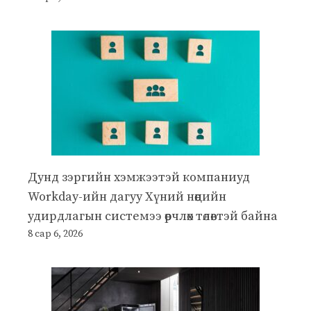
Дунд зэргийн хэмжээтэй компаниуд
Workday-ийн дагуу Хүний нөөцийн
удирдлагын системээ өөрчлөх төлөвтэй байна
8 сар 6, 2026