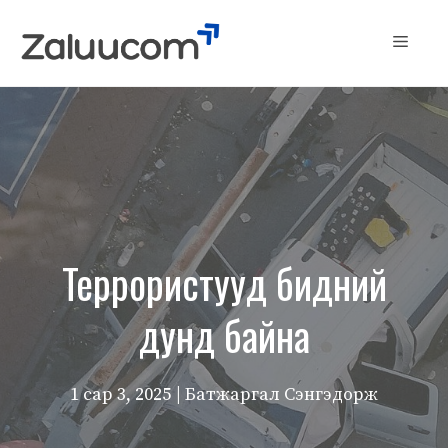
Skip
to
Menu
content
Террористууд бидний
дунд байна
1 сар 3, 2025
| Батжаргал Сэнгэдорж