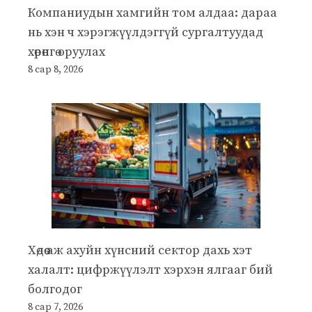
Компаниудын хамгийн том алдаа: дараа
нь хэн ч хэрэгжүүлдэггүй сургалтуудад
хөрөнгө оруулах
8 сар 8, 2026
Хөдөө аж ахуйн хүнсний сектор дахь хэт
халалт: цифржүүлэлт хэрхэн ялгааг бий
болгодог
8 сар 7, 2026