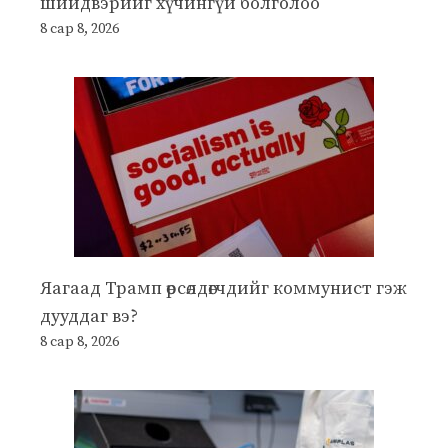
шийдвэрийг хүчингүй болголоо
8 сар 8, 2026
Яагаад Трамп өрсөлдөгчдийг коммунист гэж
дууддаг вэ?
8 сар 8, 2026