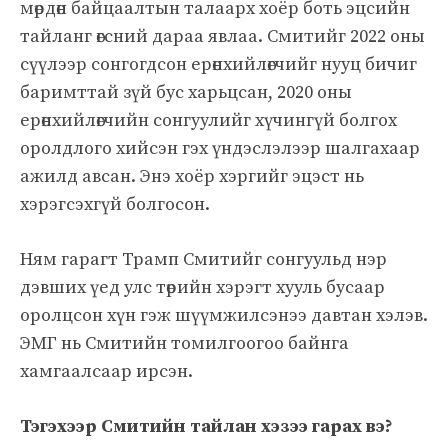
мөрдөн байцаалтын талаарх хоёр боть эцсийн
тайланг өгсний дараа явлаа. Смитийг 2022 оны
сүүлээр сонгогдсон ерөнхийлөгчийг нууц бичиг
баримттай зүй бус харьцсан, 2020 оны
ерөнхийлөгчийн сонгуулийг хүчингүй болгох
оролдлого хийсэн гэх үндэслэлээр шалгахаар
ажилд авсан. Энэ хоёр хэргийг эцэст нь
хэрэгсэхгүй болгосон.
Ням гарагт Трамп Смитийг сонгуульд нэр
дэвших үед улс төрийн хэрэгт хууль бусаар
оролцсон хүн гэж шүүмжилсэнээ давтан хэлэв.
ЭМГ нь Смитийн томилгоогоо байнга
хамгаалсаар ирсэн.
Тэгэхээр Смитийн тайлан хэзээ гарах вэ?