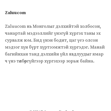
Zaluucom
Zaluucom нь Монголыг дэлхийтэй холбосон,
чанартай мэдээллийг үнэгүй хүргэх таны эх
сурвалж юм. Бид үнэн бодит, цаг үеэ олсон
мэдээг хүн бүрт хүртээмжтэй хүргэдэг. Манай
багийнхан танд дэлхийн үйл явдлуудыг ямар
ч үнэ төлбөргүйгээр хүргэхээр зорьж байна.