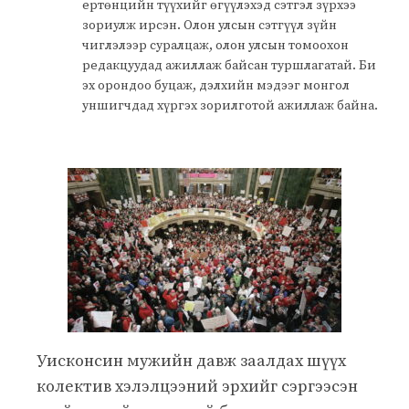
ертөнцийн түүхийг өгүүлэхэд сэтгэл зүрхээ
зориулж ирсэн. Олон улсын сэтгүүл зүйн
чиглэлээр суралцаж, олон улсын томоохон
редакцуудад ажиллаж байсан туршлагатай. Би
эх орондоо буцаж, дэлхийн мэдээг монгол
уншигчдад хүргэх зорилготой ажиллаж байна.
Уисконсин мужийн давж заалдах шүүх
колектив хэлэлцээний эрхийг сэргээсэн