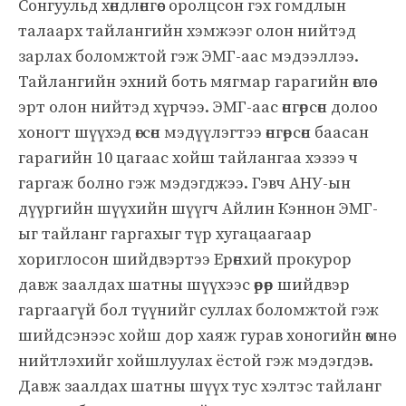
Сонгуульд хөндлөнгөөс оролцсон гэх гомдлын
талаарх тайлангийн хэмжээг олон нийтэд
зарлах боломжтой гэж ЭМГ-аас мэдээллээ.
Тайлангийн эхний боть мягмар гарагийн өглөө
эрт олон нийтэд хүрчээ. ЭМГ-аас өнгөрсөн долоо
хоногт шүүхэд өгсөн мэдүүлэгтээ өнгөрсөн баасан
гарагийн 10 цагаас хойш тайлангаа хэзээ ч
гаргаж болно гэж мэдэгджээ. Гэвч АНУ-ын
дүүргийн шүүхийн шүүгч Айлин Кэннон ЭМГ-
ыг тайланг гаргахыг түр хугацаагаар
хориглосон шийдвэртээ Ерөнхий прокурор
давж заалдах шатны шүүхээс өөрөөр шийдвэр
гаргаагүй бол түүнийг суллах боломжтой гэж
шийдсэнээс хойш дор хаяж гурав хоногийн өмнө
нийтлэхийг хойшлуулах ёстой гэж мэдэгдэв.
Давж заалдах шатны шүүх тус хэлтэс тайланг