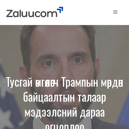
Skip
to
Menu
content
Тусгай өмгөөлөгч Трампын мөрдөн
байцаалтын талаар
мэдээлсний дараа
огцорлоо