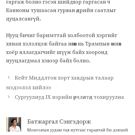
гаргаж болно гэсэн шийдвэр гаргасан ч
Канноны тушаасан гурван өдрийн саатлыг
цуцалсангүй.
Нууц бичиг баримттай холбоотой хэргийг
хянан хэлэлцэж байгаа нөгөөх нь Трампын өмнөх
хоёр яллагдагчийг шүүж байх хооронд
нууцлагдмал хэвээр байх болно.
Кейт Миддлтон хорт хавдрын талаар
мэдээлэл хийлээ
Сургуулиуд IX нэрийн өөрчлөлтөд тохируулна
Батжаргал Сэнгэдорж
Монголын уудам тал нутгаас гаралтай би дэлхий