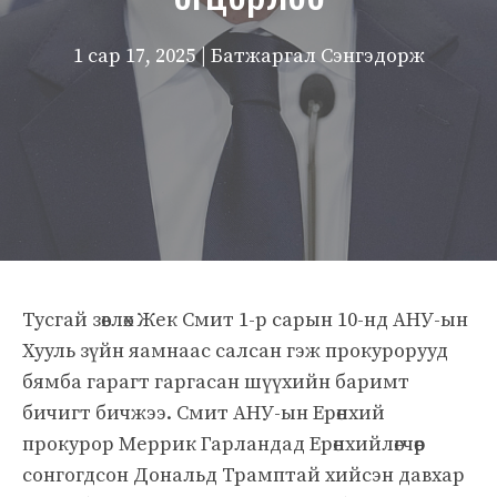
1 сар 17, 2025
| Батжаргал Сэнгэдорж
Тусгай зөвлөх Жек Смит 1-р сарын 10-нд АНУ-ын
Хууль зүйн яамнаас салсан гэж прокурорууд
бямба гарагт гаргасан шүүхийн баримт
бичигт бичжээ. Смит АНУ-ын Ерөнхий
прокурор Меррик Гарландад Ерөнхийлөгчөөр
сонгогдсон Дональд Трамптай хийсэн давхар