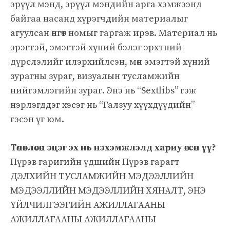
эрүүл мэнд, эрүүл мэндийн арга хэмжээнд
байгаа насанд хүрэгчдийн материалыг
агуулсан өнгөт номыг гаргаж ирэв. Материал нь
эрэгтэй, эмэгтэй хүний ​​бэлэг эрхтний
дүрслэлийг илэрхийлсэн, мөн эмэгтэй хүний ​​
зурагны зураг, визуалын тусламжийн
нийгэмлэгийн зураг. Энэ нь “Sextlibs” гэж
нэрлэгддэг хэсэг нь “Галзуу хүүхдүүдийн”
гэсэн үг юм.
Төлөвлөсөн эцэг эх нь нэхэмжлэлд хариу өгсөн үү?
Пүрэв гаригийн үдшийн Пүрэв гарагт
ДЭЛХИЙН ТУСЛАМЖИЙН МЭДЭЭЛЛИЙН
МЭДЭЭЛЛИЙН МЭДЭЭЛЛИЙН ХЯНАЛТ, ЭНЭ
ҮЙЛЧИЛГЭЭГИЙН АЖИЛЛАГААНЫ
АЖИЛЛАГААНЫ АЖИЛЛАГААНЫ