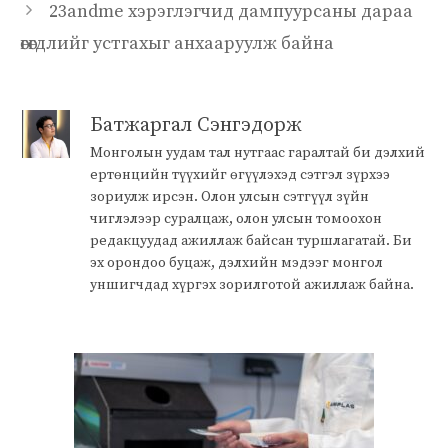
23andme хэрэглэгчид дампуурсаны дараа
өгөгдлийг устгахыг анхааруулж байна
Батжаргал Сэнгэдорж
Монголын уудам тал нутгаас гаралтай би дэлхий
ертөнцийн түүхийг өгүүлэхэд сэтгэл зүрхээ
зориулж ирсэн. Олон улсын сэтгүүл зүйн
чиглэлээр суралцаж, олон улсын томоохон
редакцуудад ажиллаж байсан туршлагатай. Би
эх орондоо буцаж, дэлхийн мэдээг монгол
уншигчдад хүргэх зорилготой ажиллаж байна.