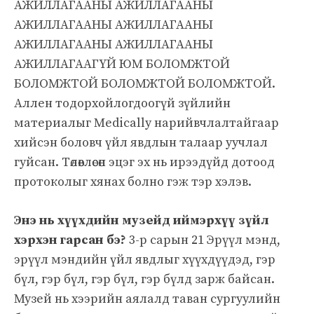
АЖИЛЛАГААНЫ АЖИЛЛАГААНЫ
АЖИЛЛАГААНЫ АЖИЛЛАГААНЫ
АЖИЛЛАГААНЫ АЖИЛЛАГААНЫ
АЖИЛЛАГААГҮЙ ЮМ БОЛОМЖТОЙ
БОЛОМЖТОЙ БОЛОМЖТОЙ БОЛОМЖТОЙ.
Аллен тодорхойлогдоогүй зүйлийн
материалыг Medically нарийвчлалтайгаар
хийсэн боловч үйл явдлын талаар уучлал
гуйсан. Төлөвлөсөн эцэг эх нь ирээдүйд дотоод
протоколыг хянах болно гэж тэр хэлэв.
Энэ нь хүүхдийн музейд иймэрхүү зүйл
хэрхэн гарсан бэ?
3-р сарын 21 Эрүүл мэнд,
эрүүл мэндийн үйл явдлыг хүүхдүүдэд, гэр
бүл, гэр бүл, гэр бүл, гэр бүлд зарж байсан.
Музей нь хээрийн аялалд таван сургуулийн