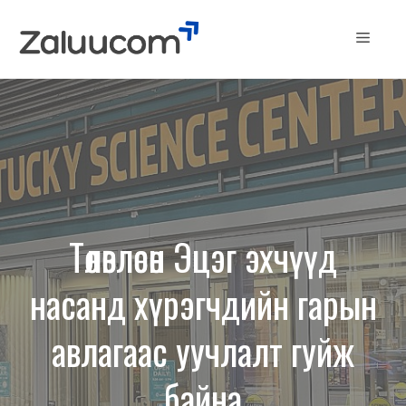
Skip
to
Menu
content
Төлөвлөсөн Эцэг эхчүүд
насанд хүрэгчдийн гарын
авлагаас уучлалт гуйж
байна