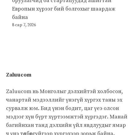
оруулагчид ба стартапуудад ашигтай
Европын хүрээг бий болгохыг шаардаж
байна
8 сар 7, 2026
Zaluucom
Zaluucom нь Монголыг дэлхийтэй холбосон,
чанартай мэдээллийг үнэгүй хүргэх таны эх
сурвалж юм. Бид үнэн бодит, цаг үеэ олсон
мэдээг хүн бүрт хүртээмжтэй хүргэдэг. Манай
багийнхан танд дэлхийн үйл явдлуудыг ямар
ч үнэ төлбөргүйгээр хүргэхээр зорьж байна.