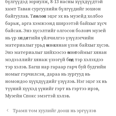
бүлгүүдэд зориулж, 8-13 насны хүүхдүүдтэй
хамт Таван сургуулийн бүлгүүдийг зохион
байгуулав. Төлөвлөсөн эцэг эх нь музейд холбоо
барьж, арга хэмжээнд ширээтэй байхыг хүсч
байсан. Энэ хүсэлтийг олгосон боловч музей
нь үр хөндөлтийн үйлчилгээ үзүүлэгчийн
материалыг урьд өмнө хянан үзэж байхыг хүсэв.
Энэ материалыг хийхээсээ өмнө тоймыг хянан
мэдээллийг хянаж үзээгүй бөгөөд тэр хэлэхдээ
тэр хэлэв. Багш нар гараар гарч буй будгийн
номыг гэрчилсэн, дараа нь зургууд нь
номондоо хүүхдүүдийг үзүүлэв. Нэг эцэг эх нь
түүний хүүхэд үүнийг гэрт нь гэртээ ирэв,
Музейн Спокс эмэгтэй хэлэв.
Трамп том хуулийг доош нь эргүүлэв