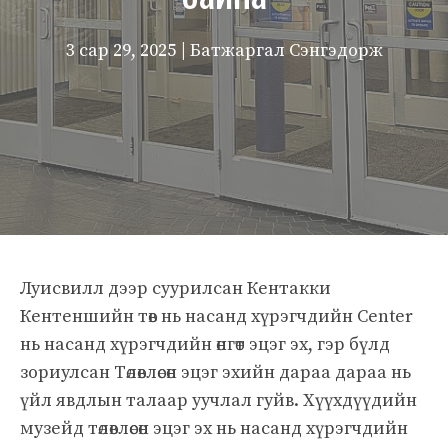
3 сар 29, 2025
| Батжаргал Сэнгэдорж
Луисвилл дээр суурилсан Кентакки
Кентеншийн төв нь насанд хүрэгчдийн Center
нь насанд хүрэгчдийн өнгөт эцэг эх, гэр бүлд
зориулсан Төлөвлөсөн эцэг эхийн дараа дараа нь
үйл явдлын талаар уучлал гуйв. Хүүхдүүдийн
музейд төлөвлөсөн эцэг эх нь насанд хүрэгчдийн