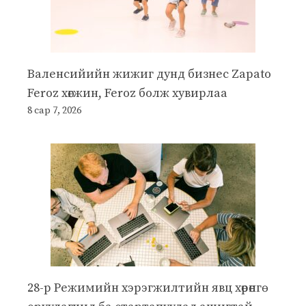
Валенсийийн жижиг дунд бизнес Zapato
Feroz хөгжин, Feroz болж хувирлаа
8 сар 7, 2026
28-р Режимийн хэрэгжилтийн явц хөрөнгө