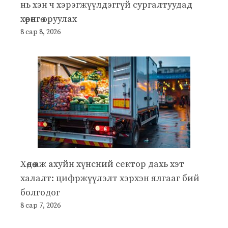
нь хэн ч хэрэгжүүлдэггүй сургалтуудад
хөрөнгө оруулах
8 сар 8, 2026
Хөдөө аж ахуйн хүнсний сектор дахь хэт
халалт: цифржүүлэлт хэрхэн ялгааг бий
болгодог
8 сар 7, 2026