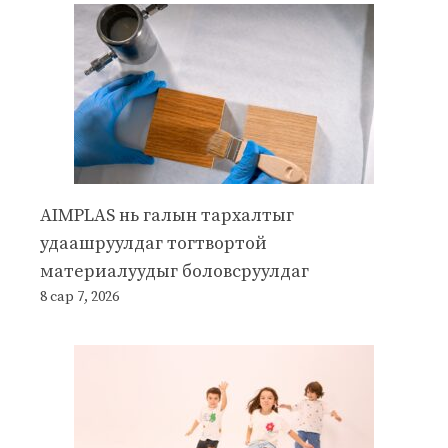
AIMPLAS нь галын тархалтыг
удаашруулдаг тогтвортой
материалуудыг боловсруулдаг
8 сар 7, 2026