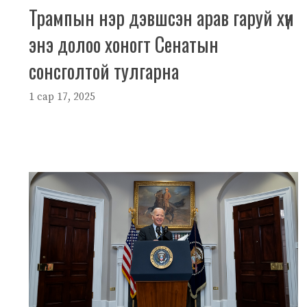
Трампын нэр дэвшсэн арав гаруй хүн
энэ долоо хоногт Сенатын
сонсголтой тулгарна
1 сар 17, 2025