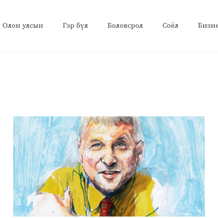
Олон улсын
Гэр бүл
Боловсрол
Соёл
Бизн