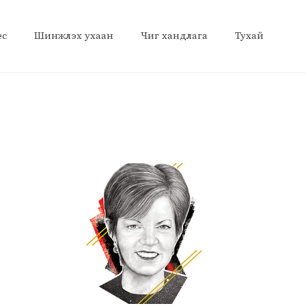
ес
Шинжлэх ухаан
Чиг хандлага
Тухай