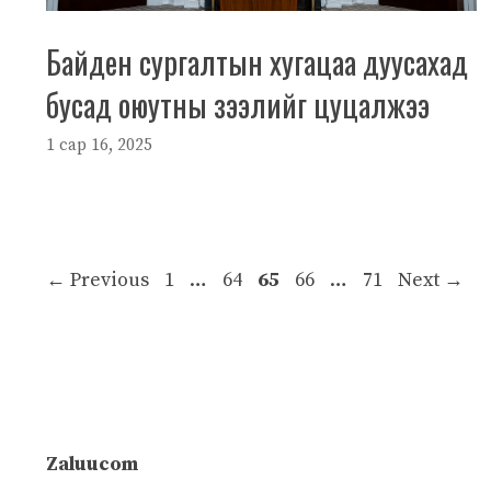
Байден сургалтын хугацаа дуусахад
бусад оюутны зээлийг цуцалжээ
1 сар 16, 2025
Page
Page
Page
Page
Page
←
Previous
1
…
64
65
66
…
71
Next
→
Zaluucom