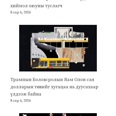
хиймэл оюуны туслагч
8 сар 6, 2026
Трампын Боловсролын Яам Олон сая
долларын төсвийг хугацаа нь дуусахаар
үлдээж байна
8 сар 6, 2026