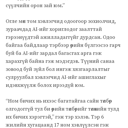
сүүлчийн орон зай юм.”
Оглe мөн том хэвлэгчид одоогоор зохиолчид,
зураачдад AI-ийг хориглодог заалттай
гэрээнүүдтэй ажилладаггүйг дурдсан. Одоо
байгаа байдлаар тэрбээр өөрийн бүлгээсээ гарч
буй ба AI-ийг зардал багасгах арга гэж
харахгүй байна гэж мэдэгдэв. Түүний санаа
зовоод буй зүйл бол ингэж хязгаарлалтыг
сулруулбал хэвлэгчид AI-ийг ашиглахыг
идэвхжүүлж болох ирээдүй юм.
“Ном бичих нь ихээс багатайгаа сайн төлбөр
олгодоггүй тул би өөрийн төлбөрийг төлөхийн тулд
их бичих хэрэгтэй,” гэж тэр хэлэв. Тэр 6
жилийн хугацаанд 17 ном хэвлүүлсэн гэж