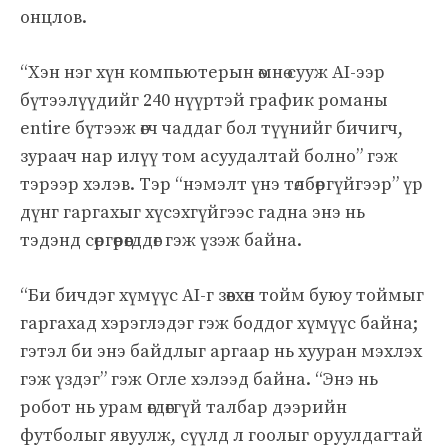
онцлов.
“Хэн нэг хүн компьютерын өмнө сууж AI-ээр
бүтээлүүдийг 240 нүүртэй график романы
entire бүтээж өгч чаддаг бол түүнийг бичигч,
зураач нар илүү том асуудалтай болно” гэж
тэрээр хэлэв. Тэр “нэмэлт үнэ төлбөргүйгээр” үр
дүнг гаргахыг хүсэхгүйгээс гадна энэ нь
тэдэнд сөргөөрөөгддөг гэж үзэж байна.
“Би бичдэг хүмүүс AI-г зөвхөн тойм буюу тоймыг
гаргахад хэрэглэдэг гэж боддог хүмүүс байна;
гэтэл би энэ байдлыг аргаар нь хууран мэхлэх
гэж үздэг” гэж Оглe хэлээд байна. “Энэ нь
робот нь урам өгдөггүй талбар дээрийн
футболыг явуулж, сүүлд л гоолыг оруулдагтай