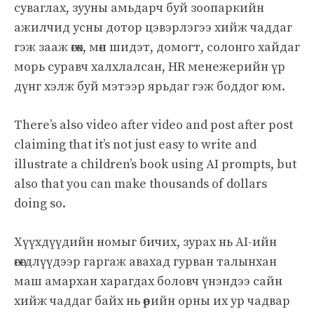
суваглах, зууны амьдарч буй зоопаркийн
ажилчид усны дотор цэвэрлэгээ хийж чаддаг
гэж зааж өгөх, мөн шидэт, домогт, солонго хайдаг
морь суравч халхлалсан, HR менежерийн үр
дүнг хэлж буй мэтээр ярьдаг гэж боддог юм.
There’s also video after video and post after post
claiming that it’s not just easy to write and
illustrate a children’s book using AI prompts, but
also that you can make thousands of dollars
doing so.
Хүүхдүүдийн номыг бичих, зурах нь AI-ийн
өгөгдлүүдээр гаргаж авахад гурван талынхан
маш амархан харагдах боловч үнэндээ сайн
хийж чаддаг байх нь өөрийн орны их ур чадвар