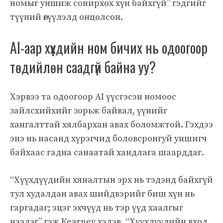
номыг уншиж сонирхох хүн байхгүй” гэдгийг
түүний өгүүлэлд онцолсон.
AI-аар хүүхдийн ном бичих нь одоогоор
төдийлөн саадгүй байна уу?
Хэрвээ та одоогоор AI үүсгэсэн номоос
зайлсхийхийг зорьж байвал, үүнийг
хангалттай хялбархан авах боломжтой. Гэхдээ
энэ нь насанд хүрэгчид боловсронгуй уншигч
байхаас гадна санаатай хандлага шаарддаг.
“Хүүхдүүдийн хяналтын эрх нь тэдэнд байхгүй
тул худалдан авах шийдвэрийг биш хүн нь
гаргадаг; эцэг эхчүүд нь тэр үүд хаалгыг
нээдэг” гэж Кearney хэлэв. “Хүүхдүүдийн вход