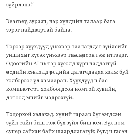
зүйрлэнэ.”
Кearney, зураач, нэр хүндийн талаар бага
зэрэг найдвартай байна.
Тэрээр хүүхдүүд үнэхээр таалагддаг зүйлсийг
уншихыг хүсэх үнэхээр төлөвлөгдсон гэж итгэдэг.
Одоогийн AI нь тэр хүсэлд хүрч чаддаггүй —
өөрсдийн хэвлэлд өөрсдийн дагагчдадаа хэлж буй
хэлбэрээс үл хамааран. Хүүхдүүд ч бас
компьютерт холбоогдсон номтой хувийн,
дотоод мөчийг мэдрэхгүй.
Тодорхой хэлэхэд, хүний гараар бүтээгдсэн
зүйл сайн биш гэж бүх зүйл биш юм. Бүх ном
супер сайхан байх шаардлагагүй; бүгд ч гэсэн