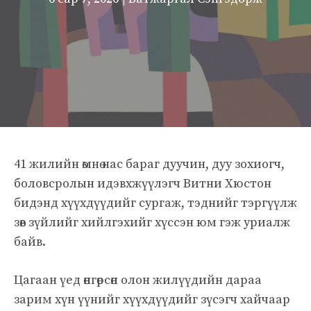
41 жилийн өмнө нас бараг дуучин, дуу зохиогч,
боловсролын идэвхжүүлэгч Витни Хюстон
бидэнд хүүхдүүдийг сургаж, тэднийг тэргүүлж
зөв зүйлийг хийлгэхийг хүссэн юм гэж уриалж
байв.
Цагаан үед өнгөрсөн олон жилүүдийн дараа
зарим хүн үүнийг хүүхдүүдийг зүсэгч хайчаар