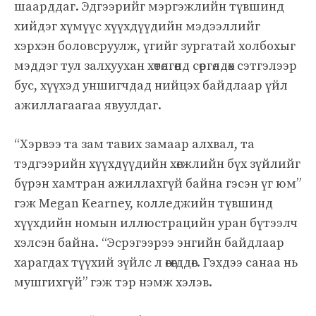
шаарддаг. Эдгээрийг мэргэжлийн түвшинд
хийдэг хүмүүс хүүхдүүдийн мэдээллийг
хэрхэн боловсруулж, үгийг зургатай холбохыг
мэддэг тул залхуухан хөтөлгөөнд сөргөлдөх сэтгэлээр
бус, хүүхэд уншигчдад нийцэх байдлаар үйл
ажиллагаагаа явуулдаг.
“Хэрвээ та зам тавих замаар алхвал, та
тэдгээрийн хүүхдүүдийн хөгжлийн бүх зүйлийг
бүрэн хамтран ажиллахгүй байна гэсэн үг юм”
гэж Megan Kearney, колледжийн түвшинд
хүүхдийн номын иллюстрацийн уран бүтээлч
хэлсэн байна. “Эсрэгээрээ энгийн байдлаар
харагдах түүхий зүйлс л өгөгддөг. Гэхдээ санаа нь
мушгихгүй” гэж тэр нэмж хэлэв.