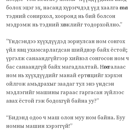
болох эцэг эх, насанд хүрэгчдэд үүд хаалга өгвөл
тэдний сонирхол, хооронд нь бий болсон
мэдрэмж нь тэдний хөгжлийг тодорхойлно.”
”Үндсэндээ хүүхдүүдэд зориулсан ном сонгох
үйл явц ухамсарлагдсан шийдвэр байх ёстой;
үргэлж санаандгүйгээр хийвэл сонгосон ном ч
бас санаандгүй байх магадлалтай. Нөгөө талаас
ном нь хүүхдүүдийг манай ертөнцийг хэрхэн
ойлгож амьдрахыг заадаг тул энэ үндсэн
мэдлэгийг машины гараас гаргасан зүйлээс
авах ёстой гэж бодохгүй байна уу?”
“Бидэнд одоо ч маш олон муу ном байна. Буу
номны машин хэрэггүй!”