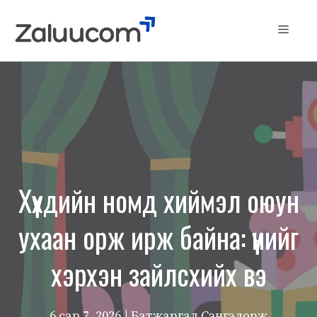
Skip
to
Menu
content
Хүүхдийн номд хиймэл оюун
ухаан орж ирж байна: үүнийг
хэрхэн зайлсхийх вэ
6 сар 7, 2026
| Батжаргал Сэнгэдорж