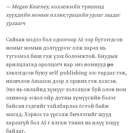
— Megan Kearney, коллежийн түвшинд
хүүхдийн номын иллюстрацийн урлаг заадаг
урлаагч
Сайхан мэдээ бол одоогоор AI-ээр бүтээгдсэн
номыг номын дэлгүүрээс олж харах нь
түгээмэл биш гэж үзэх боломжтой. Биудын
ярилцлагад оролцогч нар энэ номнууд өөрөө
хэвлэгдсэн буюу self-publishing-ээс гардаг гэж,
ихэвчлэн Amazon дээр л орших гэж хэлсэн.
Энэ нь онлайнд хүмүүс хэлэлцэж буй олон ном
охиноор эсвэл ойр дотны хүмүүсийн бэлэг
байсан гэдгийг тайлбарлах ёстой байж
магад. Хэрвээ та үргэлж бичлэгийг шууд
харахгүй бол AI-г ялгаж таних нь илүү хэцүү
байдаг.