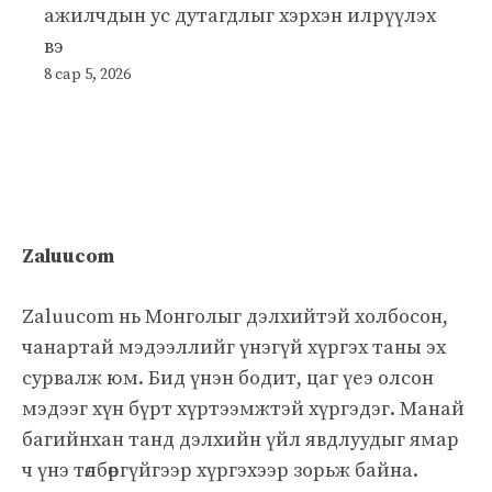
ажилчдын ус дутагдлыг хэрхэн илрүүлэх
вэ
8 сар 5, 2026
Zaluucom
Zaluucom нь Монголыг дэлхийтэй холбосон,
чанартай мэдээллийг үнэгүй хүргэх таны эх
сурвалж юм. Бид үнэн бодит, цаг үеэ олсон
мэдээг хүн бүрт хүртээмжтэй хүргэдэг. Манай
багийнхан танд дэлхийн үйл явдлуудыг ямар
ч үнэ төлбөргүйгээр хүргэхээр зорьж байна.