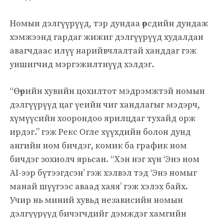
Номын дэлгүүрүүд, тэр дундаа өөрсдийн дундаж
хэмжээнд гардаг жижиг дэлгүүрүүд худалдан
авагчдаас илүү нарийвчлалтай ханддаг гэж
уншигчид мэргэжилтнүүд хэлдэг.
“Өөрийн хувийн цохилтот мэдрэмжтэй номын
дэлгүүрүүд цаг үеийн чиг хандлагыг мэдэрч,
хүмүүсийн хоорондоо ярилцдаг тухайд орж
ирдэг.” гэж Рекс Оглe хүүхдийн болон дунд
ангийн ном бичдэг, комик ба график ном
бичдэг зохиолч ярьсан. “Хэн нэг хүн ‘Энэ ном
AI-ээр бүтээгдсэн’ гэж хэлвэл тэд ‘Энэ номыг
манай шүүгээс аваад хаяя’ гэж хэлэх байх.
Учир нь миний хувьд независийн номын
дэлгүүрүүд бичэгчдийг дэмждэг хамгийн