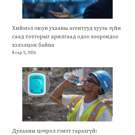
Хиймэл оюун ухааны агентууд хууль зүйн
саад тотгорыг арилгаад одоо хоорондоо
хэлэлцэж байна
8 сар 5, 2026
Дулааны цочрол гэнэт гарахгүй: