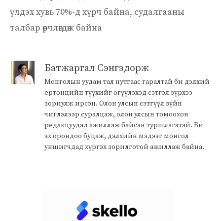
үлдэх хувь 70%-д хүрч байна, судалгааны
талбар өөрчлөгдөж байна
Батжаргал Сэнгэдорж
Монголын уудам тал нутгаас гаралтай би дэлхий
ертөнцийн түүхийг өгүүлэхэд сэтгэл зүрхээ
зориулж ирсэн. Олон улсын сэтгүүл зүйн
чиглэлээр суралцаж, олон улсын томоохон
редакцуудад ажиллаж байсан туршлагатай. Би
эх орондоо буцаж, дэлхийн мэдээг монгол
уншигчдад хүргэх зорилготой ажиллаж байна.