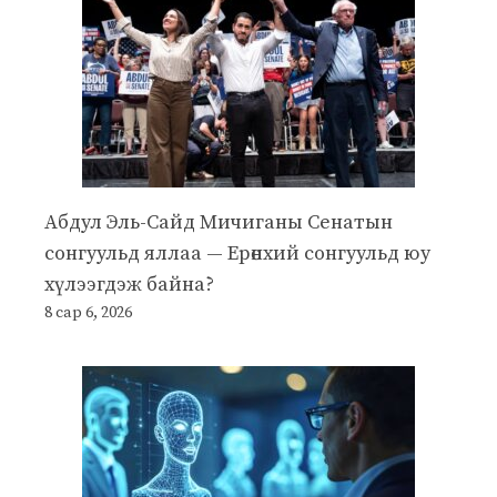
Абдул Эль-Сайд Мичиганы Сенатын
сонгуульд яллаа — Ерөнхий сонгуульд юу
хүлээгдэж байна?
8 сар 6, 2026