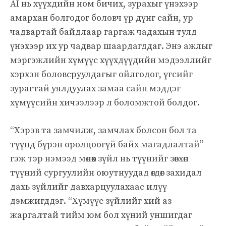
AI нь хүүхдийн ном бичих, зурахыг үнэхээр
амархан болгодог боловч үр дүнг сайн, ур
чадвартай байдлаар гаргаж чадахын тулд
үнэхээр их ур чадвар шаардагддаг. Энэ ажлыг
мэргэжлийн хүмүүс хүүхдүүдийн мэдээллийг
хэрхэн боловсруулдагыг ойлгодог, үгсийг
зурагтай уялдуулах замаа сайн мэддэг
хүмүүсийн хичээлээр л боломжтой болдог.
“Хэрэв та замчилж, замчлах болсон бол та
түүнд бүрэн оролцоогүй байх магадлалтай”
гэж тэр нэмээд мөнөөх зүйл нь түүнийг зөвхөн
түүний сургуулийн оюутнуудад өгдөг захидал
дахь зүйлийг давхарцуулахаас илүү
дэмжигддэг. “Хүмүүс зүйлийг хий аз
жаргалтай тийм юм бол хүний уншигдаг