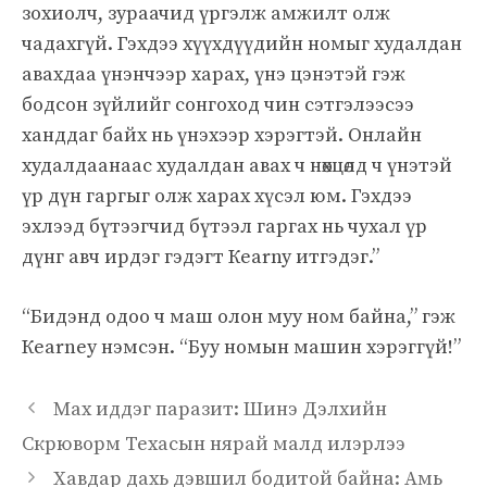
зохиолч, зураачид үргэлж амжилт олж
чадахгүй. Гэхдээ хүүхдүүдийн номыг худалдан
авахдаа үнэнчээр харах, үнэ цэнэтэй гэж
бодсон зүйлийг сонгоход чин сэтгэлээсээ
ханддаг байх нь үнэхээр хэрэгтэй. Онлайн
худалдаанаас худалдан авах ч нөхцөлд ч үнэтэй
үр дүн гаргыг олж харах хүсэл юм. Гэхдээ
эхлээд бүтээгчид бүтээл гаргах нь чухал үр
дүнг авч ирдэг гэдэгт Кearny итгэдэг.”
“Бидэнд одоо ч маш олон муу ном байна,” гэж
Кearney нэмсэн. “Буу номын машин хэрэггүй!”
Мах иддэг паразит: Шинэ Дэлхийн
Скрюворм Техасын нярай малд илэрлээ
Хавдар дахь дэвшил бодитой байна: Амь