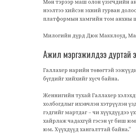
Мөн тэрээр маш олон үзэгчдийн ан
нээлтээ хийсэн эхний гурван долоо 
платформын хамгийн том анхны ц
Милогийн дүрд Дюк Макклоуд, Мар
Ажил мэргэжилдээ дуртай ээ
Галлахер нарийн төвөгтэй ээжүүд
бүгдийг хийхийг хүсч байна.
Женнигийн тухай Галлахер хэлэхд
холбогдлыг ихэвчлэн хэтрүүлэн үзд
гэдгийг мартдаг – чи хүүхдүүдээ үх
хайрлаж чадахгүй гэсэн үг биш юм.
юм. Хүүхдүүд хангалттай байна.”