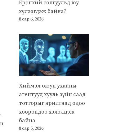
Ерөнхий сонгуульд юу
хүлээгдэж байна?
8 сар 6, 2026
Хиймэл оюун ухааны
агентууд хууль зүйн саад
тотгорыг арилгаад одоо
хоорондоо хэлэлцэж
с
байна
иш
8 сар 5, 2026