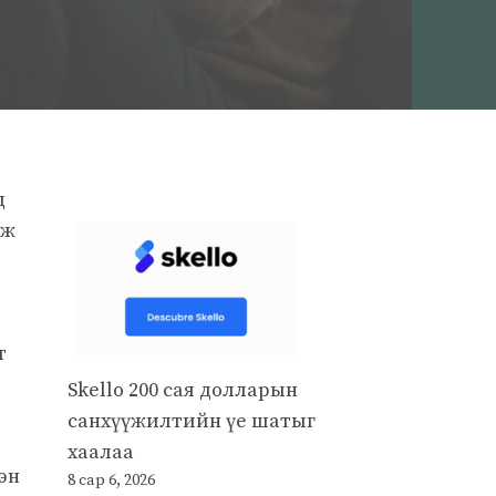
д
йж
т
Skello 200 сая долларын
санхүүжилтийн үе шатыг
хаалаа
эн
8 сар 6, 2026