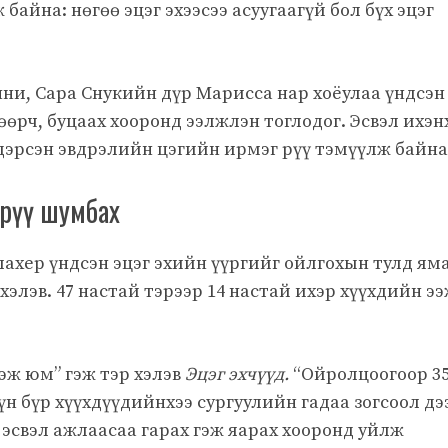
 байна: нөгөө эцэг эхээсээ асуугаагүй бол бүх эцэг
ни, Сара Снукийн дүр Марисса нар хоёулаа үндсэн
өөрч, буцаах хооронд ээлжлэн тоглодог. Эсвэл ихэн
дэрсэн эвдрэлийн цэгийн ирмэг рүү тэмүүлж байна
 рүү шумбах
лахер үндсэн эцэг эхийн үүргийг ойлгохын тулд ям
хэлэв. 47 настай тэрээр 14 настай ихэр хүүхдийн э
ээж юм” гэж тэр хэлэв
Эцэг эхчүүд.
“Ойролцоогоор 35
үн бүр хүүхдүүдийнхээ сургуулийн гадаа зогсоол дэ
 эсвэл ажлаасаа гарах гэж яарах хооронд уйлж