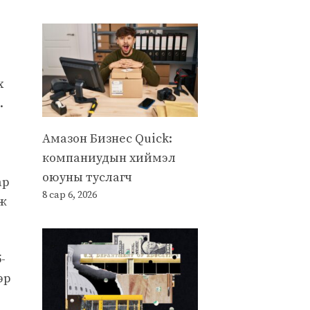
х
.
Амазон Бизнес Quick:
компаниудын хиймэл
оюуны туслагч
ар
8 сар 6, 2026
эж
-
эр