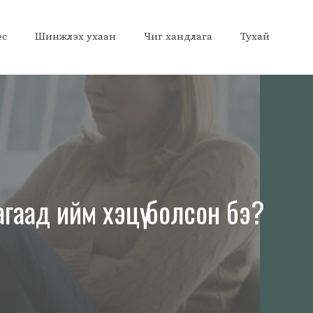
ес
Шинжлэх ухаан
Чиг хандлага
Тухай
агаад ийм хэцүү болсон бэ?