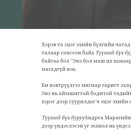
Хэрэв та эцэг эхийн бүлгийн чата
талаар сонссон байх
Түүний бүх бу
байгаа бол “Энэ бол маш их хамаар
магадгүй юм.
Би нэвтрүүлгээ мягмар гаригт эхл
Энэ нь аймшигтай бодитой төдийг
хэрэг дээр суурилдаг ч эцэг эхийн
Түүний бүх буруу
Андреа Марагийн 
дээр үндэслэсэн уг зохиол нь үнд