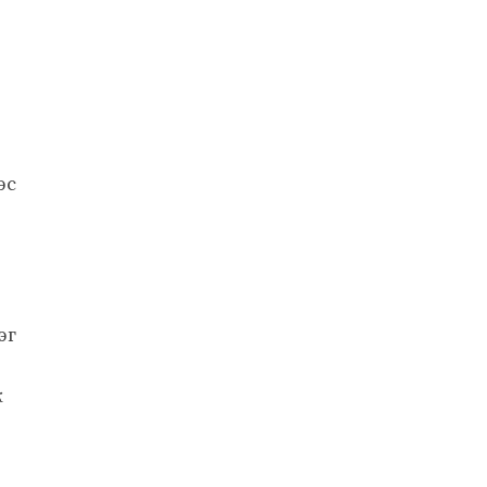
эс
эг
ж