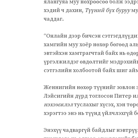
ялангуяа муу нөхрөөсөө болж ээдрэ
хэдий ч дахин,
Түүний бүх буруу
му
чаддаг.
“Онлайн дээр бичсэн сэтгэгдлүүди
хамгийн муу хоёр нөхөр бөгөөд аль
эвтэйхэн хамтрагчтай байх нь өдөр
үргэлжилдэг өвдөлтийг мэдрэхийг 
сэтгэлийн холбоотой байх шиг ай
Женнигийн нөхөр түүнийг зовлон 
Лэйсигийн дүрд тоглосон Питер илү
нэхэмжлэл
туслахыг хүсэх, хэн тө
хэрэгтээ энэ нь түүнд үйлчлэхгүй б
Энэхүү чадваргүй байдлыг нэвтрү