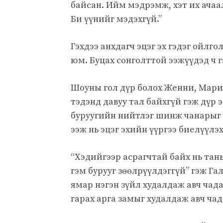
байсан. Ийм мэдрэмж, хэт их ача
Би үүнийг мэдэхгүй.”
Гэхдээ анхдагч эцэг эх гэдэг ойлго
юм. Буцах сонголттой ээжүүдэд ч 
Шоуны гол дүр болох Женни, Марис
тэдэнд давуу тал байхгүй гэж дүр эс
буруугийн нийтлэг шинж чанарыг 
ээж нь эцэг эхийн үүргээ биелүүлэ
“Хэдийгээр асрагчтай байх нь таны
гэм бурууг зөөлрүүлдэггүй” гэж Га
ямар нэгэн зүйл худалдаж авч чада
гарах арга замыг худалдаж авч чад