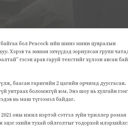
д байгаа бол Peacock-ийн шинэ мини цувралын
руу.
Хэрэв та зөвхөн эхчүүдэд зориулсан групп чата
алтай” гэсэн арав гаруй текстийг хүлээн авсан ба
үүлж, баасан гаригийн 2 цагийн орчимд дуусгасан.
үй унтраах боломжгүй юм. Энэ шоу нь хулгайн гэм
 сэдэв нь маш түгээмэл байдаг.
2021 оны ижил нэртэй сэтгэл зүйн триллер роман
сэн эцэг эхийн тухай ойлголтыг тодорхой илэрхийлс