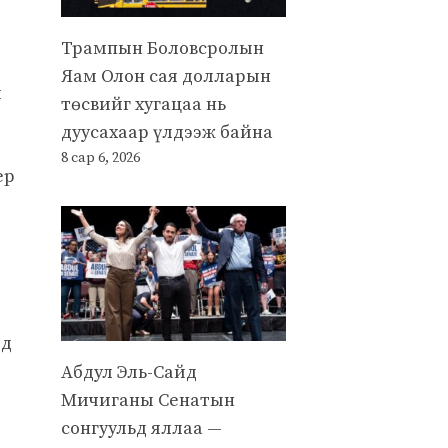
Трампын Боловсролын
Яам Олон сая долларын
й
төсвийг хугацаа нь
дуусахаар үлдээж байна
8 сар 6, 2026
ер
лд
Абдул Эль-Сайд
Мичиганы Сенатын
сонгуульд яллаа —