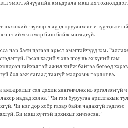
алал эмэгтэйчүүдийн амьдралд маш их тохиолддог.
лт нь ээжийг зүгээр л дүрд оруулахаас илүү төвөгтэ
гэсэн тийм ч амар биш байж магадгүй.
са нар баян цагаан арьст эмэгтэйчүүд юм. Галлах
гэдэггүй. Гэсэн хэдий ч энэ шоу нь эх хүний ​​гэм
хөндсөн гайхалтай ажил хийж байгаа бөгөөд хэрэв
хгүй бол ээж яагаад таагүй мэдрэмж төрдөг вэ.
 амьдралыг сая дахин хөнгөвчлөх нь эргэлзээгүй ч
ллахер надад хэлэв. “Чи гэм буруугаа арилгахын ту
хгүй. Чи нэг дор хоёр газар байж чадахгүй гэдгээс
ахгүй. Би маш хүчтэй цохихыг хичээсэн.”