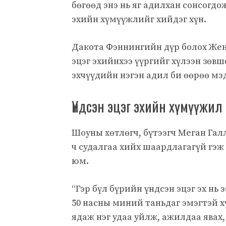
бөгөөд энэ нь яг адилхан сонсогдож
эхийн хүмүүжлийг хийдэг хүн.
Дакота Фэннингийн дүр болох Жен
эцэг эхийнхээ үүргийг хүлээн зөвш
эхчүүдийн нэгэн адил би өөрөө мэ
Үндсэн эцэг эхийн хүмүүжил
Шоуны хөтлөгч, бүтээгч Меган Гал
ч судалгаа хийх шаардлагагүй гэж 
юм.
“Гэр бүл бүрийн үндсэн эцэг эх нь 
50 насны миний таньдаг эмэгтэй х
ядаж нэг удаа уйлж, ажилдаа явах,