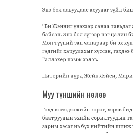
Энэ бол аавуудаас асуудаг зүйл би
“Би Жэнниг үнэхээр санаа тавьдаг
байсан. Энэ бол зүгээр нэг цалин б
Мөн түүний зан чанараар би эх хүн
гэдгийг харуулахыг хүссэн, гэхдээ
Галлахер нэмж хэлэв.
Питерийн дүрд Жейк Лэйси, Марис
Муу түншийн нөлөө
Гэхдээ мэдээжийн хэрэг, хэрэв би
баатруудын эхийн сорилтуудын тал
зарим хэсэг нь бүх нийтийн шинж