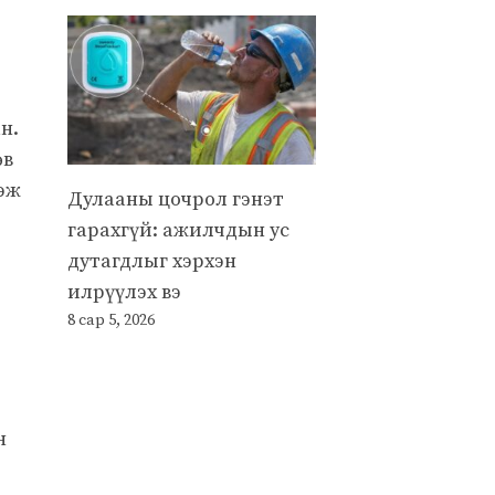
н.
өв
гэж
Дулааны цочрол гэнэт
гарахгүй: ажилчдын ус
дутагдлыг хэрхэн
илрүүлэх вэ
8 сар 5, 2026
н