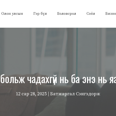
Олон улсын
Гэр бүл
Боловсрол
Соёл
Бизн
больж чадахгүй нь ба энэ нь я
12 сар 28, 2025
| Батжаргал Сэнгэдорж