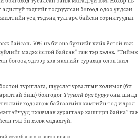
ий болгоход тусалсан байж магадгүй юм. Нөхөр нь
 адилгүй гэдгийг тодруулсан бөгөөд одоо үндсэн
лжилтийн үед тэдэнд тулгарч байсан сорилтуудыг
ээж байсан. 50% нь би энэ бүхнийг хийх ёстой гэж
үйлийг мэдэх ёстой байсан” гэж тэр хэлэв. “Тиймэ
сан бөгөөд эдгээр хэв маягийг сурахад олон жил
лбоотой туршлага, шүүслэг урвалтын холимог (би
аралтай биш) болгодог
Түүний бүх буруу
оны шилд
этгэлийг хөдөлгөж байгаагийн хамгийн тод илрэл
Эмэгтэйчүүд ихэвчлэн зурагтаар хашгирч байна” гэ
йсан гэж би хэлж чадахгүй.
гай үзүүлбэрээрээ эргэн ирлээ