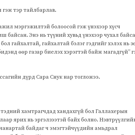
ш гэж тэр тайлбарлав.
 ажил мэргэжилтэй болоосой гэж үнэхээр хүсч
иш байсан. Энэ нь түүний хувьд үнэхээр чухал байса
 бол гайхалтай, гайхалтай бэлэг гэдгийг хэлэх нь з
 бидэнд өөр газар биелэх хэрэгтэй байж магадгүй” 
сагийн дүрд Сара Снук нар тогложээ.
д тэдний хамтрагчдад хандахгүй бол Галлахерын
аар ярих нь эргэлзээтэй байх болно. Нэвтрүүлгий
 чанартай байдаг ч эмэгтэйчүүдийн амьдрал