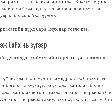
хаарлыг татсан байдлаар хийдэг. Энэхүү шоу нь
хоногтоо 46 сая цаг үзсэн бөгөөд өнөөг хүртэл
уврал болсон.
Янз бүрийн.
иссагийн дүрд Сара Снук нар тогложээ.
ж байх нь зүгээр
ийг дүрсэлдэг
хийх
хувийн зардлыг үл харгалзан
ээ, “Бид эмэгтэйчүүдийн амьдралд эх байхын ач
эг бөгөөд та хүүхдүүдээ үхтэлээ хайрлаж болно
тэлээ хайрлах ёстой – гэхдээ энэ нь та карьераа ба
 Энэ нь та карьераа ахиулахыг хүсэхгүй гэсэн үг б