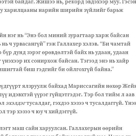
этэй байдаг. Жишээ нь, рекорд эвдэхээр муу. Гэсэ
у харилцааны нарийн ширийн зүйлийг барьж
йн нэг нь “Энэ бол миний зурагтаар харж байсан
 нь ч урвасангүй” гэж Галлахер хэлэв. “Би чамтай
 бүр дунд зэрэг өрөвдөлтэй байх нь удаан, удаан
үнэхээр их сонирхож байсан. Тэгээд энэ нь хайр
мшигтай биш гэдгийг би ойлгохгүй байна.”
зүдгүүрт ялзруулж байхад Мариссагийн нөхөр Жей
ү идэвхтэй үүрэг гүйцэтгэдэг. Тэр бол тийм л аав
рөл
эхэлдэг
тусалдаг, гэхдээ хэзээ ч тусалдаггүй. Үнэ
ол тэр хэзээ ч юу ч хийдэггүй.
үлэгт маш сайн харуулсан. Галлахерын өөрийн