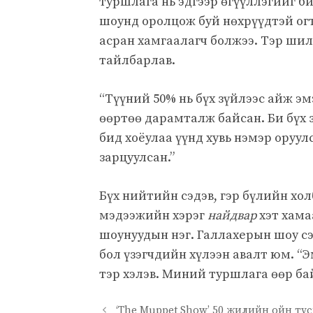
туршлага нь эдгээр өгүүллэгийг б
шоунд оролцож буй нөхрүүдтэй огт
асран хамгаалагч болжээ. Тэр ши
тайлбарлав.
“Түүний 50% нь бүх зүйлээс айж эм
өөртөө дарамталж байсан. Би бүх з
бид хоёулаа үүнд хувь нэмэр оруул
зарцуулсан.”
Бүх нийтийн сэдэв, гэр бүлийн хо
мэдээжийн хэрэг
найдвар
хэт хама
шоунуудын нэг. Галлахерын шоу с
бол үзэгчдийн хүлээн авалт юм. “
тэр хэлэв. Миний туршлага өөр ба
‘The Muppet Show’ 50 жилийн ойн тус