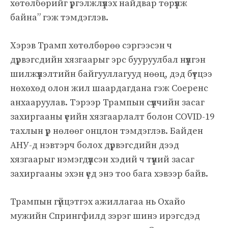
хөтөлбөрийг үргэлжлүүлэх найдвар төрүүлж
байна” гэж тэмдэглэв.
Хэрэв Трамп хөтөлбөрөө сэргээсэн ч
дүрвэгсдийн хязгаарыг эрс бууруулбал нүүлгэн
шилжүүлэлтийн байгууллагууд нөөц, дэд бүтцээ
нөхөхөд олон жил шаардагдана гэж Соеренс
анхааруулав. Тэрээр Трампын сүүлчийн засаг
захиргааны үеийн хязгаарлалт болон COVID-19
тахлын үр нөлөөг онцлон тэмдэглэв. Байден
АНУ-д нэвтэрч болох дүрвэгсдийн дээд
хязгаарыг нэмэгдүүлсэн хэдий ч түүний засаг
захиргааны эхэн үед энэ тоо бага хэвээр байв.
Трампын гүйцэтгэх ажиллагаа нь Охайо
мужийн Спрингфилд зэрэг шинэ ирэгсдэд