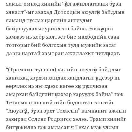
яамыг өмнөд хилийн “үйл ажиллагааны бүрэн
хяналт”-ыг авахад Дотоодын аюулгүй байдлын
яаманд туслах цэргийн ангиудыг
байршуулахыг уриалсан байна. Энэхүү арга
хэмжээ нь хоёр хэлтэст бие махбодийн саад
тотгорыг бий болгохын тулд мужийн засаг
дарга нартай хамтран ажиллахыг чиглүүлдэг.
“(Трампын тушаал) хилийн аюулгүй байдлыг
хангахад хэрхэн хандах хандлагыг үндсээр нь
өөрчлөх нь нэг хүнээс нөгөө хүн рүү хичнээн
амархан байдгийг үнэхээр харуулж байна” гэж
Техасын олон нийтийн бодлогын сангийн
“Аюулгүй, бүрэн эрхт Техасын” кампанит ажлын
захирал Селене Родригес хэлэв. Трамп хилийг
битүүмжилнэ гэж амласан ч Техас муж улсын