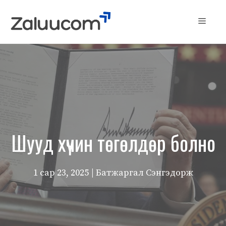
Skip
to
Menu
content
Шууд хүчин төгөлдөр болно
1 сар 23, 2025
| Батжаргал Сэнгэдорж