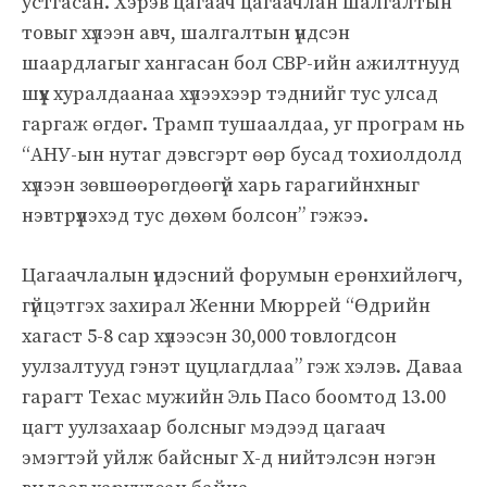
устгасан. Хэрэв цагаач цагаачлан шалгалтын
товыг хүлээн авч, шалгалтын үндсэн
шаардлагыг хангасан бол CBP-ийн ажилтнууд
шүүх хуралдаанаа хүлээхээр тэднийг тус улсад
гаргаж өгдөг. Трамп тушаалдаа, уг програм нь
“АНУ-ын нутаг дэвсгэрт өөр бусад тохиолдолд
хүлээн зөвшөөрөгдөөгүй харь гарагийнхныг
нэвтрүүлэхэд тус дөхөм болсон” гэжээ.
Цагаачлалын үндэсний форумын ерөнхийлөгч,
гүйцэтгэх захирал Женни Мюррей “Өдрийн
хагаст 5-8 сар хүлээсэн 30,000 товлогдсон
уулзалтууд гэнэт цуцлагдлаа” гэж хэлэв. Даваа
гарагт Техас мужийн Эль Пасо боомтод 13.00
цагт уулзахаар болсныг мэдээд цагаач
эмэгтэй уйлж байсныг X-д нийтэлсэн нэгэн