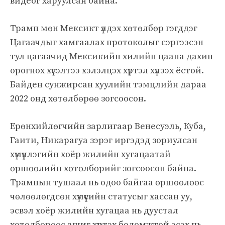
видеог харуулсан байна.
Трамп мөн Мексикт үлдэх хөтөлбөр гэгддэг
Цагаачдыг хамгаалах протоколыг сэргээсэн
тул цагаачид Мексикийн хилийн цаана дахин
орогнох хүсэлтээ хэлэлцэх хүртэл хүлээх ёстой.
Байден сунжирсан хуулийн тэмцлийн дараа
2022 онд хөтөлбөрөө зогсоосон.
Ерөнхийлөгчийн зарлигаар Венесуэль, Куба,
Гаити, Никарагуа зэрэг иргэдэд зориулсан
хүмүүнлэгийн хоёр жилийн хугацаатай
өршөөлийн хөтөлбөрийг зогсоосон байна.
Трампын тушаал нь одоо байгаа өршөөлөөс
чөлөөлөгдсөн хүмүүсийн статусыг хассан уу,
эсвэл хоёр жилийн хугацаа нь дуустал
хөтөлбөрөөс ашиг хүртэх боломжтой эсэх нь