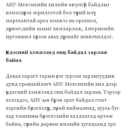
АНУ-Мексикийн хилийн аюулгүй байдлыг
нэмэгдүүлэх зорилготой бол түүний илүү
маргаантай арга хэмжээ нь орогнол,
дүрвэгсдийн замыг хязгаарлаж, Америкийн
иргэншил хүлээн авах дүрмийг шинэчилдэг.
Үндэсний хэмжээнд онц байдал зарлаж
байна
Даваа гарагт гарын үсэг зурсан зарлигуудын
дунд ерөнхийлөгч АНУ-Мексикийн хил дээр
үндэсний хэмжээнд онц байдал зарлав. Тэрээр
хэлэхдээ, АНУ-ын бүрэн эрхт байдал гэмт
хэргийн бүлэглэлүүд, хүний ​​наймаачид, хууль бус
хар тамхины бүлэглэлийн халдлагад өртөж
байна, сүүлийн дөрвөн жилийн хугацаанд эрх