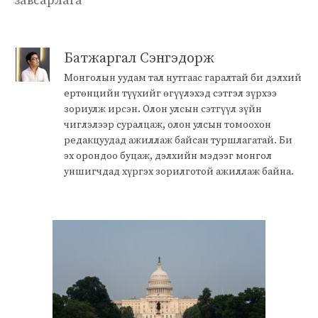
завсарлага
Батжаргал Сэнгэдорж
Монголын уудам тал нутгаас гаралтай би дэлхий
ертөнцийн түүхийг өгүүлэхэд сэтгэл зүрхээ
зориулж ирсэн. Олон улсын сэтгүүл зүйн
чиглэлээр суралцаж, олон улсын томоохон
редакцуудад ажиллаж байсан туршлагатай. Би
эх орондоо буцаж, дэлхийн мэдээг монгол
уншигчдад хүргэх зорилготой ажиллаж байна.