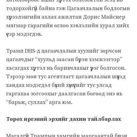
тодорхойгүй байна гэж Цагаачлалын бодлогын
хүрээлэнгийн ахлах ажилтан Дорис Майснер
мягмар гарагийн өглөө хэвлэлийн хурал хийх
үеэр мэдэгдэв.
Трамп DHS-д цагаачлалын хуулийг зөрчсөн
цагаачдыг “хуульд заасан бүрэн хэмжээгээр”
хасагдах хүртэл нь баривчлахыг үүрэг болгосон.
Тэрээр мөн тус агентлагт цагаачлалын шүүхэд
хандах мэдэгдэл бүхий хүмүүсийг тус улсад
гаргахаа зогсоохыг даалгасан бөгөөд энэ нь
“барьж, суллах” арга юм.
Төрөх иргэний эрхийг дахин тайлбарлах
Магадгүй Трампын хамгийн маргаантай бүрэн