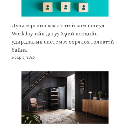
Дунд зэргийн хэмжээтэй компаниуд
Workday-ийн дагуу Хүний нөөцийн
удирдлагын системээ өөрчлөх төлөвтэй
байна
8 сар 6, 2026