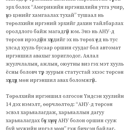
эрх болох “Америкийн иргэншлийн утга учир,
үнэ цэнийг хамгаалах тухай” тушаал нь
төрөлхийн иргэний эрхийг дахин тайлбарлах
оролдлого байж магадгүй юм. Энэ нь АНУ-д
төрсөн ирээдүйн хүүхдийг эх нь төрөх үед нь тус
улсад хууль бусаар оршин суудаг бол автомат
иргэншил авахыг хориглодог. Аялал
жуулчлалын, ажлын, оюутны виз гэх мэт хууль
ёсны боловч түр зуурын статустай эхээс төрсөн
хүүхдүүд мөн иргэншил авах боломжгүй.
Төрөлхийн иргэншил олгосон Үндсэн хуулийн
14 дэх нэмэлт, өөрчлөлтөд: “АНУ-д төрсөн
эсвэл харьяалагдаж, харьяаллын дагуу
харьяалагдах бүх хүмүүс АНУ болон оршин сууж
буй мужийн иргэд мөн” гэж бичсэн байдаг.