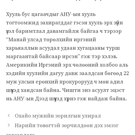
Хууль бус цагаачдыг АНУ-ын хууль
тогтоомжид захирагддаг гэсэн хууль эрх зүйн
үзэл баримтлал давамгайлж байгаа ч тэрээр
“Манай улсад төрөлхийн иргэний
харьяаллын асуудал удаан хугацааны турш
маргаантай байсаар ирсэн” гэж тэр хэлэв.
Америкийн Иргэний эрх чөлөөний холбоо аль
хэдийн хуулийн дагуу давж заалдсан бөгөөд 22
муж улсын ерөнхий прокурорууд ч мөн адил
шүүхэд хандсан байна. Чишти энэ асуулт эцэст
нь АНУ-ын Дээд шүүхэд хүрнэ гэж найдаж байна.
Охайо мужийн зорилгын улирал
Нарийн төвөгтэй зөрчилдөөн дэх эмзэг