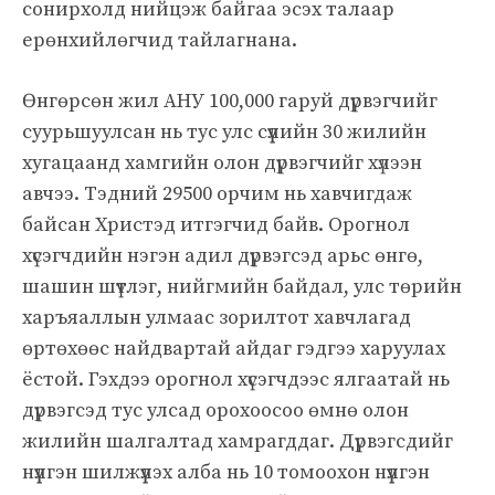
сонирхолд нийцэж байгаа эсэх талаар
ерөнхийлөгчид тайлагнана.
Өнгөрсөн жил АНУ 100,000 гаруй дүрвэгчийг
суурьшуулсан нь тус улс сүүлийн 30 жилийн
хугацаанд хамгийн олон дүрвэгчийг хүлээн
авчээ. Тэдний 29500 орчим нь хавчигдаж
байсан Христэд итгэгчид байв. Орогнол
хүсэгчдийн нэгэн адил дүрвэгсэд арьс өнгө,
шашин шүтлэг, нийгмийн байдал, улс төрийн
харъяаллын улмаас зорилтот хавчлагад
өртөхөөс найдвартай айдаг гэдгээ харуулах
ёстой. Гэхдээ орогнол хүсэгчдээс ялгаатай нь
дүрвэгсэд тус улсад орохоосоо өмнө олон
жилийн шалгалтад хамрагддаг. Дүрвэгсдийг
нүүлгэн шилжүүлэх алба нь 10 томоохон нүүлгэн