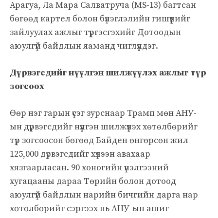
Арагуа, Ла Мара Салватруча (MS-13) багтсан
бөгөөд картел болон бүлэглэлийн гишүүдийг
зайлуулах ажлыг түргэсгэхийг Дотоодын
аюулгүй байдлын яаманд чиглүүлдэг.
Дүрвэгсдийг нүүлгэн шилжүүлэх ажлыг түр
зогсоох
Өөр нэг гарын үсэг зурснаар Трамп мөн АНУ-
ын дүрвэгсдийг нүүлгэн шилжүүлэх хөтөлбөрийг
түр зогсоосон бөгөөд Байден өнгөрсөн жил
125,000 дүрвэгсдийг хүлээн авахаар
хязгаарласан. 90 хоногийн үнэлгээний
хугацааны дараа Төрийн болон дотоод
аюулгүй байдлын нарийн бичгийн дарга нар
хөтөлбөрийг сэргээх нь АНУ-ын ашиг