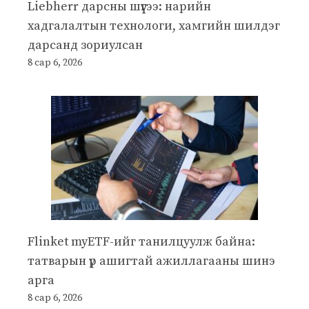
Liebherr дарсны шүүгээ: нарийн
хадгалалтын технологи, хамгийн шилдэг
дарсанд зориулсан
8 сар 6, 2026
Flinket myETF-ийг танилцуулж байна:
татварын үр ашигтай ажиллагааны шинэ
арга
8 сар 6, 2026