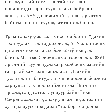
шилжүүлэлтийн агентлагтай хамтран
оролцогчдыг орон сууц, ажлын байраар
хангадаг. АНУ-д нэг жилийн дараа дүрвэгсэд
байнгын оршин суух хүсэлт гаргаж болно.
Трамп энэхүү түр зогсолтыг хөтөлбөрийг “дахин
тохируулах” гэж тодорхойлж, АНУ олон тооны
цагаачдыг хүлээн авах боломжгүй гэж үзэж
байна. Мэттью Соеренс нь өнгөрсөн жил 8894
дүрвэгчийг суурьшуулахаар холбооны засгийн
газартай хамтран ажилласан Дэлхийн
тусламжийн байгууллагын нөлөөлөл, бодлого
хариуцсан дэд ерөнхийлөгч юм. “Бид ийм
түдгэлзүүлсэнд сэтгэл дундуур байна” гэж
Соеренс хэлэхдээ, энэхүү тушаал нь үнэлгээний
хугацаа дууссаны дараа “төлбөр тооцооны