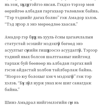
нь ээж, хүүхдүүдтэйгээ явсан. Гэхдээ тэрээр мөн
өөрийгөө албадан гаргахаар төлөвлөж байна.
“Тэр тэднийг дагах болно” гэж Амадор хэлэв.
“Тэд зүгээр л энэ мөрөөдлөө хаасан.”
Амадор гэр бүлүүд нь хууль ёсны цагаачлалын
статустай эсэхийг мэдэхгүй бөгөөд энэ
асуултыг сүмийн гишүүдээсээ асуудаггүй. Тэрээр
тэдний явах болсон шалтгааныг нийгэмд
тархаж буй бөөнөөр нь албадан гаргах вий
гэсэн айдастай холбон тайлбарлаж байна.
“Нээрээ юу болохыг хэн ч мэдэхгүй” гэж тэр
хэлэв. “Бүх зүйл нурж унах юм шиг санагдаж
байна.”
Шинэ Амьдрал нийгэмлэгийн сүм нь