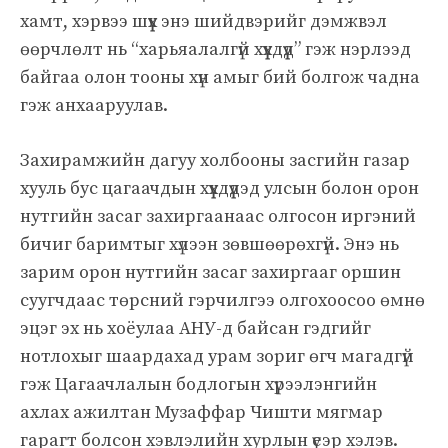
хамт, хэрвээ шүүх энэ шийдвэрийг дэмжвэл
өөрчлөлт нь “харьяалалгүй хүүхдүүд” гэж нэрлээд
байгаа олон тооны хүн амыг бий болгож чадна
гэж анхааруулав.
Захирамжийн дагуу холбооны засгийн газар
хууль бус цагаачдын хүүхдүүдэд улсын болон орон
нутгийн засаг захиргаанаас олгосон иргэний
бичиг баримтыг хүлээн зөвшөөрөхгүй. Энэ нь
зарим орон нутгийн засаг захиргааг оршин
суугчдаас төрсний гэрчилгээ олгохоосоо өмнө
эцэг эх нь хоёулаа АНУ-д байсан гэдгийг
нотлохыг шаардахад урам зориг өгч магадгүй
гэж Цагаачлалын бодлогын хүрээлэнгийн
ахлах ажилтан Музаффар Чишти мягмар
гарагт болсон хэвлэлийн хурлын үеэр хэлэв.