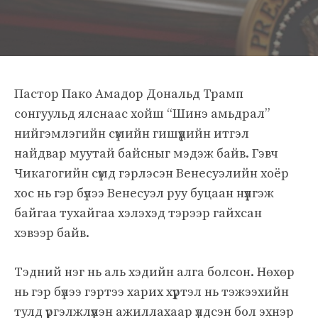
Пастор Пако Амадор Дональд Трамп
сонгуульд ялснаас хойш “Шинэ амьдрал”
нийгэмлэгийн сүмийн гишүүдийн итгэл
найдвар муутай байсныг мэдэж байв. Гэвч
Чикагогийн сүмд гэрлэсэн Венесуэлийн хоёр
хос нь гэр бүлээ Венесуэл руу буцаан нүүлгэж
байгаа тухайгаа хэлэхэд тэрээр гайхсан
хэвээр байв.
Тэдний нэг нь аль хэдийн алга болсон. Нөхөр
нь гэр бүлээ гэртээ харих хүртэл нь тэжээхийн
тулд үргэлжлүүлэн ажиллахаар үлдсэн бол эхнэр