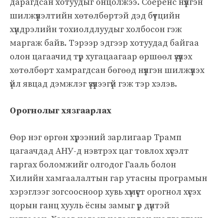
дарагдсан хотуудыг онцолжээ. Соеренс нүүлгэн
шилжүүлэлтийн хөтөлбөртэй дэд бүтцийн
хүндрэлийн тохиолдлуудыг холбосон гэж
маргаж байв. Тэрээр эдгээр хотуудад байгаа
олон цагаачид түр хугацаагаар өршөөл үзүүлэх
хөтөлбөрт хамрагдсан бөгөөд нүүлгэн шилжүүлэх
үйл явцад дэмжлэг үзүүлээгүй гэж тэр хэлэв.
Орогнолыг хязгаарлах
Өөр нэг өргөн хүрээний зарлигаар Трамп
цагаачдад АНУ-д нэвтрэх цаг товлох хүсэлт
гаргах боломжийг олгодог Гааль болон
Хилийн хамгаалалтын гар утасны програмын
хэрэглээг зогсоосноор хувь хүмүүст орогнол хүсэх
цорын ганц хууль ёсны замыг үр дүнтэй