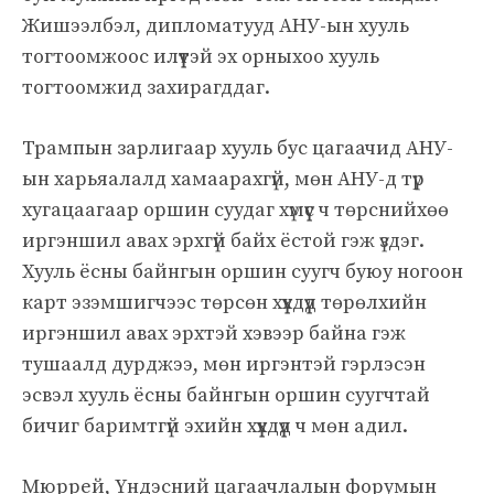
Жишээлбэл, дипломатууд АНУ-ын хууль
тогтоомжоос илүүтэй эх орныхоо хууль
тогтоомжид захирагддаг.
Трампын зарлигаар хууль бус цагаачид АНУ-
ын харьяалалд хамаарахгүй, мөн АНУ-д түр
хугацаагаар оршин суудаг хүмүүс ч төрснийхөө
иргэншил авах эрхгүй байх ёстой гэж үздэг.
Хууль ёсны байнгын оршин суугч буюу ногоон
карт эзэмшигчээс төрсөн хүүхдүүд төрөлхийн
иргэншил авах эрхтэй хэвээр байна гэж
тушаалд дурджээ, мөн иргэнтэй гэрлэсэн
эсвэл хууль ёсны байнгын оршин суугчтай
бичиг баримтгүй эхийн хүүхдүүд ч мөн адил.
Мюррей, Үндэсний цагаачлалын форумын