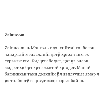
Zaluucom
Zaluucom нь Монголыг дэлхийтэй холбосон,
чанартай мэдээллийг үнэгүй хүргэх таны эх
сурвалж юм. Бид үнэн бодит, цаг үеэ олсон
мэдээг хүн бүрт хүртээмжтэй хүргэдэг. Манай
багийнхан танд дэлхийн үйл явдлуудыг ямар ч
үнэ төлбөргүйгээр хүргэхээр зорьж байна.