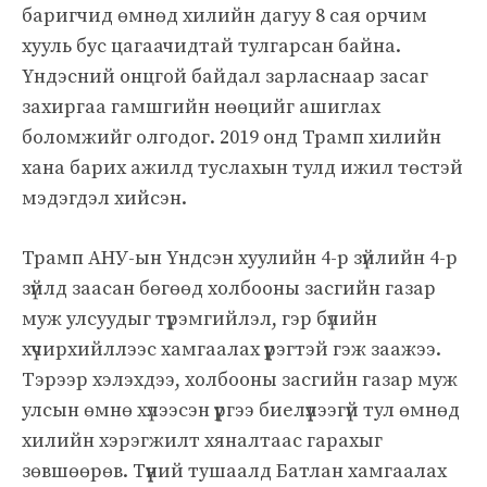
баригчид өмнөд хилийн дагуу 8 сая орчим
хууль бус цагаачидтай тулгарсан байна.
Үндэсний онцгой байдал зарласнаар засаг
захиргаа гамшгийн нөөцийг ашиглах
боломжийг олгодог. 2019 онд Трамп хилийн
хана барих ажилд туслахын тулд ижил төстэй
мэдэгдэл хийсэн.
Трамп АНУ-ын Үндсэн хуулийн 4-р зүйлийн 4-р
зүйлд заасан бөгөөд холбооны засгийн газар
муж улсуудыг түрэмгийлэл, гэр бүлийн
хүчирхийллээс хамгаалах үүрэгтэй гэж заажээ.
Тэрээр хэлэхдээ, холбооны засгийн газар муж
улсын өмнө хүлээсэн үүргээ биелүүлээгүй тул өмнөд
хилийн хэрэгжилт хяналтаас гарахыг
зөвшөөрөв. Түүний тушаалд Батлан ​​хамгаалах