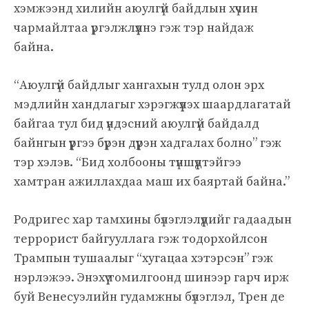
хэмжээнд хилийн аюулгүй байдлын хүчин
чармайлтаа үргэлжлүүлнэ гэж тэр найдаж
байна.
“Аюулгүй байдлыг хангахын тулд олон эрх
мэдлийн хандлагыг хэрэгжүүлэх шаардлагатай
байгаа тул бид үндэсний аюулгүй байдалд
байнгын үүргээ бүрэн дүүрэн хадгалах болно” гэж
тэр хэлэв. “Бид холбооны түншүүдтэйгээ
хамтран ажиллахдаа маш их баяртай байна.”
Родригес хар тамхины бүлэглэлүүдийг гадаадын
террорист байгууллага гэж тодорхойлсон
Трампын тушаалыг “хугацаа хэтэрсэн” гэж
нэрлэжээ. Энэхүү томилгоонд шинээр гарч ирж
буй Венесуэлийн гудамжны бүлэглэл, Трен де