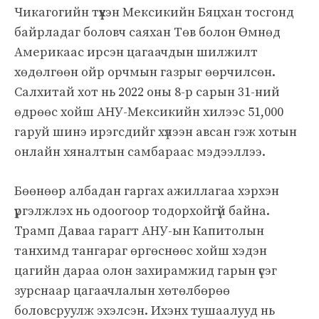
Чикагогийн түүхэн Мексикийн Бяцхан тосгонд
байрладаг боловч саяхан Төв болон Өмнөд
Америкаас ирсэн цагаачдын шилжилт
хөдөлгөөн ойр орчмын газрыг өөрчилсөн.
Салхитай хот нь 2022 оны 8-р сарын 31-ний
өдрөөс хойш АНУ-Мексикийн хилээс 51,000
гаруй шинэ ирэгсдийг хүлээн авсан гэж хотын
онлайн хяналтын самбараас мэдээллээ.
Бөөнөөр албадан гаргах ажиллагаа хэрхэн
үргэлжлэх нь одоогоор тодорхойгүй байна.
Трамп Даваа гарагт АНУ-ын Капитолын
танхимд тангараг өргөснөөс хойш хэдэн
цагийн дараа олон захирамжид гарын үсэг
зурснаар цагаачлалын хөтөлбөрөө
боловсруулж эхэлсэн. Ихэнх тушаалууд нь