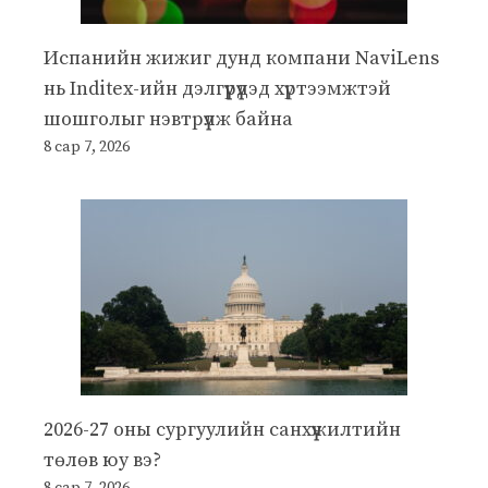
Испанийн жижиг дунд компани NaviLens
нь Inditex-ийн дэлгүүрүүдэд хүртээмжтэй
шошголыг нэвтрүүлж байна
8 сар 7, 2026
2026-27 оны сургуулийн санхүүжилтийн
төлөв юу вэ?
8 сар 7, 2026