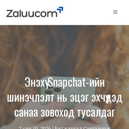
Skip
to
Menu
content
Энэхүү Snapchat-ийн
шинэчлэлт нь эцэг эхчүүдэд
санаа зовоход тусалдаг
2 сар 10, 2026
| Батжаргал Сэнгэдорж