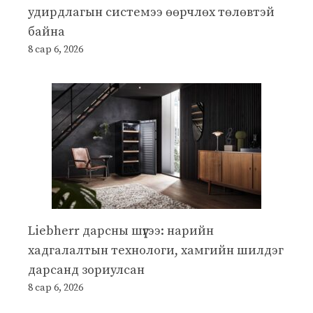
удирдлагын системээ өөрчлөх төлөвтэй
байна
8 сар 6, 2026
Liebherr дарсны шүүгээ: нарийн
хадгалалтын технологи, хамгийн шилдэг
дарсанд зориулсан
8 сар 6, 2026