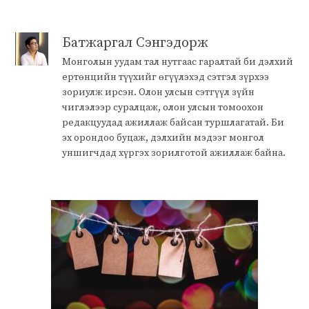
Батжаргал Сэнгэдорж
Монголын уудам тал нутгаас гаралтай би дэлхий
ертөнцийн түүхийг өгүүлэхэд сэтгэл зүрхээ
зориулж ирсэн. Олон улсын сэтгүүл зүйн
чиглэлээр суралцаж, олон улсын томоохон
редакцуудад ажиллаж байсан туршлагатай. Би
эх орондоо буцаж, дэлхийн мэдээг монгол
уншигчдад хүргэх зорилготой ажиллаж байна.