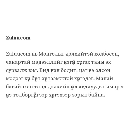
Zaluucom
Zaluucom нь Монголыг дэлхийтэй холбосон,
чанартай мэдээллийг үнэгүй хүргэх таны эх
сурвалж юм. Бид үнэн бодит, цаг үеэ олсон
мэдээг хүн бүрт хүртээмжтэй хүргэдэг. Манай
багийнхан танд дэлхийн үйл явдлуудыг ямар ч
үнэ төлбөргүйгээр хүргэхээр зорьж байна.