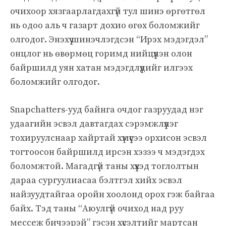
очихоор хязгаарлагдахгүй тул шинэ өргөтгөл
нь одоо аль ч газарт дохио өгөх боломжийг
олгодог. Энэхүү шинэчлэгдсэн “Ирэх мэдэгдэл”
онцлог нь өвөрмөц горимд нийцүүлэн олон
байршилд уян хатан мэдэгдлүүдийг илгээх
боломжийг олгодог.
Snapchatters-ууд байнга очдог газруудад нэг
удаагийн эсвэл давтагдах сэрэмжлүүлэг
тохируулснаар хайртай хүмүүсээ орхисон эсвэл
тогтоосон байршилд ирсэн хэзээ ч мэдэгдэх
боломжтой. Магадгүй таны хүүхэд тоглолтын
дараа сургуулиасаа бэлтгэл хийх эсвэл
найзуудтайгаа оройн хоолонд орох гэж байгаа
байх. Тэд таны “Аюулгүй очиход над руу
мессеж бичээрэй” гэсэн хүсэлтийг мартсан