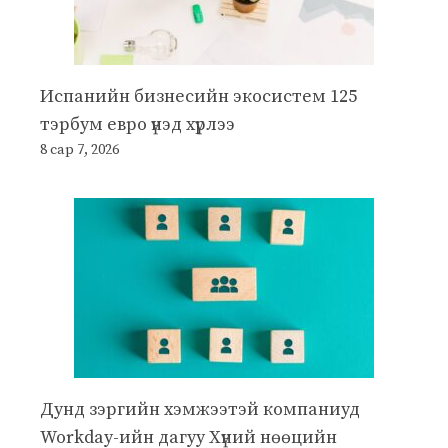
Испанийн бизнесийн экосистем 125
тэрбум евро үнэд хүрлээ
8 сар 7, 2026
Дунд зэргийн хэмжээтэй компаниуд
Workday-ийн дагуу Хүний нөөцийн