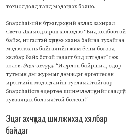
тохиолдолд танд мэдэгдэх болно.
Snapchat-ийн бүтээгдэхүүний ахлах захирал
Света Дхамодхаран хэлэхдээ “Бид холбоотой
байж, итгэлтэй хүмүүсээ хаана байгаа тухайгаа
мэдээлэх нь байгалийн жам ёсны бөгөөд
хялбар байх ёстой гэдэгт бид итгэдэг” гэж
хэлэв.
Эцэг эхчүүд
. “Илүү олон байршил, өдөр
тутмын дэг журмыг дэмждэг өргөтгөсөн
ирэлтийн мэдэгдлийн тусламжтайгаар
Snapchatters өдөртөө шинэчлэлтүүдийг саадгүй
хуваалцах боломжтой болсон.”
Эцэг эхчүүдэд шилжихэд хялбар
байдаг