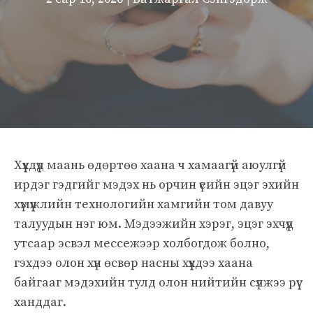
Хүүхдүүд маань өдөртөө хаана ч хамаагүй аюулгүй
ирдэг гэдгийг мэдэх нь орчин үеийн эцэг эхийн
хүмүүжлийн технологийн хамгийн том давуу
талуудын нэг юм. Мэдээжийн хэрэг, эцэг эхчүүд
утсаар эсвэл мессежээр холбогдож болно,
гэхдээ олон хүн өсвөр насны хүүхдээ хаана
байгааг мэдэхийн тулд олон нийтийн сүлжээ рүү
ханддаг.