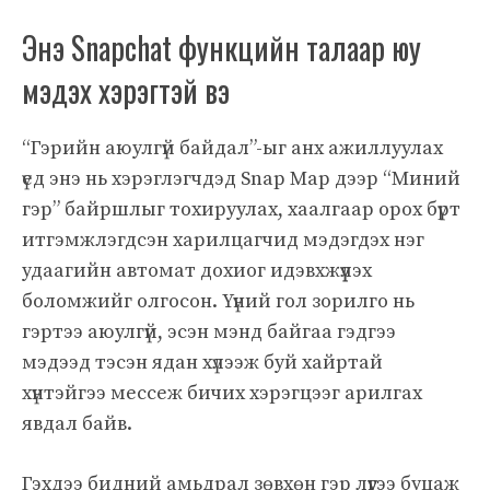
Энэ Snapchat функцийн талаар юу
мэдэх хэрэгтэй вэ
“Гэрийн аюулгүй байдал”-ыг анх ажиллуулах
үед энэ нь хэрэглэгчдэд Snap Map дээр “Миний
гэр” байршлыг тохируулах, хаалгаар орох бүрт
итгэмжлэгдсэн харилцагчид мэдэгдэх нэг
удаагийн автомат дохиог идэвхжүүлэх
боломжийг олгосон. Үүний гол зорилго нь
гэртээ аюулгүй, эсэн мэнд байгаа гэдгээ
мэдээд тэсэн ядан хүлээж буй хайртай
хүнтэйгээ мессеж бичих хэрэгцээг арилгах
явдал байв.
Гэхдээ бидний амьдрал зөвхөн гэр лүүгээ буцаж