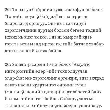
2025 оны зун байршил хуваалцах функц болох
“Гэрийн аюулгүй байдал”-ыг нэвтрүүлсэн
Snapchat-д орно уу.
.
Энэ нь 1 сая гаруй
хэрэглэгчдийн дуртай болсон бөгөөд тэдний
ихэнх нь эцэг эх юм. Энэ нь хайртай хүнээ
гэртээ эсэн мэнд ирсэн гэдгийг батлах хялбар
аргыг санал болгож байна.
2026 оны 2-р сарын 10-нд болох “Аюулгүй
интернетийн өдөр”-ийг тохиолдуулан
Snapchat энэ хэрэгслийг өргөжүүлж, эцэг эхчүүдэд
өсвөр насны хүүхдүүдтэйгээ өдрийн турш
(магадгүй шөнийн цагаар) илүү холбоотой байх
боломжийг олгож байна. Сайжруулалтын
талаар мэдэхийн тулд үргэлжлүүлэн уншина уу.