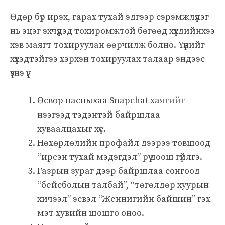
Өдөр бүр ирэх, гарах тухай эдгээр сэрэмжлүүлэг
нь эцэг эхчүүдэд тохиромжтой бөгөөд хүүхдийнхээ
хэв маягт тохируулан өөрчилж болно. Үүнийг
хүүхэдтэйгээ хэрхэн тохируулах талаар эндээс
үзнэ үү.
Өсвөр насныхаа Snapchat хаягийг
нээгээд тэдэнтэй байршлаа
хуваалцахыг хүс.
Нөхөрлөлийн профайл дээрээ товшоод
“ирсэн тухай мэдэгдэл” рүү доош гүйлгэ.
Газрын зураг дээр байршлаа сонгоод
“бейсболын талбай”, “төгөлдөр хуурын
хичээл” эсвэл “Женнигийн байшин” гэх
мэт хувийн шошго оноо.