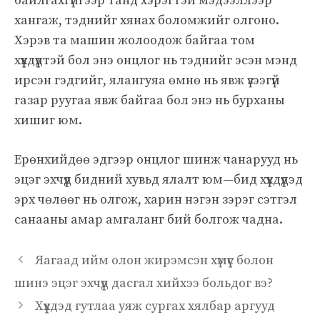
байлгахгүйгээр танд хэрэгтэй мэдээллээр
хангаж, тэднийг хянах боломжийг олгоно.
Хэрэв та машин жолоодож байгаа том
хүүхдүүдтэй бол энэ онцлог нь тэднийг эсэн мэнд
ирсэн гэдгийг, ялангуяа өмнө нь явж үзээгүй
газар руугаа явж байгаа бол энэ нь бурханы
хишиг юм.
Ерөнхийдөө эдгээр онцлог шинж чанарууд нь
эцэг эхчүүд бидний хувьд ялалт юм—бид хүүхдүүдэд
эрх чөлөөг нь олгож, харин нэгэн зэрэг сэтгэл
санааны амар амгаланг бий болгож чадна.
Яагаад ийм олон жирэмсэн хүмүүс болон
шинэ эцэг эхчүүд дасгал хийхээ больдог вэ?
Хүүхдэд гутлаа уяж сургах хялбар аргууд