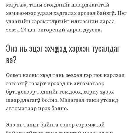
мартаж, таны өгөгдлийг шаардлагатай
хэмжээнээс удаан хадгалах эрсдэл байхгүй. Нэг
удаагийн сэрэмжлүүлгийг илгээсний дараа
эсвэл 24 цаг өнгөрсний дараа дуусна.
Энэ нь эцэг эхчүүдэд хэрхэн тусалдаг
вэ?
Өсвөр насны хүүхэд тань зөвхөн гэр гэж нэрлээд
зогсохгүй газарт ирэхэд нь автоматаар
бүртгүүлснээр тэднийг гомдоох, хариу хүлээх
шаардлагагүй болно. Мэдэгдэл таны утсанд
автоматаар ирэх болно.
Энэ нь таныг байнга сонор сэрэмжтэй