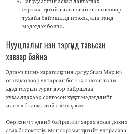
Нэг удаагийн эсвэл давтагдах
сэрэмжлүүлгийн аль нэгийг сонгосноор
тухайн байршилд ирэхэд апп танд
мэдэгдэх болно.
Нууцлалыг нэн тэргүүнд тавьсан
хэвээр байна
Эдгээр шинэ хэрэгслүүдийн дагуу Snap Map нь
өгөгдмөлөөр унтарсан бөгөөд зөвхөн таны
хүүхэд газрын зураг дээр байршлаа
хуваалцахаар сонгосон хүмүүст мэдэгдлийг
илгээх боломжтой гэсэн үг юм.
Өөр хэн ч тэдний байршлыг харах эсвэл дохио
авах боломжгүй. Мөн сэрэмжлүүлгийг унтраахаа