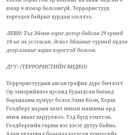
ямар ч нэмэр болсонгүй. Террористууд
хоргодох байрыг хурдан эзэллээ.
ЛЕВИ: Тэд Эйнав зэрэг дотор байсан 29 хүний ​​
18-ыг нь устгасан. Эсвэл Эйнавыг түүний нүдэн
дээр алахыг харах хэрэгтэй болсон.
ДУУ: (ТЕРРОРИСТИЙН ВИДЕО)
Террористуудын авсан график дүрс бичлэгт
Ор эхнэрийнхээ цусанд будагдсан бөгөөд
барьцааны хүмүүс болох Элия Коэн, Херш
Голдберг нарын хамт пикап машины ард
ачиж явааг харуулжээ. Тэд бүгд гэмтсэн.
Голдбергийн гарны нэг хэсэг дутуу байна.
Алан хядагчид барьцаалагдсан хүмүүсийг