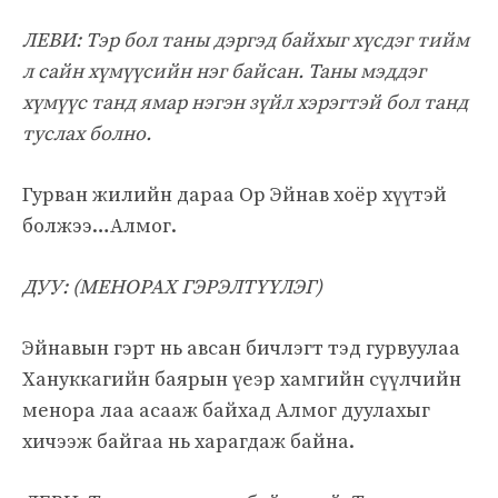
ЛЕВИ: Тэр бол таны дэргэд байхыг хүсдэг тийм
л сайн хүмүүсийн нэг байсан. Таны мэддэг
хүмүүс танд ямар нэгэн зүйл хэрэгтэй бол танд
туслах болно.
Гурван жилийн дараа Ор Эйнав хоёр хүүтэй
болжээ…Алмог.
ДУУ: (МЕНОРАХ ГЭРЭЛТҮҮЛЭГ)
Эйнавын гэрт нь авсан бичлэгт тэд гурвуулаа
Хануккагийн баярын үеэр хамгийн сүүлчийн
менора лаа асааж байхад Алмог дуулахыг
хичээж байгаа нь харагдаж байна.