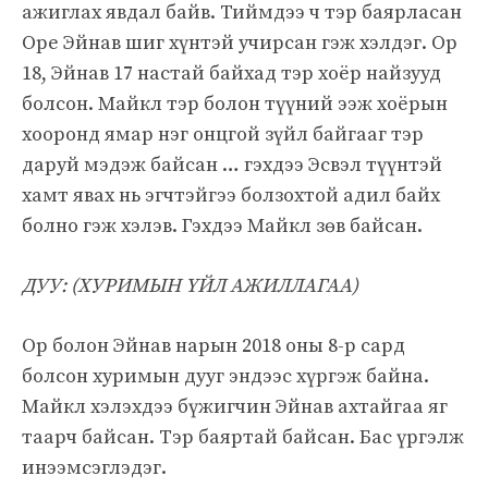
ажиглах явдал байв. Тиймдээ ч тэр баярласан
Оре Эйнав шиг хүнтэй учирсан гэж хэлдэг. Ор
18, Эйнав 17 настай байхад тэр хоёр найзууд
болсон. Майкл тэр болон түүний ээж хоёрын
хооронд ямар нэг онцгой зүйл байгааг тэр
даруй мэдэж байсан … гэхдээ Эсвэл түүнтэй
хамт явах нь эгчтэйгээ болзохтой адил байх
болно гэж хэлэв. Гэхдээ Майкл зөв байсан.
ДУУ: (ХУРИМЫН ҮЙЛ АЖИЛЛАГАА)
Ор болон Эйнав нарын 2018 оны 8-р сард
болсон хуримын дууг эндээс хүргэж байна.
Майкл хэлэхдээ бүжигчин Эйнав ахтайгаа яг
таарч байсан. Тэр баяртай байсан. Бас үргэлж
инээмсэглэдэг.