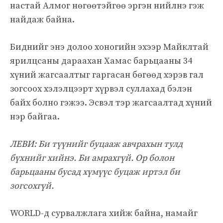
настай Алмог нөгөөтэйгөө эргэн нийлнэ гэж
найдаж байна.
Биднийг энэ долоо хоногийн эхээр Майклтай
ярилцсаны дараахан Хамас барьцааны 34
хүний ​​жагсаалтыг гаргасан бөгөөд хэрэв гал
зогсоох хэлэлцээрт хүрвэл суллахад бэлэн
байх болно гэжээ. Эсвэл тэр жагсаалтад хүний
​​нэр байгаа.
ЛЕВИ: Би түүнийг буцааж авчрахын тулд
бүхнийг хийнэ. Би амрахгүй. Ор болон
барьцааны бусад хүмүүс буцаж иртэл би
зогсохгүй.
WORLD-д сурвалжлага хийж байна, намайг