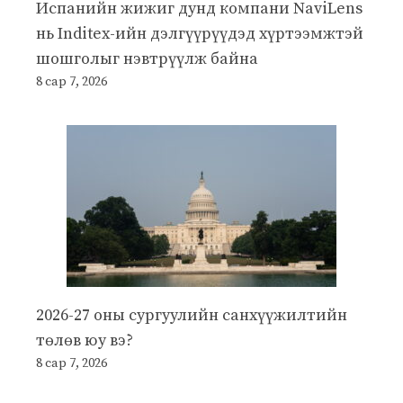
Испанийн жижиг дунд компани NaviLens
нь Inditex-ийн дэлгүүрүүдэд хүртээмжтэй
шошголыг нэвтрүүлж байна
8 сар 7, 2026
2026-27 оны сургуулийн санхүүжилтийн
төлөв юу вэ?
8 сар 7, 2026