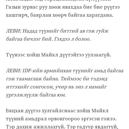
Газын зурвас руу хөөж явахдаа бие бие рүүгээ
хашгирч, баярлан хөөрч байгаа харагдана.
ЛЕВИ: Надад түүнийг битгий ав гэж гуйж
байгаа бичлэг бий. Гэхдээ л болоо.
Түүнээс хойш Майкл дүүтэйгээ уулзаагүй.
ЛЕВИ: IDF-ийн армийнхан түүнийг амьд байгаа
гэж таамаглаж байна. Тиймээс би тэдэнд
итгэхийг сонгосон, учир нь энэ л намайг
үргэлжлүүлж байгаа юм.
Бяцхан дүүгээ хулгайлснаас хойш Майкл
түүний амьдрал орвонгоороо эргэсэн гэжээ.
Тэр дахиж ажиллахгүй. Тэр гадуур явдаггүй,