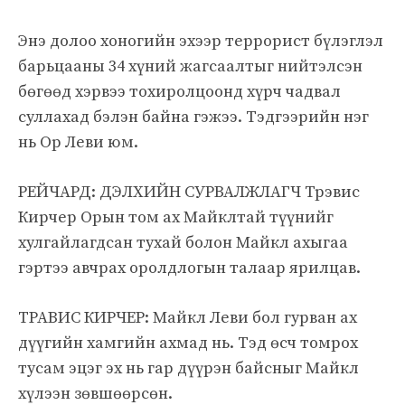
Энэ долоо хоногийн эхээр террорист бүлэглэл
барьцааны 34 хүний ​​жагсаалтыг нийтэлсэн
бөгөөд хэрвээ тохиролцоонд хүрч чадвал
суллахад бэлэн байна гэжээ. Тэдгээрийн нэг
нь Ор Леви юм.
РЕЙЧАРД: ДЭЛХИЙН СУРВАЛЖЛАГЧ Трэвис
Кирчер Орын том ах Майклтай түүнийг
хулгайлагдсан тухай болон Майкл ахыгаа
гэртээ авчрах оролдлогын талаар ярилцав.
ТРАВИС КИРЧЕР: Майкл Леви бол гурван ах
дүүгийн хамгийн ахмад нь. Тэд өсч томрох
тусам эцэг эх нь гар дүүрэн байсныг Майкл
хүлээн зөвшөөрсөн.