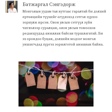
Батжаргал Сэнгэдорж
Монголын уудам тал нутгаас гаралтай би дэлхий
ертөнцийн түүхийг өгүүлэхэд сэтгэл зүрхээ
зориулж ирсэн. Олон улсын сэтгүүл зүйн
чиглэлээр суралцаж, олон улсын томоохон
редакцуудад ажиллаж байсан туршлагатай. Би
эх орондоо буцаж, дэлхийн мэдээг монгол
уншигчдад хүргэх зорилготой ажиллаж байна.