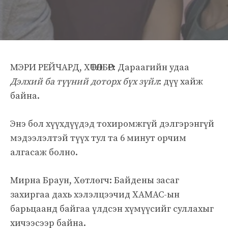
МЭРИ РЕЙЧАРД, ХӨТӨЛБӨР: Дараагийн удаа
Дэлхий ба түүний доторх бүх зүйл
: дүү хайж
байна.
Энэ бол хүүхдүүдэд тохиромжгүй дэлгэрэнгүй
мэдээлэлтэй түүх тул та 6 минут орчим
алгасаж болно.
Мирна Браун, Хөтлөгч: Байдены засаг
захиргаа дахь хэлэлцээчид ХАМАС-ын
барьцаанд байгаа үлдсэн хүмүүсийг суллахыг
хичээсээр байна.