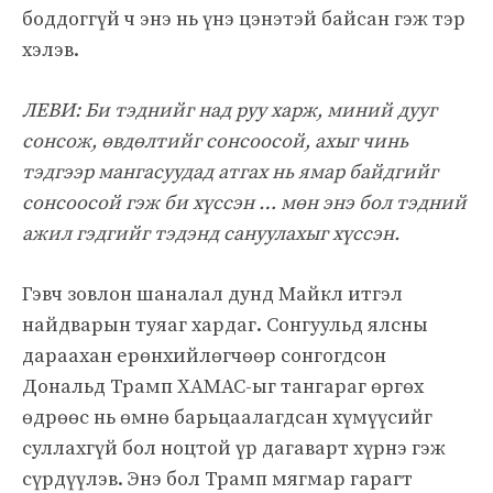
боддоггүй ч энэ нь үнэ цэнэтэй байсан гэж тэр
хэлэв.
ЛЕВИ: Би тэднийг над руу харж, миний дууг
сонсож, өвдөлтийг сонсоосой, ахыг чинь
тэдгээр мангасуудад атгах нь ямар байдгийг
сонсоосой гэж би хүссэн … мөн энэ бол тэдний
ажил гэдгийг тэдэнд сануулахыг хүссэн.
Гэвч зовлон шаналал дунд Майкл итгэл
найдварын туяаг хардаг. Сонгуульд ялсны
дараахан ерөнхийлөгчөөр сонгогдсон
Дональд Трамп ХАМАС-ыг тангараг өргөх
өдрөөс нь өмнө барьцаалагдсан хүмүүсийг
суллахгүй бол ноцтой үр дагаварт хүрнэ гэж
сүрдүүлэв. Энэ бол Трамп мягмар гарагт