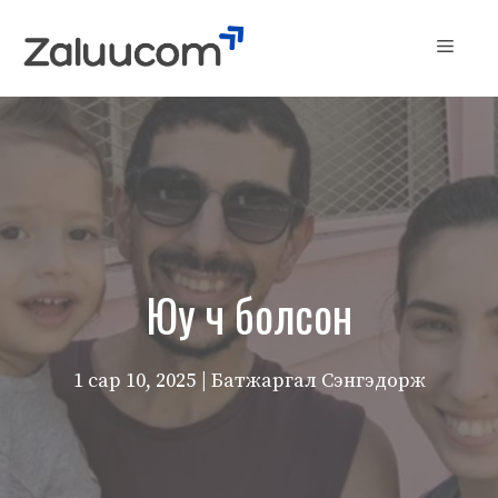
Skip
to
Menu
content
Юу ч болсон
1 сар 10, 2025
| Батжаргал Сэнгэдорж