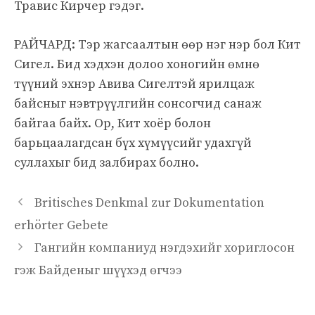
Травис Кирчер гэдэг.
РАЙЧАРД: Тэр жагсаалтын өөр нэг нэр бол Кит
Сигел. Бид хэдхэн долоо хоногийн өмнө
түүний эхнэр Авива Сигелтэй ярилцаж
байсныг нэвтрүүлгийн сонсогчид санаж
байгаа байх. Ор, Кит хоёр болон
барьцаалагдсан бүх хүмүүсийг удахгүй
суллахыг бид залбирах болно.
Britisches Denkmal zur Dokumentation
erhörter Gebete
Гангийн компаниуд нэгдэхийг хориглосон
гэж Байденыг шүүхэд өгчээ