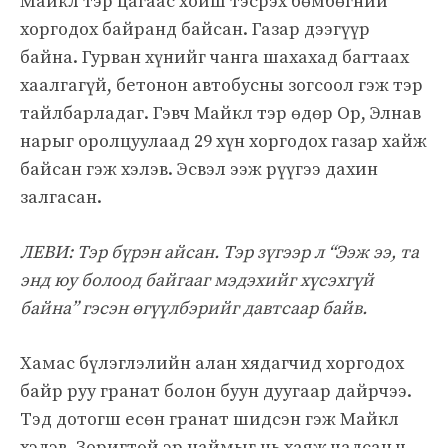
Майкл тэр цагаас хойш тэсрэх бөмбөгний
хоргодох байранд байсан. Газар дээгүүр
байна. Гурван хүнийг чанга шахахад багтаах
хаалгагүй, бетонон автобусны зогсоол гэж тэр
тайлбарладаг. Гэвч Майкл тэр өдөр Ор, Элнав
нарыг оролцуулаад 29 хүн хоргодох газар хайж
байсан гэж хэлэв. Эсвэл ээж рүүгээ дахин
залгасан.
ЛЕВИ: Тэр бүрэн айсан. Тэр зүгээр л “Ээж ээ, та
энд юу болоод байгааг мэдэхийг хүсэхгүй
байна” гэсэн өгүүлбэрийг давтсаар байв.
Хамас бүлэглэлийн алан хядагчид хоргодох
байр руу гранат болон буун дуугаар дайрчээ.
Тэд дотогш есөн гранат шидсэн гэж Майкл
хэлэв. Зоригтой эр наймыг нь хаяж чадсан ч