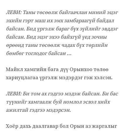
ЛЕВИ: Таны төсөөлж байгаачлан миний эцэг
эхийн гэрт маш их эмх замбараагүй байдал
байсан. Бид үргэлж бараг бүх зүйлийг эвддэг
байсан. Бид эцэг эхээ байхгүй үед зочны
өрөөнд таны төсөөлж чадах бүх төрлийн
бөмбөг тоглодог байсан …
Майкл хамгийн бага дүү Орынхоо төлөө
хариуцлагаа үргэлж мэдэрдэг гэж хэлсэн.
ЛЕВИ: Би том ах гэдгээ мэдэж байсан. Би бас
түүнийг хамгаалж буй номлол эсвэл хийх
ажилтай гэдгээ мэдэрсэн.
Хоёр дахь даалгавар бол Орын аз жаргалыг