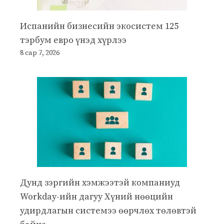
Испанийн бизнесийн экосистем 125
тэрбум евро үнэд хүрлээ
8 сар 7, 2026
Дунд зэргийн хэмжээтэй компаниуд
Workday-ийн дагуу Хүний нөөцийн
удирдлагын системээ өөрчлөх төлөвтэй