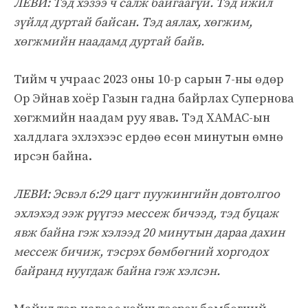
ЛЕВИ: Тэд хэзээ ч салж байгаагүй. Тэд ижил
зүйлд дуртай байсан. Тэд аялах, хөгжим,
хөгжмийн наадамд дуртай байв.
Тийм ч учраас 2023 оны 10-р сарын 7-ны өдөр
Ор Эйнав хоёр Газын гадна байрлах Супернова
хөгжмийн наадам руу явав. Тэд ХАМАС-ын
халдлага эхлэхээс ердөө есөн минутын өмнө
ирсэн байна.
ЛЕВИ: Эсвэл 6:29 цагт пуужингийн довтолгоо
эхлэхэд ээж рүүгээ мессеж бичээд, тэд буцаж
явж байна гэж хэлээд 20 минутын дараа дахин
мессеж бичиж, тэсрэх бөмбөгний хоргодох
байранд нуугдаж байна гэж хэлсэн.