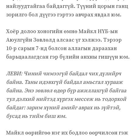
найзуудтайгаа байдаггүй. Түүний цорын ганц
зорилго бол дүүгээ гэртээ авчрах явдал юм.
Хоёр долоо хоногийн өмнө Майкл НҮБ-ын
Аюулгүйн Зөвлөлд алсаас үг хэлжээ. Тэрээр
10-р сарын 7-нд болсон аллагын дараахан
барьцаалагдсан гэр бүлийн анхны гишүүн юм.
ЛЕВИ: Чиний чимээгүй байдал чих дүлийрч
байна. Таны идэвхгүй байдал амьсгал хурааж
байна. Энэ зөвлөл өдөр бүр ажиллахгүй байгаа
тул дэлхий нийтэд хүргэх мессеж нь тодорхой
байдаг: зарим хүний ​​амийг аврах нь зүйтэй,
бусад нь тийм биш юм.
Майкл өөрийгөө нэг их бодлоо өөрчилсөн гэж