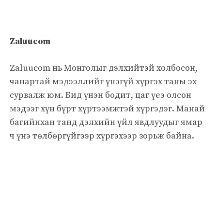
Zaluucom
Zaluucom нь Монголыг дэлхийтэй холбосон,
чанартай мэдээллийг үнэгүй хүргэх таны эх
сурвалж юм. Бид үнэн бодит, цаг үеэ олсон
мэдээг хүн бүрт хүртээмжтэй хүргэдэг. Манай
багийнхан танд дэлхийн үйл явдлуудыг ямар
ч үнэ төлбөргүйгээр хүргэхээр зорьж байна.