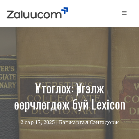
Skip
to
Menu
content
Үг тоглох: Үргэлж
өөрчлөгдөж буй Lexicon
2 сар 17, 2025
| Батжаргал Сэнгэдорж