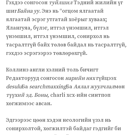
Гэхдээ сонгосон
туйлшил
Тэдний жилийн үг
шиг
Байна уу.
Энэ нь “огцом ялгаатай
ялгаатай эсрэг утгатай хоёрыг хуваах;
Ялангуяа, бүлэг, итгэл үнэмшил, итгэл
үнэмшил, итгэл үнэмшил, сонирхол нь
тасралтгүй байх төлөв байдал нь тасралтгүй,
гэхдээ эсрэгээрээ төвлөрөхгүй.
Коллинз англи хэлний толь бичигт
Редакторууд сонгосон
нарийн нях
гүйцээх
desulu
Ба
searchmaxxing
Ба
Аялал жуулчлал
мөн
түүхий эд. Боны,
charli xcx-ийн синтпоп
хөгжимээс авсан.
Эдгээрээс цөөн хэдэн неологийн үзэл нь
сонирхолтой, хөгжилтэй байдаг гэдгийг би