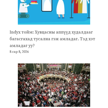
Indyx тойм: Хувцасны аппүүд худалдааг
багасгахад тусална гэж амладаг. Тэд хэт
амладаг уу?
8 сар 8, 2026