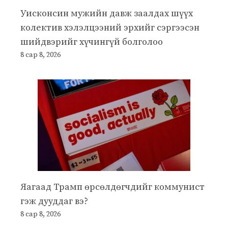
Уисконсин мужийн давж заалдах шүүх
колектив хэлэлцээний эрхийг сэргээсэн
шийдвэрийг хүчингүй болголоо
8 сар 8, 2026
Яагаад Трамп өрсөлдөгчдийг коммунист
гэж дууддаг вэ?
8 сар 8, 2026