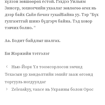
хүлээн зөвшөөрөх ёстой. Гэхдээ Уильям
Зинсер, зохиогчийн ухаалаг зөвлөгөө өгөх нь
дээр байх
Сайн бичих тухай
Байна уу. Тэр “Бүх
гулгамтгай шинэ бүдгэрч байна. Тэд ховор
тэвчих болно. “
Аа. Бодит байдлыг шалгах.
Би Жоржийн тэтгэлэг
Нью-Йорк Үл тоомсорлосон эмчид
Техасын үр хөндөлтийн эмийг зааж өгсөнд
торгууль ногдуулдаг
Zelenskyy, vance нь Украины болон Орос