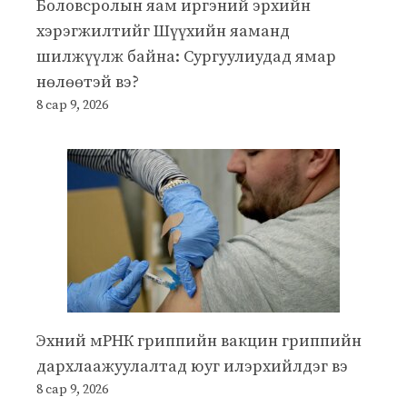
Боловсролын яам иргэний эрхийн
хэрэгжилтийг Шүүхийн яаманд
шилжүүлж байна: Сургуулиудад ямар
нөлөөтэй вэ?
8 сар 9, 2026
Эхний мРНК гриппийн вакцин гриппийн
дархлаажуулалтад юуг илэрхийлдэг вэ
8 сар 9, 2026