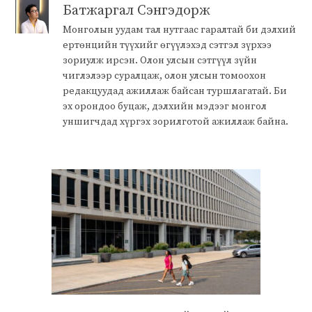
Батжаргал Сэнгэдорж
Монголын уудам тал нутгаас гаралтай би дэлхий
ертөнцийн түүхийг өгүүлэхэд сэтгэл зүрхээ
зориулж ирсэн. Олон улсын сэтгүүл зүйн
чиглэлээр суралцаж, олон улсын томоохон
редакцуудад ажиллаж байсан туршлагатай. Би
эх орондоо буцаж, дэлхийн мэдээг монгол
уншигчдад хүргэх зорилготой ажиллаж байна.