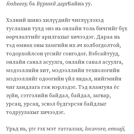
fosheezy,
ба
Бүрний дарг
Байна уу.
Хэлний шинэ хилүүдийг чиглүүлэхэд
туслахын тулд энэ нь онлайн толь бичгийг бүх
өөрчлөлтийг арилгахыг хичээдэг. Дараа нь
тэд өмнөх оны хамгийн их ач холбогдолтой,
тодорхойлсон үгсийг сонгодог. Вэбсайтууд,
онлайн санал асуулга, онлайн санал асуулга,
мэдээллийн хит, мэдээллийн технологийн
мэдээллийг одоогийн үйл явдал, нийгмийн
чиг хандлага гэж нэрлэдэг. Тэд ялангуяа ёс
зүйн, сэтгэлийн байдал, байдал, загвар,
урсац, урсац, эсвэл бүдгэрсэн байдлыг
тодруулахыг хичээдэг.
Урьд нь, үгс гэх мэт
татгалзах, locavore, emoaji,