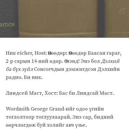
Ник eicher, Host: Өнөөдөр: Өнөөдөр Баасан гараг,
2-р сарын 14-ний өдөр. Ө мэнд! Энэ бол
Дэлхий
ба бүх зүйл
Сонсогчдын дэмжигдсэн Дэлхийн
радио. Би ник.
Линдсей Маст, Хост: Бас би Линдсай Маст.
Wordmith George Grand-ийг одоо үгийн
тоглолтоор тоглуулаарай. Энэ сар, бидний
өөрчлөгдөж буй хэлийг авч үзье.