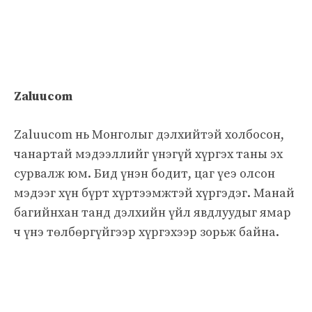
Zaluucom
Zaluucom нь Монголыг дэлхийтэй холбосон,
чанартай мэдээллийг үнэгүй хүргэх таны эх
сурвалж юм. Бид үнэн бодит, цаг үеэ олсон
мэдээг хүн бүрт хүртээмжтэй хүргэдэг. Манай
багийнхан танд дэлхийн үйл явдлуудыг ямар
ч үнэ төлбөргүйгээр хүргэхээр зорьж байна.