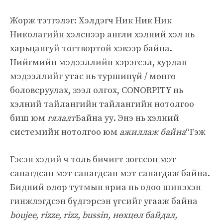
Жорж тэтгэлэг: Хэлдэгч Ник Ник Ник
Николагийн хэлснээр англи хэлний хэл нь
харьцангуй тогтвортой хэвээр байна.
Нийгмийн мэдээллийн хэрэгсэл, хурдан
мэдээллийг утас нь туршипүй / мөнгө
боловсруулах, зээл олгох, CONORPITY нь
хэлний тайлангийн тайлангийн нотолгоо
биш юм
гялалт
Байна уу. Энэ нь хэлний
системийн нотолгоо юм
ажиллаж байна
“Гэж
Гэсэн хэдий ч толь бичигт зогссон мэт
санагдсан мэт санагдсан мэт санагдаж байна.
Бидний өдөр тутмын яриа нь одоо шинэхэн
гинжлэгдсэн бүдгэрсэн үгсийг угааж байна
boujee, rizze, rizz, bussin, нөхцөл байдал,