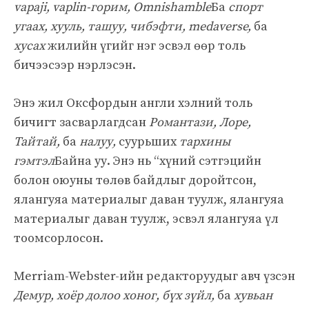
vapaji, vaplin-горим, Omnishamble
Ба
спорт
угаах, хууль, ташуу, чибэфти, medaverse,
ба
хусах
жилийн үгийг нэг эсвэл өөр толь
бичээсээр нэрлэсэн.
Энэ жил Оксфордын англи хэлний толь
бичигт засварлагдсан
Романтази, Лоре,
Тайтай,
ба
налуу,
суурьших
тархины
гэмтэл
Байна уу. Энэ нь “хүний ​​сэтгэцийн
болон оюуны төлөв байдлыг доройтсон,
ялангуяа материалыг даван туулж, ялангуяа
материалыг даван туулж, эсвэл ялангуяа үл
тоомсорлосон.
Merriam-Webster-ийн редакторуудыг авч үзсэн
Демур, хоёр долоо хоног, бүх зүйл,
ба
хувьан