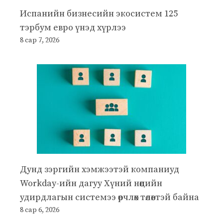
Испанийн бизнесийн экосистем 125
тэрбум евро үнэд хүрлээ
8 сар 7, 2026
Дунд зэргийн хэмжээтэй компаниуд
Workday-ийн дагуу Хүний нөөцийн
удирдлагын системээ өөрчлөх төлөвтэй байна
8 сар 6, 2026