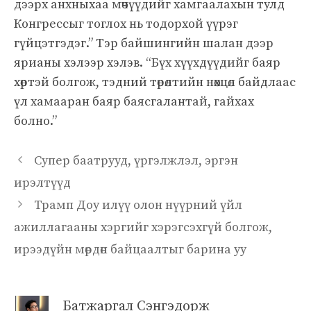
дээрх анхныхаа мөчүүдийг хамгаалахын тулд
Конгрессыг тоглох нь тодорхой үүрэг
гүйцэтгэдэг.” Тэр байшингийн шалан дээр
ярианы хэлээр хэлэв. “Бүх хүүхдүүдийг баяр
хөөртэй болгож, тэдний төрөлтийн нөхцөл байдлаас
үл хамааран баяр баясгалантай, гайхах
болно.”
Супер баатрууд, үргэлжлэл, эргэн
ирэлтүүд
Трамп Доу илүү олон нүүрний үйл
ажиллагааны хэргийг хэрэгсэхгүй болгож,
ирээдүйн мөрдөн байцаалтыг барина уу
Батжаргал Сэнгэдорж