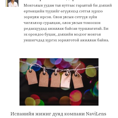
Монголын уудам тал нутгаас гаралтай би дэлхий
ертөнцийн түүхийг өгүүлэхэд сэтгэл зүрхээ
зориулж ирсэн. Олон улсын сэтгүүл зүйн
чиглэлээр суралцаж, олон улсын томоохон
редакцуудад ажиллаж байсан туршлагатай. Би
эх орондоо буцаж, дэлхийн мэдээг монгол
уншигчдад хүргэх зорилготой ажиллаж байна.
Испанийн жижиг дунд компани NaviLens