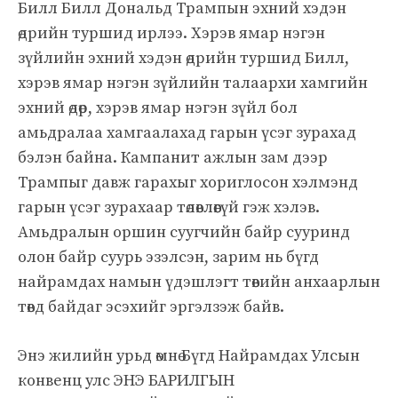
Билл Билл Дональд Трампын эхний хэдэн
өдрийн туршид ирлээ. Хэрэв ямар нэгэн
зүйлийн эхний хэдэн өдрийн туршид Билл,
хэрэв ямар нэгэн зүйлийн талаархи хамгийн
эхний өдөр, хэрэв ямар нэгэн зүйл бол
амьдралаа хамгаалахад гарын үсэг зурахад
бэлэн байна. Кампанит ажлын зам дээр
Трампыг давж гарахыг хориглосон хэлмэнд
гарын үсэг зурахаар төлөвлөөгүй гэж хэлэв.
Амьдралын оршин суугчийн байр сууринд
олон байр суурь эзэлсэн, зарим нь бүгд
найрамдах намын үдэшлэгт төвийн анхаарлын
төвд байдаг эсэхийг эргэлзэж байв.
Энэ жилийн урьд өмнө Бүгд Найрамдах Улсын
конвенц улс ЭНЭ БАРИЛГЫН