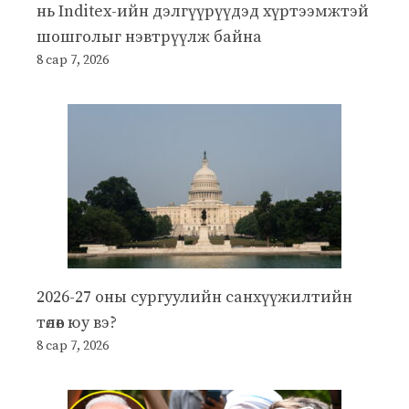
нь Inditex-ийн дэлгүүрүүдэд хүртээмжтэй
шошголыг нэвтрүүлж байна
8 сар 7, 2026
2026-27 оны сургуулийн санхүүжилтийн
төлөв юу вэ?
8 сар 7, 2026