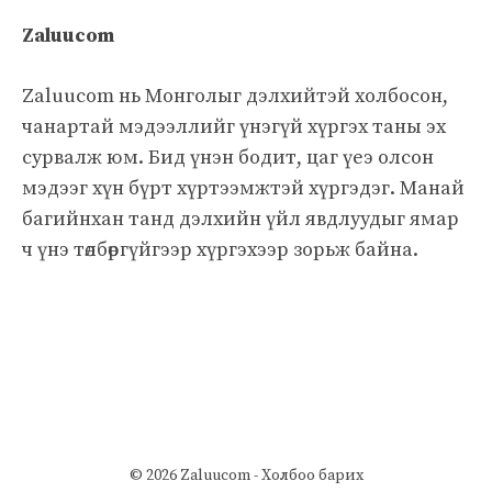
Zaluucom
Zaluucom нь Монголыг дэлхийтэй холбосон,
чанартай мэдээллийг үнэгүй хүргэх таны эх
сурвалж юм. Бид үнэн бодит, цаг үеэ олсон
мэдээг хүн бүрт хүртээмжтэй хүргэдэг. Манай
багийнхан танд дэлхийн үйл явдлуудыг ямар
ч үнэ төлбөргүйгээр хүргэхээр зорьж байна.
© 2026 Zaluucom -
Холбоо барих