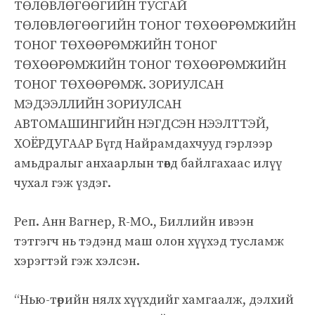
ТӨЛӨВЛӨГӨӨГИЙН ТУСГАЙ
ТӨЛӨВЛӨГӨӨГИЙН ТОНОГ ТӨХӨӨРӨМЖИЙН
ТОНОГ ТӨХӨӨРӨМЖИЙН ТОНОГ
ТӨХӨӨРӨМЖИЙН ТОНОГ ТӨХӨӨРӨМЖИЙН
ТОНОГ ТӨХӨӨРӨМЖ. ЗОРИУЛСАН
МЭДЭЭЛЛИЙН ЗОРИУЛСАН
АВТОМАШИНГИЙН НЭГДСЭН НЭЭЛТТЭЙ,
ХОЁРДУГААР Бүгд Найрамдахчууд гэрлээр
амьдралыг анхаарлын төвд байлгахаас илүү
чухал гэж үздэг.
Реп. Анн Вагнер, R-MO., Биллийн ивээн
тэтгэгч нь тэдэнд маш олон хүүхэд тусламж
хэрэгтэй гэж хэлсэн.
“Нью-төрийн нялх хүүхдийг хамгаалж, дэлхий