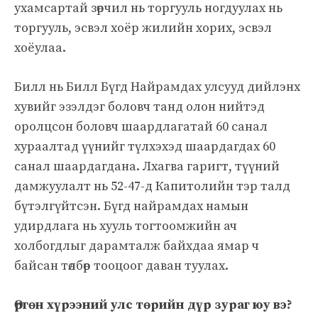
ухамсартай зөрчил нь торгууль ногдуулах нь
торгууль, эсвэл хоёр жилийн хорих, эсвэл
хоёулаа.
Билл нь Билл Бүгд Найрамдах улсууд дийлэнх
хувийг эзэлдэг боловч танд олон нийтэд
оролцсон боловч шаардлагатай 60 санал
хураалтад үүнийг түлхэхэд шаардагдах 60
санал шаардагдана. Лхагва гаригт, түүний
дамжуулалт нь 52-47-д Капитолийн тэр талд
бүтэлгүйтсэн. Бүгд найрамдах намын
удирдлага нь хууль тогтоомжийн ач
холбогдлыг дарамталж байхдаа ямар ч
байсан төлбөр тооцоог даван туулах.
Өргөн хүрээний улс төрийн дүр зураг юу вэ?