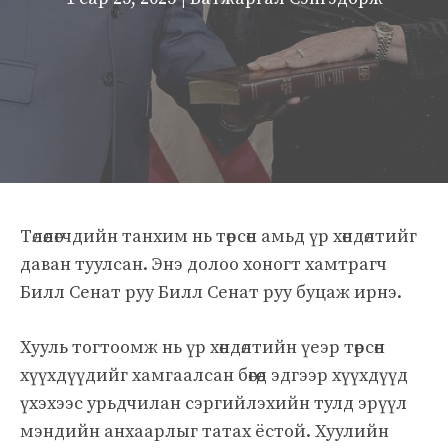
Төлөөлөгчдийн танхим нь төрсөн амьд үр хөндөлтийг
даван туулсан. Энэ долоо хоногт хамтрагч
Билл Сенат руу Билл Сенат руу буцаж ирнэ.
Хууль тогтоомж нь үр хөндөлтийн үеэр төрсөн
хүүхдүүдийг хамгаалсан бөгөөд эдгээр хүүхдүүд
үхэхээс урьдчилан сэргийлэхийн тулд эрүүл
мэндийн анхаарлыг татах ёстой. Хуулийн