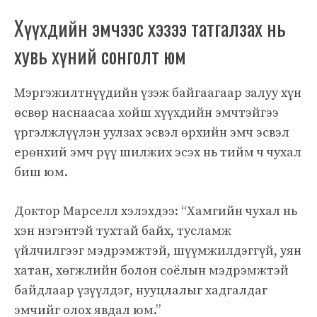
Хүүхдийн эмчээс хэзээ татгалзах нь
хувь хүний ​​сонголт юм
Мэргэжилтнүүдийн үзэж байгаагаар залуу хүн
өсвөр наснаасаа хойш хүүхдийн эмчтэйгээ
үргэлжлүүлэн уулзах эсвэл өрхийн эмч эсвэл
ерөнхий эмч рүү шилжих эсэх нь тийм ч чухал
биш юм.
Доктор Марселл хэлэхдээ: “Хамгийн чухал нь
хэн нэгэнтэй тухтай байх, тусламж
үйлчилгээг мэдрэмжтэй, шүүмжилдэггүй, уян
хатан, хөгжлийн болон соёлын мэдрэмжтэй
байдлаар үзүүлдэг, нууцлалыг хадгалдаг
эмчийг олох явдал юм.”