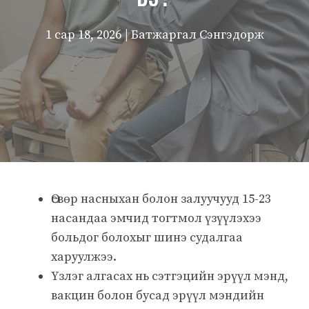
1 сар 18, 2026
| Батжаргал Сэнгэдорж
Өсвөр насныхан болон залуучууд 15-23
насандаа эмчид тогтмол үзүүлэхээ
больдог болохыг шинэ судалгаа
харуулжээ.
Үзлэг алгасах нь сэтгэцийн эрүүл мэнд,
вакцин болон бусад эрүүл мэндийн