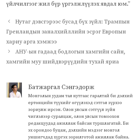
үйлчилгээг жил бүр үргэлжлүүлэх явдал юм.”
Нутаг дэвсгэрээс бусад бүх зүйл: Трампын
Гренландын заналхийллийн эсрэг Европын
хариу арга хэмжээ
АНУ-ын гадаад бодлогын хамгийн сайн,
хамгийн муу шийдвэрүүдийн тухай яриа
Батжаргал Сэнгэдорж
Монголын уудам тал нутгаас гаралтай би дэлхий
ертөнцийн түүхийг өгүүлэхэд сэтгэл зүрхээ
зориулж ирсэн. Олон улсын сэтгүүл зүйн
чиглэлээр суралцаж, олон улсын томоохон
редакцуудад ажиллаж байсан туршлагатай. Би
эх орондоо буцаж, дэлхийн мэдээг монгол
уншигчдад хүргэх зорилготой ажиллаж байна.