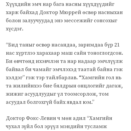
Хүүхдийн эмч нар бага насны хүүхдүүдийг
харж байхад Доктор Мюррей өсвөр насныхан
болон залуучуудад энэ мессежийг сонсохыг
хүсдэг.
“Бид таныг өсвөр насандаа, заримдаа бүр 21
нас хүртлээ харахаар маш сайн тоноглогдсон.
Би өвчтөнд ихэвчлэн та нар надаар эмчлүүлж
байвал би чамайг эмчлэхэд таатай байна гэж
хэлдэг” гэж тэр тайлбарлав.
“
Хамгийн гол нь
та жилийнхээ бие бялдрын онцлогийг дагаж,
жижиг асуудлуудыг үл тоомсорлож, том
асуудал болгохгүй байх явдал юм.”
Доктор Фокс-Левин ч мөн адил “Хамгийн
чухал зүйл бол эрүүл мэндийн тусламж