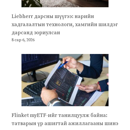
Liebherr дарсны шүүгээ: нарийн
хадгалалтын технологи, хамгийн шилдэг
дарсанд зориулсан
8 сар 6, 2026
Flinket myETF-ийг танилцуулж байна:
татварын үр ашигтай ажиллагааны шинэ