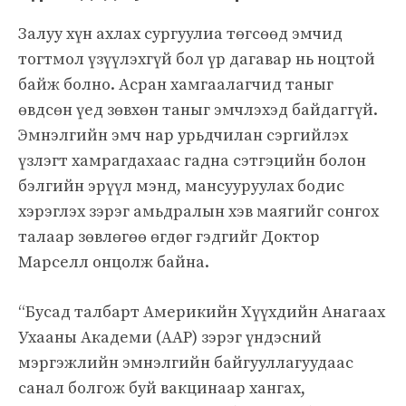
Залуу хүн ахлах сургуулиа төгсөөд эмчид
тогтмол үзүүлэхгүй бол үр дагавар нь ноцтой
байж болно. Асран хамгаалагчид таныг
өвдсөн үед зөвхөн таныг эмчлэхэд байдаггүй.
Эмнэлгийн эмч нар урьдчилан сэргийлэх
үзлэгт хамрагдахаас гадна сэтгэцийн болон
бэлгийн эрүүл мэнд, мансууруулах бодис
хэрэглэх зэрэг амьдралын хэв маягийг сонгох
талаар зөвлөгөө өгдөг гэдгийг Доктор
Марселл онцолж байна.
“Бусад талбарт Америкийн Хүүхдийн Анагаах
Ухааны Академи (AAP) зэрэг үндэсний
мэргэжлийн эмнэлгийн байгууллагуудаас
санал болгож буй вакцинаар хангах,