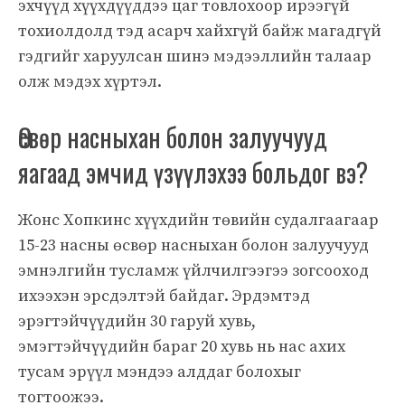
эхчүүд хүүхдүүддээ цаг товлохоор ирээгүй
тохиолдолд тэд асарч хайхгүй байж магадгүй
гэдгийг харуулсан шинэ мэдээллийн талаар
олж мэдэх хүртэл.
Өсвөр насныхан болон залуучууд
яагаад эмчид үзүүлэхээ больдог вэ?
Жонс Хопкинс хүүхдийн төвийн судалгаагаар
15-23 насны өсвөр насныхан болон залуучууд
эмнэлгийн тусламж үйлчилгээгээ зогсооход
ихээхэн эрсдэлтэй байдаг. Эрдэмтэд
эрэгтэйчүүдийн 30 гаруй хувь,
эмэгтэйчүүдийн бараг 20 хувь нь нас ахих
тусам эрүүл мэндээ алддаг болохыг
тогтоожээ.