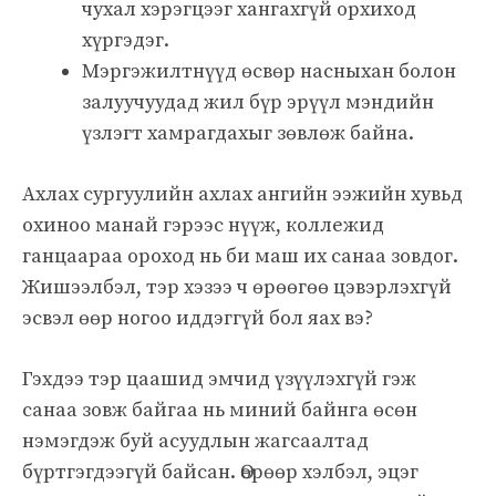
чухал хэрэгцээг хангахгүй орхиход
хүргэдэг.
Мэргэжилтнүүд өсвөр насныхан болон
залуучуудад жил бүр эрүүл мэндийн
үзлэгт хамрагдахыг зөвлөж байна.
Ахлах сургуулийн ахлах ангийн ээжийн хувьд
охиноо манай гэрээс нүүж, коллежид
ганцаараа ороход нь би маш их санаа зовдог.
Жишээлбэл, тэр хэзээ ч өрөөгөө цэвэрлэхгүй
эсвэл өөр ногоо иддэггүй бол яах вэ?
Гэхдээ тэр цаашид эмчид үзүүлэхгүй гэж
санаа зовж байгаа нь миний байнга өсөн
нэмэгдэж буй асуудлын жагсаалтад
бүртгэгдээгүй байсан. Өөрөөр хэлбэл, эцэг