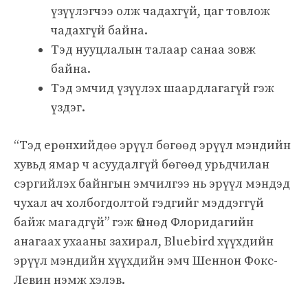
үзүүлэгчээ олж чадахгүй, цаг товлож
чадахгүй байна.
Тэд нууцлалын талаар санаа зовж
байна.
Тэд эмчид үзүүлэх шаардлагагүй гэж
үздэг.
“Тэд ерөнхийдөө эрүүл бөгөөд эрүүл мэндийн
хувьд ямар ч асуудалгүй бөгөөд урьдчилан
сэргийлэх байнгын эмчилгээ нь эрүүл мэндэд
чухал ач холбогдолтой гэдгийг мэддэггүй
байж магадгүй” гэж Өмнөд Флоридагийн
анагаах ухааны захирал, Bluebird хүүхдийн
эрүүл мэндийн хүүхдийн эмч Шеннон Фокс-
Левин нэмж хэлэв.