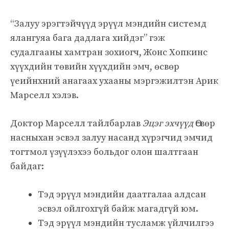
“Залуу эрэгтэйчүүд эрүүл мэндийн системд
ялангуяа бага дадлага хийдэг” гэж
судалгааны хамтран зохиогч, Жонс Хопкинс
хүүхдийн төвийн хүүхдийн эмч, өсвөр
үеийнхний анагаах ухааны мэргэжилтэн Арик
Марселл хэлэв.
Доктор Марселл тайлбарлав
Эцэг эхчүүд
Өсвөр
насныхан эсвэл залуу насанд хүрэгчид эмчид
тогтмол үзүүлэхээ больдог олон шалтгаан
байдаг:
Тэд эрүүл мэндийн даатгалаа алдсан
эсвэл ойлгохгүй байж магадгүй юм.
Тэд эрүүл мэндийн тусламж үйлчилгээ