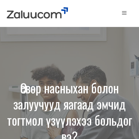
Skip
to
Menu
content
Өсвөр насныхан болон
залуучууд яагаад эмчид
тогтмол үзүүлэхээ больдог
вэ?