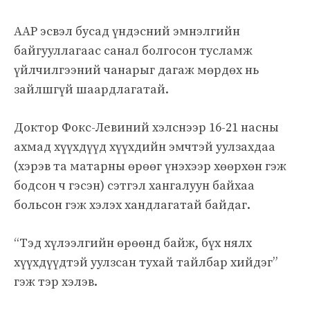
AAP эсвэл бусад үндэсний эмнэлгийн
байгууллагаас санал болгосон тусламж
үйлчилгээний чанарыг дагаж мөрдөх нь
зайлшгүй шаардлагатай.
Доктор Фокс-Левиний хэлснээр 16-21 насны
ахмад хүүхдүүд хүүхдийн эмчтэй уулзахдаа
(хэрэв та матарны өрөөг үнэхээр хөөрхөн гэж
бодсон ч гэсэн) сэтгэл хангалуун байхаа
больсон гэж хэлэх хандлагатай байдаг.
“Тэд хүлээлгийн өрөөнд байж, бүх нялх
хүүхдүүдтэй уулзсан тухай тайлбар хийдэг”
гэж тэр хэлэв.