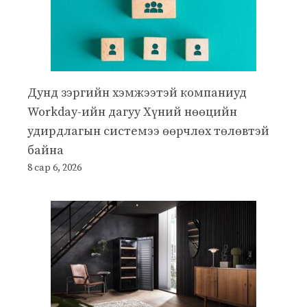
Дунд зэргийн хэмжээтэй компаниуд
Workday-ийн дагуу Хүний нөөцийн
удирдлагын системээ өөрчлөх төлөвтэй
байна
8 сар 6, 2026