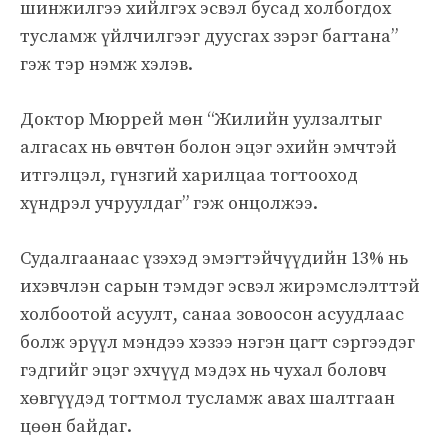
шинжилгээ хийлгэх эсвэл бусад холбогдох
тусламж үйлчилгээг дуусгах зэрэг багтана”
гэж тэр нэмж хэлэв.
Доктор Мюррей мөн “Жилийн уулзалтыг
алгасах нь өвчтөн болон эцэг эхийн эмчтэй
итгэлцэл, гүнзгий харилцаа тогтооход
хүндрэл учруулдаг” гэж онцолжээ.
Судалгаанаас үзэхэд эмэгтэйчүүдийн 13% нь
ихэвчлэн сарын тэмдэг эсвэл жирэмслэлттэй
холбоотой асуулт, санаа зовоосон асуудлаас
болж эрүүл мэндээ хэзээ нэгэн цагт сэргээдэг
гэдгийг эцэг эхчүүд мэдэх нь чухал боловч
хөвгүүдэд тогтмол тусламж авах шалтгаан
цөөн байдаг.