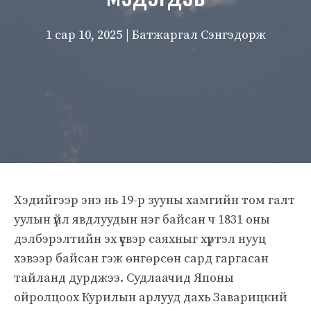
1 сар 10, 2025
| Батжаргал Сэнгэдорж
Хэдийгээр энэ нь 19-р зууны хамгийн том галт
уулын үйл явдлуудын нэг байсан ч 1831 оны
дэлбэрэлтийн эх үүсвэр саяхныг хүртэл нууц
хэвээр байсан гэж өнгөрсөн сард гаргасан
тайланд дурджээ. Судлаачид Японы
ойролцоох Курилын арлууд дахь Заварицкий