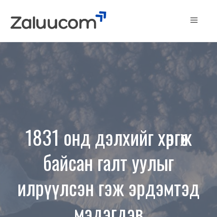
Skip
to
Menu
content
1831 онд дэлхийг хөргөж
байсан галт уулыг
илрүүлсэн гэж эрдэмтэд
мэдэгдэв