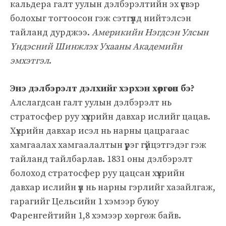
кальдера галт уулын дэлбэрэлтийн эх үүсвэр
болохыг тогтоосон гэж сэтгүүлд нийтэлсэн
тайланд дурджээ.
Америкийн Нэгдсэн Улсын
Үндэсний Шинжлэх Ухааны Академийн
эмхэтгэл
.
Энэ дэлбэрэлт дэлхийг хэрхэн хөргөсөн бэ?
Алслагдсан галт уулын дэлбэрэлт нь
стратосфер руу хүхрийн давхар ислийг цацав.
Хүхрийн давхар исэл нь нарны цацрагаас
хамгаалах хамгаалалтын үүрэг гүйцэтгэдэг гэж
тайланд тайлбарлав. 1831 оны дэлбэрэлт
болоход стратосфер руу цацсан хүхрийн
давхар ислийн үүл нь нарны гэрлийг хазайлгаж,
гарагийг Цельсийн 1 хэмээр буюу
Фаренгейтийн 1,8 хэмээр хөргөж байв.