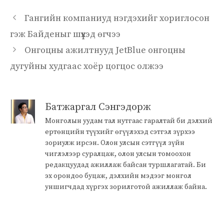
Гангийн компаниуд нэгдэхийг хориглосон
гэж Байденыг шүүхэд өгчээ
Онгоцны ажилтнууд JetBlue онгоцны
дугуйны худгаас хоёр цогцос олжээ
Батжаргал Сэнгэдорж
Монголын уудам тал нутгаас гаралтай би дэлхий
ертөнцийн түүхийг өгүүлэхэд сэтгэл зүрхээ
зориулж ирсэн. Олон улсын сэтгүүл зүйн
чиглэлээр суралцаж, олон улсын томоохон
редакцуудад ажиллаж байсан туршлагатай. Би
эх орондоо буцаж, дэлхийн мэдээг монгол
уншигчдад хүргэх зорилготой ажиллаж байна.