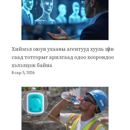
Хиймэл оюун ухааны агентууд хууль зүйн
саад тотгорыг арилгаад одоо хоорондоо
хэлэлцэж байна
8 сар 5, 2026