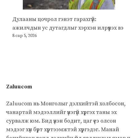
Дулааны цочрол гэнэт гарахгүй:
ажилчдын ус дутагдлыг хэрхэн илрүүлэх вэ
8 сар 5, 2026
Zaluucom
Zaluucom нь Монголыг дэлхийтэй холбосон,
чанартай мэдээллийг үнэгүй хүргэх таны эх
сурвалж юм. Бид үнэн бодит, цаг үеэ олсон
мэдээг хүн бүрт хүртээмжтэй хүргэдэг. Манай