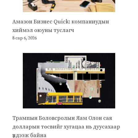
Амазон Бизнес Quick: компаниудын
хиймэл оюуны туслагч
8 сар 6, 2026
Трампын Боловсролын Яам Олон сая
долларын төсвийг хугацаа нь дуусахаар
үлдээж байна