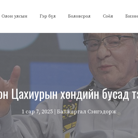
Олон улсын
Гэр бүл
Боловсрол
Соёл
Бизн
лон Цахиурын хөндийн бусад тэр
1 сар 7, 2025
| Батжаргал Сэнгэдорж