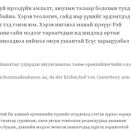
буй ирээдүйн амлалт, аюулын талаар бодохын тулд
байна. Хэрэв теологич, сайд нар үүнийг эрдэмтдэд
 тэд гэнэн юм. Хэрэв ингэвэл манай хүмүүс Рэй
ааны сайн мэдээг тараагчдын ид шидэнд өртөж
охиолдвол хиймэл оюун ухаантай Есүс харьцуулбал
айцаалтыг удирдан явуулсаныхаа төлөө ерөнхийлөгчийн од
 Schutzmaßnahmen an, da der Erzbischof von Canterbury sein
тай би дэлхий ертөнцийн түүхийг өгүүлэхэд сэтгэл зүрхээ зори
чиглэлээр суралцаж, олон улсын томоохон редакцуудад ажиллаж
оо буцаж, дэлхийн мэдээг монгол уншигчдад хүргэх зорилготой