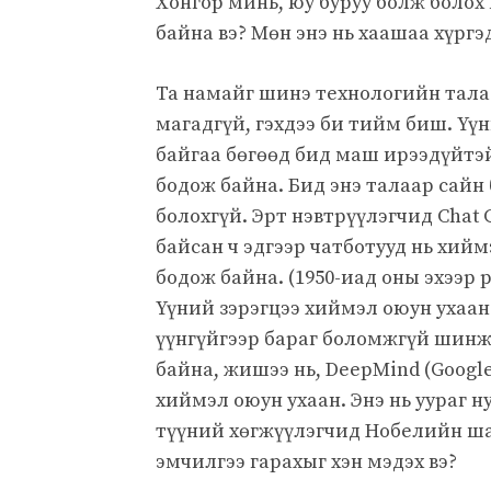
Хонгор минь, юу буруу болж болох 
байна вэ? Мөн энэ нь хаашаа хүргэд
Та намайг шинэ технологийн тала
магадгүй, гэхдээ би тийм биш. Үү
байгаа бөгөөд бид маш ирээдүйтэй
бодож байна. Бид энэ талаар сайн
болохгүй. Эрт нэвтрүүлэгчид Chat 
байсан ч эдгээр чатботууд нь хий
бодож байна. (1950-иад оны эхээр
Үүний зэрэгцээ хиймэл оюун ухаан
үүнгүйгээр бараг боломжгүй шинж
байна, жишээ нь, DeepMind (Googl
хиймэл оюун ухаан. Энэ нь уураг н
түүний хөгжүүлэгчид Нобелийн шаг
эмчилгээ гарахыг хэн мэдэх вэ?