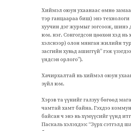
Хиймэл оюун ухаанаас өмнө замаа 
тэр ганцаараа биш) энэ технологи
хуучин дэг журмыг зогсоож, шинэ
юм. нэг. Сонгогдсон цөөхөн хэд н
хэлснээр) олон мянган жилийн ту
засгийн хувьд ашиггүй” гэж үзэгдэ
үндсэн орлого”).
Хачирхалтай нь хиймэл оюун ухаа
зүйл юм.
Хэрэв та үүнийг галзуу бөгөөд маг
чамтай хамт байна. Гэхдээ коммун
байсан ч энэ нь хүмүүсийг үүнд ит
Паскаль хэлэхдээ: “Зүрх сэтгэлд ш