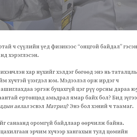
ртай ч сүүлийн үед физикээс “онцгой байдал” гэсэ
нд хэрэглэсэн.
ихэвчлэн хар нүхийг хэлдэг бөгөөд энэ нь таталцл
ийм хүчтэй үзэгдэл юм. Мэдээлэл орж ирдэг ч
 ашиглахдаа эргэж буцахгүй цэг рүү орсны дараа ю
аантай ертөнцөд амьдрал ямар байх бол? Бид зүгэ
ддын аялал
эсвэл
Матриц
? Энэ бол хэний ч таамаг.
йг санаанд оромгүй байдлаар өөрчилж байна.
цахилгаан эрчим хүчээр хангахын тулд цөмийн