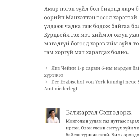
Ямар нэгэн зүйл бол бидэнд яарч 
өөрийн Манхэттэн төсөл хэрэгтэй 
үлдээж чадна гэж бодож байгаа бол
Курцвейл гэх мэт хиймэл оюун ух
магадгүй бөгөөд хэрэв ийм зүйл т
гэм хоргүй мэт харагдах болно.
Лиз Чейни 1-р сарын 6-ны мөрдөн б
хүртжээ
Der Erzbischof von York kündigt neue
Amt niederlegt
Батжаргал Сэнгэдорж
Монголын уудам тал нутгаас гарал
ирсэн. Олон улсын сэтгүүл зүйн 
байсан туршлагатай. Би эх оронд