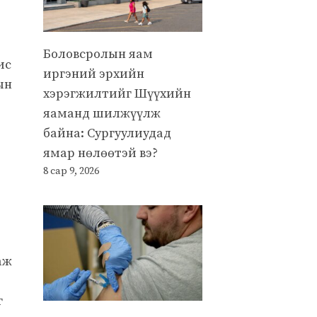
Боловсролын яам
ис
иргэний эрхийн
ын
хэрэгжилтийг Шүүхийн
яаманд шилжүүлж
байна: Сургуулиудад
ямар нөлөөтэй вэ?
8 сар 9, 2026
аж
г