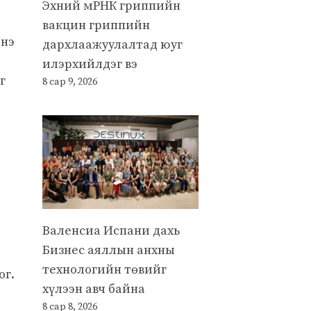
Эхний мРНК гриппийн
вакцин гриппийн
инэ
дархлаажуулалтад юуг
илэрхийлдэг вэ
г
8 сар 9, 2026
Валенсиа Испани дахь
Бизнес аяллын анхны
технологийн төвийг
ог.
хүлээн авч байна
8 сар 8, 2026