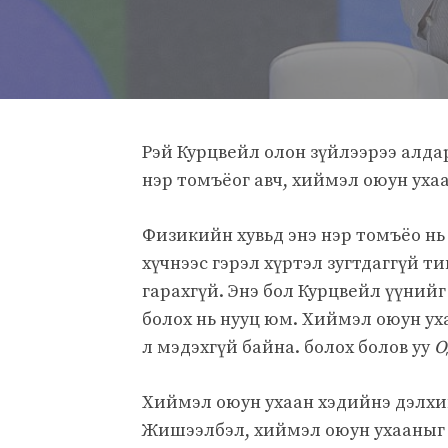
Рэй Курцвейл олон зүйлээрээ алда
нэр томъёог авч, хиймэл оюун ухаа
Физикийн хувьд энэ нэр томъёо нь 
хүчнээс гэрэл хүртэл зугтдаггүй т
гарахгүй. Энэ бол Курцвейл үүнийг
болох нь нууц юм. Хиймэл оюун ух
л мэдэхгүй байна. болох болов уу
О
Хиймэл оюун ухаан хэдийнэ дэлхи
Жишээлбэл, хиймэл оюун ухааныг 