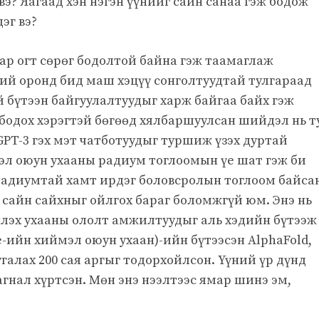
вэ? Яагаад хэн нэгэн үүнийг сайн санаа гэж бодож
эг вэ?
ар огт сөрөг бодолтой байна гэж таамаглаж
ний оронд бид маш хэцүү сонголтуудтай тулгараад
 бүтээн байгуулалтуудыг харж байгаа байх гэж
 бодох хэрэгтэй бөгөөд хялбаршуулсан шийдэл нь т
GPT-3 гэх мэт чатботуудыг туршиж үзэх дуртай
мэл оюун ухааны радиум тоглоомын үе шат гэж би
 радиумтай хамт ирдэг боловсролын тоглоом байсан
 сайн сайхныг ойлгох бараг боломжгүй юм. Энэ нь
лэх ухааны ололт амжилтуудыг аль хэдийн бүтээж
e-ийн хиймэл оюун ухаан)-ийн бүтээсэн AlphaFold,
угалах 200 сая аргыг тодорхойлсон. Үүний үр дүнд
нал хүртсэн. Мөн энэ нээлтээс ямар шинэ эм,