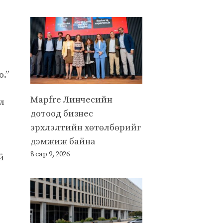
.”
Mapfre Линчесийн
л
дотоод бизнес
эрхлэлтийн хөтөлбөрийг
дэмжиж байна
8 сар 9, 2026
й