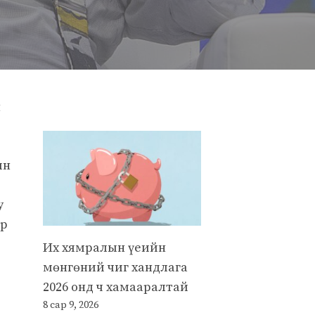
н
ын
у
эр
Их хямралын үеийн
мөнгөний чиг хандлага
2026 онд ч хамааралтай
8 сар 9, 2026