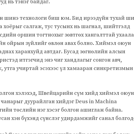
уд нь тэнэг байдаг.
хөн шинэ технологи биш юм. Бид ирээдүйн тухай ш
а хоёрыг салгаж, тус тусынх нь шагнал, шийтгэлд
дийн оршин тогтнохыг зөвтгөх хангалттай ухаала
йн ойрын зүйлийг өвлөн авах болно. Хиймэл оюун
гаднах харанхуйд автдаг. Бусад зөгнөлийн алсын
истэд итгэгчид энэ чиг хандлагыг сонгон авч,
 утга учиртай эсэхээс үл хамааран синкретизмын
болгон хэлэхэд, Швейцарийн сүм хийд хиймэл оюун
 чанарыг дуурайлган хийдэг Deus in Machina
агийн төслийн нэг хэсэг болгон ашиглаж байна.
усан хэн бүхэнд сүнслэг удирдамжийг санал болгод