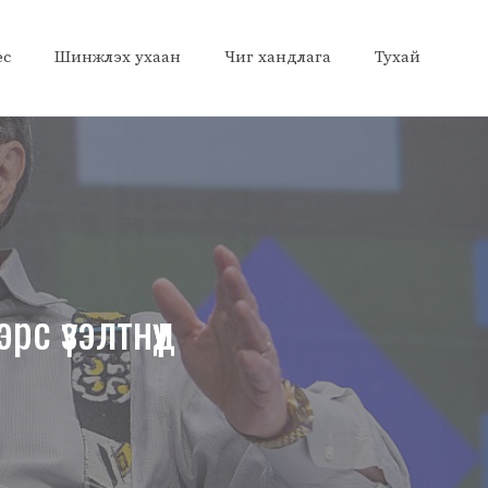
ес
Шинжлэх ухаан
Чиг хандлага
Тухай
с үзэлтнүүд