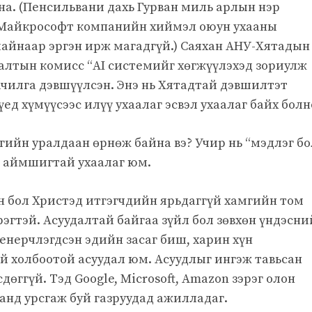
на. (Пенсильвани дахь Гурван миль арлын нэр
 л Майкрософт компанийн хиймэл оюун ухааны
айнаар эргэн ирж магадгүй.) Саяхан АНУ-Хятадын
налтын комисс “AI системийг хөгжүүлэхэд зориулж
чилга дэвшүүлсэн. Энэ нь Хятадтай дэвшилтэт
ед хүмүүсээс илүү ухаалаг эсвэл ухаалаг байх болно
гийн уралдаан өрнөж байна вэ? Учир нь “мэдлэг бо
л аймшигтай ухаалаг юм.
н бол Христэд итгэгчдийн ярьдаггүй хамгийн том
рэгтэй. Асуудалтай байгаа зүйл бол зөвхөн үндэсни
нженерчлэгдсэн эдийн засаг биш, харин хүн
 холбоотой асуудал юм. Асуудлыг ингэж тавьсан
дөггүй. Тэд Google, Microsoft, Amazon зэрэг олон
анд урсгаж буй газруудад ажилладаг.