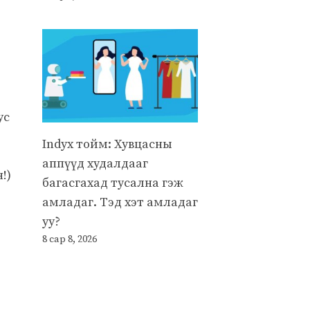
ус
Indyx тойм: Хувцасны
аппүүд худалдааг
!)
багасгахад тусална гэж
амладаг. Тэд хэт амладаг
уу?
8 сар 8, 2026