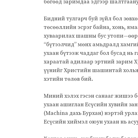
бөгөөд заримдаа эдгээр шалтгаану
Бидний тулгарч буй зүйл бол зөв
төсөөллийн эсрэг байна, хонь, яма
хуваарилах шашны бус утопи—өөрс
“бүтээлчид” мөнх амьдралд хамги
ухаан бүтээж чаддаг бол бусад нь 
хараатай адилаар эртний зарим Хр
үүнийг Христийн шашинтай хольж,
хэтийн төлөв бий.
Миний хэлэх гэсэн санааг жишээ 
ухаан ашиглан Есүсийн хувийн зан
(Machina дахь Бурхан) нэртэй урл
Есүсийн хиймэл оюун ухаан нь асу