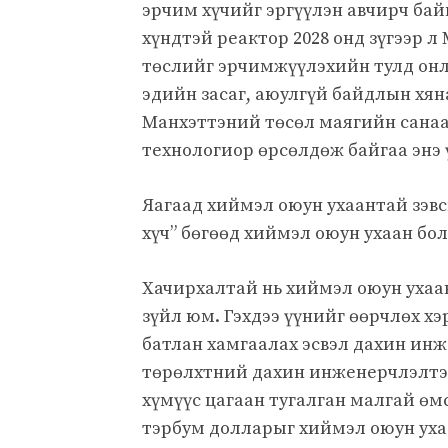
эрчим хүчийг эргүүлэн авчирч бай
хүндтэй реактор 2028 онд зүгээр
төслийг эрчимжүүлэхийн тулд онл
эдийн засаг, аюулгүй байдлын хя
Манхэттэний төсөл маягийн санаа
технологиор өрсөлдөж байгаа энэ ү
Яагаад хиймэл оюун ухаантай зэвс
хүч” бөгөөд хиймэл оюун ухаан бо
Хачирхалтай нь хиймэл оюун ухаа
зүйл юм. Гэхдээ үүнийг өөрчлөх хэ
батлан ​​​​хамгаалах эсвэл дахин и
төрөлхтний дахин инженерчлэлтэй
хүмүүс цагаан тугалган малгай өмс
тэрбум долларыг хиймэл оюун уха