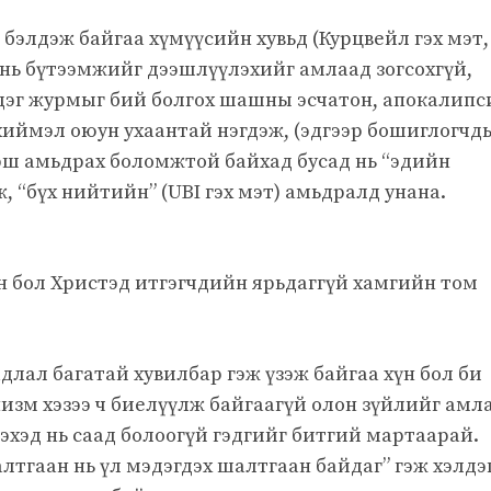
бэлдэж байгаа хүмүүсийн хувьд (Курцвейл гэх мэт,
 нь бүтээмжийг дээшлүүлэхийг амлаад зогсохгүй,
 дэг журмыг бий болгох шашны эсчатон, апокалипс
ь хиймэл оюун ухаантай нэгдэж, (эдгээр бошиглогчд
рш амьдрах боломжтой байхад бусад нь “эдийн
ж, “бүх нийтийн” (UBI гэх мэт) амьдралд унана.
н бол Христэд итгэгчдийн ярьдаггүй хамгийн том
адлал багатай хувилбар гэж үзэж байгаа хүн бол би
изм хэзээ ч биелүүлж байгаагүй олон зүйлийг амл
гэхэд нь саад болоогүй гэдгийг битгий мартаарай.
алтгаан нь үл мэдэгдэх шалтгаан байдаг” гэж хэлдэ