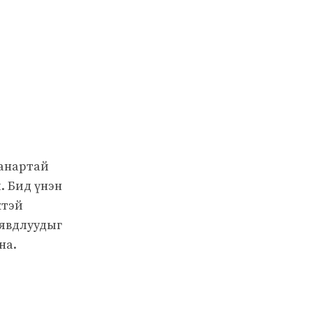
чанартай
. Бид үнэн
жтэй
 явдлуудыг
на.