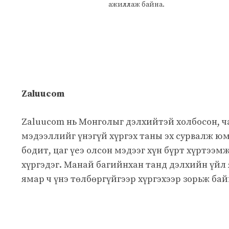
ажиллаж байна.
Zaluucom
Zaluucom нь Монголыг дэлхийтэй холбосон, 
мэдээллийг үнэгүй хүргэх таны эх сурвалж юм
бодит, цаг үеэ олсон мэдээг хүн бүрт хүртээм
хүргэдэг. Манай багийнхан танд дэлхийн үйл
ямар ч үнэ төлбөргүйгээр хүргэхээр зорьж бай