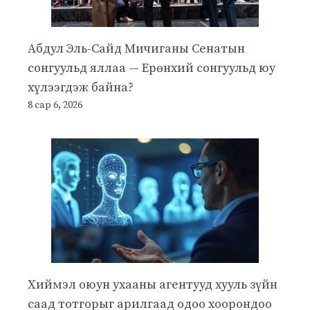
Абдул Эль-Сайд Мичиганы Сенатын
сонгуульд яллаа — Ерөнхий сонгуульд юу
хүлээгдэж байна?
8 сар 6, 2026
Хиймэл оюун ухааны агентууд хууль зүйн
саад тотгорыг арилгаад одоо хоорондоо