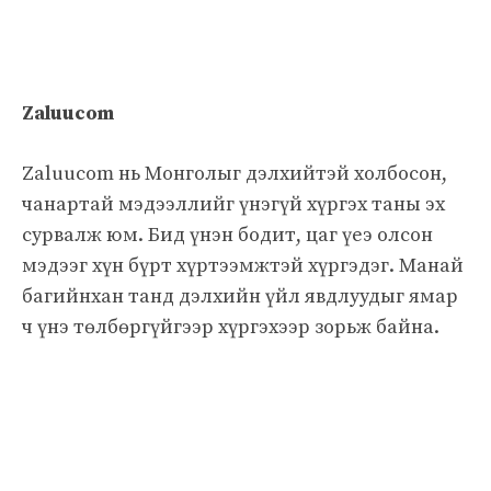
Zaluucom
Zaluucom нь Монголыг дэлхийтэй холбосон,
чанартай мэдээллийг үнэгүй хүргэх таны эх
сурвалж юм. Бид үнэн бодит, цаг үеэ олсон
мэдээг хүн бүрт хүртээмжтэй хүргэдэг. Манай
багийнхан танд дэлхийн үйл явдлуудыг ямар
ч үнэ төлбөргүйгээр хүргэхээр зорьж байна.