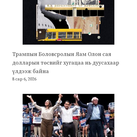
Трампын Боловсролын Яам Олон сая
долларын төсвийг хугацаа нь дуусахаар
үлдээж байна
8 сар 6, 2026