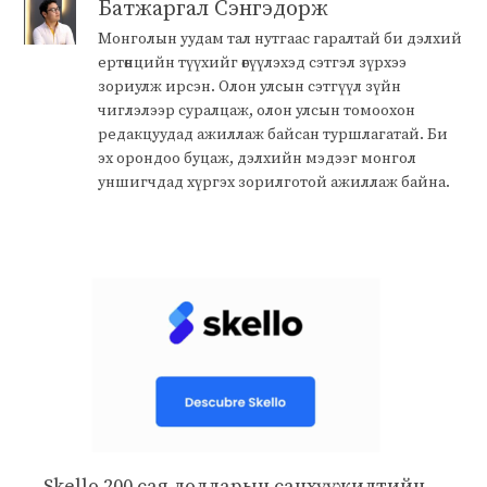
Батжаргал Сэнгэдорж
Монголын уудам тал нутгаас гаралтай би дэлхий
ертөнцийн түүхийг өгүүлэхэд сэтгэл зүрхээ
зориулж ирсэн. Олон улсын сэтгүүл зүйн
чиглэлээр суралцаж, олон улсын томоохон
редакцуудад ажиллаж байсан туршлагатай. Би
эх орондоо буцаж, дэлхийн мэдээг монгол
уншигчдад хүргэх зорилготой ажиллаж байна.
Skello 200 сая долларын санхүүжилтийн