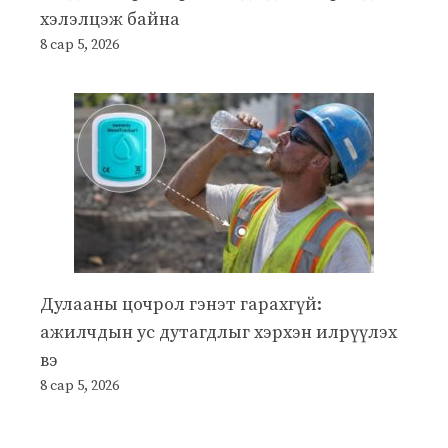
хэлэлцэж байна
8 сар 5, 2026
Дулааны цочрол гэнэт гарахгүй:
ажилчдын ус дутагдлыг хэрхэн илрүүлэх
вэ
8 сар 5, 2026