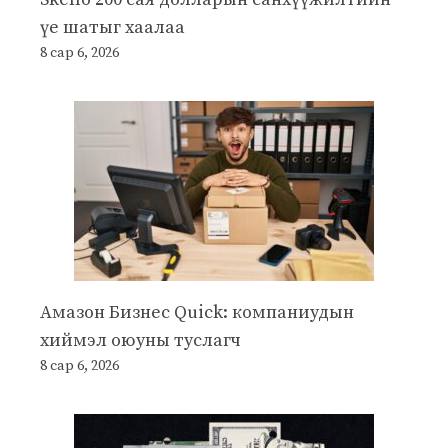
үе шатыг хаалаа
8 сар 6, 2026
Амазон Бизнес Quick: компаниудын
хиймэл оюуны туслагч
8 сар 6, 2026