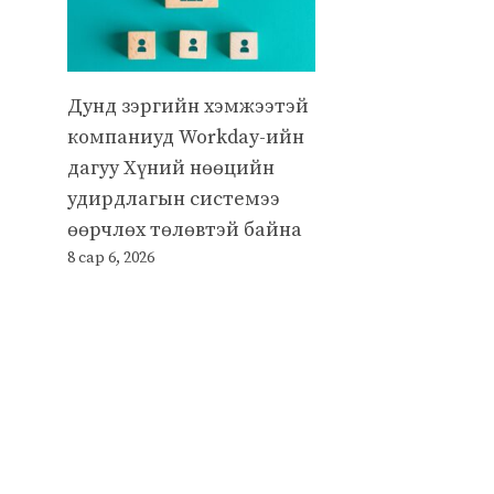
Дунд зэргийн хэмжээтэй
компаниуд Workday-ийн
дагуу Хүний нөөцийн
удирдлагын системээ
өөрчлөх төлөвтэй байна
8 сар 6, 2026