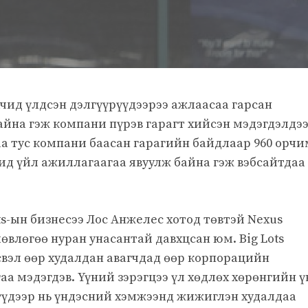
ид үлдсэн дэлгүүрүүдээрээ ажлаасаа гарсан
йна гэж компани пүрэв гарагт хийсэн мэдэгдэлдэ
а тус компани баасан гарагийн байдлаар 960 орчи
ид үйл ажиллагаагаа явуулж байна гэж вэбсайтдаа
ts-ын бизнесээ Лос Анжелес хотод төвтэй Nexus
өвлөгөө нуран унасантай давхцсан юм. Big Lots
вэл өөр худалдан авагчдад өөр корпорацийн
аа мэдэгдэв. Үүний зэрэгцээ үл хөдлөх хөрөнгийн ү
үүдээр нь үндэсний хэмжээнд жижиглэн худалдаа