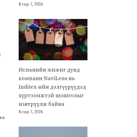
8 сар 7, 2026
р
ч
Испанийн жижиг дунд
компани NaviLens нь
Inditex-ийн дэлгүүрүүдэд
хүртээмжтэй шошголыг
нэвтрүүлж байна
8 сар 7, 2026
улж