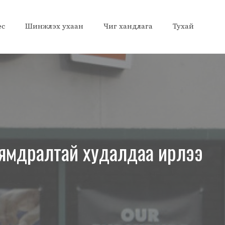
ес
Шинжлэх ухаан
Чиг хандлага
Тухай
й хямдралтай худалдаа ирлээ