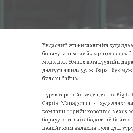
Үндэсний жижиглэнгийн худалдаач
борлуулалтыг хийхээр төлөвлөж ба
мэдэгдэв. Өмнөх нэгдлүүдийн дара
дэлгүүр ажиллуулж, бараг бүх муж
бичсэн байна.
Пүрэв гарагийн мэдэгдэл нь Big Lo
Capital Management-т худалдах төл
компани өөрийн хөрөнгөө Nexus эс
борлуулалт хийх бодолтой байгааг
цэнийг хамгаалахын тулд дэлгүүр