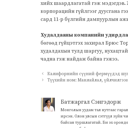
хийх шаардлагатай гэж мэдэгдэв.
корпорацийн гүйлгээг дуусгана гэж
сард 11-р бүлгийн дампуурлын ажи
Худалдааны компанийн удирдлагу
бөгөөд гүйцэтгэх захирал Брюс То
худалдахын тулд шаргуу, нухацта
чадна гэж найдаж байна гэжээ.
Калифорнийн сүүний фермүүдэд шув
Түүхийн ном: Манлайлал, үйлчилгээ
Батжаргал Сэнгэдорж
Монголын уудам тал нутгаас гарал
ирсэн. Олон улсын сэтгүүл зүйн 
байсан туршлагатай. Би эх оронд