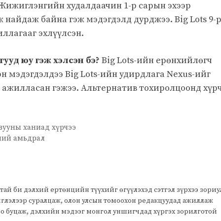
 Жижиглэнгийн худалдаачин 1-р сарын эхээр
 найдаж байна гэж мэдэгдэлд дурджээ. Big Lots 9-
ллагааг эхлүүлсэн.
уд юу гэж хэлсэн бэ?
Big Lots-ийн ерөнхийлөгч
рн мэдэгдэлдээ Big Lots-ийн удирдлага Nexus-ийг
й ажилласан гэжээ. Альтернатив тохиролцоонд хүр
ууны ханиад хүрчээ
ний амьдрал
тай би дэлхий ертөнцийн түүхийг өгүүлэхэд сэтгэл зүрхээ зори
чиглэлээр суралцаж, олон улсын томоохон редакцуудад ажиллаж
оо буцаж, дэлхийн мэдээг монгол уншигчдад хүргэх зорилготой