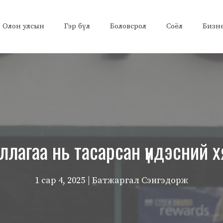
Олон улсын
Гэр бүл
Боловсрол
Соёл
Бизн
 ажиллагаа нь тасарсан үндэсни
1 сар 4, 2025
| Батжаргал Сэнгэдорж