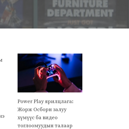
э
м
Power Play ярилцлага:
Жорж Осборн залуу
нэ
хүмүүс ба видео
тоглоомуудын талаар