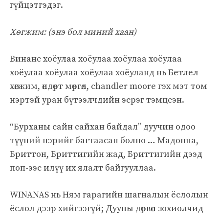
гүйцэтгэдэг.
Хөгжим: (энэ бол миний хаан)
Винанс хоёулаа хоёулаа хоёулаа хоёулаа
хоёулаа хоёулаа хоёулаа хоёуланд нь Бетлел
хөгжим, өндөрт мөргөл, chandler moore гэх мэт том
нэртэй уран бүтээлчдийн эсрэг тэмцсэн.
“Бурханы сайн сайхан байдал” дуучин одоо
түүний нэрийг багтаасан болно … Мадонна,
Бриттон, Бриттигийн жад, Бриттигийн дээд
поп-ээс илүү их ялалт байгууллаа.
WINANAS нь Ням гарагийн шагналын ёслолын
ёслол дээр хийгээгүй; Дууны дөрвөн зохиолчид