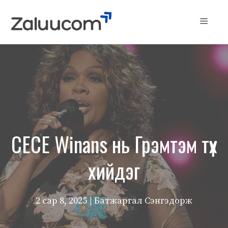
Skip
to
Menu
content
CECE Winans нь Грэмтэм түүх
хийдэг
2 сар 8, 2025
| Батжаргал Сэнгэдорж