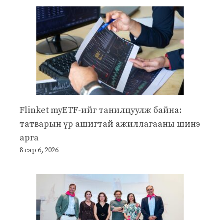
Flinket myETF-ийг танилцуулж байна:
татварын үр ашигтай ажиллагааны шинэ
арга
8 сар 6, 2026