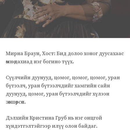
Мирна Браун, Хост: Бид долоо хоног дуусахаас
өмнө дахиад нэг богино түүх.
Сүүлчийн дуунууд, цомог, цомог, цомог, уран
бүтээлч, уран бүтээлчдийг хамгийн сайн
дуунууд, цомог, уран бүтээлчдийг хүлээн
зөвшөөрсөн.
Дэлхийн Кристина Груб нь нэг онцгой
хүндэтгэлтэйгээр илүү олон байдаг.