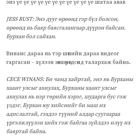
энэ үе үе үе үе үе үе үе үе үе үе үе шатаа авав
JESS RUST: Энэ дууг өрөөнд гэр бүл болсон,
өрөөнд нь баяр баясгалангаар дүүрэн байсан.
Бурхан бол сайхан.
Винанс дараа нь тэр шөнийн дараа видеог
гаргасан – хүлээн зөвшөөрөгдсөнд талархаж байна.
CECE WINANS: Би чамд хайртай, энэ нь Бурханы
хаант улсыг ахиулах, Бурханы хаант улсыг
ахиулах нь нэр төрийн хэрэг, шударга бус гэж
үздэг. Бурхан юу хийснийг би маш их
адислалтай, гэхдээ түүний алдар суугаараа
үргэлжлүүлэн хийх гэж байгаа зүйлдээ илүү их
баяртай байна.