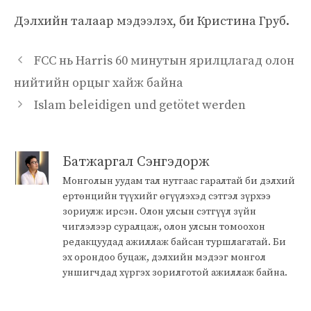
Дэлхийн талаар мэдээлэх, би Кристина Груб.
FCC нь Harris 60 минутын ярилцлагад олон
нийтийн орцыг хайж байна
Islam beleidigen und getötet werden
Батжаргал Сэнгэдорж
Монголын уудам тал нутгаас гаралтай би дэлхий
ертөнцийн түүхийг өгүүлэхэд сэтгэл зүрхээ
зориулж ирсэн. Олон улсын сэтгүүл зүйн
чиглэлээр суралцаж, олон улсын томоохон
редакцуудад ажиллаж байсан туршлагатай. Би
эх орондоо буцаж, дэлхийн мэдээг монгол
уншигчдад хүргэх зорилготой ажиллаж байна.