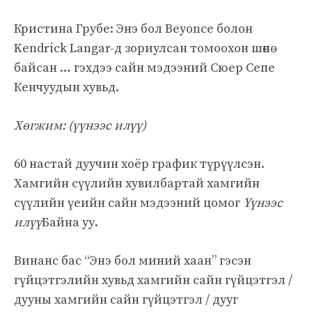
Кристина Грубе: Энэ бол Beyonce болон
Kendrick Langar-д зориулсан томоохон шөнө
байсан … гэхдээ сайн мэдээний Сюер Сепе
Кенчуудын хувьд.
Хөгжим: (үүнээс илүү)
60 настай дуучин хоёр график түрүүлсэн.
Хамгийн сүүлийн хувилбартай хамгийн
сүүлийн үеийн сайн мэдээний цомог
Үүнээс
илүү
Байна уу.
Винанс бас “Энэ бол миний хаан” гэсэн
гүйцэтгэлийн хувьд хамгийн сайн гүйцэтгэл /
дууны хамгийн сайн гүйцэтгэл / дууг