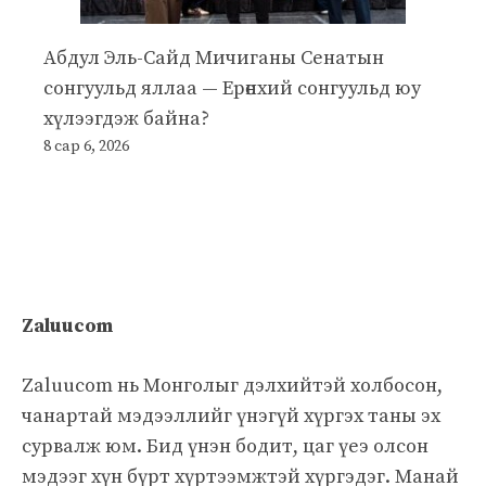
Абдул Эль-Сайд Мичиганы Сенатын
сонгуульд яллаа — Ерөнхий сонгуульд юу
хүлээгдэж байна?
8 сар 6, 2026
Zaluucom
Zaluucom нь Монголыг дэлхийтэй холбосон,
чанартай мэдээллийг үнэгүй хүргэх таны эх
сурвалж юм. Бид үнэн бодит, цаг үеэ олсон
мэдээг хүн бүрт хүртээмжтэй хүргэдэг. Манай