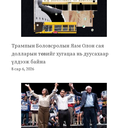
Трампын Боловсролын Яам Олон сая
долларын төсвийг хугацаа нь дуусахаар
үлдээж байна
8 сар 6, 2026