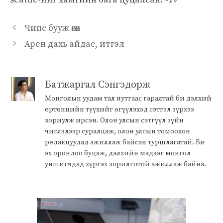
Чипс бууж өгөх
Арен дахь айдас, итгэл
Батжаргал Сэнгэдорж
Монголын уудам тал нутгаас гаралтай би дэлхий
ертөнцийн түүхийг өгүүлэхэд сэтгэл зүрхээ
зориулж ирсэн. Олон улсын сэтгүүл зүйн
чиглэлээр суралцаж, олон улсын томоохон
редакцуудад ажиллаж байсан туршлагатай. Би
эх орондоо буцаж, дэлхийн мэдээг монгол
уншигчдад хүргэх зорилготой ажиллаж байна.