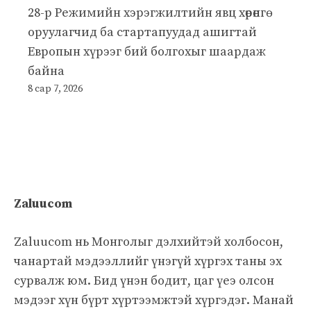
28-р Режимийн хэрэгжилтийн явц хөрөнгө
оруулагчид ба стартапуудад ашигтай
Европын хүрээг бий болгохыг шаардаж
байна
8 сар 7, 2026
Zaluucom
Zaluucom нь Монголыг дэлхийтэй холбосон,
чанартай мэдээллийг үнэгүй хүргэх таны эх
сурвалж юм. Бид үнэн бодит, цаг үеэ олсон
мэдээг хүн бүрт хүртээмжтэй хүргэдэг. Манай