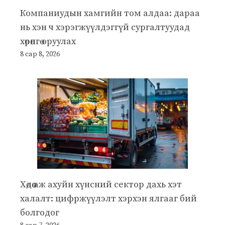
Компаниудын хамгийн том алдаа: дараа
нь хэн ч хэрэгжүүлдэггүй сургалтуудад
хөрөнгө оруулах
8 сар 8, 2026
Хөдөө аж ахуйн хүнсний сектор дахь хэт
халалт: цифржүүлэлт хэрхэн ялгааг бий
болгодог