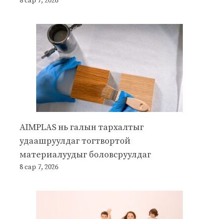
8 сар 7, 2026
AIMPLAS нь галын тархалтыг
удаашруулдаг тогтвортой
материалуудыг боловсруулдаг
8 сар 7, 2026