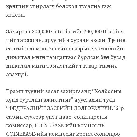
хөрөнгийн удирдагч болоход тусална гэж
хэлсэн.
Захиргаа 200,000 Cutcoin-ийг 200,000 Bitcoins-
ийг тараасан, эрүүгийн хураан авсан. Төрийн
сангийн яам нь Засгийн газрын эзэмшлийн
дижитал мөнгөн тэмдэгтээс бүрдсэн бөгөөд бусад
дижитал мөнгөн тэмдэгтийг татвар төлөгчид
авахгүй.
Трамп түүний засаг захиргаанд “Холбооны
хүнд суртлын ажилтныг” дуусгахын тулд
“ФЕДЕРАЛИЙН ЗАСГИЙН ДЭЛГЭРЭХГҮЙ.” 2-р
сарын сүүлээр үнэт цаас, солилцооны
комиссар, COINEBASE-ийн комисс нь
COINEBASE-ийн комиссыг крема солилцоо