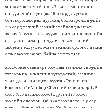
боловсролын газрын дегармын дагуу төлбөрөө
хийж амжаагүй байна. Зээл эзэмшигчийн
нигүүлслийн хугацаа 10-р сард дууссан,
боловсролын өрөнд дууссан, боловсролын өрийг
2-р сард тэдний зээлийн тайланд жагсаж
эхлэв. Оюутны зээлдүүлэгчид тэдний зээлийн
статусын талаар андуурч, эсвэл тэдний
төлбөрийг эхлүүлэх эсвэл тэдний орлогоо дахин
олж авахыг санаж байна гэж хэлдэг.
Холбооны стандарт оюутны зээлийн төлбөрийн
хуваарь нь 10 жилийн хугацаатай, зээлийн
үлдэгдэлд нэмэгдсэн хүүтэй. Delinquent
Buseers-ийг VantageChore-ийн оноогоор 129
оноо (850 цэгийн оноо) хүртэл 129 оноо,
зээлийн оноотой. Өөр 8 сая зээлдэгч 12-р сар
гэхэд төлбөрөө төлнө. 2-р сард Холбооны шүүх нь