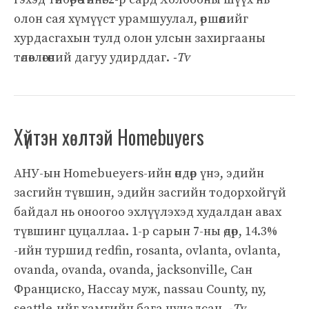
олон сая хүмүүст урамшуулал, өршөөлийг
хурдасгахын тулд олон улсын захиргааны
төлөвлөгөөний дагуу удирддаг.
-Tv
Хүйтэн хөлтэй Homebuyers
АНУ-ын Homebueyers-ийн өндөр үнэ, эдийн
засгийн түвшин, эдийн засгийн тодорхойгүй
байдал нь оноогоо эхлүүлэхэд худалдан авах
түвшинг цуцаллаа. 1-р сарын 7-ны өдөр, 14.3%
-ийн туршид redfin, rosanta, ovlanta, ovlanta,
ovanda, ovanda, ovanda, jacksonville, Сан
Франциско, Нассау муж, nassau County, ny,
seattle-ийг хамгийн бага цуцалсан.
-Tv