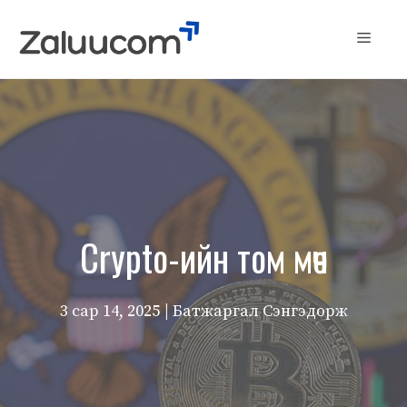
Skip
to
Menu
content
Crypto-ийн том мөч
3 сар 14, 2025
| Батжаргал Сэнгэдорж