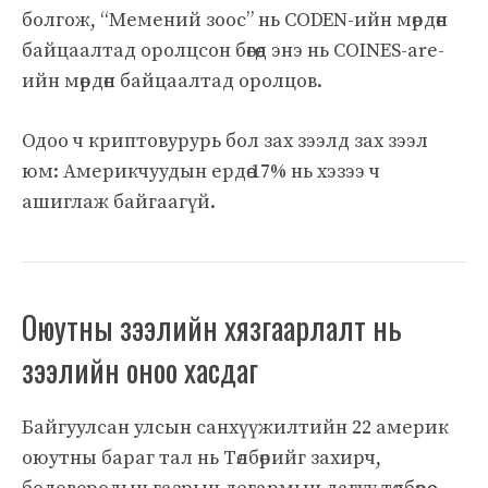
болгож, “Мемений зоос” нь CODEN-ийн мөрдөн
байцаалтад оролцсон бөгөөд энэ нь COINES-are-
ийн мөрдөн байцаалтад оролцов.
Одоо ч криптовурурь бол зах зээлд зах зээл
юм: Америкчуудын ердөө 17% нь хэзээ ч
ашиглаж байгаагүй.
Оюутны зээлийн хязгаарлалт нь
зээлийн оноо хасдаг
Байгуулсан улсын санхүүжилтийн 22 америк
оюутны бараг тал нь Төлбөрийг захирч,