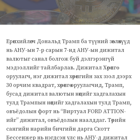
Ерөнхийлөгч Дональд Трамп ба түүний зөвлөхүүд
нь АНУ-ын 7-р сарын 7-нд АНУ-ын дижитал
валютыг санал болгож буй дэлгэрэнгүй
мэдээллийг тайлбарлав. Дижитал Хөрөнгө
оруулагч, нэг дижитал хөрөнгийн зах зээл дээрх
30 орчим квадрат, хөрөнгө оруулагчид, Трамп,
бусад дижитал валютын нөөцийг хадгалахын
тулд Трампын нөөцийг хадгалахын тулд Трамп,
овъёдолын форт нь “Виртуал FORD ATTION-
ийг” дижитал, овъёдолын наалддаг. Төрийн
сангийн нарийн бичгийн дарга Скотт
Бессенжер нь нэгдсэн улс нь АНУ-д дижитал