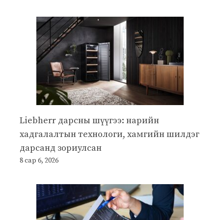
Liebherr дарсны шүүгээ: нарийн
хадгалалтын технологи, хамгийн шилдэг
дарсанд зориулсан
8 сар 6, 2026