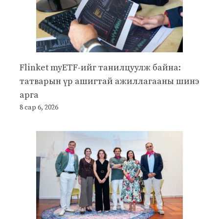
Flinket myETF-ийг танилцуулж байна:
татварын үр ашигтай ажиллагааны шинэ
арга
8 сар 6, 2026