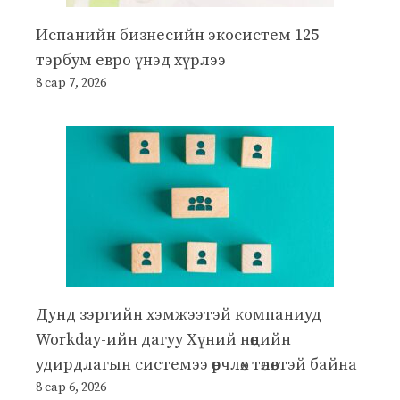
Испанийн бизнесийн экосистем 125
тэрбум евро үнэд хүрлээ
8 сар 7, 2026
Дунд зэргийн хэмжээтэй компаниуд
Workday-ийн дагуу Хүний нөөцийн
удирдлагын системээ өөрчлөх төлөвтэй байна
8 сар 6, 2026