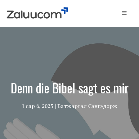
Skip
to
Menu
content
Denn die Bibel sagt es mir
1 сар 6, 2025
| Батжаргал Сэнгэдорж