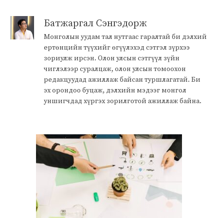
Батжаргал Сэнгэдорж
Монголын уудам тал нутгаас гаралтай би дэлхий
ертөнцийн түүхийг өгүүлэхэд сэтгэл зүрхээ
зориулж ирсэн. Олон улсын сэтгүүл зүйн
чиглэлээр суралцаж, олон улсын томоохон
редакцуудад ажиллаж байсан туршлагатай. Би
эх орондоо буцаж, дэлхийн мэдээг монгол
уншигчдад хүргэх зорилготой ажиллаж байна.