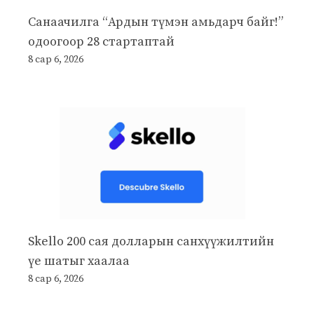
Санаачилга “Ардын түмэн амьдарч байг!”
одоогоор 28 стартаптай
8 сар 6, 2026
Skello 200 сая долларын санхүүжилтийн
үе шатыг хаалаа
8 сар 6, 2026