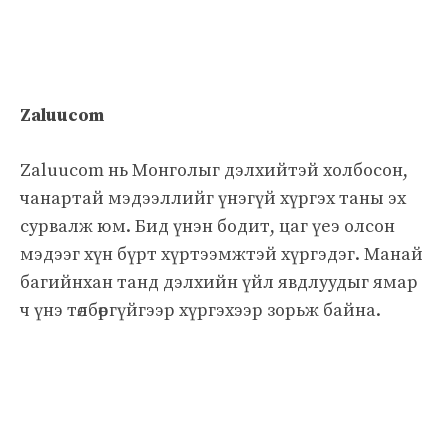
Zaluucom
Zaluucom нь Монголыг дэлхийтэй холбосон,
чанартай мэдээллийг үнэгүй хүргэх таны эх
сурвалж юм. Бид үнэн бодит, цаг үеэ олсон
мэдээг хүн бүрт хүртээмжтэй хүргэдэг. Манай
багийнхан танд дэлхийн үйл явдлуудыг ямар
ч үнэ төлбөргүйгээр хүргэхээр зорьж байна.