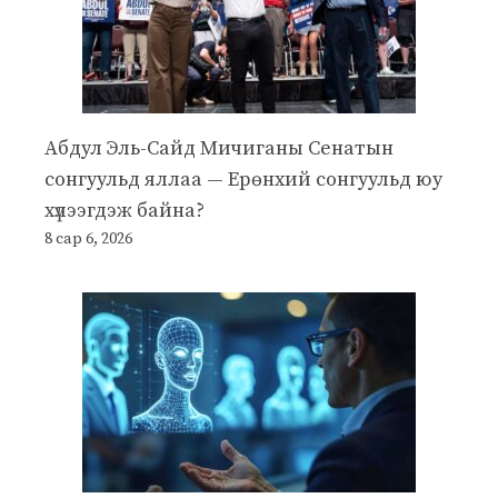
Абдул Эль-Сайд Мичиганы Сенатын
сонгуульд яллаа — Ерөнхий сонгуульд юу
хүлээгдэж байна?
8 сар 6, 2026