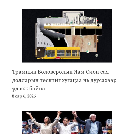
Трампын Боловсролын Яам Олон сая
долларын төсвийг хугацаа нь дуусахаар
үлдээж байна
8 сар 6, 2026