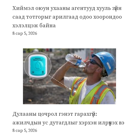
Хиймэл оюун ухааны агентууд хууль зүйн
саад тотгорыг арилгаад одоо хоорондоо
хэлэлцэж байна
8 сар 5, 2026
Дулааны цочрол гэнэт гарахгүй:
ажилчдын ус дутагдлыг хэрхэн илрүүлэх вэ
8 сар 5, 2026