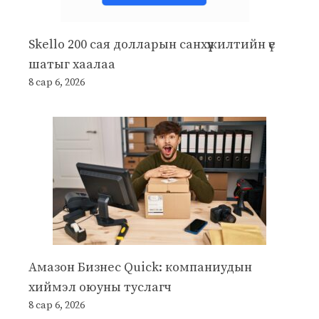
Skello 200 сая долларын санхүүжилтийн үе
шатыг хаалаа
8 сар 6, 2026
Амазон Бизнес Quick: компаниудын
хиймэл оюуны туслагч
8 сар 6, 2026