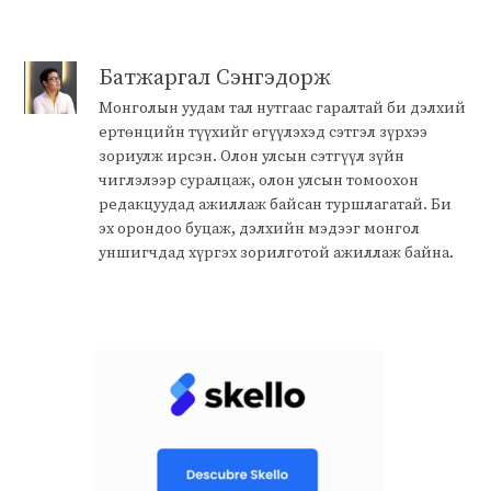
Батжаргал Сэнгэдорж
Монголын уудам тал нутгаас гаралтай би дэлхий
ертөнцийн түүхийг өгүүлэхэд сэтгэл зүрхээ
зориулж ирсэн. Олон улсын сэтгүүл зүйн
чиглэлээр суралцаж, олон улсын томоохон
редакцуудад ажиллаж байсан туршлагатай. Би
эх орондоо буцаж, дэлхийн мэдээг монгол
уншигчдад хүргэх зорилготой ажиллаж байна.