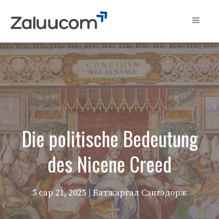
Skip
to
Menu
content
Die politische Bedeutung
des Nicene Creed
5 сар 21, 2025
| Батжаргал Сэнгэдорж