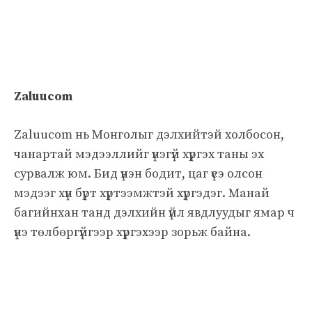
Zaluucom
Zaluucom нь Монголыг дэлхийтэй холбосон,
чанартай мэдээллийг үнэгүй хүргэх таны эх
сурвалж юм. Бид үнэн бодит, цаг үеэ олсон
мэдээг хүн бүрт хүртээмжтэй хүргэдэг. Манай
багийнхан танд дэлхийн үйл явдлуудыг ямар ч
үнэ төлбөргүйгээр хүргэхээр зорьж байна.