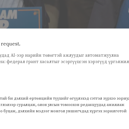
t request.
ниудад AI-ээр нарийн төвөгтэй ажлуудыг автоматжуулна
а: федерал грант хасалтыг эсэргүүцсэн хэрэгүүд үргэлжи
тай би дэлхий ертөнцийн түүхийг өгүүлэхэд сэтгэл зүрхээ зори
чиглэлээр суралцаж, олон улсын томоохон редакцуудад ажиллаж
оо буцаж, дэлхийн мэдээг монгол уншигчдад хүргэх зорилготой