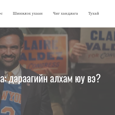
ес
Шинжлэх ухаан
Чиг хандлага
Тухай
: дараагийн алхам юу вэ?