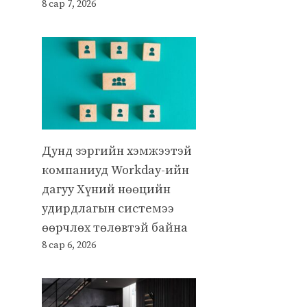
8 сар 7, 2026
Дунд зэргийн хэмжээтэй
компаниуд Workday-ийн
дагуу Хүний нөөцийн
удирдлагын системээ
өөрчлөх төлөвтэй байна
8 сар 6, 2026