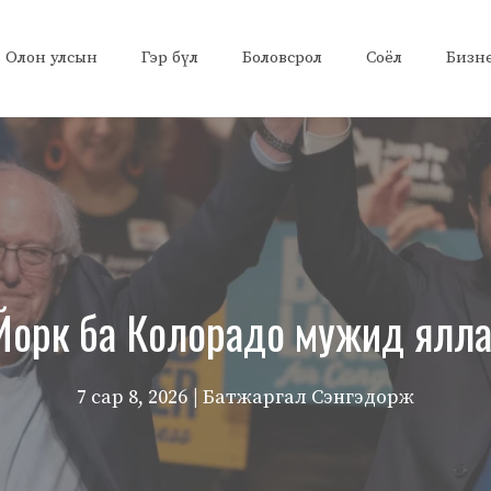
Олон улсын
Гэр бүл
Боловсрол
Соёл
Бизн
орк ба Колорадо мужид яллаа
7 сар 8, 2026
| Батжаргал Сэнгэдорж