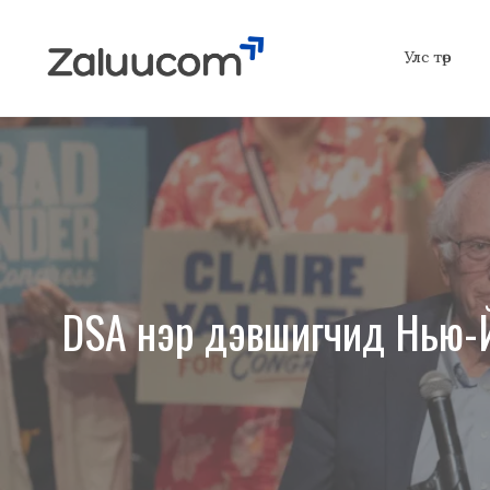
Skip
to
Улс төр
content
DSA нэр дэвшигчид Нью-Й