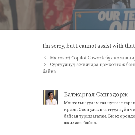
I’m sorry, but I cannot assist with tha
Microsoft Copilot Cowork бүх компа
Сургуулиуд ажилчдаа цомхотгож байн
байна
Батжаргал Сэнгэдорж
Монголын уудам тал нутгаас гарал
ирсэн. Олон улсын сэтгүүл зүйн 
байсан туршлагатай. Би эх оронд
ажиллаж байна.