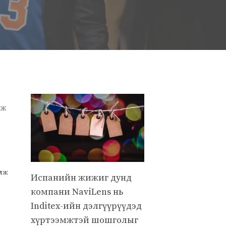
лж
улж
Испанийн жижиг дунд
компани NaviLens нь
Inditex-ийн дэлгүүрүүдэд
хүртээмжтэй шошголыг