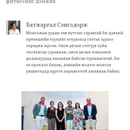
фитнесийг дэмжих
Батжаргал Сэнгэдорж
Монголын уудам тал нутгаас гаралтай би дэлхий
ертөнцийн түүхийг өгүүлэхэд сэтгэл зүрхээ
зориулж ирсэн. Олон улсын сэтгүүл зүйн
чиглэлээр суралцаж, олон улсын томоохон
редакцуудад ажиллаж байсан туршлагатай. Би
эх орондоо буцаж, дэлхийн мэдээг монгол
уншигчдад хүргэх зорилготой ажиллаж байна.