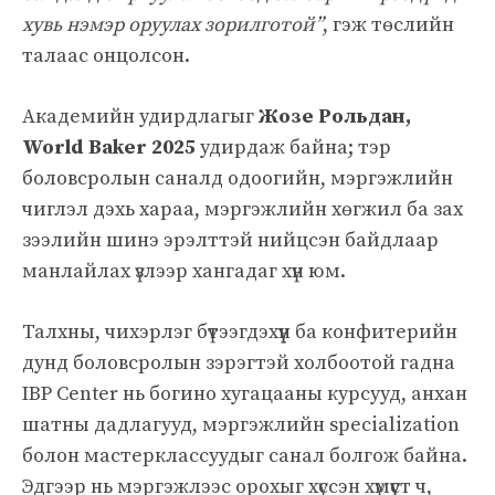
хувь нэмэр оруулах зорилготой”
, гэж төслийн
талаас онцолсон.
Академийн удирдлагыг
Жозе Рольдан,
World Baker 2025
удирдаж байна; тэр
боловсролын саналд одоогийн, мэргэжлийн
чиглэл дэхь хараа, мэргэжлийн хөгжил ба зах
зээлийн шинэ эрэлттэй нийцсэн байдлаар
манлайлах үзлээр хангадаг хүн юм.
Талхны, чихэрлэг бүтээгдэхүүн ба конфитерийн
дунд боловсролын зэрэгтэй холбоотой гадна
IBP Center нь богино хугацааны курсууд, анхан
шатны дадлагууд, мэргэжлийн specialization
болон мастерклассуудыг санал болгож байна.
Эдгээр нь мэргэжлээс орохыг хүссэн хүмүүст ч,