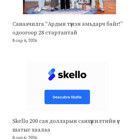
Санаачилга “Ардын түмэн амьдарч байг!”
одоогоор 28 стартаптай
8 сар 6, 2026
Skello 200 сая долларын санхүүжилтийн үе
шатыг хаалаа
8 сар 6, 2026