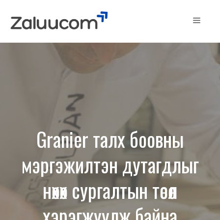
Skip
to
Menu
content
Granier талх боовны
мэргэжилтэн дутагдлыг
нөхөх сургалтын төсөл
хэрэгжүүлж байна