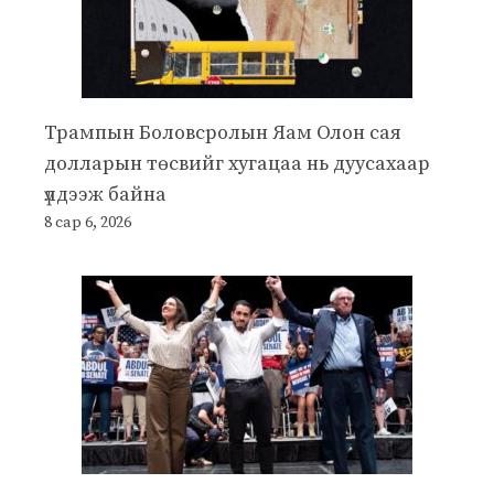
Трампын Боловсролын Яам Олон сая
долларын төсвийг хугацаа нь дуусахаар
үлдээж байна
8 сар 6, 2026