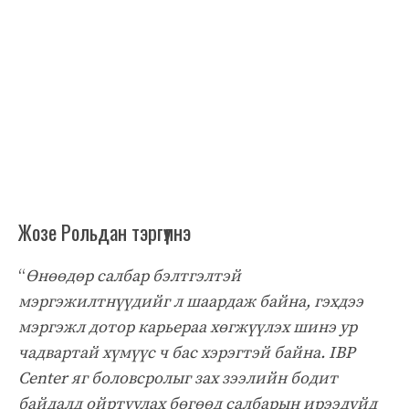
Жозе Рольдан тэргүүлнэ
“
Өнөөдөр салбар бэлтгэлтэй
мэргэжилтнүүдийг л шаардаж байна, гэхдээ
мэргэжл дотор карьераа хөгжүүлэх шинэ ур
чадвартай хүмүүс ч бас хэрэгтэй байна. IBP
Center яг боловсролыг зах зээлийн бодит
байдалд ойртуулах бөгөөд салбарын ирээдүйд