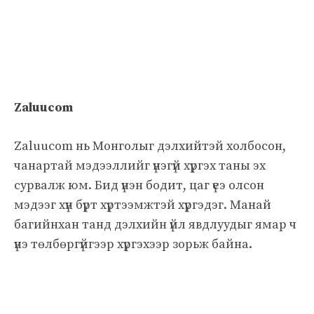
Zaluucom
Zaluucom нь Монголыг дэлхийтэй холбосон,
чанартай мэдээллийг үнэгүй хүргэх таны эх
сурвалж юм. Бид үнэн бодит, цаг үеэ олсон
мэдээг хүн бүрт хүртээмжтэй хүргэдэг. Манай
багийнхан танд дэлхийн үйл явдлуудыг ямар ч
үнэ төлбөргүйгээр хүргэхээр зорьж байна.