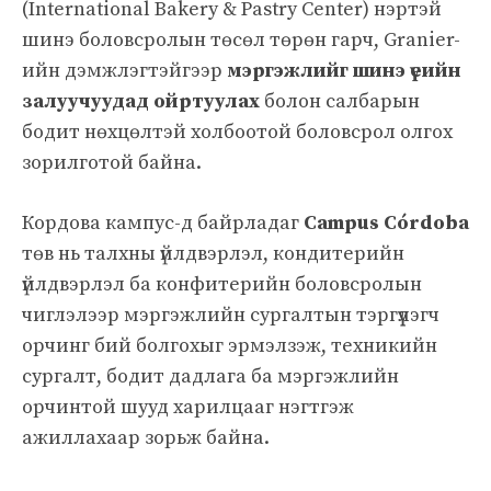
(International Bakery & Pastry Center) нэртэй
шинэ боловсролын төсөл төрөн гарч, Granier-
ийн дэмжлэгтэйгээр
мэргэжлийг шинэ үеийн
залуучуудад ойртуулах
болон салбарын
бодит нөхцөлтэй холбоотой боловсрол олгох
зорилготой байна.
Кордова кампус-д байрладаг
Campus Córdoba
төв нь талхны үйлдвэрлэл, кондитерийн
үйлдвэрлэл ба конфитерийн боловсролын
чиглэлээр мэргэжлийн сургалтын тэргүүлэгч
орчинг бий болгохыг эрмэлзэж, техникийн
сургалт, бодит дадлага ба мэргэжлийн
орчинтой шууд харилцааг нэгтгэж
ажиллахаар зорьж байна.