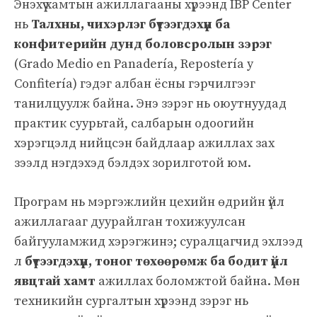
Энэхүү хамтын ажиллагааны хүрээнд IBP Center
нь
Талхны, чихэрлэг бүтээгдэхүүн ба
конфитерийн дунд боловсролын зэрэг
(Grado Medio en Panadería, Repostería y
Confitería) гэдэг албан ёсны гэрчилгээг
танилцуулж байна. Энэ зэрэг нь оюутнуудад
практик суурьтай, салбарын одоогийн
хэрэгцэлд нийцсэн байдлаар ажиллах зах
зээлд нэгдэхэд бэлдэх зорилготой юм.
Програм нь мэргэжлийн цехийн өдрийн үйл
ажиллагааг дуурайлган тохижуулсан
байгууламжид хэрэгжинэ; суралцагчид эхлээд
л
бүтээгдэхүүн, тоног төхөөрөмж ба бодит үйл
явцтай хамт
ажиллах боломжтой байна. Мөн
техникийн сургалтын хүрээнд зэрэг нь