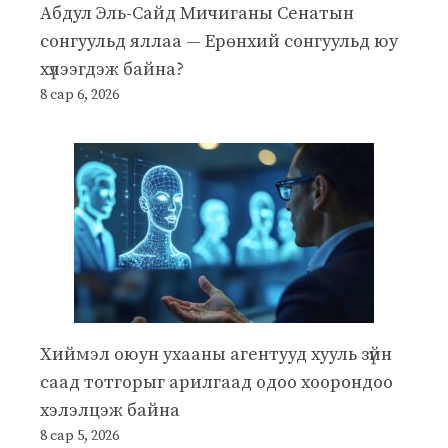
Абдул Эль-Сайд Мичиганы Сенатын
сонгуульд яллаа — Ерөнхий сонгуульд юу
хүлээгдэж байна?
8 сар 6, 2026
Хиймэл оюун ухааны агентууд хууль зүйн
саад тотгорыг арилгаад одоо хоорондоо
хэлэлцэж байна
8 сар 5, 2026