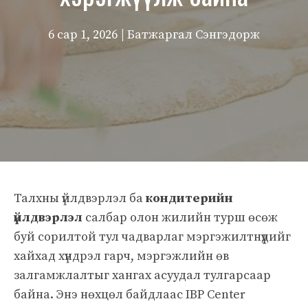
6 сар 1, 2026
| Батжаргал Сэнгэдорж
Талхны үйлдвэрлэл ба
кондитерийн
үйлдвэрлэл
салбар олон жилийн турш өсөж
буй сорилтой тул чадварлаг мэргэжилтнүүдийг
хайхад хүндрэл гарч, мэргэжлийн өв
залгамжлалтыг хангах асуудал тулгарсаар
байна. Энэ нөхцөл байдлаас IBP Center