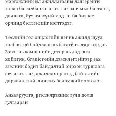
мэргэжлийн үйл ажиллагааны дэлгэрэнгүй
хараа ба салбарын ажиллах зарчмыг багтааж,
дадлага, бүтээгдэхүүний мэдлэг ба бизнес
орчинд бэлтгэлийг нэгтгэдэг.
Төслийн гол онцлогийн нэг нь ажилд шууд
холбоотой байдлаас нь багагүй илүү гарч ирдэг.
Зэрэг нь компанийг дотор нь дадлага
хийлгэж, Granier-ийн дэмжлэгтэйгээр зах
зээлийн бодит байдалтай ойрхон туршлага
авч ажиллах, ажиллах орчинд байгалийн
дараалалтай шилжих боломжийг олгодог.
Анхааруулга, үргэлжлүүлэхийн тулд доош
гулгаарай