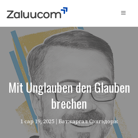
Skip
to
Menu
content
Mit Unglauben den Glauben
brechen
1 сар 19, 2025
| Батжаргал Сэнгэдорж