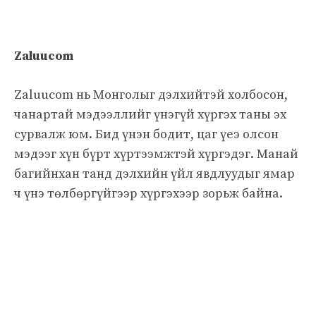
Zaluucom
Zaluucom нь Монголыг дэлхийтэй холбосон,
чанартай мэдээллийг үнэгүй хүргэх таны эх
сурвалж юм. Бид үнэн бодит, цаг үеэ олсон
мэдээг хүн бүрт хүртээмжтэй хүргэдэг. Манай
багийнхан танд дэлхийн үйл явдлуудыг ямар
ч үнэ төлбөргүйгээр хүргэхээр зорьж байна.