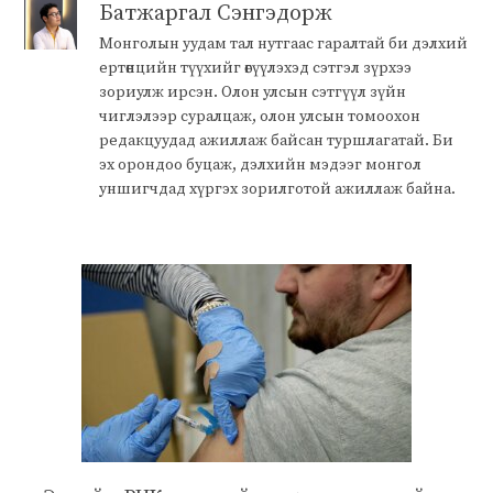
Батжаргал Сэнгэдорж
Монголын уудам тал нутгаас гаралтай би дэлхий
ертөнцийн түүхийг өгүүлэхэд сэтгэл зүрхээ
зориулж ирсэн. Олон улсын сэтгүүл зүйн
чиглэлээр суралцаж, олон улсын томоохон
редакцуудад ажиллаж байсан туршлагатай. Би
эх орондоо буцаж, дэлхийн мэдээг монгол
уншигчдад хүргэх зорилготой ажиллаж байна.