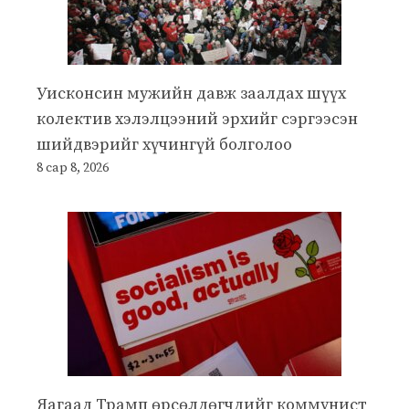
Уисконсин мужийн давж заалдах шүүх
колектив хэлэлцээний эрхийг сэргээсэн
шийдвэрийг хүчингүй болголоо
8 сар 8, 2026
Яагаад Трамп өрсөлдөгчдийг коммунист