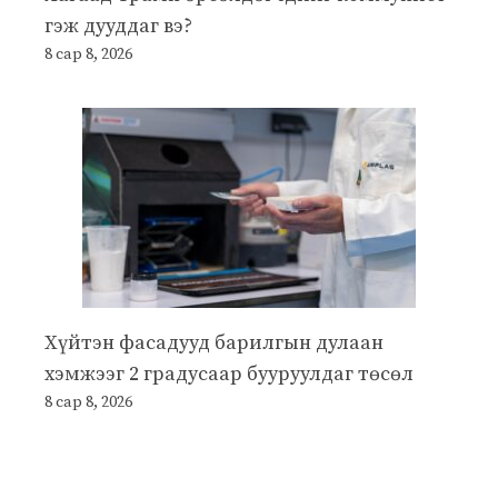
гэж дууддаг вэ?
8 сар 8, 2026
Хүйтэн фасадууд барилгын дулаан
хэмжээг 2 градусаар бууруулдаг төсөл
8 сар 8, 2026