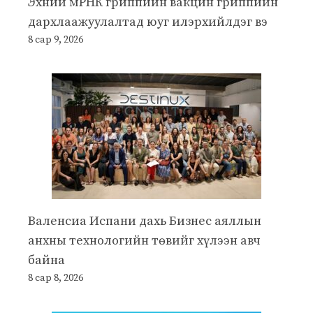
Эхний мРНК гриппийн вакцин гриппийн
дархлаажуулалтад юуг илэрхийлдэг вэ
8 сар 9, 2026
Валенсиа Испани дахь Бизнес аяллын
анхны технологийн төвийг хүлээн авч
байна
8 сар 8, 2026