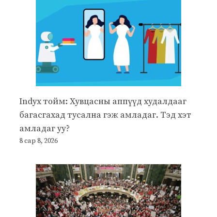
Indyx тойм: Хувцасны аппүүд худалдааг
багасгахад тусална гэж амладаг. Тэд хэт
амладаг уу?
8 сар 8, 2026