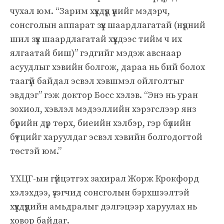
чухал юм. “Зарим хүүхдүүд үүнийг мэдэрч,
сонсголын аппарат зүүх шаардлагатай (нүдний
шил зүүх шаардлагатай хүүхдээс тийм ч их
ялгаатай биш)” гэдгийг мэдэж авснаар
асуудлыг хэвийн болгож, дараа нь бий болох
таагүй байдал эсвэл хэвшмэл ойлголтыг
эвддэг” гэж доктор Босс хэлэв. “Энэ нь уран
зохиол, хэвлэл мэдээллийн хэрэгслээр янз
бүрийн дүр төрх, биеийн хэлбэр, гэр бүлийн
бүтцийг харуулдаг эсвэл хэвийн болгодогтой
төстэй юм.”
ҮХЦГ-ын гүйцэтгэх захирал Жорж Крокфорд
хэлэхдээ, үзэгчид сонсголын бэрхшээлтэй
хүүхдүүдийн амьдралыг дэлгэцээр харуулах нь
ховор байдаг.