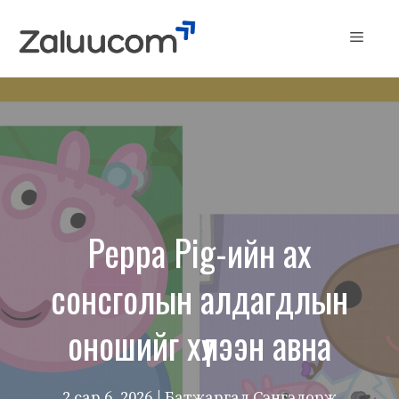
Skip
to
Menu
content
Peppa Pig-ийн ах
сонсголын алдагдлын
оношийг хүлээн авна
2 сар 6, 2026
| Батжаргал Сэнгэдорж