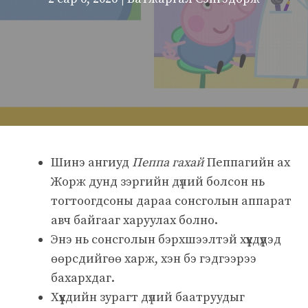
Шинэ ангиуд
Пеппа гахай
Пеппагийн ах
Жорж дунд зэргийн дүлий болсон нь
тогтоогдсоны дараа сонсголын аппарат
авч байгааг харуулах болно.
Энэ нь сонсголын бэрхшээлтэй хүүхдүүдэд
өөрсдийгөө харж, хэн бэ гэдгээрээ
бахархдаг.
Хүүхдийн зурагт дүлий баатруудыг