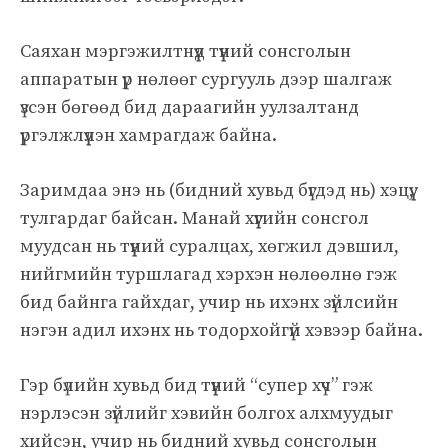
Саяхан мэргэжилтнүүд түүний сонсголын
аппаратын үр нөлөөг сургууль дээр шалгаж
үзсэн бөгөөд бид дараагийн уулзалтанд
үргэлжлүүлэн хамрагдаж байна.
Заримдаа энэ нь (бидний хувьд бүгдэд нь) хэцүү,
тулгардаг байсан. Манай хүүгийн сонсгол
муудсан нь түүний суралцах, хөгжил дэвшил,
нийгмийн туршлагад хэрхэн нөлөөлнө гэж
бид байнга гайхдаг, учир нь ихэнх зүйлсийн
нэгэн адил ихэнх нь тодорхойгүй хэвээр байна.
Гэр бүлийн хувьд бид түүний “супер хүч” гэж
нэрлэсэн зүйлийг хэвийн болгох алхмуудыг
хийсэн, учир нь бидний хувьд сонсголын