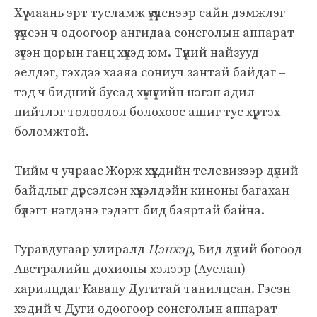
Хүү маань эрт тусламж үзүүлснээр сайн дэмжлэг
үзүүлсэн ч одоогоор ангидаа сонсголын аппарат
зүүсэн цорын ганц хүүхэд юм. Түүний найзууд
эелдэг, гэхдээ хааяа сониуч зантай байдаг –
тэд ч бидний бусад хүмүүсийн нэгэн адил
нийтлэг төлөөлөл болохоос ашиг тус хүртэх
боломжтой.
Тийм ч учраас Жорж хүүхдийн телевизээр дүлий
байдлыг дүрсэлсэн хүүхэлдэйн киноны багахан
бүлэгт нэгдэнэ гэдэгт бид баяртай байна.
Гуравдугаар улиралд
Цэнхэр
,
Бид дүлий бөгөөд
Австралийн дохионы хэлээр (Ауслан)
харилцдаг Кавапу Дугитай танилцсан. Гэсэн
хэдий ч Дуги одоогоор сонсголын аппарат