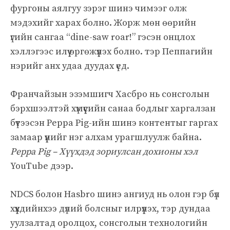
фургоны аялгуу зэрэг шинэ чимээг олж
мэдэхийг харах болно. Жорж мөн өөрийн
үгийн сангаа “dine-saw roar!” гэсэн онцлох
хэллэгээс илүү өргөжүүлэх болно. тэр Пеппагийн
нэрийг анх удаа дуудах үед.
Франчайзын эзэмшигч Хасбро нь сонсголын
бэрхшээлтэй хүмүүсийн санаа бодлыг харгалзан
бүтээсэн Peppa Pig-ийн шинэ контентыг гаргах
замаар үүнийг нэг алхам урагшлуулж байна.
Peppa Pig – Хүүхдэд зориулсан дохионы хэл
YouTube дээр.
NDCS болон Hasbro шинэ ангиуд нь олон гэр бүл
хүүхдийнхээ дүлий болсныг илрүүлэх, тэр дундаа
уулзалтад оролцох, сонсголын технологийн