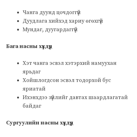
Чанга дуунд цочдоггүй
Дуудлага хийхэд хариу өгөхгүй
Мундаг, дуугардаггүй
Бага насны хүүхдүүд
Хэт чанга эсвэл хэтэрхий намуухан
ярьдаг
Хойшлогдсон эсвэл тодорхой бус
яриатай
Ихэнхдээ зүйлийг давтах шаардлагатай
байдаг
Сургуулийн насны хүүхдүүд