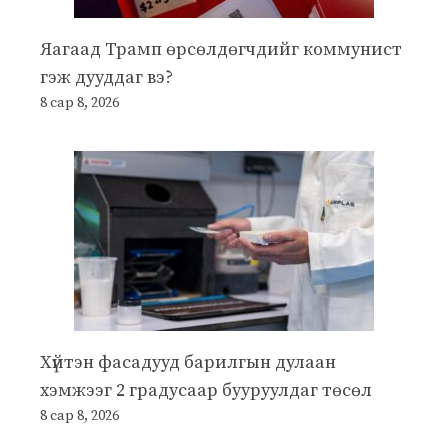
Яагаад Трамп өрсөлдөгчдийг коммунист
гэж дууддаг вэ?
8 сар 8, 2026
Хүйтэн фасадууд барилгын дулаан
хэмжээг 2 градусаар бууруулдаг төсөл
8 сар 8, 2026