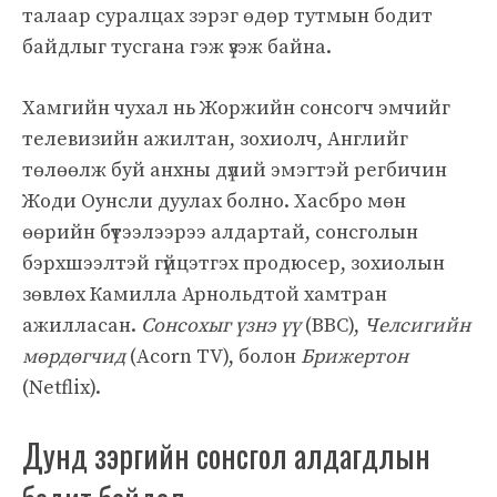
талаар суралцах зэрэг өдөр тутмын бодит
байдлыг тусгана гэж үзэж байна.
Хамгийн чухал нь Жоржийн сонсогч эмчийг
телевизийн ажилтан, зохиолч, Английг
төлөөлж буй анхны дүлий эмэгтэй регбичин
Жоди Оунсли дуулах болно. Хасбро мөн
өөрийн бүтээлээрээ алдартай, сонсголын
бэрхшээлтэй гүйцэтгэх продюсер, зохиолын
зөвлөх Камилла Арнольдтой хамтран
ажилласан.
Сонсохыг үзнэ үү
(BBC),
Челсигийн
мөрдөгчид
(Acorn TV), болон
Брижертон
(Netflix).
Дунд зэргийн сонсгол алдагдлын