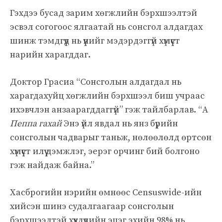
Гэхдээ бусад зарим хөгжлийн бэрхшээлтэй
эсвэл согогоос ялгаатай нь сонсгол алдагдах
шинж тэмдгүүд нь үүнийг мэдэрдэггүй хүмүүст
нарийн харагддаг.
Доктор Грасиа “Сонсголын алдагдал нь
харагдахуйц хөгжлийн бэрхшээл биш учраас
ихэвчлэн анзаарагддаггүй” гэж тайлбарлав. “А
Пеппа гахай
Энэ үйл явдал нь янз бүрийн
сонсголын чадварыг таньж, нөлөөлөлд өртсөн
хүмүүст илүү дэмжлэг, эерэг орчинг бий болгоно
гэж найдаж байна.”
Хасброгийн нэрийн өмнөөс Censuswide-ийн
хийсэн шинэ судалгаагаар сонсголын
бэрхшээлтэй хүүхдүүдийн эцэг эхийн 98% нь