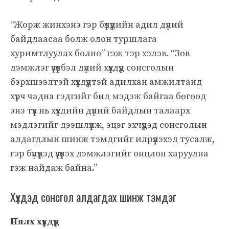
“Жорж жинхэнэ гэр бүлүүдийн адил дүлий
байдлаасаа болж олон туршлага
хуримтлуулах болно” гэж тэр хэлэв. “Зөв
дэмжлэг үзүүлбэл дүлий хүүхдүүд сонсголын
бэрхшээлтэй хүүхдүүдтэй адилхан амжилтанд
хүрч чадна гэдгийг бид мэдэж байгаа бөгөөд
энэ түүх нь хүүхдийн дүлий байдлын талаарх
мэдлэгийг дээшлүүлж, эцэг эхчүүдэд сонсголын
алдагдлын шинж тэмдгийг илрүүлэхэд тусалж,
гэр бүлүүдэд үзүүлэх дэмжлэгийг онцлон харуулна
гэж найдаж байна.”
Хүүхдэд сонсгол алдагдах шинж тэмдэг
Нялх хүүхдүүд