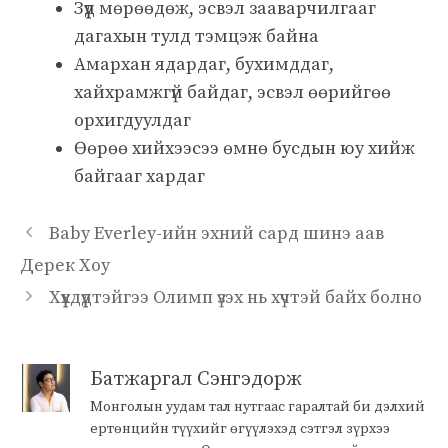
Зүүд мөрөөдөж, эсвэл зааварчилгааг
дагахын тулд тэмцэж байна
Амархан ядардаг, бухимддаг,
хайхрамжгүй байдаг, эсвэл өөрийгөө
орхигдуулдаг
Өөрөө хийхээсээ өмнө бусдын юу хийж
байгааг хардаг
Baby Everley-ийн эхний сард шинэ аав
Дерек Хоу
Хүүхдүүдтэйгээ Олимп үзэх нь хүчтэй байх болно
Батжаргал Сэнгэдорж
Монголын уудам тал нутгаас гаралтай би дэлхий
ертөнцийн түүхийг өгүүлэхэд сэтгэл зүрхээ