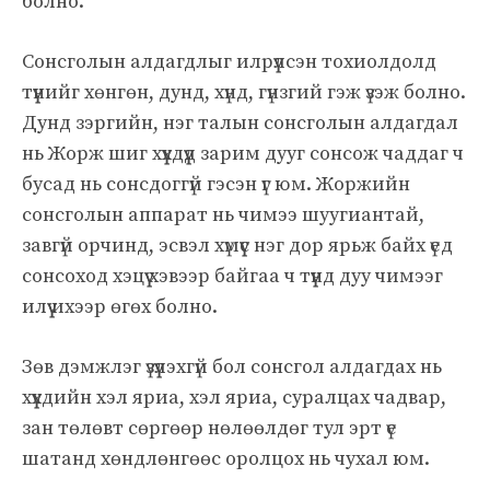
болно.
Сонсголын алдагдлыг илрүүлсэн тохиолдолд
түүнийг хөнгөн, дунд, хүнд, гүнзгий гэж үзэж болно.
Дунд зэргийн, нэг талын сонсголын алдагдал
нь Жорж шиг хүүхдүүд зарим дууг сонсож чаддаг ч
бусад нь сонсдоггүй гэсэн үг юм. Жоржийн
сонсголын аппарат нь чимээ шуугиантай,
завгүй орчинд, эсвэл хүмүүс нэг дор ярьж байх үед
сонсоход хэцүү хэвээр байгаа ч түүнд дуу чимээг
илүү ихээр өгөх болно.
Зөв дэмжлэг үзүүлэхгүй бол сонсгол алдагдах нь
хүүхдийн хэл яриа, хэл яриа, суралцах чадвар,
зан төлөвт сөргөөр нөлөөлдөг тул эрт үе
шатанд хөндлөнгөөс оролцох нь чухал юм.