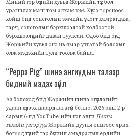
Миний гэр бүлийн хувьд Жоржийн түүх бол
урагшлах маш том алхам юм. Хүүгээ төрснөөс
хойш бид сонсголын эмчийн үзлэгт хамрагдаж,
гарч, сонсголын бэрхшээлтэй холбоотой
бэрхшээлүүдийг даван туулсан. Одоо бид бүгд
Жоржийн хувьд энэ нь ямар утгатай болохыг
олж мэдэхийн тулд тоолж байна.
“Peppa Pig” шинэ ангиудын талаар
бидний мэдэх зүйл
Аз болоход бид Жоржийн шинэ өгүүллэгийг
удаан хүлээх шаардлагагүй болно. 2026 оны 2-р
сарын 6-нд YouTube-ийн нэг анги
Пеппа
гахайн үлгэрүүд
Жоржийн дууны өнцгөөс ярих
бөгөөд түүний гэр бүлийн амьдралын ердийн