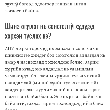
зүүгээгүй бөгөөд одоогоор ганцхан ангид
тоглосон байна.
Шинэ өгүүллэг нь сонсголгүй хүүхдүүдэд
хэрхэн туслах вэ?
АНУ-д хүүхэд төрөх үед нь эмнэлэгт сонсголын
шинжилгээ хийдэг бол сонсголын алдагдал нь
ямар ч насныханд тохиолдож болно. Зарим
хүмүүсийн хувьд энэ алдагдал нь удамшлын
улмаас үүсдэг бол зарим хүмүүсийн хувьд чихний
наалдамхай (миний хүүгийн хувьд сэжигтэй)
халдвар эсвэл дуу чимээний нөлөөлөл зэрэг
шалтгаан байж болно. Энэ нь үргэлж байнгын
байдаггүй, гэхдээ зарим тохиолдолд ийм байх