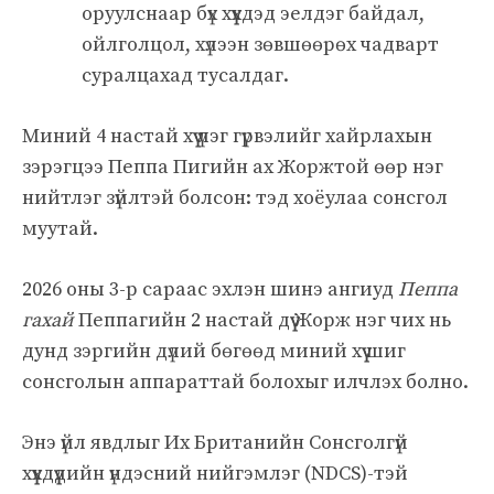
оруулснаар бүх хүүхдэд эелдэг байдал,
ойлголцол, хүлээн зөвшөөрөх чадварт
суралцахад тусалдаг.
Миний 4 настай хүү үлэг гүрвэлийг хайрлахын
зэрэгцээ Пеппа Пигийн ах Жоржтой өөр нэг
нийтлэг зүйлтэй болсон: тэд хоёулаа сонсгол
муутай.
2026 оны 3-р сараас эхлэн шинэ ангиуд
Пеппа
гахай
Пеппагийн 2 настай дүү Жорж нэг чих нь
дунд зэргийн дүлий бөгөөд миний хүү шиг
сонсголын аппараттай болохыг илчлэх болно.
Энэ үйл явдлыг Их Британийн Сонсголгүй
хүүхдүүдийн үндэсний нийгэмлэг (NDCS)-тэй