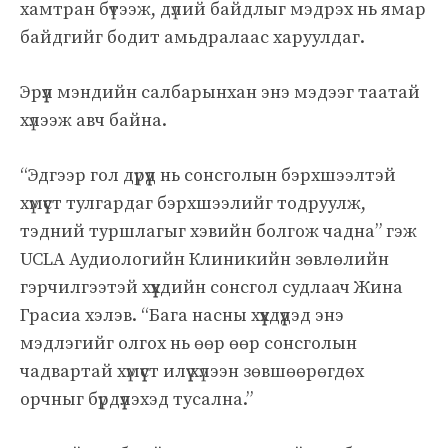
хамтран бүтээж, дүлий байдлыг мэдрэх нь ямар
байдгийг бодит амьдралаас харуулдаг.
Эрүүл мэндийн салбарынхан энэ мэдээг таатай
хүлээж авч байна.
“Эдгээр гол дүрүүд нь сонсголын бэрхшээлтэй
хүмүүст тулгардаг бэрхшээлийг тодруулж,
тэдний туршлагыг хэвийн болгож чадна” гэж
UCLA Аудиологийн Клиникийн зөвлөлийн
гэрчилгээтэй хүүхдийн сонсгол судлаач Жина
Грасиа хэлэв. “Бага насны хүүхдүүдэд энэ
мэдлэгийг олгох нь өөр өөр сонсголын
чадвартай хүмүүст илүү хүлээн зөвшөөрөгдөх
орчныг бүрдүүлэхэд тусална.”