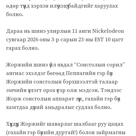
өдөр түүнд хэрхэн илүү хэцүү байдгийг харуулах
болно.
Дараа нь шинэ улирлын 11 анги Nickelodeon
сувгаар 2026 оны 3-р сарын 23-ны EST 10 цагт
гарах болно.
Жоржийн шинэ үйл явдал “Сонсголын сорил”
ангиас эхэлдэг бөгөөд Пеппагийн гэр бүл
Жоржийн сонсголын бэрхшээлтэй талаар
эмчийн үзлэгт орох үеэр олж мэдсэн. Тэндээс
Жорж сонсголын аппарат зүүж, гахайн гэр бүл
хамтдаа дүлий амьдралыг судлах болно.
Хүүхдүүд Жоржийг шаварлаг шалбааг руу цацах
(гахайн гэр бүлийн дуртай!) болон зайрмагны