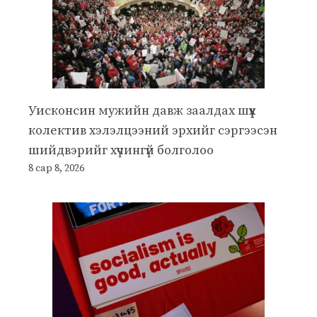
Уисконсин мужийн давж заалдах шүүх
колектив хэлэлцээний эрхийг сэргээсэн
шийдвэрийг хүчингүй болголоо
8 сар 8, 2026