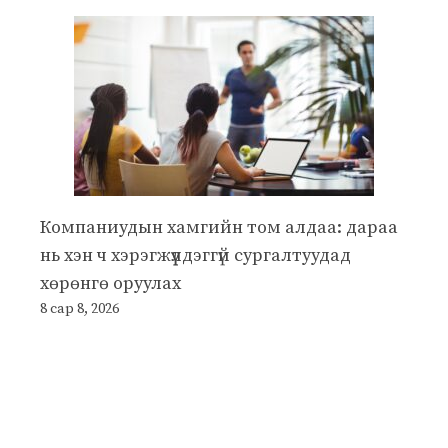
Компаниудын хамгийн том алдаа: дараа
нь хэн ч хэрэгжүүлдэггүй сургалтуудад
хөрөнгө оруулах
8 сар 8, 2026