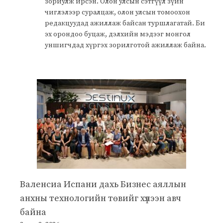
зориулж ирсэн. Олон улсын сэтгүүл зүйн
чиглэлээр суралцаж, олон улсын томоохон
редакцуудад ажиллаж байсан туршлагатай. Би
эх орондоо буцаж, дэлхийн мэдээг монгол
уншигчдад хүргэх зорилготой ажиллаж байна.
Валенсиа Испани дахь Бизнес аяллын
анхны технологийн төвийг хүлээн авч
байна