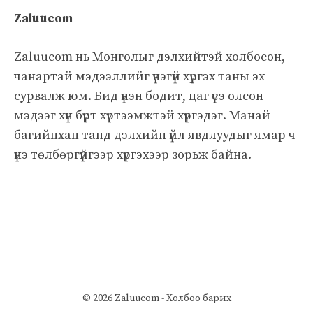
Zaluucom
Zaluucom нь Монголыг дэлхийтэй холбосон,
чанартай мэдээллийг үнэгүй хүргэх таны эх
сурвалж юм. Бид үнэн бодит, цаг үеэ олсон
мэдээг хүн бүрт хүртээмжтэй хүргэдэг. Манай
багийнхан танд дэлхийн үйл явдлуудыг ямар ч
үнэ төлбөргүйгээр хүргэхээр зорьж байна.
© 2026 Zaluucom -
Холбоо барих