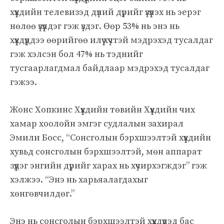
хүүхдийн телевизэд дүлий дүрийг үзүүлэх нь эерэг
нөлөө үзүүлдэг гэж үздэг. Өөр 53% нь энэ нь
хүүхдүүддээ өөрийгөө илүү хүчтэй мэдрэхэд тусалдаг
гэж хэлсэн бол 47% нь тэднийг
тусгаарлагдмал байдлаар мэдрэхэд тусалдаг
гэжээ.
Жонс Хопкинс Хүүхдийн төвийн Хүүхдийн чих
хамар хоолойн эмгэг судлалын захирал
Эмили Босс, “Сонсголын бэрхшээлтэй хүүхдийн
хувьд сонсголын бэрхшээлтэй, мөн аппарат
зүүдэг энгийн дүрийг харах нь хүчирхэгждэг” гэж
хэлжээ. “Энэ нь харьяалагдахыг
хөнгөвчилдөг.”
Энэ нь сонсголын бэрхшээлтэй хүүхдүүдэд бас