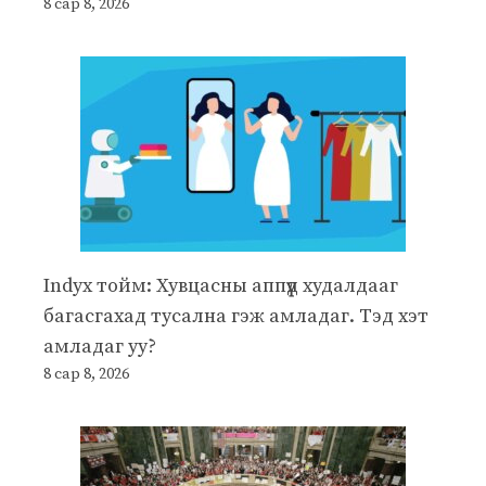
8 сар 8, 2026
Indyx тойм: Хувцасны аппүүд худалдааг
багасгахад тусална гэж амладаг. Тэд хэт
амладаг уу?
8 сар 8, 2026