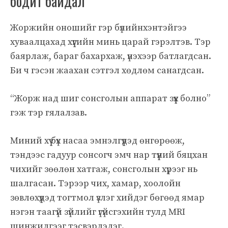
бодит байдал
Жоржийн оношийг гэр бүлийнхэнтэйгээ
хуваалцахад хүүгийн минь царай гэрэлтэв. Тэр
баярлаж, бараг бахархаж, үнэхээр батлагдсан.
Би ч гэсэн жаахан сэтгэл хөдлөм санагдсан.
“Жорж над шиг сонсголын аппарат зүүх болно”
гэж тэр гялалзав.
Миний хүү бүх насаа эмнэлгүүдэд өнгөрөөж,
тэндээс гадуур сонсогч эмч нар түүний бяцхан
чихийг зөөлөн хатгаж, сонсголын хүрээг нь
шалгасан. Тэрээр чих, хамар, хоолойн
зөвлөхүүдэд тогтмол үзлэг хийдэг бөгөөд ямар
нэгэн таагүй зүйлийг үгүйсгэхийн тулд MRI
шинжилгээг тэсвэрлэдэг.