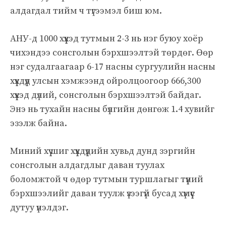
алдагдал тийм ч түгээмэл биш юм.
АНУ-д 1000 хүүхэд тутмын 2-3 нь нэг буюу хоёр
чихэндээ сонсголын бэрхшээлтэй төрдөг.
Өөр
нэг судалгаагаар 6-17 насны сургуулийн насны
хүүхдүүд улсын хэмжээнд ойролцоогоор 666,300
хүүхэд дүлий, сонсголын бэрхшээлтэй байдаг.
Энэ нь тухайн насны бүлгийн дөнгөж 1.4 хувийг
эзэлж байна.
Миний хүү шиг хүүхдүүдийн хувьд дунд зэргийн
сонсголын алдагдлыг даван туулах
боломжтой ч өдөр тутмын туршлагыг түүний
бэрхшээлийг даван туулж үзээгүй бусад хүмүүс
дутуу үнэлдэг.