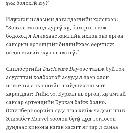
үзэж болохгүй юу?’
Илүү нэгэн исламын дагалдагчийн хэлснээр:
“Зөвхөн маханд дургүй хүн, бахархал гэж
бодоход л Аллахаас хамгийн ихиэн энэ өргөн
сансрын ертөнцийг биднийхээс өөрчилж
өгсөн гэдгийг хүлээн авахгүй.”
Спилбергийн
Disclosure Day
-ээс тавьж буй гол
асуулттай холбоотой асуудал дээр олон
итгэгчид аль хэдийн шийдчихсэн мэт
харагддаг: Тийм ээ. Бурхан нь өргөн, хүн амтай
сансар ертөнцийн Бурхан байж болно.
(Спилберг өөрийн судалгаа хийж чадсан шиг:
Элизабет Marvel зөөлөн бүсгүй дүрд тоглосон
дундаас киноны нэгэн хэсэгт яг тэр л санаа