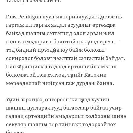
талаар ч хэлж байна.
Гэвч Pentagon нууц материалуудыг дүнгээс нь
гаргаж ил гаргах явдал асуудлыг өргөжүүлж
байхад шашны сэтгэгчид олон арван жил
гадны амьдарлыг бодитой гэж үзээд ирсэн —
тэд бидний ирээдүйд юу байж болохыг
сонирхдог боловч нээлттэй сэтгэлтэй байдаг.
Пап Франциск ч гадаад ертөнцийн амьтан
боломжтой гэж хэлээд, түүнийг Католик
мөрөөдөлтэй нийцсэн гэж дурдаж байна.
Үүний зэрэгцээ, өнгөрсөн жилүүдэд хуучин
шашны цугларалтууд багассаар байгаа учир
гадаад ертөнцийн амьдарлыг холбооны шинэ
секуляр шашны төрлийг гэж тодорхойлох
болсон.