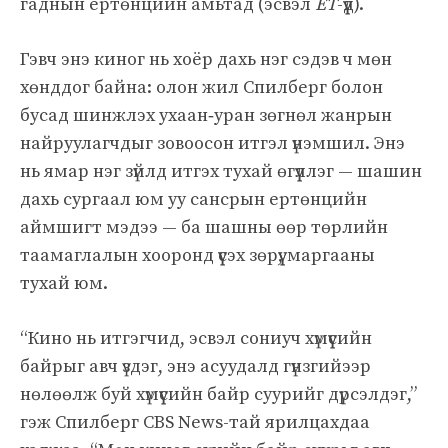
гаднын ертөнцийн амьтад (эсвэл
ET
-үүд).
Гэвч энэ киног нь хоёр дахь нэг сэдэв ч мөн
хөнддог байна: олон жил Спилберг болон
бусад шинжлэх ухаан‑уран зөгнөл жанрын
найруулагчдыг зовоосон итгэл үнэмшил. Энэ
нь ямар нэг зүйлд итгэх тухай өгүүллэг — шашин
дахь сургаал юм уу сансрын ертөнцийн
аймшигт мэдээ — ба шашны өөр төрлийн
таамаглалын хооронд үүсэх зөрүү, маргааны
тухай юм.
“Кино нь итгэгчид, эсвэл сониуч хүмүүсийн
байрыг авч үздэг, энэ асуудалд гүнзгийээр
нөлөөлж буй хүмүүсийн байр суурийг дүрсэлдэг,”
гэж Спилберг CBS News-тай ярилцахдаа