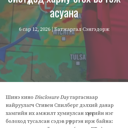
асуана
6 сар 12, 2026
| Батжаргал Сэнгэдорж
Шинэ кино
Disclosure Day
гаргаснаар
найруулагч Стивен Спилберг дэлхий даяар
хамгийн их амжилт хумиулсан хүмүүсийн нэг
болоход тусалсан сэдэв рүү эргэн ирж байна: