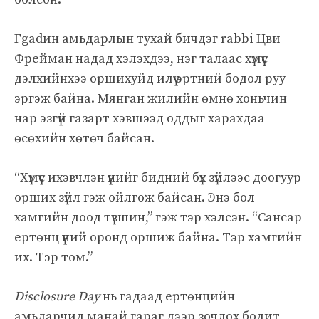
Гgadин амьдарлын тухай бичдэг rabbi Цви
Фрейман надад хэлэхдээ, нэг талаас хүмүүс
дэлхийнхээ оршихуйд илүү эртний бодол руу
эргэж байна. Мянган жилийн өмнө хоньчин
нар эзгүй газарт хэвшээд оддыг харахдаа
өсөхийн хөтөч байсан.
“Хүмүүс ихэвчлэн үүнийг бидний бүх зүйлээс доогуур
орших зүйл гэж ойлгож байсан. Энэ бол
хамгийн доод түвшин,” гэж тэр хэлсэн. “Сансар
ертөнц үүний оронд оршиж байна. Тэр хамгийн
их. Тэр том.”
Disclosure Day
нь гадаад ертөнцийн
амьдарчид манай гараг дээр зочлох бодит