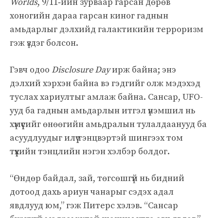
Worlds
, 9/11‑ийн зурваар гарсан дөрөв
хоногийн дараа гарсан киног гаднын
амьдарлыг дэлхийд галактикийн терроризм
гэж үздэг болсон.
Гэвч одоо
Disclosure Day
ирж байна; энэ
дэлхий хэрхэн байна вэ гэдгийг олж мэдэхэд
туслах хариултыг амлаж байна. Сансар, UFO-
ууд ба гаднын амьдарлын итгэл үнэмшил нь
хүмүүсийг өнөөгийн амьдралын тулалдаанууд ба
асуудлуудыг илүү тэнцвэртэй шингээх том
түүхийн тэнцлийн нэгэн хэлбэр болдог.
“Өндөр байдал, зай, төгсөшгүй нь бидний
дотоод дахь ариун чанарыг сэдэх адал
явдлууд юм,” гэж Питерс хэлэв. “Сансар