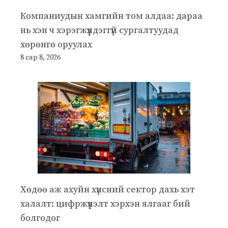
Компаниудын хамгийн том алдаа: дараа
нь хэн ч хэрэгжүүлдэггүй сургалтуудад
хөрөнгө оруулах
8 сар 8, 2026
Хөдөө аж ахуйн хүнсний сектор дахь хэт
халалт: цифржүүлэлт хэрхэн ялгааг бий
болгодог