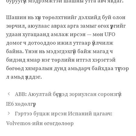
буруугүй мэдрэмжтэй шашны утга авч явдаг.”
Шашин нь хүн төрөлхтнийг дэлхийд буй олон
зөрчил, аюулаас аврах арга замыг өгөх үүргийг
удаан хугацаанд амлаж ирсэн — мөн UFO
домог ч дотооддоо ижил утгаар үйлчилж
байна. Үнэн нь мэдэгдэхгүй байж магад ч
бидэнд ямар нэг төрлийн итгэл хэрэгтэй
бөгөөд хямралын дунд амьдарч байхдаа түүгээр
л амьд үлддэг.
ABB: Аюултай бүсүүдэд зориулсан соронзгүй
IE6 хөдөлгүүр
Гэртээ буцаж ирсэн Испаний цагаач:
Volvemos-ийн өгөгдөлөөр