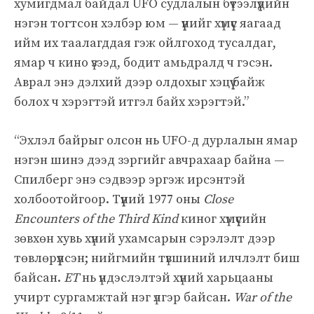
хумигдмал байдал UFO судлалын бүтээлүүдийн
нэгэн тогтсон хэлбэр юм — үүнийг хүмүүс яагаад
ийм их таалагддая гэж ойлгоход тусалдаг,
ямар ч кино үзээд, бодит амьдралд ч гэсэн.
Аврал энэ дэлхий дээр олдохыг хэцүү байж
болох ч хэрэгтэй итгэл байх хэрэгтэй.”
“Эхлэл байрыг олсон нь UFO-д дурлалын ямар
нэгэн шинэ дээд зэргийг авчрахаар байна —
Спилберг энэ сэдвээр эргэж ирсэнтэй
холбоотойгоор. Түүний 1977 оны
Close
Encounters of the Third Kind
киног хүмүүсийн
зөвхөн хувь хүний ухамсарын сэрэлэлт дээр
төвлөрүүлсэн; нийгмийн түвшиний илчлэлт биш
байсан.
ET
нь үндэслэлтэй хүний харьцааны
учирт сургамжтай нэг үлгэр байсан.
War of the