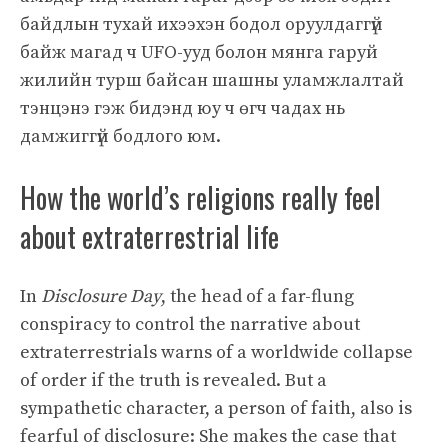
байдлын тухай ихээхэн бодол оруулдаггүй
байж магад ч UFO-ууд болон мянга гаруй
жилийн турш байсан шашны уламжлалтай
тэнцэнэ гэж бидэнд юу ч өгч чадах нь
дамжиггүй бодлого юм.
How the world’s religions really feel
about extraterrestrial life
In
Disclosure Day
, the head of a far-flung
conspiracy to control the narrative about
extraterrestrials warns of a worldwide collapse
of order if the truth is revealed. But a
sympathetic character, a person of faith, also is
fearful of disclosure: She makes the case that