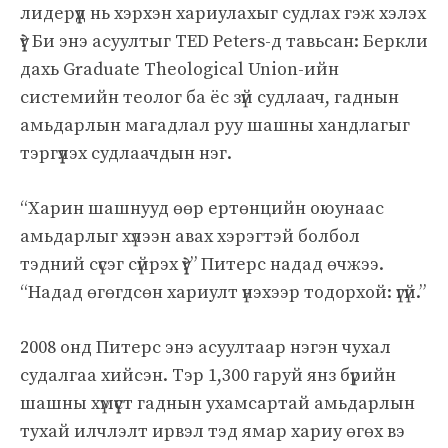
лидерүүд нь хэрхэн хариулахыг судлах гэж хэлэх
үү? Би энэ асуултыг TED Peters-д тавьсан: Беркли
дахь Graduate Theological Union-ийн
системийн теолог ба ёс зүй судлаач, гаднын
амьдарлын магадлал руу шашны хандлагыг
тэргүүлэх судлаачдын нэг.
“Харин шашнууд өөр ертөнцийн оюунаас
амьдарлыг хүлээн авах хэрэгтэй болбол
тэдний сүсэг сүйрэх үү?” Питерс надад өчжээ.
“Надад өгөгдсөн хариулт үнэхээр тодорхой: үгүй.”
2008 онд Питерс энэ асуултаар нэгэн чухал
судалгаа хийсэн. Тэр 1,300 гаруй янз бүрийн
шашны хүмүүст гаднын ухамсартай амьдарлын
тухай илчлэлт ирвэл тэд ямар хариу өгөх вэ