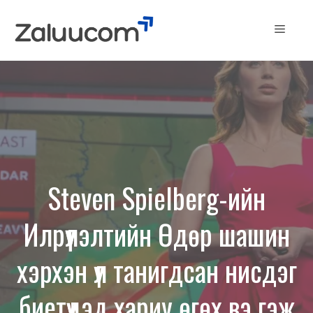
Skip
to
Menu
content
Steven Spielberg-ийн
Илрүүлэлтийн Өдөр шашин
хэрхэн үл танигдсан нисдэг
биетүүдэд хариу өгөх вэ гэж