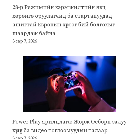
28-р Режимийн хэрэгжилтийн явц
хөрөнгө оруулагчид ба стартапуудад
ашигтай Европын хүрээг бий болгохыг
шаардаж байна
8 сар 7, 2026
Power Play ярилцлага: Жорж Осборн залуу
хүмүүс ба видео тоглоомуудын талаар
8 сар 7, 2026