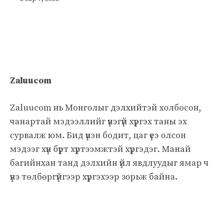
Zaluucom
Zaluucom нь Монголыг дэлхийтэй холбосон,
чанартай мэдээллийг үнэгүй хүргэх таны эх
сурвалж юм. Бид үнэн бодит, цаг үеэ олсон
мэдээг хүн бүрт хүртээмжтэй хүргэдэг. Манай
багийнхан танд дэлхийн үйл явдлуудыг ямар ч
үнэ төлбөргүйгээр хүргэхээр зорьж байна.