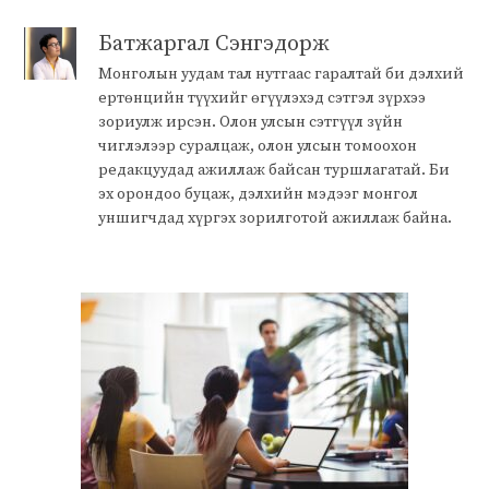
Батжаргал Сэнгэдорж
Монголын уудам тал нутгаас гаралтай би дэлхий
ертөнцийн түүхийг өгүүлэхэд сэтгэл зүрхээ
зориулж ирсэн. Олон улсын сэтгүүл зүйн
чиглэлээр суралцаж, олон улсын томоохон
редакцуудад ажиллаж байсан туршлагатай. Би
эх орондоо буцаж, дэлхийн мэдээг монгол
уншигчдад хүргэх зорилготой ажиллаж байна.