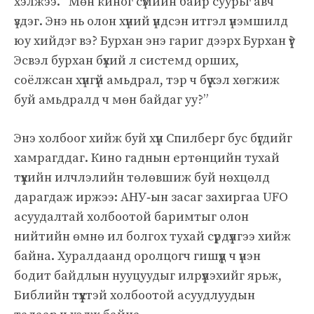
хэлжээ. “Мөн киног сүмийн байр суурьг авч
үздэг. Энэ нь олон хүний үндсэн итгэл үнэмшилд
юу хийдэг вэ? Бурхан энэ гариг дээрх Бурхан үү?
Эсвэл бурхан бүхий л системд орших,
соёлжсан хүнгүй амьдрал, тэр ч бүү хэл хөгжиж
буй амьдралд ч мөн байдаг уу?”
Энэ холбоог хийж буй хүн Спилберг бус бүгдийг
хамрагддаг. Кино гаднын ертөнцийн тухай
түүхийн илчлэлийн төлөвшиж буй нөхцөлд
дарагдаж иржээ: АНУ‑ын засаг захиргаа UFO
асуудалтай холбоотой баримтыг олон
нийтийн өмнө ил болгох тухай сүрдүүлгээ хийж
байна. Хуралдаанд оролцогч гишүүд ч үнэн
бодит байдлын нууцуудыг илрүүлэхийг ярьж,
Библийн түүхтэй холбоотой асуудлуудын