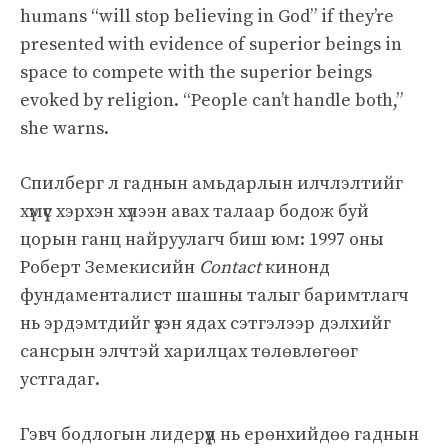
humans “will stop believing in God” if they’re
presented with evidence of superior beings in
space to compete with the superior beings
evoked by religion. “People can’t handle both,”
she warns.
Спилберг л гаднын амьдарлын илчлэлтийг
хүмүүс хэрхэн хүлээн авах талаар бодож буй
цорын ганц найруулагч биш юм: 1997 оны
Роберт Земекисийн
Contact
кинонд
фундаменталист шашны талыг баримтлагч
нь эрдэмтдийг үзэн ядах сэтгэлээр дэлхийг
сансрын элчтэй харилцах төлөвлөгөөг
устгадаг.
Гэвч бодлогын лидерүүд нь ерөнхийдөө гаднын