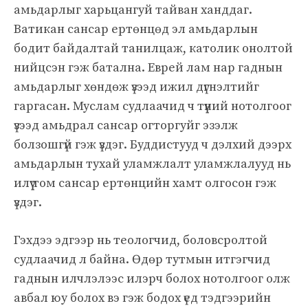
амьдарлыг харьцангуй тайван ханддаг.
Ватикан сансар ертөнцөд эл амьдарлын
бодит байдалтай танилцаж, католик онолтой
нийцсэн гэж батална. Еврей лам нар гаднын
амьдарлыг хөндөж үзээд ижил дүгнэлтийг
гаргасан. Муслам судлаачид ч түүний нотолгоог
үзээд амьдрал сансар огторгуйг эзэлж
болзошгүй гэж үздэг. Буддистууд ч дэлхий дээрх
амьдарлын тухай уламжлалт уламжлалууд нь
илүү том сансар ертөнцийн хамт олгосон гэж
үздэг.
Гэхдээ эдгээр нь теологчид, боловсролтой
судлаачид л байна. Өдөр тутмын итгэгчид
гаднын илчлэлээс илэрч болох нотолгоог олж
авбал юу болох вэ гэж бодох үед тэдгээрийн