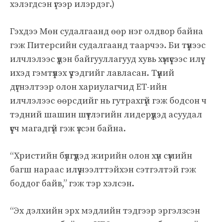
хэлэгдсэн үгээр илэрдэг.)
Гэхдээ Мөн судалгаанд өөр нэг олдвор байна
гэж Питерсийн судалгаанд таарчээ. Би түүнээс
илчлэлээс үүдэн байгууллагууд хувь хүмүүсээс илүү
ихэд гэмтүүлэх үү гэдгийг лавласан. Түүний
дүгнэлтээр олон хариулагчид ET-ийн
илчлэлээс өөрсдийг нь гутрахгүй гэж бодсон ч
тэдний шашин шүтлэгийн лидерүүдэд асуудал
үүсч магадгүй гэж үзсэн байна.
“Христийн бүлгүүдэд жирийн олон хүн сүмийн
багш нараас илүү нээлттэйхэн сэтгэлтэй гэж
боддог байв,” гэж тэр хэлсэн.
“Эх дэлхийн эрх мэдлийн тэдгээр эргэлзсэн