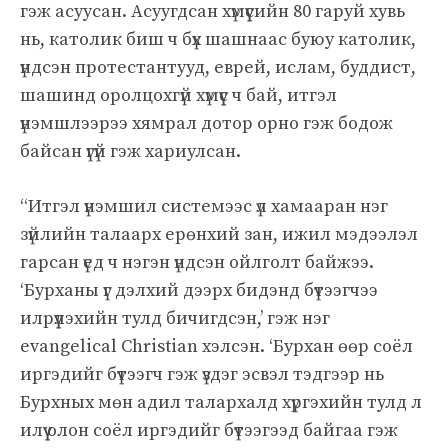
гэж асуусан. Асуугдсан хүмүүсийн 80 гаруй хувь
нь, католик биш ч бүх шашнаас буюу католик,
үндсэн протестантууд, еврей, ислам, буддист,
шашинд оролцохгүй хүмүүс ч бай, итгэл
үнэмшлээрээ хямрал дотор орно гэж бодож
байсан үгүй гэж хариулсан.
“Итгэл үнэмшил системээс үл хамааран нэг
зүйлийн талаарх ерөнхий зан, ижил мэдээлэл
гарсан үед ч нэгэн үндсэн ойлголт байжээ.
‘Бурханы үг дэлхий дээрх бидэнд бүтээгчээ
илрүүлэхийн тулд бичигдсэн,’ гэж нэг
evangelical Christian хэлсэн. ‘Бурхан өөр соёл
иргэдийг бүтээгч гэж үздэг эсвэл тэдгээр нь
Бурхных мөн адил талархалд хүргэхийн тулд л
илүү олон соёл иргэдийг бүтээгээд байгаа гэж