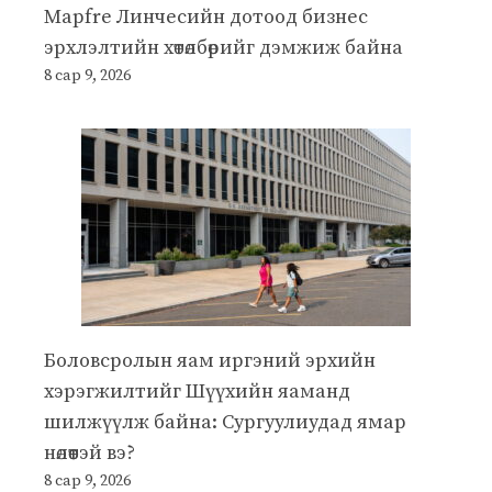
Mapfre Линчесийн дотоод бизнес
эрхлэлтийн хөтөлбөрийг дэмжиж байна
8 сар 9, 2026
Боловсролын яам иргэний эрхийн
хэрэгжилтийг Шүүхийн яаманд
шилжүүлж байна: Сургуулиудад ямар
нөлөөтэй вэ?
8 сар 9, 2026