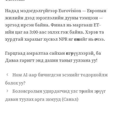
Надад мэдэгдэлгүйгээр Eurovision — Европын
жилийн дээд зэрэглэлийн дууны тэмцээн —
эргээд ирсэн байна. Финал нь маргааш ЕТ-
ийн цаг аа 3:00-аас эхлэх гэж байна. Хэрэв та
хурдтай харахыг хүсвэл NPR яг өнөөхийг нь өгчээ.
Гарцгаад амралтаа сайхан өнгөрүүлээрэй, ба
Даваа гаригт энд дахин таныг уулзана уу!
Ном AI-аар бичигдсэн эсэхийг тодорхойлж
болох уу?
Боловсролын удирдагчид улс төрийн зөрүүг
даван туулах арга замууд (Санал)