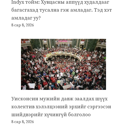
Indyx тойм: Хувцасны аппүүд худалдааг
багасгахад тусална гэж амладаг. Тэд хэт
амладаг уу?
8 сар 8, 2026
Уисконсин мужийн давж заалдах шүүх
колектив хэлэлцээний эрхийг сэргээсэн
шийдвэрийг хүчингүй болголоо
8 сар 8, 2026