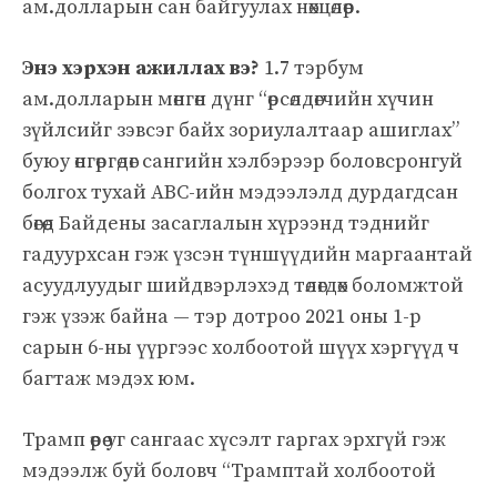
ам.долларын сан байгуулах нөхцөлөөр.
Энэ хэрхэн ажиллах вэ?
1.7 тэрбум
ам.долларын мөнгөн дүнг “өрсөлдөгчийн хүчин
зүйлсийг зэвсэг байх зориулалтаар ашиглах”
буюу өнгөргөдөг сангийн хэлбэрээр боловсронгуй
болгох тухай ABC-ийн мэдээлэлд дурдагдсан
бөгөөд Байдены засаглалын хүрээнд тэднийг
гадуурхсан гэж үзсэн түншүүдийн маргаантай
асуудлуудыг шийдвэрлэхэд төлөгдөх боломжтой
гэж үзэж байна — тэр дотроо 2021 оны 1-р
сарын 6-ны үүргээс холбоотой шүүх хэргүүд ч
багтаж мэдэх юм.
Трамп өөрөө уг сангаас хүсэлт гаргах эрхгүй гэж
мэдээлж буй боловч “Трамптай холбоотой