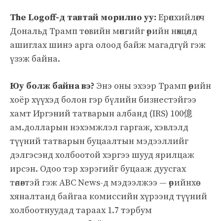
The Logoff-д тавтай морилно уу:
Ерөнхийлөгч
Дональд Трамп төсвийн мөнгийг өөрийн нөхцөлд
ашиглах шинэ арга олоод байж магадгүй гэж
үзэж байна.
Юу болж байна вэ?
Энэ оны эхээр Трамп өөрийн
хоёр хүүхэд болон гэр бүлийн бизнестэйгээ
хамт Иргэний татварын албанд (IRS) 100億
ам.долларын нэхэмжлэл гаргаж, хэвлэлд
түүний татварын буцаалтын мэдээллийг
дэлгэсэнд холбоотой хэргээ шууд ярилцаж
ирсэн. Одоо тэр хэрэгийг буцааж дуусгах
төлөвтэй гэж ABC News-д мэдээлжээ — өөрийнхөө
хяналтанд байгаа комиссийн хүрээнд түүний
холбоотнуудад тараах 1.7 тэрбум