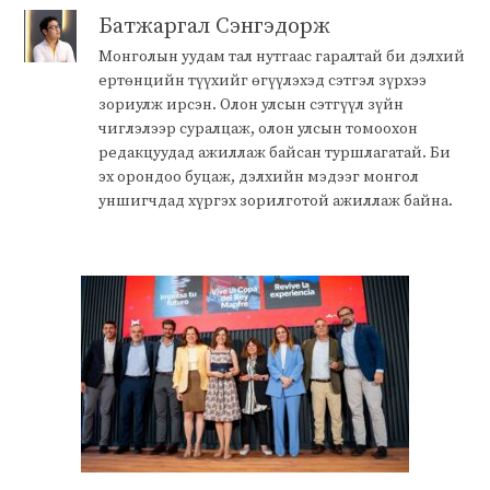
Батжаргал Сэнгэдорж
Монголын уудам тал нутгаас гаралтай би дэлхий
ертөнцийн түүхийг өгүүлэхэд сэтгэл зүрхээ
зориулж ирсэн. Олон улсын сэтгүүл зүйн
чиглэлээр суралцаж, олон улсын томоохон
редакцуудад ажиллаж байсан туршлагатай. Би
эх орондоо буцаж, дэлхийн мэдээг монгол
уншигчдад хүргэх зорилготой ажиллаж байна.