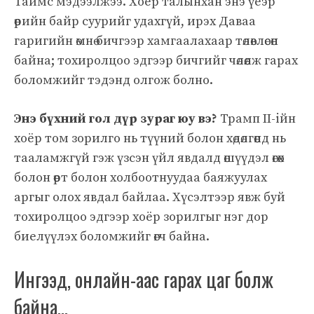
Таймс мэдээлжээ. Хоёр талынхан энэ үеэр
өөрийн байр суурийг удахгүй, ирэх Даваа
гаригийн өмнө бичгээр хамгаалахаар төлөвлөсөн
байна; тохиролцоо эдгээр бичгийг чөлөөлж гарах
боломжийг тэдэнд олгож болно.
Энэ бүхний гол дүр зураг юу вэ?
Трамп II-iйн
хоёр том зорилго нь түүний болон хөдөлгөөнд нь
тааламжгүй гэж үзсэн үйл явдалд өшүүдэл өгөх
болон өөрт болон холбоотнуудаа баяжуулах
аргыг олох явдал байлаа. Хүсэлтээр явж буй
тохиролцоо эдгээр хоёр зорилгыг нэг дор
биелүүлэх боломжийг өгч байна.
Ингээд, онлайн-аас гарах цаг болж
байна…