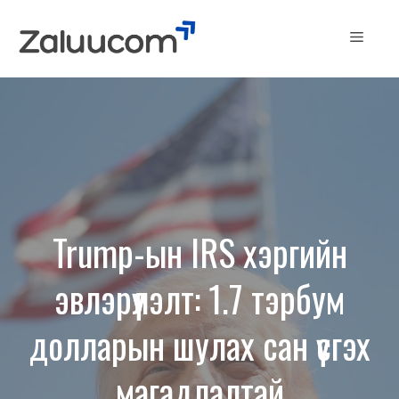
Skip
to
Menu
content
Trump-ын IRS хэргийн
эвлэрүүлэлт: 1.7 тэрбум
долларын шулах сан үүсгэх
магадлалтай