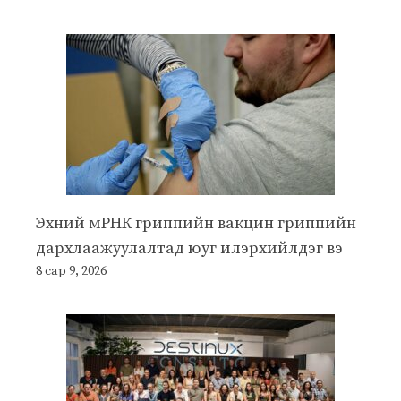
Эхний мРНК гриппийн вакцин гриппийн
дархлаажуулалтад юуг илэрхийлдэг вэ
8 сар 9, 2026