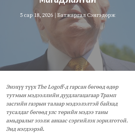
5 сар 18, 2026
| Батжаргал Сэнгэдорж
Энэхүү түүх The Logoff-д гарсан бөгөөд өдөр
тутмын мэдээллийн дуудлагацагаар Трамп
засгийн газрын талаар мэдээлэлтэй байхад
тусалдаг бөгөөд улс төрийн мэдээ таны
амьдралыг эзэлж авхаас сэргийлэх зорилготой.
Энд нэгдээрэй
.