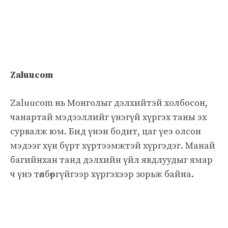
Zaluucom
Zaluucom нь Монголыг дэлхийтэй холбосон,
чанартай мэдээллийг үнэгүй хүргэх таны эх
сурвалж юм. Бид үнэн бодит, цаг үеэ олсон
мэдээг хүн бүрт хүртээмжтэй хүргэдэг. Манай
багийнхан танд дэлхийн үйл явдлуудыг ямар
ч үнэ төлбөргүйгээр хүргэхээр зорьж байна.