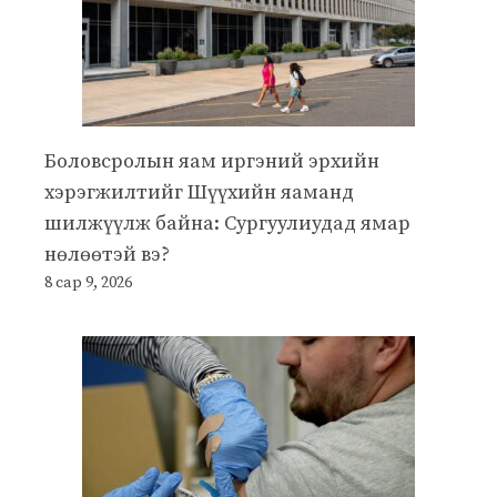
Боловсролын яам иргэний эрхийн
хэрэгжилтийг Шүүхийн яаманд
шилжүүлж байна: Сургуулиудад ямар
нөлөөтэй вэ?
8 сар 9, 2026