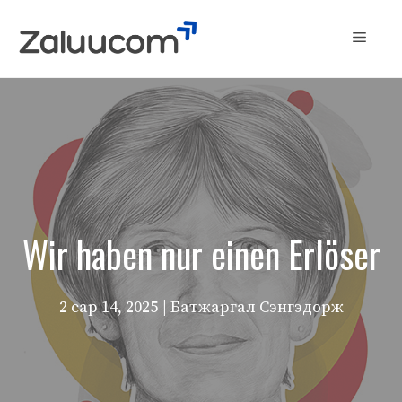
Skip
to
Menu
content
Wir haben nur einen Erlöser
2 сар 14, 2025
| Батжаргал Сэнгэдорж