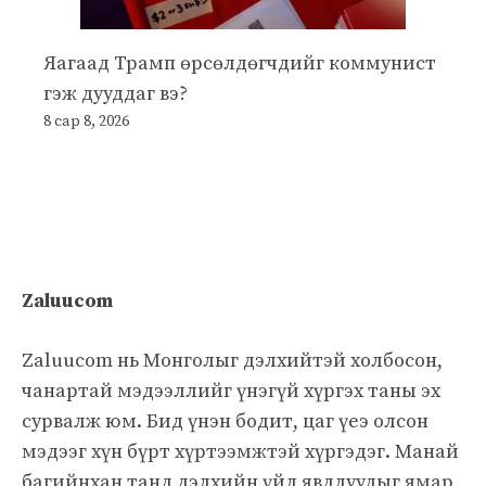
Яагаад Трамп өрсөлдөгчдийг коммунист
гэж дууддаг вэ?
8 сар 8, 2026
Zaluucom
Zaluucom нь Монголыг дэлхийтэй холбосон,
чанартай мэдээллийг үнэгүй хүргэх таны эх
сурвалж юм. Бид үнэн бодит, цаг үеэ олсон
мэдээг хүн бүрт хүртээмжтэй хүргэдэг. Манай
багийнхан танд дэлхийн үйл явдлуудыг ямар