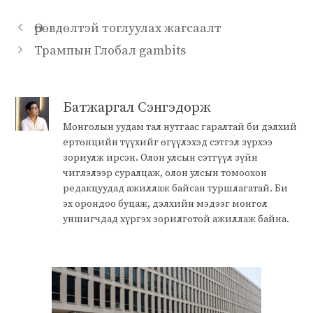
Өрөвдөлтэй тоглуулах жагсаалт
Трампын Глобал gambits
Батжаргал Сэнгэдорж
Монголын уудам тал нутгаас гаралтай би дэлхий
ертөнцийн түүхийг өгүүлэхэд сэтгэл зүрхээ
зориулж ирсэн. Олон улсын сэтгүүл зүйн
чиглэлээр суралцаж, олон улсын томоохон
редакцуудад ажиллаж байсан туршлагатай. Би
эх орондоо буцаж, дэлхийн мэдээг монгол
уншигчдад хүргэх зорилготой ажиллаж байна.