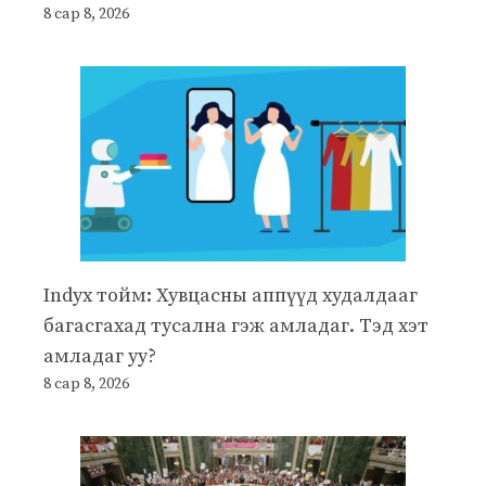
8 сар 8, 2026
Indyx тойм: Хувцасны аппүүд худалдааг
багасгахад тусална гэж амладаг. Тэд хэт
амладаг уу?
8 сар 8, 2026