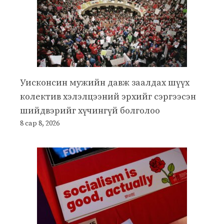
Уисконсин мужийн давж заалдах шүүх
колектив хэлэлцээний эрхийг сэргээсэн
шийдвэрийг хүчингүй болголоо
8 сар 8, 2026