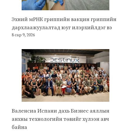
Эхний мРНК гриппийн вакцин гриппийн
дархлаажуулалтад юуг илэрхийлдэг вэ
8 сар 9, 2026
Валенсиа Испани дахь Бизнес аяллын
анхны технологийн төвийг хүлээн авч
байна