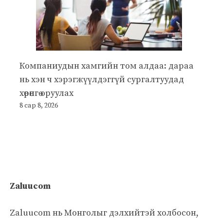
Компаниудын хамгийн том алдаа: дараа
нь хэн ч хэрэгжүүлдэггүй сургалтуудад
хөрөнгө оруулах
8 сар 8, 2026
Zaluucom
Zaluucom нь Монголыг дэлхийтэй холбосон,