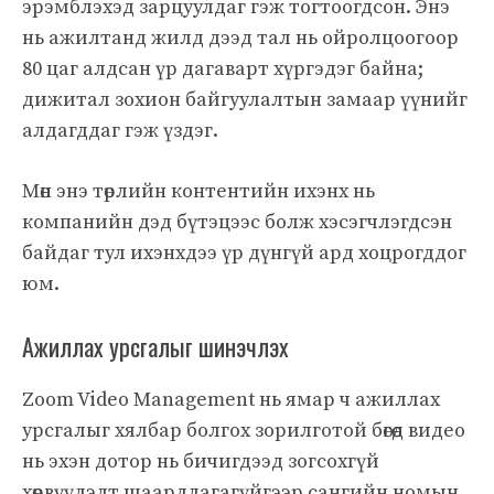
эрэмблэхэд зарцуулдаг гэж тогтоогдсон. Энэ
нь ажилтанд жилд дээд тал нь ойролцоогоор
80 цаг алдсан үр дагаварт хүргэдэг байна;
дижитал зохион байгуулалтын замаар үүнийг
алдагддаг гэж үздэг.
Мөн энэ төрлийн контентийн ихэнх нь
компанийн дэд бүтэцээс болж хэсэгчлэгдсэн
байдаг тул ихэнхдээ үр дүнгүй ард хоцрогддог
юм.
Ажиллах урсгалыг шинэчлэх
Zoom Video Management нь ямар ч ажиллах
урсгалыг хялбар болгох зорилготой бөгөөд видео
нь эхэн дотор нь бичигдээд зогсохгүй
хөрвүүлэлт шаардлагагүйгээр сангийн номын