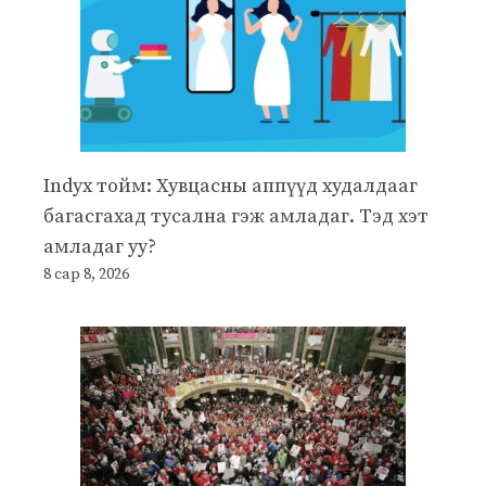
Indyx тойм: Хувцасны аппүүд худалдааг
багасгахад тусална гэж амладаг. Тэд хэт
амладаг уу?
8 сар 8, 2026