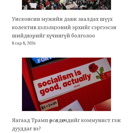
Уисконсин мужийн давж заалдах шүүх
колектив хэлэлцээний эрхийг сэргээсэн
шийдвэрийг хүчингүй болголоо
8 сар 8, 2026
Яагаад Трамп өрсөлдөгчдийг коммунист гэж
дууддаг вэ?