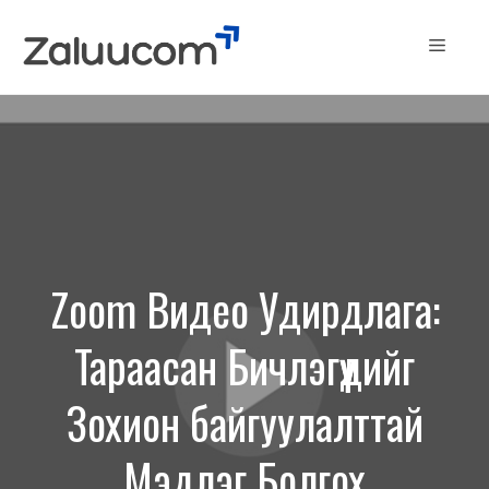
Skip
to
Menu
content
Zoom Видео Удирдлага:
Тараасан Бичлэгүүдийг
Зохион байгуулалттай
Мэдлэг Болгох