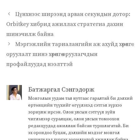
Цүнхнээс ширээнд арван секундын дотор:
Orbitkey хибрид ажиллах стратегиа дахин
шинэчилж байна
Мэргэжлийн тариалангийн аж ахуйд хөрөнгө
оруулалт шинэ хөрөнгө оруулагчдын
профайлуудад нээлттэй
Батжаргал Сэнгэдорж
Монголын уудам тал нутгаас гаралтай би дэлхий
ертөнцийн түүхийг өгүүлэхэд сэтгэл зүрхээ
зориулж ирсэн. Олон улсын сэтгүүл зүйн
чиглэлээр суралцаж, олон улсын томоохон
редакцуудад ажиллаж байсан туршлагатай. Би
эх орондоо буцаж, дэлхийн мэдээг монгол
уншигчдад хүргэх зорилготой ажиллаж байна.