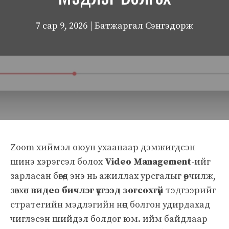
7 сар 9, 2026
| Батжаргал Сэнгэдорж
Zoom хиймэл оюун ухаанаар дэмжигдсэн
шинэ хэрэгсэл болох
Video Management
-ийг
зарласан бөгөөд энэ нь ажиллах урсгалыг өөрчилж,
зөвхөн
видео бичлэг үүсгээд зогсохгүй
тэдгээрийг
стратегийн мэдлэгийн нөөц болгон удирдахад
чиглэсэн шийдэл болдог юм. ийм байдлаар