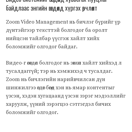
байдлаас энгийн өгөгдөлд хүргэх өөрчлөлт
Zoom Video Management нь бичлэг бүрийг үр
дүнтэйгээр тексттэй болгодог ба оролт
нийцсэн тайлбар үүсгэж хайлт хийх
боломжийг олгодог байдаг.
Видео-г өгөгдөл болгодог нь зөвхөн хайлт хийхэд л
тусалдаггүй; тэр нь хэмжихэд ч тусалдаг.
Zoom нь бичлэгийн нарийвчилсан дүн
шинжилгээ өгдөг бөгөөд хэн нь ямар контентыг
үзсэн, хэдэн хугацаанд үзсэн зэрэг мэдээллийг
харуулж, үүний зэрэгцээ сэтгэгдэл бичих
боломжийг олгодог.