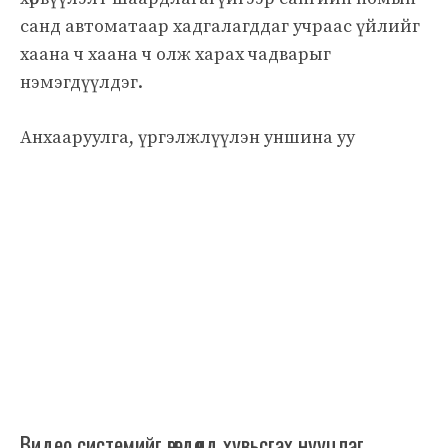
санд автоматаар хадгалагддаг учраас үйлийг
хаана ч хаана ч олж харах чадварыг
нэмэгдүүлдэг.
Анхааруулга, үргэлжлүүлэн уншина уу
Видео системийг өгөгдөлд хувьсгах нууцлаг