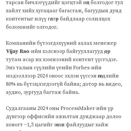
тарсан бичлэгүүдийг цэгцтэй нөөц болгодог тул
хайлт хийх хугацааг багасгаж, багуудын дунд
контентыг илүү гөлгөр байдлаар солилцох
боломжийг олгодог.
Компанийн бүтээгдэхүүний ахлах менежер
Vijay Rao
-ийн хэлснээр байгууллагууд өдөр
тутам асар их хэмжээний контент үүсгэдэг.
Энэ талын сүүлийн үеийн Forbes-ийн
мэдээллээр 2024 оноос эхлэн үүссэн өгөгдлийн
80% нь бүтэцлэгдээгүй байна; дотор нь видео,
аудио, зургууд багтаж байна.
Судалгааны 2024 оны ProcessMaker-ийн үр
дүнгээр оффисийн ажилтан дунджаар долоо
хоногт ~1,5 цагийг зөвхөн файлуудыг хайж