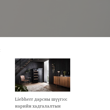
й
Liebherr дарсны шүүгээ:
нарийн хадгалалтын