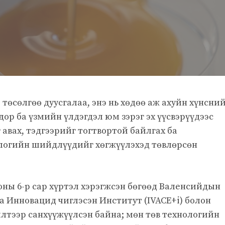
төсөлгөө дуусгалаа, энэ нь хөдөө аж ахуйн хүнсни
дор ба үзмийн үлдэгдэл юм зэрэг эх үүсвэрүүдээс
авах, тэдгээрийг тогтвортой байлгах ба
логийн шийдлүүдийг хөгжүүлэхэд төвлөрсөн
6 оны 6-р сар хүртэл хэрэгжсэн бөгөөд Валeнсийдын
а Инновацид чиглэсэн Институт (IVACE+i) болон
лтээр санхүүжүүлсэн байна; мөн төв технологийн