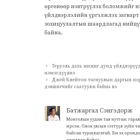
өргөнөөр нэвтрүүлэх боломжийг н
үйлдвэрлэлийн үргэлжлэх загварт т
зохицуулалтын шаардлагад нийцү
байна.
Теруэль дахь жижиг дунд үйлдвэрүү
нэмэгдүүлнэ
Джей Клейтон тагнуулын даргын нэр
дэвшигчийг саатуулж байна вэ
Батжаргал Сэнгэдорж
Монголын уудам тал нутгаас гарал
ирсэн. Олон улсын сэтгүүл зүйн 
байсан туршлагатай. Би эх оронд