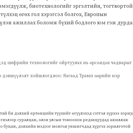
эмэгдүүлж, биотехнологийг эргэлтийн, тогтвортой
үлхэц өгөх гол хэрэгсэл болгох, Европын
үлэн ажиллах боломж бүхий бодлого юм гэж дурд
дэд цифрийн технологийг ойртуулах нь өрсөлдөх чадварыг
 дэвшүүлэлт хойшлогдлоо: Яагаад Трамп өөрийн нэр
тай би дэлхий ертөнцийн түүхийг өгүүлэхэд сэтгэл зүрхээ зори
чиглэлээр суралцаж, олон улсын томоохон редакцуудад ажиллаж
оо буцаж, дэлхийн мэдээг монгол уншигчдад хүргэх зорилготой