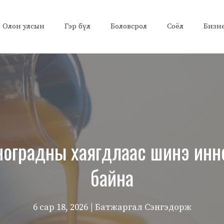
Олон улсын
Гэр бүл
Боловсрол
Соёл
Бизн
ноградны хаягдлаас шинэ инн
байна
6 сар 18, 2026
| Батжаргал Сэнгэдорж