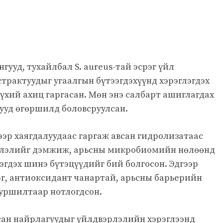
гууд, тухайлбал S. aureus-тай эсрэг үйл
рактуудыг угаалгын бүтээгдэхүүнд хэрэглэгдэх
бүхий ахиц гаргасан. Мөн энэ салбарт ашиглагдах
ууд өгөршилд боловсруулсан.
эр хаягдалуудаас гаргаж авсан гидролизатаас
рлэлийг дэмжиж, арьсны микробиомийн нөлөөнд
эгдэх шинэ бүтэцүүдийг бий болгосон. Эдгээр
эг, антиоксидант чанартай, арьсны барьерийн
 туршилтаар нотлогдсон.
лсан найрлагуудыг үйлдвэрлэлийн хэрэглээнд