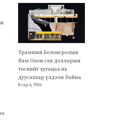
аж
Трампын Боловсролын
Яам Олон сая долларын
төсвийг хугацаа нь
дуусахаар үлдээж байна
8 сар 6, 2026
улж