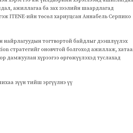
йдал, ажиллагаа ба зах зээлийн шаардлагад
гэж ITENE-ийн төсөл хариуцсан Аннабель Серпико
ан найрлагуудын тогтвортой байдлыг дээшлүүлэх
tion стратегийг оновчтой болгоход ажиллаж, хатаа
ор дамжуулан хүрээгээ өргөжүүлэхэд туслахад
ихаа зүүн тийш эргүүлнэ үү