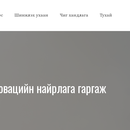
ес
Шинжлэх ухаан
Чиг хандлага
Тухай
овацийн найрлага гаргаж