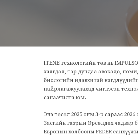
ITENE технологийн төв нь IMPULSO 
хаягдал, тэр дундаа авокадо, поми
биологийн идэвхитэй нэгдлүүдийг 
найрлагажуулахад чиглэсэн техно
санаачилга юм.
Энэ төсөл 2025 оны 3-р сараас 202
Засгийн газрын Өрсөлдөх чадвар б
Европын холбооны FEDER санхүүжи