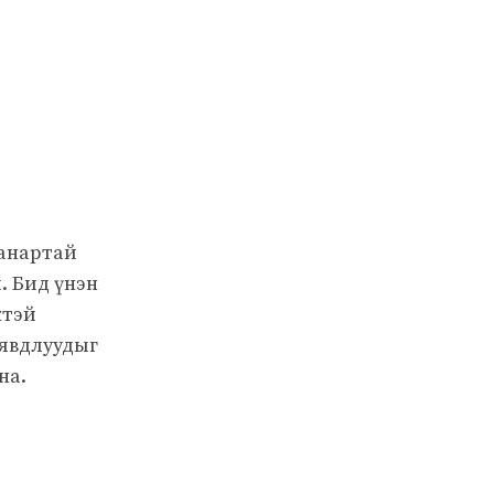
чанартай
. Бид үнэн
жтэй
 явдлуудыг
на.