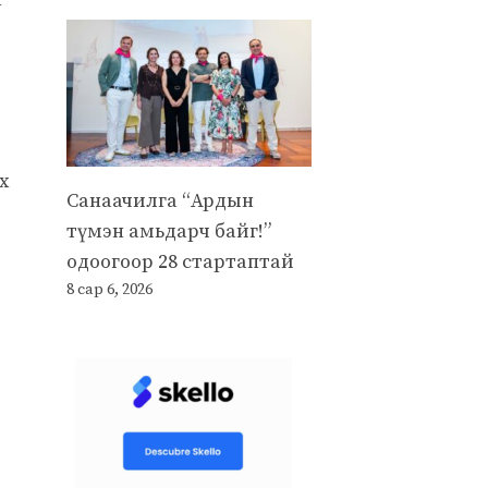
х
Санаачилга “Ардын
түмэн амьдарч байг!”
одоогоор 28 стартаптай
8 сар 6, 2026