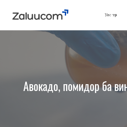
Skip
to
Улс төр
content
Авокадо, помидор ба ви