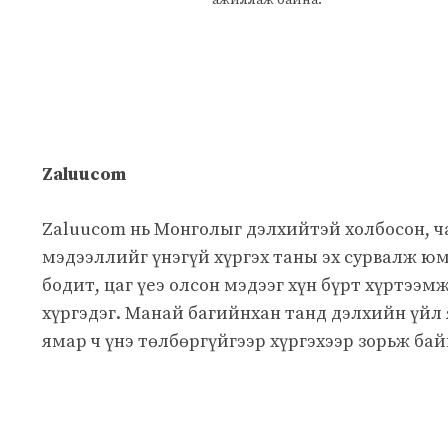
ажиллаж байна.
Zaluucom
Zaluucom нь Монголыг дэлхийтэй холбосон, 
мэдээллийг үнэгүй хүргэх таны эх сурвалж юм
бодит, цаг үеэ олсон мэдээг хүн бүрт хүртээм
хүргэдэг. Манай багийнхан танд дэлхийн үйл
ямар ч үнэ төлбөргүйгээр хүргэхээр зорьж бай