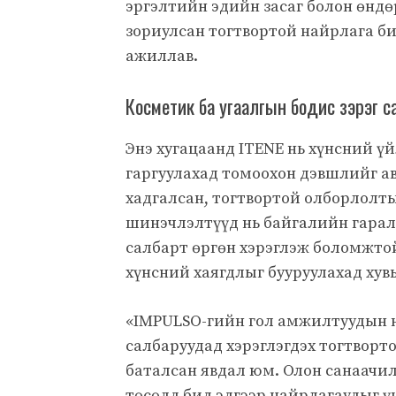
эргэлтийн эдийн засаг болон өнд
зориулсан тогтвортой найрлага би
ажиллав.
Косметик ба угаалгын бодис зэрэг с
Энэ хугацаанд ITENE нь хүнсний ү
гаргуулахад томоохон дэвшлийг а
хадгалсан, тогтвортой олборлолты
шинэчлэлтүүд нь байгалийн гарал
салбарт өргөн хэрэглэж боломжтой
хүнсний хаягдлыг бууруулахад хувь
«IMPULSO-гийн гол амжилтуудын нэ
салбаруудад хэрэглэгдэх тогтворт
баталсан явдал юм. Олон санаачилг
төсөлд бид эдгээр найрлагаудыг ү