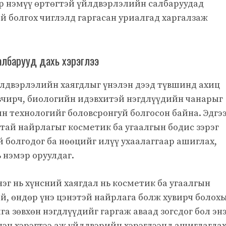
өр нэмүү өртөгтэй үйлдвэрлэлийн салбаруудад
й болгох чиглэлд гаргасан уриалгад харгалзаж
албарууд дахь хэрэглээ
йлдвэрлэлийн хаягдлыг үнэлэн дээд түвшинд ахиц
вчирч, биологийн идэвхитэй нэгдлүүдийн чанарыг
н технологийг боловсронгуй болгосон байна. Эдгэ
тай найрлагыг косметик ба угаалгын бодис зэрэг
 болгодог ба нөөцийг илүү ухаалаггаар ашиглах,
 нэмэр оруулдаг.
г нь хүнсний хаягдал нь косметик ба угаалгын
ой, өндөр үнэ цэнэтэй найрлага болж хувирч болох
а зөвхөн нэгдлүүдийг гаргаж аваад зогсдог бол эн
нэн хэрэгтээ аж үйлдвэрийн хэрэглээнд ашиглагда