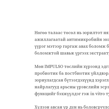
Нөгөө талаас төсөл нь зорилтот нян
ажиллагаатай антимикробийн экст
үүрэг мэтээр гаргаж авах боломж 
боломжтой шавьж үргээх экстракт
Мөн IMPULSO төслийн хүрээнд эдгэ
пробиотик ба постбиотик үйлдвэ
зориулагдсан бүтээгдэхүүнд хэрэгл
найрлагууд арьсны үрэвслийн эср
функцийг бэхжүүлдэг гэж in vitro
Хүлээн авсан үр дүн нь боловсруу