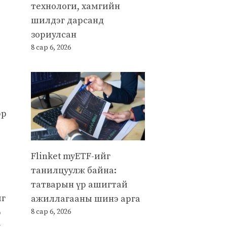
технологи, хамгийн
шилдэг дарсанд
зориулсан
8 сар 6, 2026
эр
Flinket myETF-ийг
танилцуулж байна:
татварын үр ашигтай
ыг
ажиллагааны шинэ арга
э
8 сар 6, 2026
х