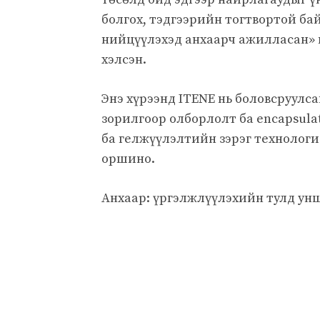
болгох, тэдгээрийн тогтвортой ба
нийцүүлэхэд анхаарч ажилласан» 
хэлсэн.
Энэ хүрээнд ITENE нь боловсруулс
зорилгоор олборлолт ба encapsula
ба гелжүүлэлтийн зэрэг технологи
оршино.
Анхаар: үргэлжлүүлэхийн тулд унш