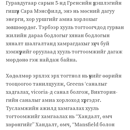
Гуравдугаар сарын 5-нд Гренсийн үдэшлэгийн
гишүүн Сара Мэнсфилд, энэ нь мөсний дагуу
энерги, хор уршгийг амиа хорлохыг
зөвшөөрдөг. Тэрбээр хууль тогтоогчдод гурван
жилийн дараа бодлогыг хянан бодлогын
хяналт шалгалтанд хамрагдахыг хүсч буй
хэмжүүрийг оруулаад хууль тогтоомжийг дагаж
мөрдөнө гэж найдаж байна.
Хөдөлмөр эрхлэх эрх тогтнол нь үүнийг өөрийн
тооцоогоо танилцуулж, Greens ‘саналыг
хадгалах, vicoria-д санал болгож, Виктория-
гийн саналыг амиа хорлоход хүргэдэг.
Тусламжийн ажилд хамгаалах хууль
тогтоомжийг хамгаалах нь “Хандалт, өмч
хөрөнгийг” Хандалт, өмч, “Mansfield болон