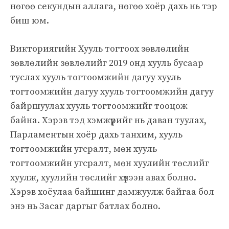
нөгөө секундын аллага, нөгөө хоёр дахь нь тэр
биш юм.
Викториягийн Хууль тогтоох зөвлөлийн
зөвлөлийн зөвлөлийг 2019 онд хууль бусаар
туслах хууль тогтоомжийн дагуу хууль
тогтоомжийн дагуу хууль тогтоомжийн дагуу
байршуулах хууль тогтоомжийг тооцож
байна. Хэрэв тэд хэмжүүрийг нь даван туулах,
Парламентын хоёр дахь танхим, хууль
тогтоомжийн угсралт, мөн хууль
тогтоомжийн угсралт, мөн хуулийн төслийг
хуулж, хуулийн төслийг хүлээн авах болно.
Хэрэв хоёулаа байшинг дамжуулж байгаа бол
энэ нь Засаг даргыг батлах болно.