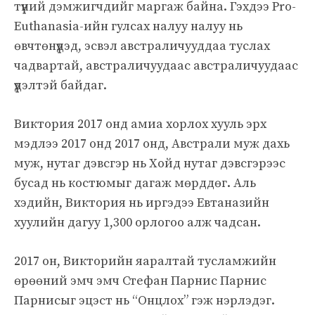
түүний дэмжигчдийг маргаж байна. Гэхдээ Pro-
Euthanasia-ийн гулсах налуу налуу нь
өвчтөнүүдэд, эсвэл австраличууддаа туслах
чадвартай, австраличуудаас австраличуудаас
үүдэлтэй байдаг.
Виктория 2017 онд амиа хорлох хууль эрх
мэдлээ 2017 онд 2017 онд, Австрали муж дахь
муж, нутаг дэвсгэр нь Хойд нутаг дэвсгэрээс
бусад нь костюмыг дагаж мөрддөг. Аль
хэдийн, Виктория нь иргэдээ Евтаназийн
хуулийн дагуу 1,300 орлогоо алж чадсан.
2017 он, Викторийн яаралтай тусламжийн
өрөөний эмч эмч Стефан Парнис Парнис
Парнисыг эцэст нь “Онцлох” гэж нэрлэдэг.