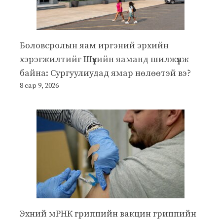
Боловсролын яам иргэний эрхийн
хэрэгжилтийг Шүүхийн яаманд шилжүүлж
байна: Сургуулиудад ямар нөлөөтэй вэ?
8 сар 9, 2026
Эхний мРНК гриппийн вакцин гриппийн