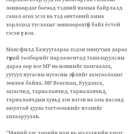
зөвшөөрдөг бөгөөд тэдний намын байрлалд
санал өгөх эсэх нь тэд өвчтөний амиа
хорлоход туслахыг зөвшөөрөхгүй байх ёстой
гэсэн үг юм.
Мансфилд Хажуугаараа хэдэн минутын дараа
түүний төлбөрийг парламентад танилцуулсны
дараа өөр нэг MP нь новшийг хамгаалах,
уугуул нугасны нугасны зүйлийг хамгаалахыг
зөвлөж байна. MP Bourman, Буудлага,
загасчид, тариаланчид, тариаланчид,
тариаланчдын хувьд хэн нэгэн нь амь насанд
аюултай хууль тогтоомжийг нээхийг
анхааруулав.
“Миний улс төрийн нам нь мэдээжийн хэрэг