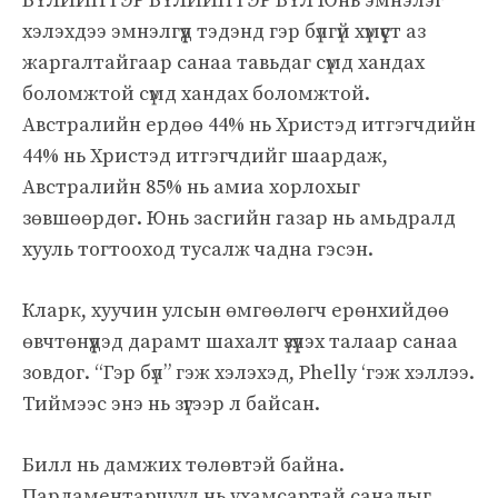
БҮЛИЙН ГЭР БҮЛИЙН ГЭР БҮЛ Юнь эмнэлэг
хэлэхдээ эмнэлгүүд тэдэнд гэр бүлгүй хүмүүст аз
жаргалтайгаар санаа тавьдаг сүмд хандах
боломжтой сүмд хандах боломжтой.
Австралийн ердөө 44% нь Христэд итгэгчдийн
44% нь Христэд итгэгчдийг шаардаж,
Австралийн 85% нь амиа хорлохыг
зөвшөөрдөг. Юнь засгийн газар нь амьдралд
хууль тогтооход тусалж чадна гэсэн.
Кларк, хуучин улсын өмгөөлөгч ерөнхийдөө
өвчтөнүүдэд дарамт шахалт үзүүлэх талаар санаа
зовдог. “Гэр бүл” гэж хэлэхэд, Phelly ‘гэж хэллээ.
Тиймээс энэ нь зүгээр л байсан.
Билл нь дамжих төлөвтэй байна.
Парламентарчууд нь ухамсартай саналыг