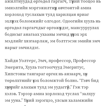
ажилтнуудад өргөдөл гаргагч, Түүний тооцоо нь
эмнэлгийн мэргэжилтнүүд өвчтөнтэй амиа
хорлоход туслахын тулд харилцан яриаг
эхлүүлэх боломжийг олгодог. Одоогийн хууль нь
өргөдөл гаргагчдыг өргөжүүлдэг, мансууруулах
бодисыг анагаах ухааны эмчид үзүүлэх эрх
мэдлийг хязгаарлаж, эм бэлтгэсэн эмийн эмч
нарыг эмчилдэг.
Хайдн Уолтерс, Эмч, профессор, Профессор
Эмерита, Хууль тогтоогчууд Эмеритус,
Хипстоны тангараг өргөх нь анзаарч, хүн
төрөлхтнийг үхэх боломжтой болно. “Гэвч бид
хүмүүсийг алахын тулд эм уудаггүй.” Гэж тэр
хэлэв. Тэрээр амиа хорлоход туслах “залхуу
эм ууна.” Үүний зэрэгцээ, улсын халамжийн