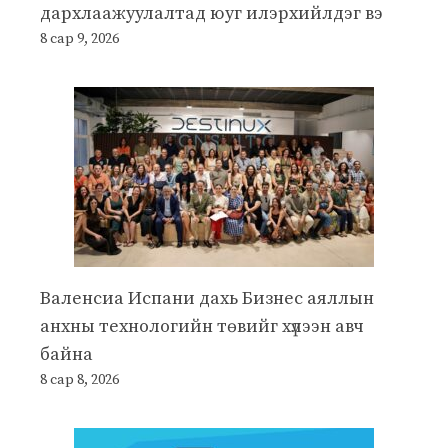
дархлаажуулалтад юуг илэрхийлдэг вэ
8 сар 9, 2026
Валенсиа Испани дахь Бизнес аяллын
анхны технологийн төвийг хүлээн авч
байна
8 сар 8, 2026