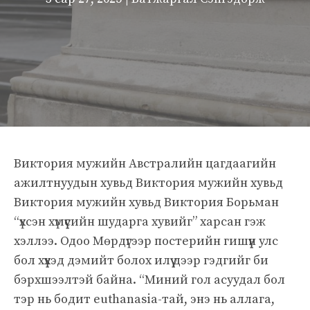
Виктория мужийн Австралийн цагдаагийн
ажилтнуудын хувьд Виктория мужийн хувьд
Виктория мужийн хувьд Виктория Борьман
“үхсэн хүмүүсийн шударга хувийг” харсан гэж
хэллээ. Одоо Мөрдүгээр постерийн гишүүн улс
бол хүүхэд дэмийт болох илүү дээр гэдгийг би
бэрхшээлтэй байна. “Миний гол асуудал бол
тэр нь бодит euthanasia-тай, энэ нь аллага,