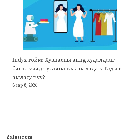
Indyx тойм: Хувцасны аппүүд худалдааг
багасгахад тусална гэж амладаг. Тэд хэт
амладаг уу?
8 сар 8, 2026
Zaluucom