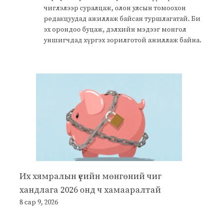
чиглэлээр суралцаж, олон улсын томоохон
редакцуудад ажиллаж байсан туршлагатай. Би
эх орондоо буцаж, дэлхийн мэдээг монгол
уншигчдад хүргэх зорилготой ажиллаж байна.
Их хямралын үеийн мөнгөний чиг
хандлага 2026 онд ч хамааралтай
8 сар 9, 2026