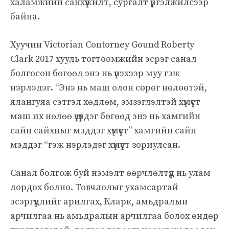
халамжийн санхүүжилт, сургалт үргэлжилсээр
байна.
Хуучин Victorian Contorney Gound Roberty
Clark 2017 хууль тогтоомжийн эсрэг санал
болгосон бөгөөд энэ нь үнэхээр муу гэж
нэрлэдэг. “Энэ нь маш олон сөрөг нөлөөтэй,
ялангуяа сэтгэл хөдлөм, эмзэглэлтэй хүмүүст
маш их нөлөө үзүүлдэг бөгөөд энэ нь хамгийн
сайн сайхныг мэддэг хүмүүст” хамгийн сайн
мэддэг “гэж нэрлэдэг хүмүүст зориулсан.
Санал болгож буй нэмэлт өөрчлөлтүүд нь улам
дордох болно. Товчлолыг ухамсартай
эсэргүүцлийг арилгах, Кларк, амьдралын
арчилгаа нь амьдралын арчилгаа болох өндөр