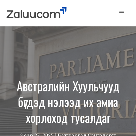
Skip
to
Menu
content
Австралийн Хуульчууд
бүгдэд нэлээд их амиа
хорлоход тусалдаг
3 сар 27, 2025
| Батжаргал Сэнгэдорж