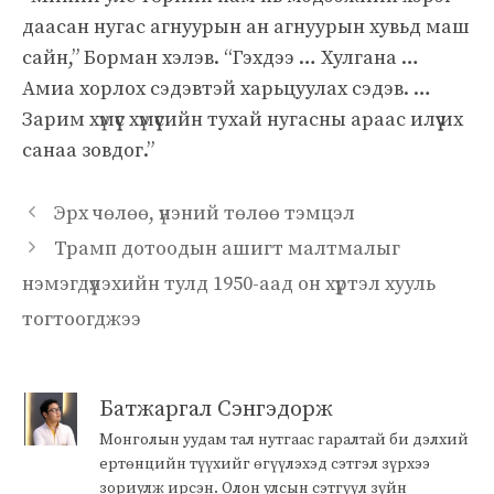
даасан нугас агнуурын ан агнуурын хувьд маш
сайн,” Борман хэлэв. “Гэхдээ … Хулгана …
Амиа хорлох сэдэвтэй харьцуулах сэдэв. …
Зарим хүмүүс хүмүүсийн тухай нугасны араас илүү их
санаа зовдог.”
Эрх чөлөө, үнэний төлөө тэмцэл
Трамп дотоодын ашигт малтмалыг
нэмэгдүүлэхийн тулд 1950-аад он хүртэл хууль
тогтоогджээ
Батжаргал Сэнгэдорж
Монголын уудам тал нутгаас гаралтай би дэлхий
ертөнцийн түүхийг өгүүлэхэд сэтгэл зүрхээ
зориулж ирсэн. Олон улсын сэтгүүл зүйн