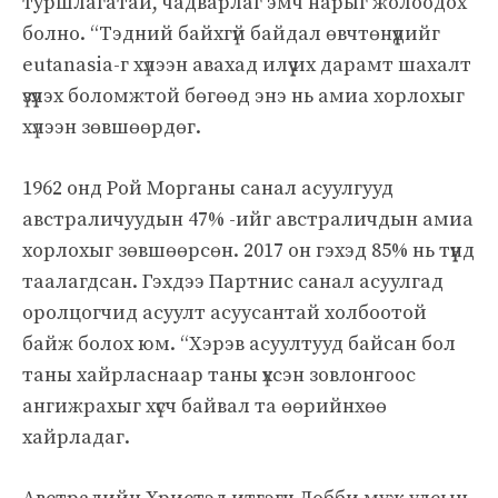
туршлагатай, чадварлаг эмч нарыг жолоодох
болно. “Тэдний байхгүй байдал өвчтөнүүдийг
eutanasia-г хүлээн авахад илүү их дарамт шахалт
үзүүлэх боломжтой бөгөөд энэ нь амиа хорлохыг
хүлээн зөвшөөрдөг.
1962 онд Рой Морганы санал асуулгууд
австраличуудын 47% -ийг австраличдын амиа
хорлохыг зөвшөөрсөн. 2017 он гэхэд 85% нь түүнд
таалагдсан. Гэхдээ Партнис санал асуулгад
оролцогчид асуулт асуусантай холбоотой
байж болох юм. “Хэрэв асуултууд байсан бол
таны хайрласнаар таны үхсэн зовлонгоос
ангижрахыг хүсч байвал та өөрийнхөө
хайрладаг.