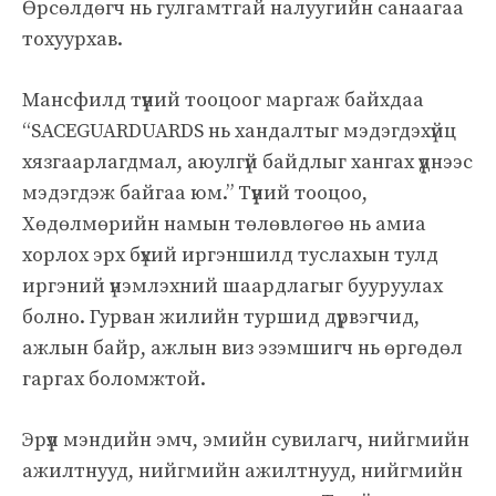
Өрсөлдөгч нь гулгамтгай налуугийн санаагаа
тохуурхав.
Мансфилд түүний тооцоог маргаж байхдаа
“SACEGUARDUARDS нь хандалтыг мэдэгдэхүйц
хязгаарлагдмал, аюулгүй байдлыг хангах үүднээс
мэдэгдэж байгаа юм.” Түүний тооцоо,
Хөдөлмөрийн намын төлөвлөгөө нь амиа
хорлох эрх бүхий иргэншилд туслахын тулд
иргэний үнэмлэхний шаардлагыг бууруулах
болно. Гурван жилийн туршид дүрвэгчид,
ажлын байр, ажлын виз эзэмшигч нь өргөдөл
гаргах боломжтой.
Эрүүл мэндийн эмч, эмийн сувилагч, нийгмийн
ажилтнууд, нийгмийн ажилтнууд, нийгмийн