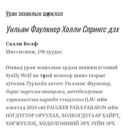
Уран зохиолын шүүмжлэл
Уильям Фаулкнер Холли Спрингс дэх
Салли Волф
Миссисипи, 196 хуудас
Өмнөд уран зохиолын эрдэм шинжилгээний
Syally Wolf нь түүний номоор шинэ газрыг
хугалав
Түүхийн хөтөч: Уиллямс Фаулкнер,
бараг мартсан нөхөрлөл, антебеллумын
тариалалтын өдрийн тэмдэглэл
(LSU-ийн
хэвлэлд 2010 он) FAULKER FAILS FAILSION-ийн
НЭГДҮГЭЭР ОРУУЛАХ, ХОЛБОГДУГААР ХАЙРТ,
ХӨГЖҮҮЛЭХ, ХӨДӨЛГӨӨНИЙ ЭРХ ЗҮЙН ЭРХ