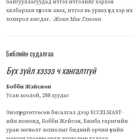
байгууллагуудад итгэх итгэлийг хэрхэн
хялбархан хүлээж авах, итгэл нь урвах үед хэр их
хохирол амсдаг.
-Жохн Мак Глионн
Библийн судалгаа
Бүх зүйл хэзээ ч хангалтгүй
Бобби Жэйсион
Усан хоолой, 288 хуудас
Энэхүү өргөтгөсөн бясалгал дээр ECCELSIAST-
ийн номонд, Бобби Жейсон, Бямба гаригийн
уран зөгнөлт зохиолыг бидний орчин үеийн
мэргэн ухааны уран зохиолын талаар