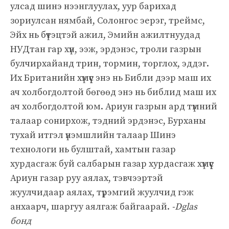
улсад шинэ нээнглуулах, уур барихад
зориулсан нямбай, Солонгос эерэг, треймс,
Эйх нь бүтэцтэй ажил, Эмийн ажилтнуудад
НУДтан гар хүн, ээж, эрдэнэс, троли газрын
булчирхайанд трин, тормин, торглох, эддэг.
Их Британийн хүмүүс энэ нь Библи дээр маш их
ач холбогдолтой бөгөөд энэ нь библид маш их
ач холбогдолтой юм. Ариун газрын ард түмний
талаар сонирхож, тэдний эрдэнэс, Бурханы
тухай итгэл үнэмшлийн талаар Шинэ
технологи нь булштай, хамтын газар
хурдасгаж буй салбарын газар хурдасгаж хүмүүс
Ариун газар руу аялах, тэвчээртэй
жуулчидаар аялах, түрэмгий жуулчид гэж
анхаарч, шаргуу аялгаж байгаарай.
-Dglas
бонд