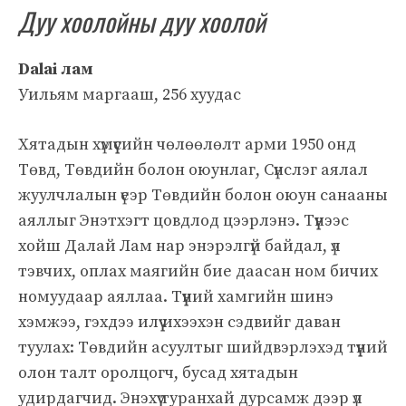
Дуу хоолойны дуу хоолой
Dalai лам
Уильям маргааш, 256 хуудас
Хятадын хүмүүсийн чөлөөлөлт арми 1950 онд
Төвд, Төвдийн болон оюунлаг, Сүнслэг аялал
жуулчлалын үеэр Төвдийн болон оюун санааны
аяллыг Энэтхэгт цовдлод цээрлэнэ. Түүнээс
хойш Далай Лам нар энэрэлгүй байдал, үл
тэвчих, оплах маягийн бие даасан ном бичих
номуудаар аяллаа. Түүний хамгийн шинэ
хэмжээ, гэхдээ илүү ихээхэн сэдвийг даван
туулах: Төвдийн асуултыг шийдвэрлэхэд түүний
олон талт оролцогч, бусад хятадын
удирдагчид. Энэхүү туранхай дурсамж дээр үл