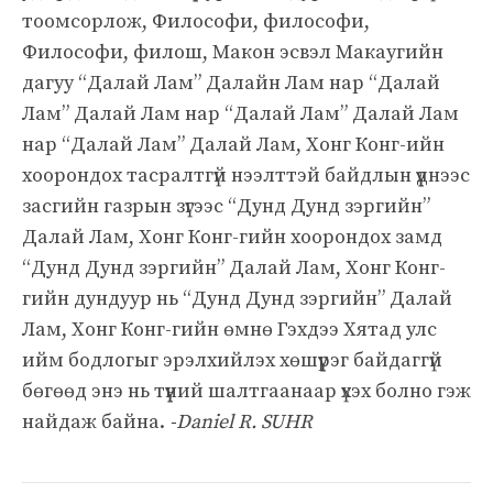
тоомсорлож, Философи, философи,
Философи, филош, Макон эсвэл Макаугийн
дагуу “Далай Лам” Далайн Лам нар “Далай
Лам” Далай Лам нар “Далай Лам” Далай Лам
нар “Далай Лам” Далай Лам, Хонг Конг-ийн
хоорондох тасралтгүй нээлттэй байдлын үүднээс
засгийн газрын зүгээс “Дунд Дунд зэргийн”
Далай Лам, Хонг Конг-гийн хоорондох замд
“Дунд Дунд зэргийн” Далай Лам, Хонг Конг-
гийн дундуур нь “Дунд Дунд зэргийн” Далай
Лам, Хонг Конг-гийн өмнө Гэхдээ Хятад улс
ийм бодлогыг эрэлхийлэх хөшүүрэг байдаггүй
бөгөөд энэ нь түүний шалтгаанаар үхэх болно гэж
найдаж байна.
-Daniel R. SUHR