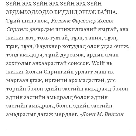
ЗҮЙН ЭРХ ЗҮЙН ЭРХ ЗҮЙН ЭРХ ЗҮЙН
ЭРДЭМЭЭДЭЭДЭЭ БИДЭНД ЭРГЭЖ БАЙНА.
Түүний шинэ ном,
Уильям Фаулкнер Холли
Спрингс дэх
эрдэм шинжилгээний явцтай, энэ
жижиг хот, тохь тухтай, түүхэн, танил, түүхэн,
түүхэн, түүхэн, Фаулкнер хотуудад олон удаа очиж,
тэнд амьдарч, түүний дурсамж, ардын аман
зохиолыг анхааралтай сонссон. Wolff нь
жижиг Холли Спрингийн урлагт маш их
маргаан үүсгэж, иргэний эрх мэдэлтэй, улс
төрийн болон эдийн засгийн амьдралд болон
эдийн засгийн амьдралд болон эдийн
засгийн амьдралд болон эдийн засгийн
амьдралыг дагаж мөрддөг.
-Дони М. Вилсон