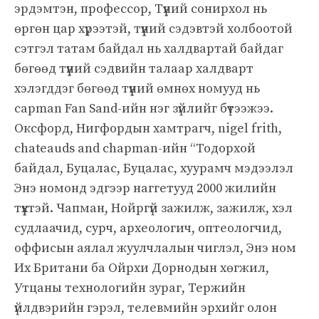
эрдэмтэн, профессор, Түүний сонирхол нь
өргөн цар хүрээтэй, түүний сэдэвтэй холбоотой
сэтгэл татам байдал нь халдвартай байдаг
бөгөөд түүний сэдвийн талаар халдварт
хэлэгддэг бөгөөд түүний өмнөх номууд нь
capman Fan Sand-ийн нэг зүйлийг бүтээжээ.
Оксфорд, Нигфордын хамтрагч, nigel frith,
chateauds and chapman-ийн “Тодорхой
байдал, Буцалас, Буцалас, хуурамч мэдээлэл
Энэ номонд эдгээр наггетууд 2000 жилийн
түүхтэй. Чапман, Нойргүй зажилж, зажилж, хэл
судлаачид, сурч, археологич, оптеологчид,
оффисын аялал жуулчлалын чиглэл, Энэ ном
Их Британи ба Ойрхи Дорнодын хөгжил,
Утцаны технологийн зураг, Тержийн
үйлдвэрийн гэрэл, телевмийн эрхийг олон