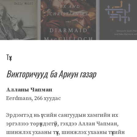
Түүх
Викторичууд ба Ариун газар
Алланы Чапман
Eerdmans, 266 хуудас
Эрдэмтэд нь үгсийн сангуудын хамгийн их
эргэлзээ төрүүлдэггүй, гэхдээ Аллан Чапман,
шинжлэх ухааны түүх, шинжлэх ухааны түүхийн