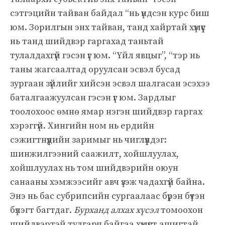
сэтгэцийн тайван байдал “нь үндсэн курс биш
юм. Зорилгын энх тайван, танд хайртай хүмүүс
нь танд шийдвэр гаргахад таньтай
тулалдахгүй гэсэн үг юм. “Үйл явцыг”, “тэр нь
таны жагсаалтад оруулсан эсвэл бусад
зургаан зүйлийг хийсэн эсвэл шалгасан эсэхээ
баталгаажуулсан гэсэн үг юм. Зардлыг
тоолохоос өмнө ямар нэгэн шийдвэр гаргах
хэрэггүй. Хингийн ном нь ердийн
сэжигтнүүдийн заримыг нь чиглүүлдэг:
шинжилгээний саажилт, хойшлуулах,
хойшлуулах нь том шийдвэрийн оюун
санааны хэмжээсийг авч үзэж чадахгүй байна.
Энэ нь бас субрипсийн сургаалаас бүрэн бүтэн
бүлэгт багтдаг.
Бурханд алхах хүсэл
томоохон
шийдвэртэй тулгарч байгаа хүмүүст ашигтай