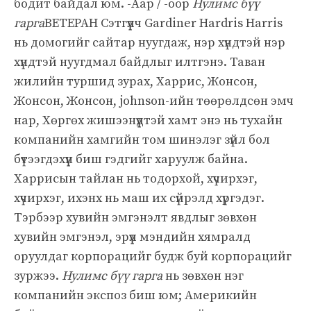
бодит байдал юм. -Аар / -оор
Нулимс бүү
гарга
ВЕТЕРАН Сэтгүүлч Gardiner Hardris Harris
нь домогийг сайтар нуугдаж, нэр хүндтэй нэр
хүндтэй нуугдмал байдлыг илтгэнэ. Таван
жилийн туршид зурах, Харрис, Жонсон,
Жонсон, Жонсон, johnson-ийн төөрөлдсөн эмч
нар, Хөргөх жишээнүүдтэй хамт энэ нь тухайн
компанийн хамгийн том шинэлэг зүйл бол
бүтээгдэхүүн биш гэдгийг харуулж байна.
Харрисын тайлан нь тодорхой, хүчирхэг,
хүчирхэг, ихэнх нь маш их сүйрэлд хүргэдэг.
Тэрбээр хувийн эмгэнэлт явдлыг зөвхөн
хувийн эмгэнэл, эрүүл мэндийн хямралд
оруулдаг корпорацийг будж буй корпорацийг
зуржээ.
Нулимс бүү гарга
нь зөвхөн нэг
компанийн экспоз биш юм; Америкийн