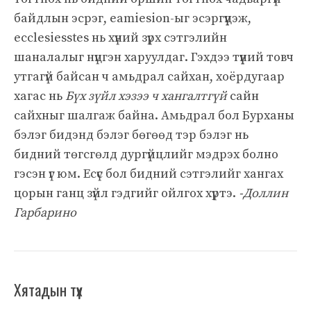
байдлын эсрэг, eamiesion-ыг эсэргүүцэж,
ecclesiesstes нь хүний ​​зүрх сэтгэлийн
шаналалыг нүцгэн харуулдаг. Гэхдээ түүний товч
утгагүй байсан ч амьдрал сайхан, хоёрдугаар
хагас нь
Бүх зүйл хэзээ ч хангалтгүй
сайн
сайхныг шалгаж байна. Амьдрал бол Бурханы
бэлэг бидэнд бэлэг бөгөөд тэр бэлэг нь
бидний төгсгөлд дургүйцлийг мэдрэх болно
гэсэн үг юм. Есүс бол бидний сэтгэлийг хангах
цорын ганц зүйл гэдгийг ойлгох хүртэ.
-Доллин
Гарбарино
Хятадын түүх