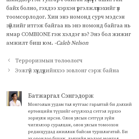
байх болно, гэхдээ хэрхэн үргэлжлүүлэхийг үл
тоомсорлодог. Хин энэ номонд сурч мэдсэн
зүйлийг итгэж байгаа нь энэ номонд байгаа нь
ямар COMBIONE гэж хэлдэг вэ? Энэ бол жижиг
амжилт биш юм.
-Caleb Nelson
Терроризмын төлөөлөгч
Ээжгүй хүүхдүүдийнхээ зовлонг сэрж байна
Батжаргал Сэнгэдорж
Монголын уудам тал нутгаас гаралтай би дэлхий
ертөнцийн түүхийг өгүүлэхэд сэтгэл зүрхээ
зориулж ирсэн. Олон улсын сэтгүүл зүйн
чиглэлээр суралцаж, олон улсын томоохон
редакцуудад ажиллаж байсан туршлагатай. Би
эх орондоо буцаж, дэлхийн мэдээг монгол