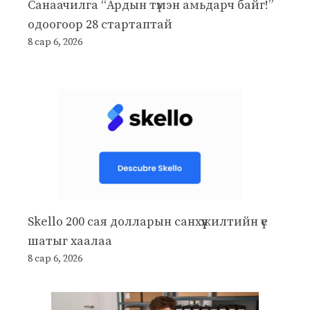
Санаачилга “Ардын түмэн амьдарч байг!”
одоогоор 28 стартаптай
8 сар 6, 2026
Skello 200 сая долларын санхүүжилтийн үе
шатыг хаалаа
8 сар 6, 2026