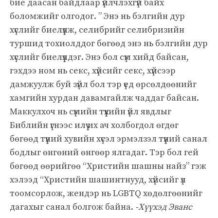
бие даасан байдлаар үйлчлэхгүй байх
боломжийг олгодог. ” Энэ нь бэлгийн дур
хүслийг биелүүлж, селибрийг селибризийн
туршид тохиолддог бөгөөд энэ нь бэлгийн дур
хүслийг биелүүлдэг. Энэ бол сүм хийд байсан,
гэхдээ ном нь секс, хүйсийг секс, хүйсээр
дамжуулж буй зүйл бол тэр үед өрсөлдөөнийг
хамгийн хурдан давамгайлж чаддаг байсан.
Маккулхоч нь сүмийн түүхийн үйл явдлыг
Библийн үгнээс илүү их ач холбогдол өгдөг
бөгөөд түүний хувийн хүсэл эрмэлзэл түүний санал
бодлыг өнгөний өнгөөр ​​ялгадаг. Тэр бол гей
бөгөөд өөрийгөө “Христийн шашны найз” гэж
хэлээд “Христийн шашинтнууд, хүйсийг үл
тоомсорлож, жендэр нь LGBTQ хөдөлгөөнийг
дагахыг санал болгож байна.
-Хүүхэд Эванс