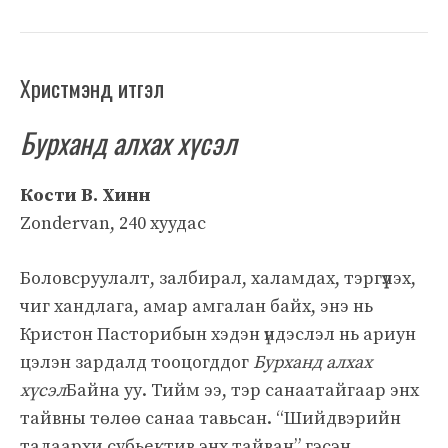
Христмэнд итгэл
Бурханд алхах хүсэл
Кости В. Хинн
Zondervan, 240 хуудас
Боловсруулалт, залбирал, халамдах, тэргүүлэх,
чиг хандлага, амар амгалан байх, энэ нь
Кристон Пасторибын хэдэн үндэслэл нь ариун
цэлэн зардалд тооцогддог
Бурханд алхах
хүсэл
Байна уу. Тийм ээ, тэр санаатайгаар энх
тайвны төлөө санаа тавьсан. “Шийдвэрийн
талаархи субьектив энх тайван” гэсэн