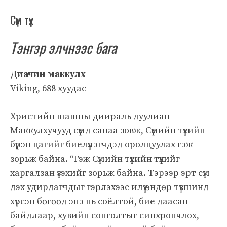
Сүм түүх
Тэнгэр элчнээс бага
Диачин маккулх
Viking, 688 хуудас
Христийн шашны диираль дуулиан
Маккулхучууд сүмд санаа зовж, Сүмийн түүхийн
бүрэн цагийг биелүүлэгчдэд оролцуулах гэж
зорьж байна. “Гэж Сүмийн түүхийн түүхийг
харгалзан үзэхийг зорьж байна. Тэрээр эрт сүм
дэх удирдагчдыг гэрлэхээс илүү өндөр түвшинд
хүрсэн бөгөөд энэ нь соёлтой, бие даасан
байдлаар, хувийн сонголтыг синхрончлох,