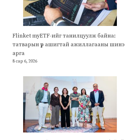
Flinket myETF-ийг танилцуулж байна:
татварын үр ашигтай ажиллагааны шинэ
арга
8 сар 6, 2026