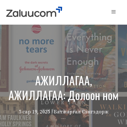
Skip
to
Menu
content
АЖИЛЛАГАА,
АЖИЛЛАГАА: Долоон ном
5 сар 19, 2025
| Батжаргал Сэнгэдорж