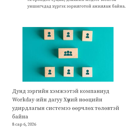
уншигчдад хүргэх зорилготой ажиллаж байна.
Дунд зэргийн хэмжээтэй компаниуд
Workday-ийн дагуу Хүний нөөцийн
удирдлагын системээ өөрчлөх төлөвтэй
байна
8 сар 6, 2026