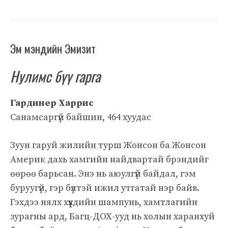
Эм мэндийн Эмизит
Нулимс бүү гарга
Гардинер Харрис
Санамсаргүй байшин, 464 хуудас
Зуун гаруй жилийн турш Жонсон ба Жонсон
Америк дахь хамгийн найдвартай брэндийг
өөрөө барьсан. Энэ нь аюулгүй байдал, гэм
буруугүй, гэр бүлтэй ижил утгатай нэр байв.
Гэхдээ нялх хүүхдийн шампунь, хамтлагийн
зурагны ард, Багц-ДОХ-ууд нь холын харанхуй