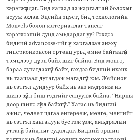
хэрэгжүүлдэг. Бид яагаад аз жаргалтай болохыг
асууж эхлэв. Эцсийн эцэст, бид технологийн
Monvels болон материаллаг тансаг
хэрэглээний дунд амьдардаг уу? Гэхдээ
бидний advancess-ийг үл харгалзан энэхүү
гиперконконсон ертөнц урьд өмнө байгаагүй
тэмцлээр дүүрэн байх шиг байна. Бид мөнгө,
бараа дутагдахгүй байх, гэхдээ бидний ихэнх
нь таашаал дутагдаж магадгүй юм. Жейсион
нь сэтгэл дундуур байх нь энэ мэдрэмж нь
шинэ зүйл биш гэдгийг сануулж байна. “Нарны
доор шинэ зүйл байхгүй.” Хагас нь бидний
ажил, чөлөөт цагаа өнгөрөөж, мөнгө, мөнгийг
нь сэтгэл хангалуун бус гэж үзэж, амьдралын
утгагүй байдлыг судалдаг. Бидний оршин
тогтнох нь бидний оршин тогтнох чадваргүй