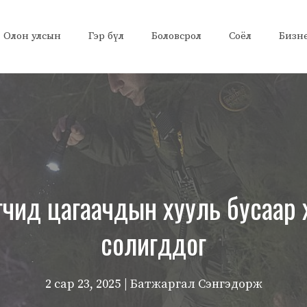
Олон улсын
Гэр бүл
Боловсрол
Соёл
Бизн
чид цагаачдын хууль бусаар 
солигддог
2 сар 23, 2025
| Батжаргал Сэнгэдорж