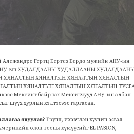
 Алежандро Гертц Бертез Бердо мужийн АНУ-ын
 АНУ-ын ХУДАЛДААНЫ ХУДАЛДААНЫ ХУДАЛДААН
Н ХЯНАЛТЫН ХЯНАЛТЫН ХЯНАЛТЫН ХЯНАЛТЫН
НАЛТЫН ХЯНАЛТЫН ХЯНАЛТЫН ХЯНАЛТЫН ТУСГ
кээс Мексикт байрлах Мексикчууд АНУ-ын албан
ыг шүүх хурлын хэлтэсээс гаргасан.
иллагаа явуулав?
Групп, ихэвчлэн хуучин эсвэл
Америкийн олон тооны хүмүүсийг EL PASION,