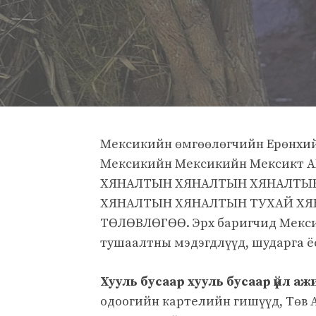
Мексикийн өмгөөлөгчийн Ерөнхий
Мексикийн Мексикийн Мексикт
ХЯНАЛТЫН ХЯНАЛТЫН ХЯНАЛТЫ
ХЯНАЛТЫН ХЯНАЛТЫН ТУХАЙ ХЯ
ТӨЛӨВЛӨГӨӨ. Эрх баригчид Мекси
тушаалтны мэдэгдлүүд, шударга ёс
Хууль бусаар хууль бусаар үйл аж
одоогийн картелийн гишүүд, Төв 