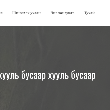
ес
Шинжлэх ухаан
Чиг хандлага
Тухай
хууль бусаар хууль бусаар