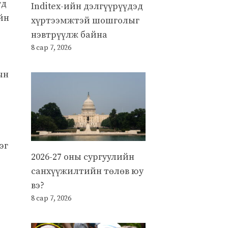
үд
Inditex-ийн дэлгүүрүүдэд
йн
хүртээмжтэй шошголыг
нэвтрүүлж байна
8 сар 7, 2026
ын
эг
2026-27 оны сургуулийн
санхүүжилтийн төлөв юу
вэ?
8 сар 7, 2026