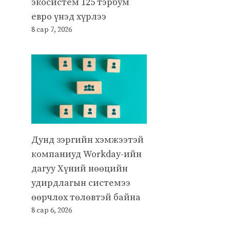
экосистем 125 тэрбум
евро үнэд хүрлээ
8 сар 7, 2026
Дунд зэргийн хэмжээтэй
компаниуд Workday-ийн
дагуу Хүний нөөцийн
удирдлагын системээ
өөрчлөх төлөвтэй байна
8 сар 6, 2026