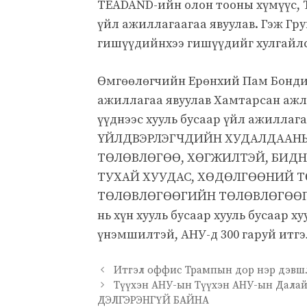
TEADAND-ийн олон тооны хүмүүс, Т
үйл ажиллагаагаа явуулав. Гэж Гру
гишүүдийнхээ гишүүдийг хулгайлс
Өмгөөлөгчийн Ерөнхий Пам Бонди 
ажиллагаа явуулав Хамтарсан ажл
үүднээс хууль бусаар үйл ажилл
ҮЙЛДВЭРЛЭГЧДИЙН ХУДАЛДААН
ТӨЛӨВЛӨГӨӨ, ХӨГЖИЛТЭЙ, БИД
ТУХАЙ ХУУДАС, ХӨДӨЛГӨӨНИЙ 
ТӨЛӨВЛӨГӨӨГИЙН ТӨЛӨВЛӨГӨӨГИ
нь хүн хууль бусаар хууль бусаар х
үнэмшилтэй, АНУ-д 300 гаруй итг
Итгэл оффис Трампын дор нэр дэвш
Түүхэн АНУ-ын Түүхэн АНУ-ын Дала
ДЭЛГЭРЭНГҮЙ БАЙНА