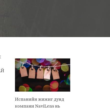
Ы
АЙ
Испанийн жижиг дунд
компани NaviLens нь