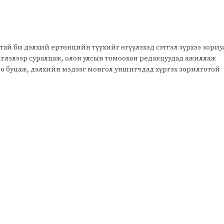
тай би дэлхий ертөнцийн түүхийг өгүүлэхэд сэтгэл зүрхээ зори
чиглэлээр суралцаж, олон улсын томоохон редакцуудад ажиллаж
оо буцаж, дэлхийн мэдээг монгол уншигчдад хүргэх зорилготой