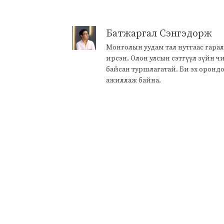
Батжаргал Сэнгэдорж
Монголын уудам тал нутгаас гарал
ирсэн. Олон улсын сэтгүүл зүйн 
байсан туршлагатай. Би эх оронд
ажиллаж байна.