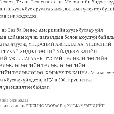
ехаст, Техас, Техасын хэлэв. Мексикийн Үндэстнү
пп нь хууль бус оруулга хайж, аяллын үеэр гэр бүли
ан гэж мэдэгдэв.
нь Төв ба Өмнөд Америкийн хууль бусаар үйл
ын албаны хүч нь цагаачдын болон аюулгүй байдл
агаагаа явуулж, ҮНДЭСНИЙ АЖИЛЛАГАА, ҮНДЭСНИЙ
Ы ТУХАЙ ХӨДӨЛГӨӨНИЙ ҮЙЛДВЭРЛЭЛИЙН
НИЙ АЖИЛЛАГААНЫ ТУСГАЙ ТӨЛӨВЛӨГӨӨГИЙН
ТӨЛӨВЛӨГӨӨГИЙН ТӨЛӨВЛӨГӨӨГИЙН
ЙН ТӨЛӨВЛӨГӨӨ, ХӨГЖҮҮЛЖ БАЙНА. Ажлын хэс
ууль бусаар үйлдсэн, АНУ-д 300 гаруй итгэл
эл үнэмшилтэй байдаг.
лийг олж авдаг
йн давхчин нь FINELING VOOYAGE-д ХӨГЖҮҮЛЭГЧДИЙН